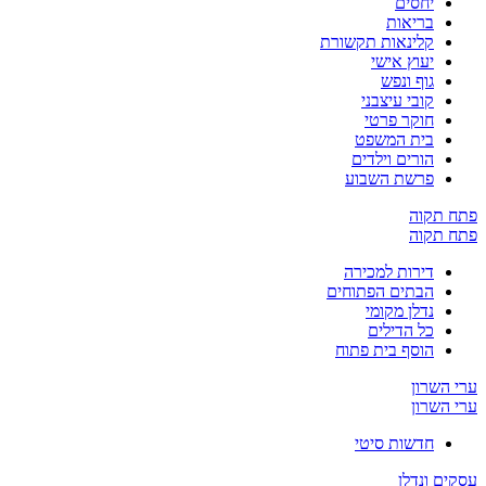
יחסים
בריאות
קלינאות תקשורת
יעוץ אישי
גוף ונפש
קובי עיצבני
חוקר פרטי
בית המשפט
הורים וילדים
פרשת השבוע
פתח תקוה
פתח תקוה
דירות למכירה
הבתים הפתוחים
נדלן מקומי
כל הדילים
הוסף בית פתוח
ערי השרון
ערי השרון
חדשות סיטי
עסקים ונדלן