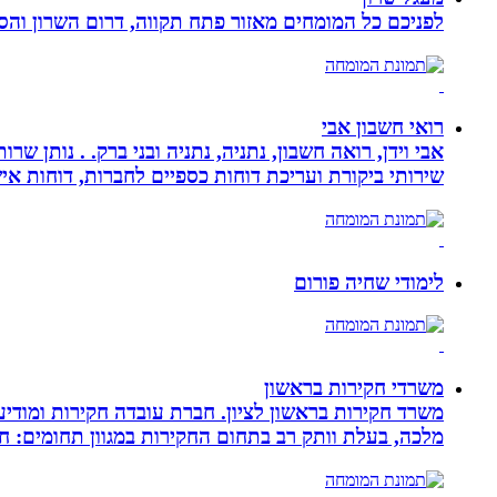
לפניכם כל המומחים מאזור פתח תקווה, דרום השרון והסב
רואי חשבון אבי
אבי וידן, רואה חשבון, נתניה, נתניה ובני ברק. . נותן 
שירותי ביקורת ועריכת דוחות כספיים לחברות, דוחות איש
לימודי שחיה פורום
משרדי חקירות בראשון
משרד חקירות בראשון לציון. חברת עובדה חקירות ומודיע
מלכה, בעלת וותק רב בתחום החקירות במגוון תחומים: חק