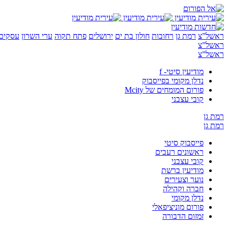
ראשל”צ
רמת גן
רחובות
חולון בת ים
ירושלים
פתח תקוה
ערי השרון
עסקים 
ראשל”צ
ראשל”צ
מודיעין סיטי- f
נדלן מקומי בפייסבוק
פורום המומחים של Mcity
קובי עצבני
רמת גן
רמת גן
פייסבוק סיטי
ראשונים רעבים
קובי עצבני
מודיעין ברשת
נוער וצעירים
חברה וקהילה
נדלן מקומי
פורום מוניציפאלי
זמזום הדבורה