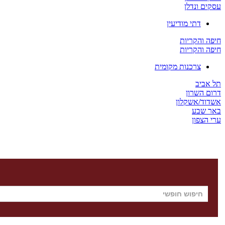
עסקים ונדלן
דתי מודיעין
חיפה והקריות
חיפה והקריות
צרכנות מקומית
תל אביב
דרום השרון
אשדוד/אשקלון
באר שבע
ערי הצפון