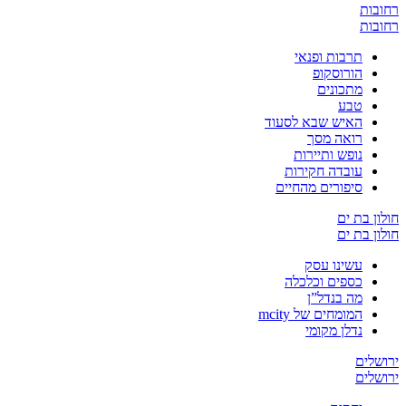
רחובות
רחובות
תרבות ופנאי
הורוסקופ
מתכונים
טבע
האיש שבא לסעוד
רואה מסך
נופש ותיירות
עובדה חקירות
סיפורים מהחיים
חולון בת ים
חולון בת ים
עשינו עסק
כספים וכלכלה
מה בנדל”ן
המומחים של mcity
נדלן מקומי
ירושלים
ירושלים