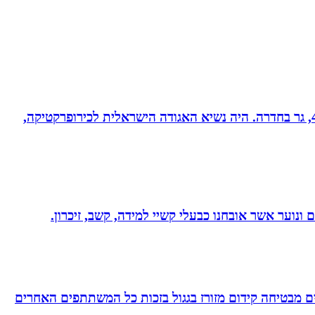
ד”ר רונן מנדי, כירופרקט 28 שנים בחדרה וברמת אביב, מומחה לטיפול כירופרקטי באוטיזם ובתפקודי מוח. נשוי לרחל + 4, גר בחדרה. היה נשיא האגודה הישראלית לכירופרקטיקה,
ונוער אשר אובחנו כבעלי קשיי למידה, קשב, זיכרון.
 מבטיחה קידום מזורז בגגול בזכות כל המשתתפים האחרים