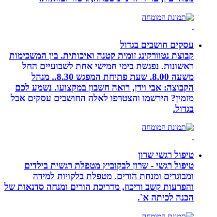
עסקים חושבים בגדול
קבוצת נטוורקינג זומית קטנה ואיכותית. בין המשכימות
ראשונות. נפגשת בימי חמישי אחת לשבועיים החל
משעה 8.00. שעת פתיחת המפגש 8.30.. מנהל
הקבוצה: אבי וידן, רואה חשבון במקצועו. נשמע לכם
מזמין? הירשמו והצטרפו לאלה החושבים עסקים אבל
בגדול.
טיפול רגשי שרון
טיפול רגשי - שרון לבקוביץ מטפלת רגשית בילדים
ומבוגרים ומנחת הורים. מטפלת בלקויות למידה
והפרעות קשב וריכוז, מדריכת הורים ומנחה סדנאות של
הכנה לכיתה א`.