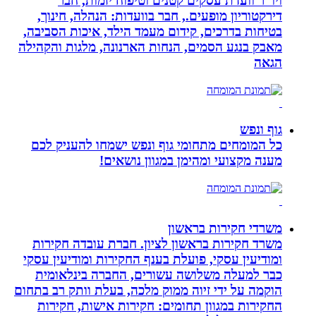
ויו”ר וועדת עסקים קטנים וטיפוח יזמות, חבר
דירקטוריון מופעים., חבר בוועדות: הנהלה, חינוך,
בטיחות בדרכים, קידום מעמד הילד, איכות הסביבה,
מאבק בנגע הסמים, הנחות הארנונה, מלגות והקהילה
הגאה
גוף ונפש
כל המומחים מתחומי גוף ונפש ישמחו להעניק לכם
מענה מקצועי ומהימן במגוון נושאים!
משרדי חקירות בראשון
משרד חקירות בראשון לציון. חברת עובדה חקירות
ומודיעין עסקי, פועלת בענף החקירות ומודיעין עסקי
כבר למעלה משלושה עשורים, החברה בינלאומית
הוקמה על ידי זיוה ממוק מלכה, בעלת וותק רב בתחום
החקירות במגוון תחומים: חקירות אישות, חקירות