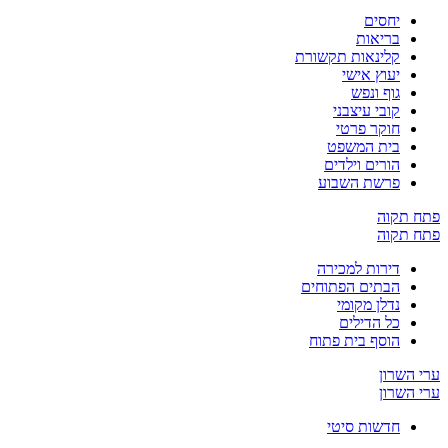
יחסים
בריאות
קלינאות תקשורת
יעוץ אישי
גוף ונפש
קובי עיצבני
חוקר פרטי
בית המשפט
הורים וילדים
פרשת השבוע
ח תקוה
ח תקוה
דירות למכירה
הבתים הפתוחים
נדלן מקומי
כל הדילים
הוסף בית פתוח
 השרון
 השרון
חדשות סיטי