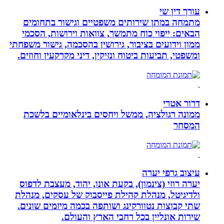
עורך דין שי
מתמחה במתן שירותים משפטיים וגישור בתחומים
הבאים: ייפוי כוח מתמשך, צוואות וירושות, הסכמי
ממון וידועים בציבור, גירושין בהסכמה, גישור משפחתי
ומשפטי, תביעות ביטוח ונזיקין, דיני מקרקעין וחוזים.
דרור אטרי
ממונה רגולציה, ממשל ויחסים בינלאומיים בלשכת
המסחר
עיצוב גרפי יערה
יערה רוזי (צינמון), בקעת אונו, יהוד, מעצבת לדפוס
ולדיגיטל, מנהלת קהילת פייסבוק של עסקים, מנהלת
שתי קבוצות נטוורקינג ושותפה בכמה מיזמים שונים.
שירות אונליין בכל רחבי הארץ והעולם.