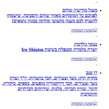
מעגל מודיעין/ שוהם
לפניכם כל המומחים מאזור שוהם והסביבה, שישמחו
להעניק לכם מענה מקצועי ומהימן במגוון נושאים!
נעומי גולדברג
יוצרת מלמדת ומטפלת בשיטת Iro Shiatsu
רן שגב
מחזיק תיק: נוער וצעירים. חבר בוועדות: יו”ר ועדת
נוער וצעירים, חבר דירקטוריון מופעים, כספים, ביקורת,
חינוך, שוויון חברתי, מלגות, שירותים חברתיים
והתנדבות