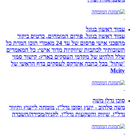
עמוד ראשון בגוגל
עמוד ראשון בגוגל, פורום המומחים, כרטיס ביקור
מהפכני אישי פרסום של עד 24 מאמרי תוכן המרת כל
תשובותיך לכתבות שיווקיות מדור אישי: כל המאמרים
שלל הלהיט של מקדמי העסקים בארץ: קישור סמוי
`שתול` בכל כתבה אינדקס לעסקים בדף הראשי של
Mcity
סוכן נדלן משה
משה סלהוב - יועץ וסוכן נדל”ן, מומחה לייעוץ ותיווך
נדל”ן, שיווק והשקעות נדל”ן, לקניה/מכירה/השכרה