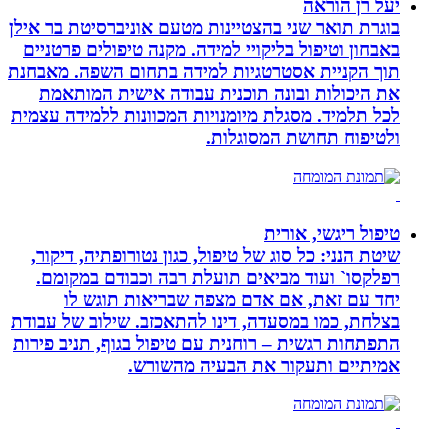
יעל רן הוראה
בוגרת תואר שני בהצטיינות מטעם אוניברסיטת בר אילן
באבחון וטיפול בליקויי למידה. מקנה טיפולים פרטניים
תוך הקניית אסטרטגיות למידה בתחום השפה. מאבחנת
את היכולות ובונה תוכנית עבודה אישית המותאמת
לכל תלמיד. מסגלת מיומנויות המכוונות ללמידה עצמית
ולטיפוח תחושת המסוגלות.
טיפול ריגשי, אורית
שיטת הנני: כל סוג של טיפול, כגון נטורופתיה, דיקור,
רפלקסו` ועוד מביאים תועלת רבה וכבודם במקומם.
יחד עם זאת, אם אדם מצפה שבריאות תוגש לו
בצלחת, כמו במסעדה, דינו להתאכזב. שילוב של עבודת
התפתחות רגשית – רוחנית עם טיפול בגוף, תניב פירות
אמיתיים ותעקור את הבעיה מהשורש.