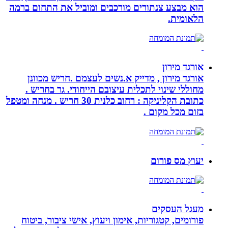
הוא מבצע צנתורים מורכבים ומוביל את התחום ברמה
הלאומית.
אורגד מירון
אורגד מירון , מדייק א.נשים לעצמם .חריש מכוונן
מחוללי שינוי לתכלית עיצובם הייחודי. גר בחריש .
כתובת הקליניקה : רחוב כלנית 30 חריש . מנחה ומטפל
בזום מכל מקום .
יעוץ מס פורום
מעגל העסקים
פורומים, קטגוריות, אימון ויעוץ, אישי ציבור, ביטוח