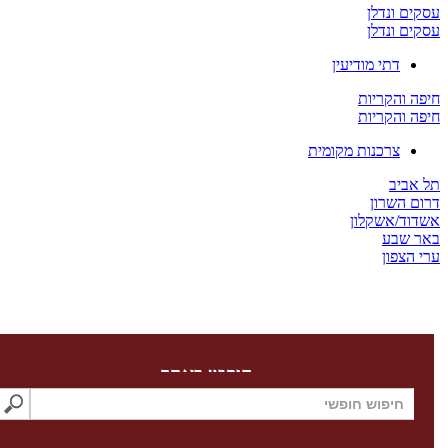
ים ונדלן
ים ונדלן
דתי מודיעין
ה והקריות
ה והקריות
צרכנות מקומית
 אביב
ום השרון
דוד/אשקלון
ר שבע
 הצפון
חיפוש באתר