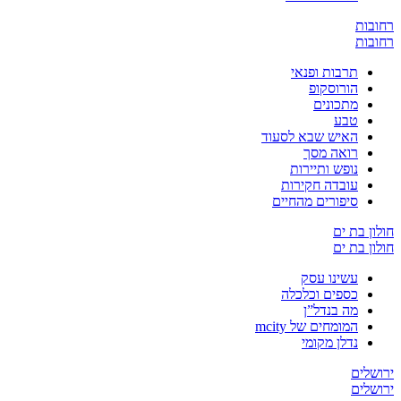
ובות
ובות
תרבות ופנאי
הורוסקופ
מתכונים
טבע
האיש שבא לסעוד
רואה מסך
נופש ותיירות
עובדה חקירות
סיפורים מהחיים
ון בת ים
ון בת ים
עשינו עסק
כספים וכלכלה
מה בנדל”ן
המומחים של mcity
נדלן מקומי
שלים
שלים