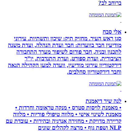
ברוחב לב?
אלי סבח
סגן ראש העיר. מחזיק תיק: שיכון ותשתיות. עירוני
מודיעין חבר בוועדות: חבר ועדת הנהלה, ועדת משנה
לתכנון ובניה, חבר פורום לשיפור מערך התחבורה
הציבורית, ועדת ספורט, ועדת התנדבות, יו”ר
דירקטוריון עירוני מודיעין, וועדה למען הקהילה הגאה
וחבר דירקטוריון סחלבים.
לנה שיר דיאמנת
• מאמנת לויסות סטרס • מנקה טראומה וחרדות •
מאמנת לשינוי אישי • מלווה טיפולי פוריות • מלווה
קריירה מדויקת • מחזירה אנרגיה ובהירות • עובדת עם
NLP ושפת גוף • מרצה לקהלים שונים