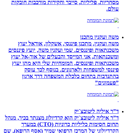
מסחריות, פליליות, סייבר וחקירות מורכבות חובקות
עולם.
משה ועקנין מתכנן
משה ועקנין, מתכנן פיננסי, אשקלון, אוראל יעוץ
משכנתאות ופיננסים. שמי ועקנין משה, יועץ פיננסים
ומשכנתאות, אני המייסד והבעלים של אור-אל יעוץ
משכנתאות ופיננסים, המומחיות שלי היא מתן יעוץ
פיננסי למשפחות ולארגונים. בנוסף לכך עוסק
בהתנדבות בתחום כלכלת המשפחה דרך ארגון
”פעמונים”
ד”ר איליה ליטובצ`יק
ד”ר איליה ליטובצ`יק הוא קרדיולוג מצנתר בכיר, מנהל
תחום חסימות כליליות כרוניות (CTO) במערך
הקרדיולוגי של המרכז הרפואי שמיר (אסף הרופא), שם