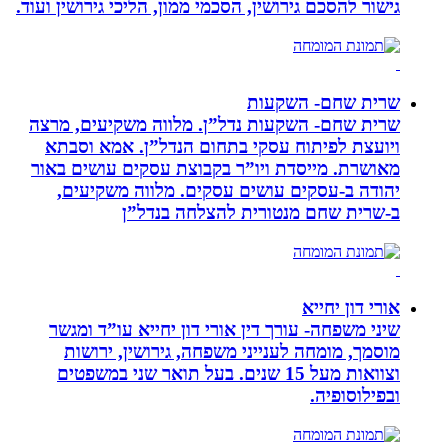
גישור להסכם גירושין, הסכמי ממון, הליכי גירושין ועוד.
שרית שחם- השקעות
שרית שחם- השקעות נדל”ן. מלווה משקיעים, מרצה
ויועצת לפיתוח עסקי בתחום הנדל”ן. אמא וסבתא
מאושרת. ‏מייסדת ויו”ר בקבוצת עסקים עושים באור
יהודה‏ ב-‏עסקים עושים עסקים‏. ‏מלווה משקיעים,
ב-‏שרית שחם מנטורית להצלחה בנדל”ן‏
אורי דון יחייא
שיני משפחה- עורך דין אורי דון יחייא עו”ד ומגשר
מוסמך, מומחה לענייני משפחה, גירושין, ירושות
וצוואות מעל 15 שנים. בעל תואר שני במשפטים
ובפילוסופיה.