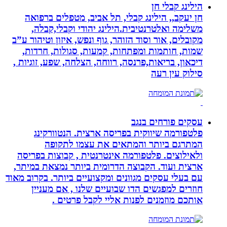
הילינג קבלי חן
חן יעקב,, הילינג קבלי, תל אביב, מטפלים ברפואה
משלימה ואלטרנטיבית.הילינג יהודי וקבלי,קבלה,
מקובלים, אור וסוד הזוהר, גוף ונפש, איזון וטיהור ע”ב
שמות, חותמות ומפתחות, קמעות, סגולות, חרדות,
דיכאון, בריאות,פרנסה, רווחה, הצלחה, שפע, זוגיות ,
סילוק עין רעה
עסקים פורחים בנגב
פלטפורמה שיווקית בפריסה ארצית. הנטוורקינג
המתרגם ביותר והמתאים את עצמו לתקופה
ולאילוצים. פלטפורמה אינטרנטית , קבוצות בפריסה
ארצית ועוד. הקבוצה הדרומית ביותר נמצאת במיתר,
עם בעלי עסקים מגוונים ומקצועיים ביותר. בקרוב מאוד
חוזרים למפגשים הדו שבועיים שלנו , אם מעניין
אותכם מוזמנים לפנות אליי לקבל פרטים .