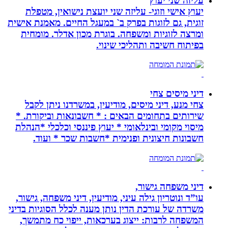
עליזה שני יעוץ
יעוץ אישי וזוגי- עליזה שני יועצת נישואין, מטפלת
זוגית, גם לזוגות בפרק ב` במעגל החיים. מאמנת אישית
ומרצה לזוגיות ומשפחה. בוגרת מכון אדלר. מומחית
בפיתוח חשיבה ותהליכי שינוי.
דיני מיסים צחי
צחי מנע, דיני מיסים, מודיעין, במשרדנו ניתן לקבל
שירותים בתחומים הבאים : * חשבונאות וביקורת. *
מיסוי מקומי ובינלאומי * יעוץ פיננסי וכלכלי *הנהלת
חשבונות חיצונית ופנימית *חשבות שכר * ועוד.
דיני משפחה גישור,
עו”ד ונוטריון גילה עיני, מודיעין, דיני משפחה, גישור,
משרדה של עורכת הדין נותן מענה לכלל הסוגיות בדיני
המשפחה לרבות: ייצוג בערכאות, ייפוי כח מתמשך,