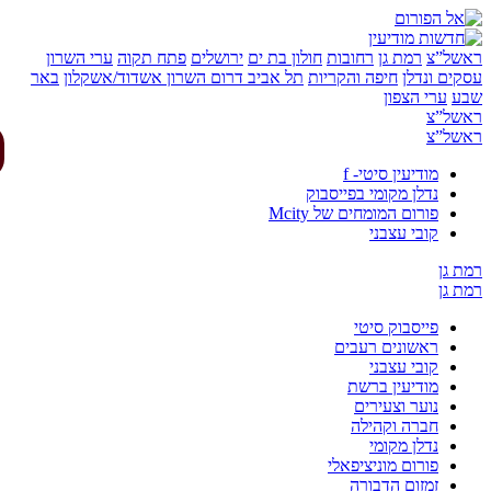
של”צ
רמת גן
רחובות
חולון בת ים
ירושלים
פתח תקוה
ערי השרון
ים ונדלן
חיפה והקריות
תל אביב
דרום השרון
אשדוד/אשקלון
באר
ע
ערי הצפון
של”צ
של”צ
מודיעין סיטי- f
נדלן מקומי בפייסבוק
פורום המומחים של Mcity
קובי עצבני
 גן
 גן
פייסבוק סיטי
ראשונים רעבים
קובי עצבני
מודיעין ברשת
נוער וצעירים
חברה וקהילה
נדלן מקומי
פורום מוניציפאלי
זמזום הדבורה