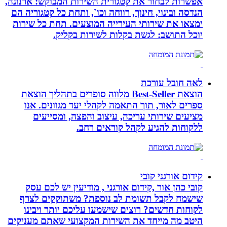
אפשרות לבחור את קטגורית השירות המבוקש: ארנונה,
הנדסה ובינוי, חינוך, רווחה וכו`, ותחת כל קטגוריה הם
ימצאו את שירותי העירייה המוצעים. תחת כל שירות
יוכל התושב: לגשת בקלות לשירות בקליק.
לאה חובל עורכת
הוצאת Best-Seller מלווה סופרים בתהליך הוצאת
ספרים לאור, תוך התאמה לקהלי יעד מגוונים. אנו
מציעים שירותי עריכה, עיצוב והפצה, ומסייעים
ללקוחות להגיע לקהל קוראים רחב.
קידום אורגני קובי
קובי כהן אור ,קידום אורגני , מודיעין יש לכם עסק
שישמח לקבל תשומת לב נוספת? משתוקקים לצרף
לקוחות חדשים? רוצים שישמעו עליכם יותר ויבינו
היטב מה מייחד את השירות המקצועי שאתם מעניקים