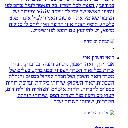
במודיעין, הפצה לכל הארץ. כל הנאמר לעיל נכתב לפי
ניסיונו האישי של יולי לב מייסד VixiV ומעדות של
הציבור שאימץ את השיטה, האמור לעיל אינו המלצה
כלשהי. תוסף תזונה אינו תרופה ואין ליחס לו סגולות
מרפא, יש להיוועץ עם רופא לפני שימוש.
רואי חשבון אבי
אבי וידן, רואה חשבון, נתניה, נתניה ובני ברק. . נותן
שרות בכל אזור השרון הצפוני ובבני ברק.. בעלים של
משרד רואה חשבון ושל חברה לניהול כספים והנהלת
חשבונות.תאור העיסוק: שירותי ביקורת ועריכת דוחות
כספיים לחברות, דוחות אישיים והצהרות הון ליחידים,
ייעוץ מס וייצוג מול רשויות המס, שירותי הנהלת
חשבונות, שירותי חשבות שכר.