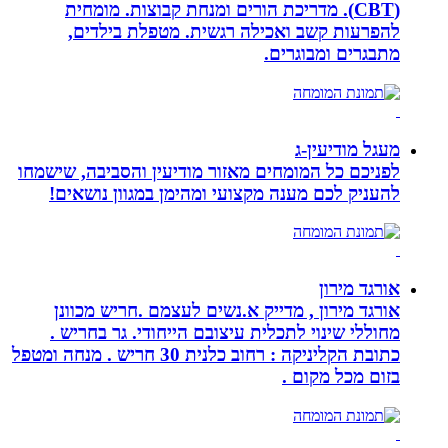
(CBT). מדריכת הורים ומנחת קבוצות. מומחית
להפרעות קשב ואכילה רגשית. מטפלת בילדים,
מתבגרים ומבוגרים.
מעגל מודיעין-ג
לפניכם כל המומחים מאזור מודיעין והסביבה, שישמחו
להעניק לכם מענה מקצועי ומהימן במגוון נושאים!
אורגד מירון
אורגד מירון , מדייק א.נשים לעצמם .חריש מכוונן
מחוללי שינוי לתכלית עיצובם הייחודי. גר בחריש .
כתובת הקליניקה : רחוב כלנית 30 חריש . מנחה ומטפל
בזום מכל מקום .