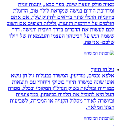
מאיה פולק יועצת שינה, כפר סבא,, יועצת זוגית
ומדריכת הורים בגישה שנקראת לילה טוב, הדוגלת
בהקניית הרגלי שינה בריאים לתינוק שלך. אם אתם
חולמים על הרדמות רגועות, ולילות רצופים אם חשוב
לכם לעשות את הדברים בדרך חיובית ורגישה, דרך
ששמה דגש על הביטחון העצמי והעצמאות של הילד
שלכם- אני פה.
גיל חן תיווך
אלפא נכסים, מודיעין, המשרד בבעלות גיל חן נושא
אופי שונה כמשרד תיווך בוטיקי וייחודי עם תוצאות
ממזריות ובולטות בשוק הנדל”ן המקומי ובכלל. מטרת
העל היא להוביל את הלקוח בביטחון, במקצועיות
וביושרה לאורך מסלול הקנייה או המכירה, לשביעות
רצונו המלאה.