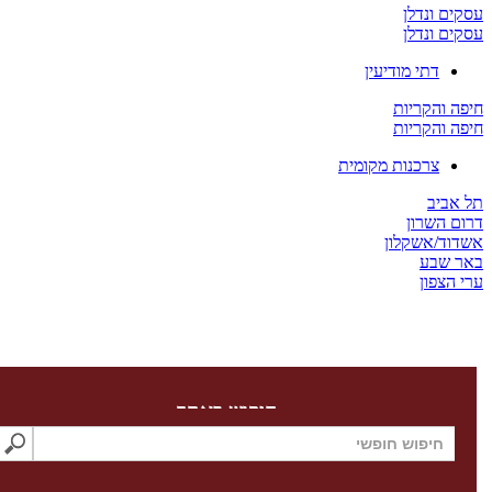
ים ונדלן
ים ונדלן
דתי מודיעין
ה והקריות
ה והקריות
צרכנות מקומית
 אביב
ום השרון
דוד/אשקלון
ר שבע
 הצפון
חיפוש באתר