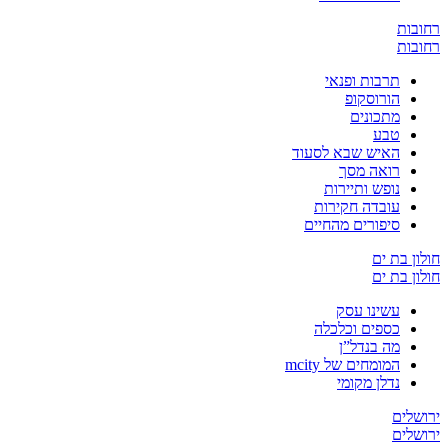
ובות
ובות
תרבות ופנאי
הורוסקופ
מתכונים
טבע
האיש שבא לסעוד
רואה מסך
נופש ותיירות
עובדה חקירות
סיפורים מהחיים
ון בת ים
ון בת ים
עשינו עסק
כספים וכלכלה
מה בנדל”ן
המומחים של mcity
נדלן מקומי
שלים
שלים