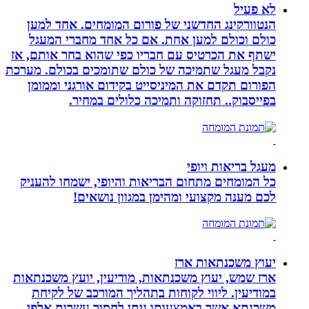
לא פעיל
הנטוורקינג החדשני של פורום המומחים. אחד למען
כולם וכולם למען אחת. אם כל אחד מחברי המעגל
ישתף את הכרטיס עם חבריו כפי שהוא בחר אותם, אז
נקבל מעגל שתמיכה של כולם שתומכים בכולם. מערכת
הפורום תקדם את המיניסייט בקידום אורגני וממומן
בפייסבוק.. תחזוקה ותמיכה כלולים במחיר.
מעגל בריאות ויופי
כל המומחים מתחום הבריאות והיופי, ישמחו להעניק
לכם מענה מקצועי ומהימן במגוון נושאים!
יעוץ משכנתאות ארז
ארז שמש, יעוץ משכנתאות, מודיעין, יועץ משכנתאות
במודיעין. ליווי לקוחות בתהליך המורכב של לקיחת
משכנתא אשר באמצעותו ניתן לחסוך עשרות אלפי