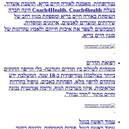
נטורופתית, מאמנת לאורח חיים בריא, תושבת אשדוד.
בעלת Coach4Health, Coach4health הינה חברה
העוסקת באורח חיים בריא ומספקת מגוון רחב של
שירותים ומוצרים לאנשים, ארגונים ומוסדות,
המבקשים לשפר את איכות חייהם ולאמץ עקרונות של
סגנון חיים בריא.
רפואת תדרים
מומחית לשילוב בין תדרים ותודעה- כלי הריפוי החזקים
ביותר בעולם!!! נטורופתית כ-18 שנה, המשלבת ידע
מתקדם לריפוי מלא, הפחתת כאבים, טיפול בחרדות
וטראומות, איזון מערכות הגוף, זרימה אנרגטית נכונה
וחיים מתוך ”תדר גבוה”.
עמוד ראשון בגוגל
עמוד ראשון בגוגל, פורום המומחים, כרטיס ביקור