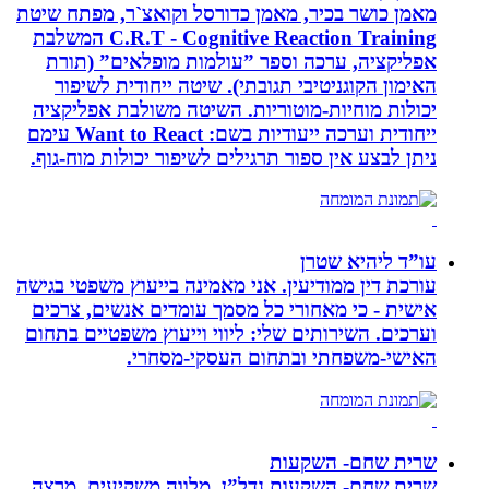
מאמן כושר בכיר, מאמן כדורסל וקואצ`ר, מפתח שיטת
C.R.T - Cognitive Reaction Training המשלבת
אפליקציה, ערכה וספר ”עולמות מופלאים” (תורת
האימון הקוגניטיבי תגובתי). שיטה ייחודית לשיפור
יכולות מוחיות-מוטוריות. השיטה משולבת אפליקציה
ייחודית וערכה ייעודיות בשם: Want to React עימם
ניתן לבצע אין ספור תרגילים לשיפור יכולות מוח-גוף.
עו”ד ליהיא שטרן
עורכת דין ממודיעין. אני מאמינה בייעוץ משפטי בגישה
אישית - כי מאחורי כל מסמך עומדים אנשים, צרכים
וערכים. השירותים שלי: ליווי וייעוץ משפטיים בתחום
האישי-משפחתי ובתחום העסקי-מסחרי.
שרית שחם- השקעות
שרית שחם- השקעות נדל”ן. מלווה משקיעים, מרצה