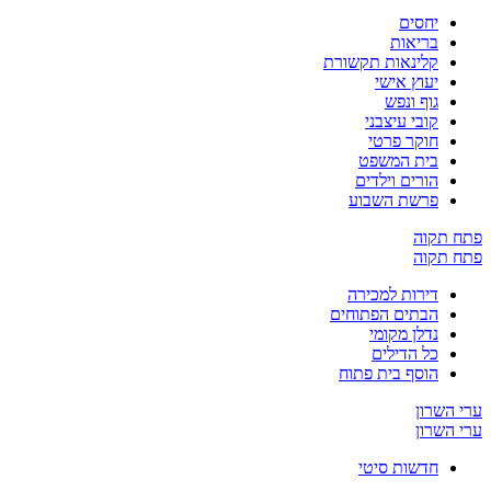
יחסים
בריאות
קלינאות תקשורת
יעוץ אישי
גוף ונפש
קובי עיצבני
חוקר פרטי
בית המשפט
הורים וילדים
פרשת השבוע
ח תקוה
ח תקוה
דירות למכירה
הבתים הפתוחים
נדלן מקומי
כל הדילים
הוסף בית פתוח
 השרון
 השרון
חדשות סיטי