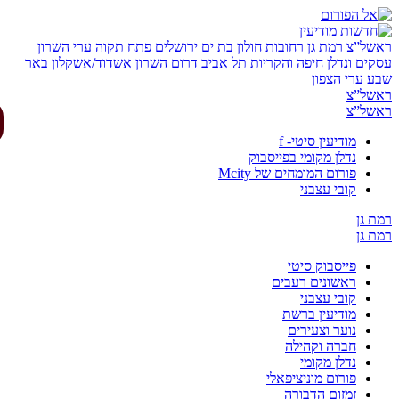
של”צ
רמת גן
רחובות
חולון בת ים
ירושלים
פתח תקוה
ערי השרון
ים ונדלן
חיפה והקריות
תל אביב
דרום השרון
אשדוד/אשקלון
באר
ע
ערי הצפון
של”צ
של”צ
מודיעין סיטי- f
נדלן מקומי בפייסבוק
פורום המומחים של Mcity
קובי עצבני
 גן
 גן
פייסבוק סיטי
ראשונים רעבים
קובי עצבני
מודיעין ברשת
נוער וצעירים
חברה וקהילה
נדלן מקומי
פורום מוניציפאלי
זמזום הדבורה