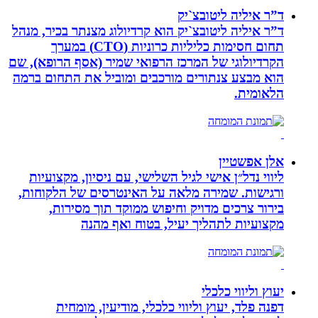
ד”ר איליה ליטובצ`יק
ד”ר איליה ליטובצ`יק הוא קרדיולוג מצנתר בכיר, מנהל
תחום חסימות כליליות כרוניות (CTO) במערך
הקרדיולוגי של המרכז הרפואי שמיר (אסף הרופא), שם
הוא מבצע צנתורים מורכבים ומוביל את התחום ברמה
הלאומית.
אלן אפשטיין
ליווי נדל״ן אישי לגיל השלישי, עם ניסיון, מקצועיות
ורגישות. שמירה מלאה על האינטרסים של הלקוחות,
בירור צרכים מדויק וחיפוש ממוקד תוך מסירות,
מקצועיות לתהליך יעיל, בטוח ואף מהנה
יעוץ וליווי כלכלי
דפנה פלד, יעוץ וליווי כלכלי, מודיעין, מומחית