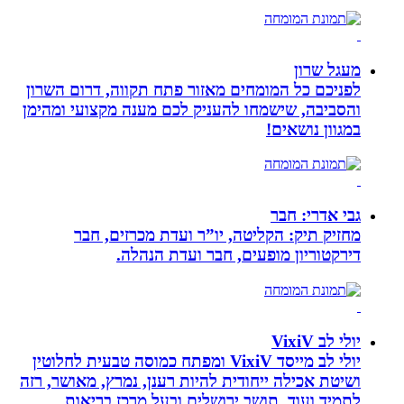
מעגל שרון
לפניכם כל המומחים מאזור פתח תקווה, דרום השרון
והסביבה, שישמחו להעניק לכם מענה מקצועי ומהימן
במגוון נושאים!
גבי אדרי: חבר
מחזיק תיק: הקליטה, יו”ר ועדת מכרזים, חבר
דירקטוריון מופעים, חבר ועדת הנהלה.
יולי לב VixiV
יולי לב מייסד VixiV ומפתח כמוסה טבעית לחלוטין
ושיטת אכילה ייחודית להיות רענן, נמרץ, מאושר, רזה
לתמיד ועוד. תושב ירושלים ובעל מרכז בריאות