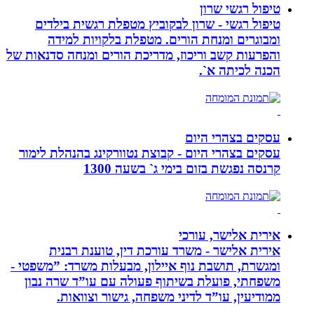
טיפול רגשי שרון
טיפול רגשי - שרון לבקוביץ מטפלת רגשית בילדים
ומבוגרים ומנחת הורים. מטפלת בלקויות למידה
והפרעות קשב וריכוז, מדריכת הורים ומנחה סדנאות של
הכנה לכיתה א`.
עסקים בצהרי היום
עסקים בצהרי היום - קבוצת נטוורקינג בהנהלת לימור
קרנסה נפגשת בזום בימי ג` בשעה 1300
אירית אלישר, עורכי
אירית אלישר - משרד עורכת דין, טוענת רבנית
ומגשרת, תושבת נוף איילון, מבעלות משרד: ”משפטי -
משפחתי, פועלת בשיתוף פעולה עם עו”ד שרה נבון
ממודיעין, עו”ד לדיני משפחה, גישור וצוואות.