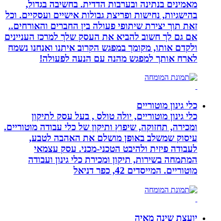
מאמינים בנתינה ובערבות הדדית. בחשיבה בגדול,
בהישגיות, נחישות ופריצת גבולות אישיים ועסקיים. וכל
זאת תוך יצירת שיתופי פעולה בין החברים והאורחים..
אם גם לך חשוב להביא את העסק שלך למרכז העניינים
ולקדם אותו, מקומך במפגש הקרוב איתנו ואנחנו נשמח
לארח אותך למפגש מהנה עם הנעה לפעולה!
כלי גינון מוטוריים
כלי גינון מוטוריים, יולה טולס , בעל עסק לתיקון
ומכירה, תחזוקה, שיפוץ ותיקון של כלי עבודה מוטוריים.
עיסוק שמשלב באופן מושלם את האהבה לטבע,
לעבודה פיזית ולהיבט הטכני-מכני. עסק עצמאי
המתמחה בשירות, תיקון ומכירת כלי גינון ועבודה
מוטוריים. המייסדים 42, כפר דניאל
יועצת שינה מאיה