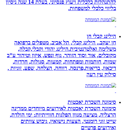
להתנהלות כלכלית ויעוץ פנסיוני, בעלת 14 שנה ניסיון
בליווי כלכלי למשפחות.
הילינג קבלי חן
חן יעקב,, הילינג קבלי, תל אביב, מטפלים ברפואה
משלימה ואלטרנטיבית.הילינג יהודי וקבלי,קבלה,
מקובלים, אור וסוד הזוהר, גוף ונפש, איזון וטיהור ע”ב
שמות, חותמות ומפתחות, קמעות, סגולות, חרדות,
דיכאון, בריאות,פרנסה, רווחה, הצלחה, שפע, זוגיות ,
סילוק עין רעה
סימונה השכרת יאכטות
סימונה השכרת יאכטות לאירועים מיוחדים ממרינה
הרצליה, מציעה מגוון הפלגות חווייתיות: ימי הולדת,
שייט זוגי רומנטי, הצעות נישואין, גיבוש צוותים
ואירועים פרטיים