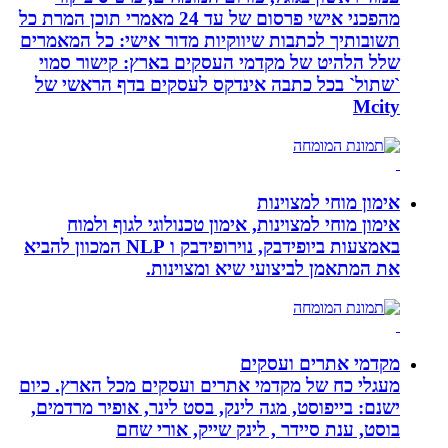
מהפכני אישי פרסום של עד 24 מאמרי תוכן המרת כל
תשובותיך לכתבות שיווקיות מדור אישי: כל המאמרים
שלל הלהיט של מקדמי העסקים בארץ: קישור סמוי
`שתול` בכל כתבה אינדקס לעסקים בדף הראשי של
Mcity
אימון מוחי למצוינות
אימון מוחי למצוינות, אימון טכנולוגי לגוף ולמוח
באמצעות ביופידבק, נוירופידבק ו NLP המכוון להביא
את המתאמן לביצועי שיא ומצוינות.
מקדמי אתרים ועסקים
מעגלי כח של מקדמי אתרים ועסקים מכל הארץ. כיום
ישנם: בייפוסט, מגה לינק, בסט לינר, אופיר מרדמים,
בוסט, ענת סיידר , לינק שייק, אורי שחם