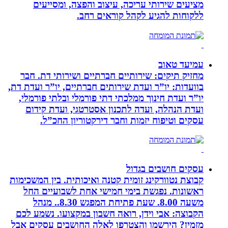
מציעים שירותי עריכה, עיצוב והפצה, ומסייעים
ללקוחות להגיע לקהל קוראים רחב.
עמיעד טאוב
מחזיק תיקים: שירותיים חברתיים ושירותי דת. חבר
בוועדות: יו”ר ועדת שירותים חברתיים, יו”ר ועדת דת,
יו”ר ועדת חינוך ממלכתי דתי פורמלי ובלתי פורמלי,
ועדת הנהלה, ועדה לתכנון אסטרטגי, ועדת קידום
עסקים וטיפוח יזמות וחבר דירקטוריון החכ”ל.
עסקים חושבים בגדול
קבוצת נטוורקינג זומית קטנה ואיכותית. בין המשכימות
ראשונות. נפגשת בימי חמישי אחת לשבועיים החל
משעה 8.00. שעת פתיחת המפגש 8.30.. מנהל
הקבוצה: אבי וידן, רואה חשבון במקצועו. נשמע לכם
מזמין? הירשמו והצטרפו לאלה החושבים עסקים אבל