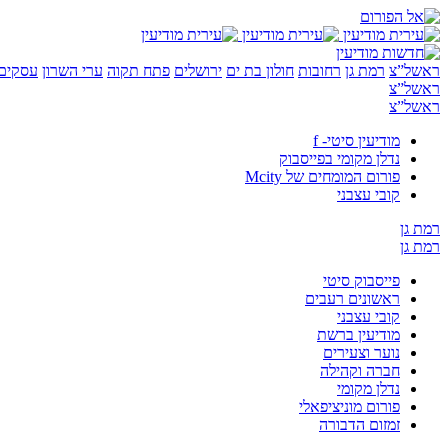
ראשל”צ
רמת גן
רחובות
חולון בת ים
ירושלים
פתח תקוה
ערי השרון
עסקים 
ראשל”צ
ראשל”צ
מודיעין סיטי- f
נדלן מקומי בפייסבוק
פורום המומחים של Mcity
קובי עצבני
רמת גן
רמת גן
פייסבוק סיטי
ראשונים רעבים
קובי עצבני
מודיעין ברשת
נוער וצעירים
חברה וקהילה
נדלן מקומי
פורום מוניציפאלי
זמזום הדבורה