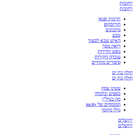
רחובות
רחובות
תרבות ופנאי
הורוסקופ
מתכונים
טבע
האיש שבא לסעוד
רואה מסך
נופש ותיירות
עובדה חקירות
סיפורים מהחיים
חולון בת ים
חולון בת ים
עשינו עסק
כספים וכלכלה
מה בנדל”ן
המומחים של mcity
נדלן מקומי
ירושלים
ירושלים