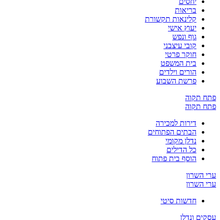
יחסים
בריאות
קלינאות תקשורת
יעוץ אישי
גוף ונפש
קובי עיצבני
חוקר פרטי
בית המשפט
הורים וילדים
פרשת השבוע
פתח תקוה
פתח תקוה
דירות למכירה
הבתים הפתוחים
נדלן מקומי
כל הדילים
הוסף בית פתוח
ערי השרון
ערי השרון
חדשות סיטי
עסקים ונדלן