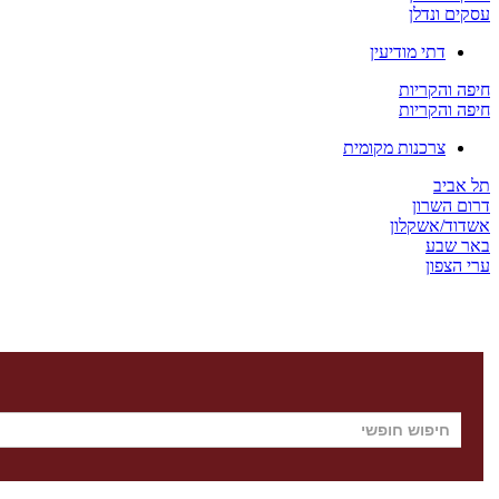
עסקים ונדלן
דתי מודיעין
חיפה והקריות
חיפה והקריות
צרכנות מקומית
תל אביב
דרום השרון
אשדוד/אשקלון
באר שבע
ערי הצפון