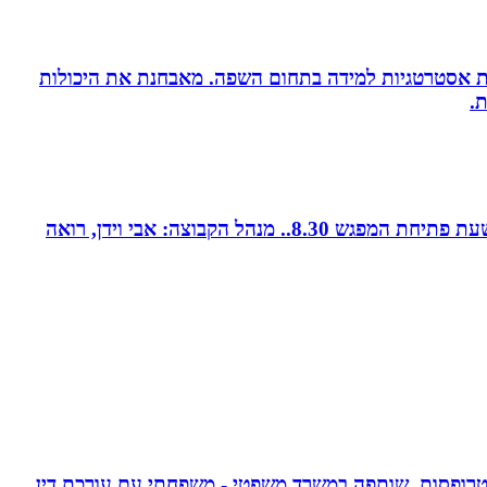
ניית אסטרטגיות למידה בתחום השפה. מאבחנת את היכולות
.
קבוצת נטוורקינג זומית קטנה ואיכותית. בין המשכימות ראשונות. נפגשת בימי חמישי אחת לשבועיים החל משעה 8.00. שעת פתיחת המפגש 8.30.. מנהל הקבוצה: אבי וידן, רואה
אפוטרופסות, שותפה במשרד משפטי - משפחתי עם עורכת דין