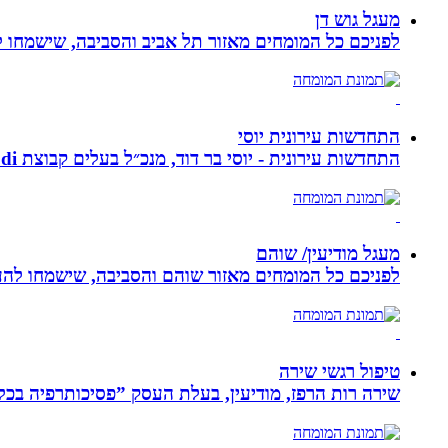
מעגל גוש דן
לפניכם כל המומחים מאזור תל אביב והסביבה, שישמחו לה
התחדשות עירונית יוסי
התחדשות עירונית - יוסי בר דוד, מנכ״ל בעלים קבוצת ybdi התחדשות עירונית ויזום למגורים. חברתנו מתמחה בפרויקטי פינוי - בינוי.
מעגל מודיעין/ שוהם
לפניכם כל המומחים מאזור שוהם והסביבה, שישמחו להענ
טיפול רגשי שירה
שירה רות הרפז, מודיעין, בעלת העסק ”פסיכותרפיה בכלים שלובים”. טיפול פרטני לבוג