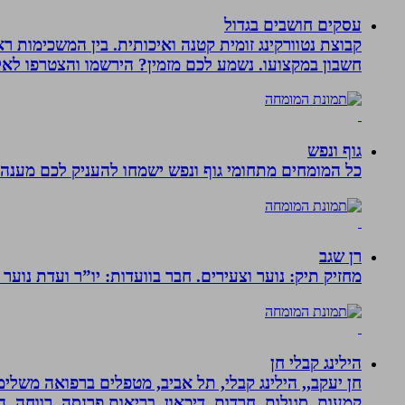
עסקים חושבים בגדול
חשבון במקצועו. נשמע לכם מזמין? הירשמו והצטרפו לא
גוף ונפש
כל המומחים מתחומי גוף ונפש ישמחו להעניק לכם מענה מ
רן שגב
מחזיק תיק: נוער וצעירים. חבר בוועדות: יו”ר ועדת נוער 
הילינג קבלי חן
חן יעקב,, הילינג קבלי, תל אביב, מטפלים ברפואה משלימה
קמעות, סגולות, חרדות, דיכאון, בריאות,פרנסה, רווחה, ה