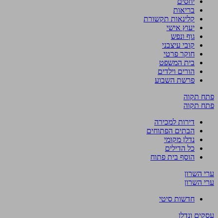
יחסים
בריאות
קלינאות תקשורת
יעוץ אישי
גוף ונפש
קובי עיצבני
חוקר פרטי
בית המשפט
הורים וילדים
פרשת השבוע
פתח תקוה
פתח תקוה
דירות למכירה
הבתים הפתוחים
נדלן מקומי
כל הדילים
הוסף בית פתוח
ערי השרון
ערי השרון
חדשות סיטי
עסקים ונדלן