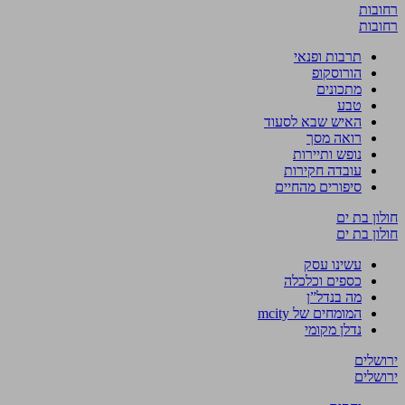
רחובות
רחובות
תרבות ופנאי
הורוסקופ
מתכונים
טבע
האיש שבא לסעוד
רואה מסך
נופש ותיירות
עובדה חקירות
סיפורים מהחיים
חולון בת ים
חולון בת ים
עשינו עסק
כספים וכלכלה
מה בנדל”ן
המומחים של mcity
נדלן מקומי
ירושלים
ירושלים