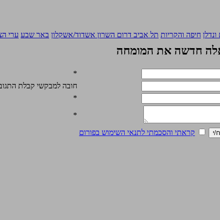
ונדלן
חיפה והקריות
תל אביב
דרום השרון
אשדוד/אשקלון
באר שבע
ערי הצ
ה חדשה את המומחה
*
חובה למבקשי קבלת התגובה
*
*
קראתי והסכמתי לתנאי השימוש בפורום