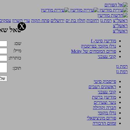
ראשל”צ
רמת גן
רחובות
חולון בת ים
ירושלים
פתח תקוה
ערי השרון
עסקים 
X
ראשל”צ
שאל שאל
ראשל”צ
מודיעין סיטי- f
שם:
נדלן מקומי בפייסבוק
מייל:
פורום המומחים של Mcity
קובי עצבני
כותרת:
רמת גן
תוכן:
רמת גן
פייסבוק סיטי
ראשונים רעבים
קובי עצבני
מודיעין ברשת
נוער וצעירים
חברה וקהילה
נדלן מקומי
פורום מוניציפאלי
זמזום הדבורה