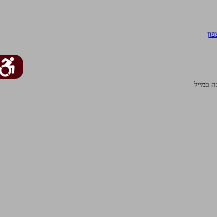
פון
 במייל