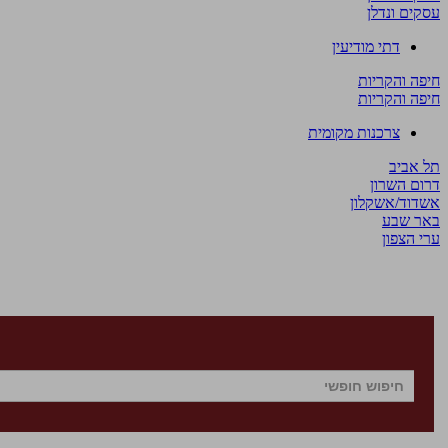
עסקים ונדלן
דתי מודיעין
חיפה והקריות
חיפה והקריות
צרכנות מקומית
תל אביב
דרום השרון
אשדוד/אשקלון
באר שבע
ערי הצפון