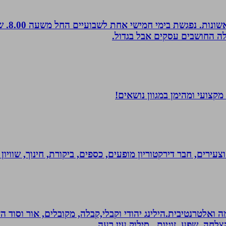
לה החושבים עסקים אבל בגדול.
קצועי ומהימן במגוון נושאים!
וצעירים, חבר דירקטוריון מופעים, כספים, ביקורת, חינוך, שווי
 ואלטרנטיבית.הילינג יהודי וקבלי,קבלה, מקובלים, אור וסוד הז
צלחה, שפע, זוגיות , סילוק עין רעה