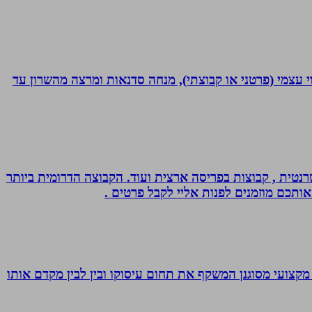
 נמרץ במקצועי בעקבות תאונה רותקתי לכיסא גלגלים. אני מומחית לשיטת ATH- ליווי לריפוי עצמי (פרטני או קבוצתי), מנחה סדנאות ומרצה מהשרון עד
נטית , קבוצות בפריסה ארצית ועוד. הקבוצה הדרומית ביותר
אותכם מוזמנים לפנות אליי לקבל פרטים .
מקצועי מסוגנן המשקף את תחום עיסוקו ובין לבין מקדם אותו