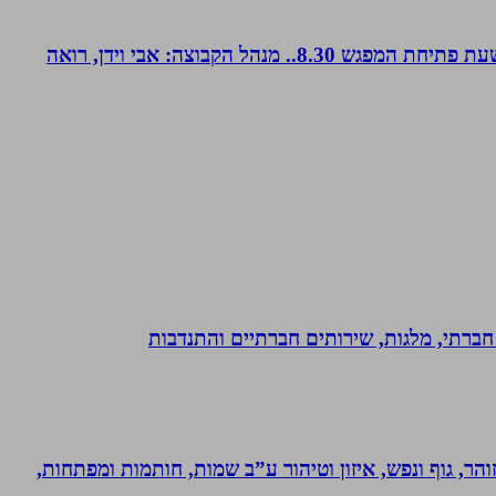
קבוצת נטוורקינג זומית קטנה ואיכותית. בין המשכימות ראשונות. נפגשת בימי חמישי אחת לשבועיים החל משעה 8.00. שעת פתיחת המפגש 8.30.. מנהל הקבוצה: אבי וידן, רואה
ון חברתי, מלגות, שירותים חברתיים והתנדבות
והר, גוף ונפש, איזון וטיהור ע”ב שמות, חותמות ומפתחות,