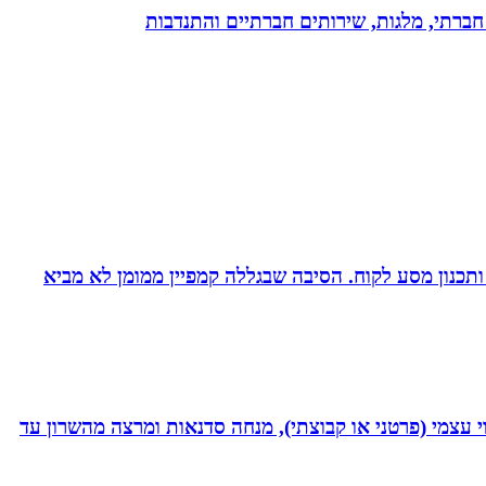
ון חברתי, מלגות, שירותים חברתיים והתנדבות
ומן ותכנון מסע לקוח. הסיבה שבגללה קמפיין ממומן לא מביא
 נמרץ במקצועי בעקבות תאונה רותקתי לכיסא גלגלים. אני מומחית לשיטת ATH- ליווי לריפוי עצמי (פרטני או קבוצתי), מנחה סדנאות ומרצה מהשרון עד