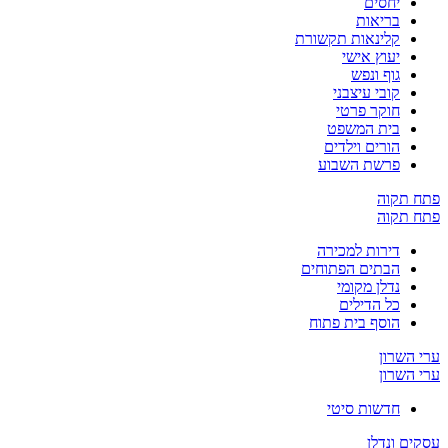
יחסים
בריאות
קלינאות תקשורת
יעוץ אישי
גוף ונפש
קובי עיצבני
חוקר פרטי
בית המשפט
הורים וילדים
פרשת השבוע
פתח תקוה
פתח תקוה
דירות למכירה
הבתים הפתוחים
נדלן מקומי
כל הדילים
הוסף בית פתוח
ערי השרון
ערי השרון
חדשות סיטי
עסקים ונדלן