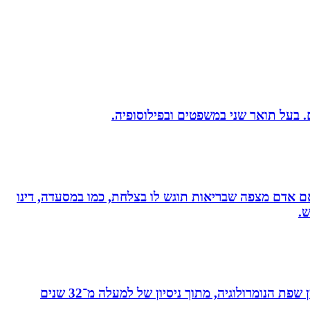
, אם אדם מצפה שבריאות תוגש לו בצלחת, כמו במסעדה, דינו
ש.
מאסטר בנומרולוגיה קבלית וטארוט ומפתחת שיטת ”קוד החיבור” - שיטה להורים ולילדים המשלבת בין שפת החינוך לבין שפת הנומרולוגיה, מתוך ניסיון של למעלה מ־32 שנים