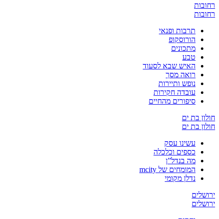
רחובות
רחובות
תרבות ופנאי
הורוסקופ
מתכונים
טבע
האיש שבא לסעוד
רואה מסך
נופש ותיירות
עובדה חקירות
סיפורים מהחיים
חולון בת ים
חולון בת ים
עשינו עסק
כספים וכלכלה
מה בנדל”ן
המומחים של mcity
נדלן מקומי
ירושלים
ירושלים