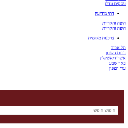
עסקים ונדלן
דתי מודיעין
חיפה והקריות
חיפה והקריות
צרכנות מקומית
תל אביב
דרום השרון
אשדוד/אשקלון
באר שבע
ערי הצפון