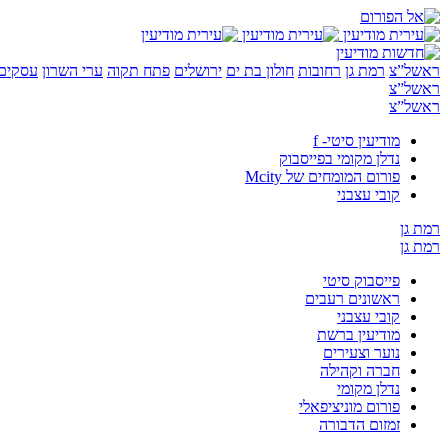
ראשל”צ
רמת גן
רחובות
חולון בת ים
ירושלים
פתח תקוה
ערי השרון
עסקים 
ראשל”צ
ראשל”צ
מודיעין סיטי- f
נדלן מקומי בפייסבוק
פורום המומחים של Mcity
קובי עצבני
רמת גן
רמת גן
פייסבוק סיטי
ראשונים רעבים
קובי עצבני
מודיעין ברשת
נוער וצעירים
חברה וקהילה
נדלן מקומי
פורום מוניציפאלי
זמזום הדבורה