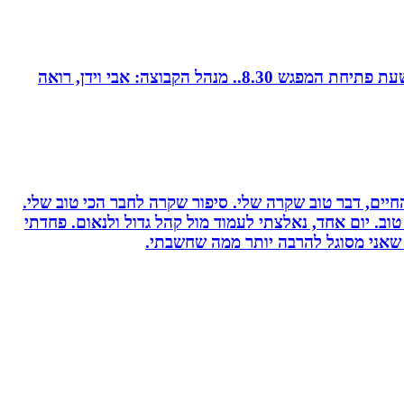
קבוצת נטוורקינג זומית קטנה ואיכותית. בין המשכימות ראשונות. נפגשת בימי חמישי אחת לשבועיים החל משעה 8.00. שעת פתיחת המפגש 8.30.. מנהל הקבוצה: אבי וידן, רואה
יים, דבר טוב שקרה שלי. סיפור שקרה לחבר הכי טוב שלי.
וב. יום אחד, נאלצתי לעמוד מול קהל גדול ולנאום. פחדתי
 שאני מסוגל להרבה יותר ממה שחשבתי.