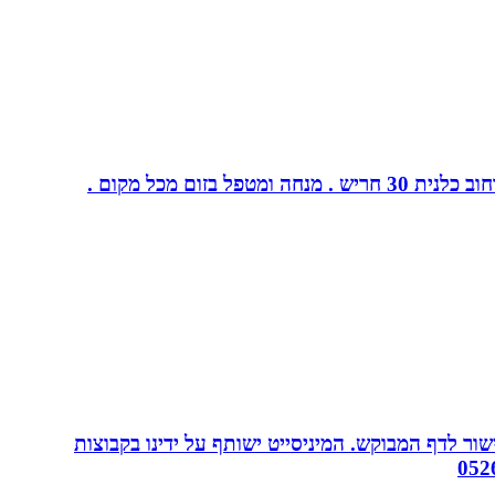
ום מכל מקום .
ור לדף המבוקש. המיניסייט ישותף על ידינו בקבוצות