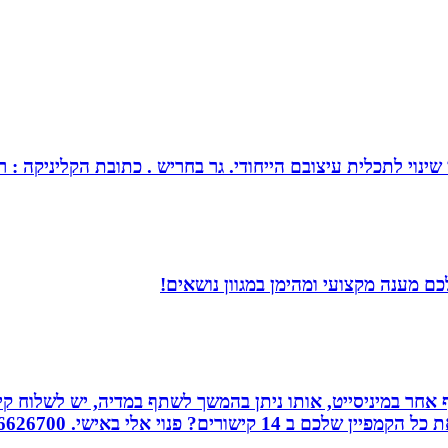
צובם הייחודי. גר בחריש . כתובת הקליניקה : רחוב כלנית 30 חריש . מנחה ומטפל בז
ם מענה מקצועי ומהימן במגוון נושאים!
אחר במיניסייט, אותו ניתן בהמשך לשתף במדיה, יש לשלוח קיש
ורים? פנוי אלי באישי. 0526626700