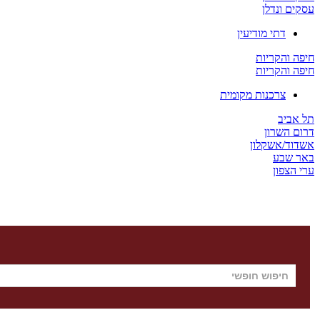
עסקים ונדלן
דתי מודיעין
חיפה והקריות
חיפה והקריות
צרכנות מקומית
תל אביב
דרום השרון
אשדוד/אשקלון
באר שבע
ערי הצפון