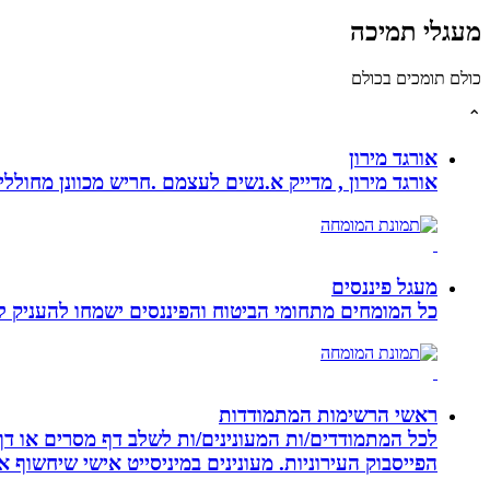
מעגלי תמיכה
כולם תומכים בכולם
⌃
אורגד מירון
אורגד מירון , מדייק א.נשים לעצמם .חריש מכוונן מחוללי שינוי לתכלית עי
מעגל פיננסים
כל המומחים מתחומי הביטוח והפיננסים ישמחו להעניק לכ
ראשי הרשימות המתמודדות
לכל המתמודדים/ות המעונינים/ות לשלב דף מסרים או דף 
הפייסבוק העירוניות. מעונינים במיניסייט אישי שיחשוף את כל הקמפיין שלכם ב 14 קיש