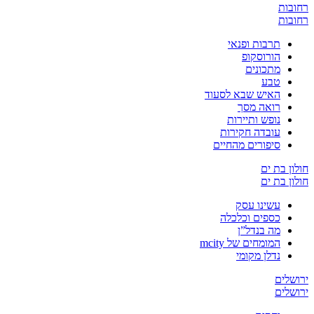
רחובות
רחובות
תרבות ופנאי
הורוסקופ
מתכונים
טבע
האיש שבא לסעוד
רואה מסך
נופש ותיירות
עובדה חקירות
סיפורים מהחיים
חולון בת ים
חולון בת ים
עשינו עסק
כספים וכלכלה
מה בנדל”ן
המומחים של mcity
נדלן מקומי
ירושלים
ירושלים