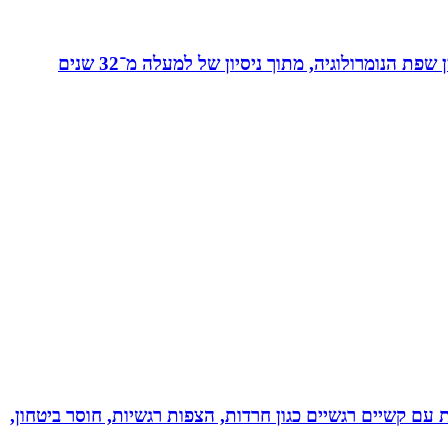
מאסטר בנומרולוגיה קבלית וטארוט ומפתחת שיטת ”קוד החיבור” - שיטה להורים ולילדים המשלבת בין שפת החינוך לבין שפת הנומרולוגיה, מתוך ניסיון של למעלה מ־32 שנים
ל רגשי בשיטת NLP לילדים ונוער! מסייעת בהתמודדות עם קשיים רגשיים כגון חרדות, הצפות רגשיות, חוסר ביטחון,