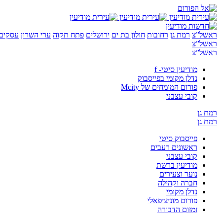
ראשל”צ
רמת גן
רחובות
חולון בת ים
ירושלים
פתח תקוה
ערי השרון
עסקים 
ראשל”צ
ראשל”צ
מודיעין סיטי- f
נדלן מקומי בפייסבוק
פורום המומחים של Mcity
קובי עצבני
רמת גן
רמת גן
פייסבוק סיטי
ראשונים רעבים
קובי עצבני
מודיעין ברשת
נוער וצעירים
חברה וקהילה
נדלן מקומי
פורום מוניציפאלי
זמזום הדבורה