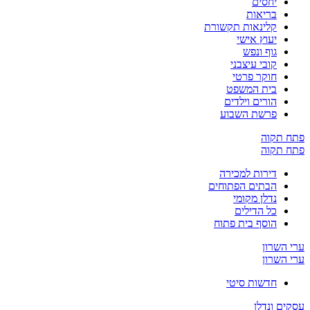
יחסים
בריאות
קלינאות תקשורת
יעוץ אישי
גוף ונפש
קובי עיצבני
חוקר פרטי
בית המשפט
הורים וילדים
פרשת השבוע
פתח תקוה
פתח תקוה
דירות למכירה
הבתים הפתוחים
נדלן מקומי
כל הדילים
הוסף בית פתוח
ערי השרון
ערי השרון
חדשות סיטי
עסקים ונדלן