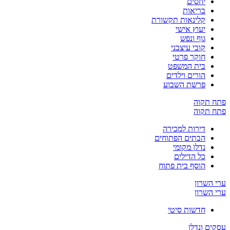
יחסים
בריאות
קלינאות תקשורת
יעוץ אישי
גוף ונפש
קובי עיצבני
חוקר פרטי
בית המשפט
הורים וילדים
פרשת השבוע
פתח תקוה
פתח תקוה
דירות למכירה
הבתים הפתוחים
נדלן מקומי
כל הדילים
הוסף בית פתוח
ערי השרון
ערי השרון
חדשות סיטי
עסקים ונדלן