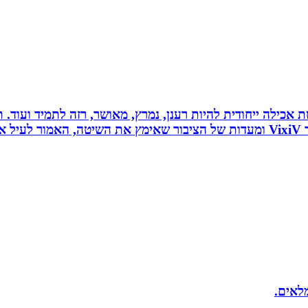
 לחלוטין ושיטת אכילה ייחודית להיות רענן, נמרץ, מאושר, רזה לתמיד
כל הנאמר לעיל נכתב לפי ניסיונו האישי של יולי לב מייסד VixiV ומעדות של הציבור ש
מלאים.