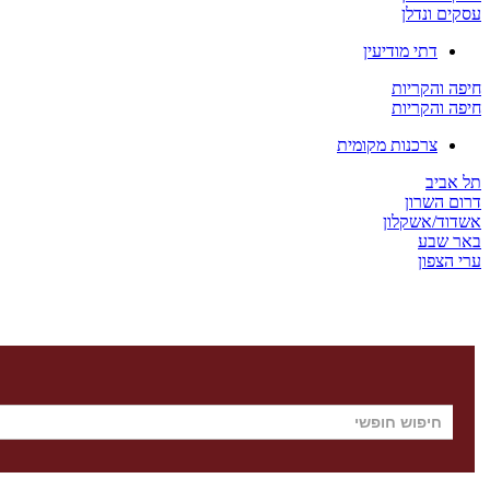
עסקים ונדלן
דתי מודיעין
חיפה והקריות
חיפה והקריות
צרכנות מקומית
תל אביב
דרום השרון
אשדוד/אשקלון
באר שבע
ערי הצפון