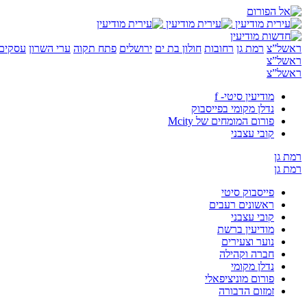
ראשל”צ
רמת גן
רחובות
חולון בת ים
ירושלים
פתח תקוה
ערי השרון
עסקים 
ראשל”צ
ראשל”צ
מודיעין סיטי- f
נדלן מקומי בפייסבוק
פורום המומחים של Mcity
קובי עצבני
רמת גן
רמת גן
פייסבוק סיטי
ראשונים רעבים
קובי עצבני
מודיעין ברשת
נוער וצעירים
חברה וקהילה
נדלן מקומי
פורום מוניציפאלי
זמזום הדבורה