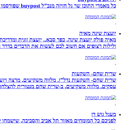
כל מאמרי התוכן שך גל חזיזה מנכ”ל buypost שפורסמו באתר תל אביב ברשת mcity
יועצת שינה מאיה
מאיה פולק יועצת שינה, כפר סבא,, יועצת זוגית ומדריכ
ולילות רצופים אם חשוב לכם לעשות את הדברים בדרך ח
שרית שחם- השקעות
שרית שחם- השקעות נדל”ן. מלווה משקיעים, מרצה ויועצ
עסקים‏. ‏מלווה משקיעים, ב-‏שרית שחם מנטורית להצלחה 
מעגל גוש דן
לפניכם כל המומחים מאזור תל אביב והסביבה, שישמחו לה