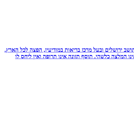
 ועוד. תושב ירושלים ובעל מרכז בריאות במודיעין, הפצה לכל הארץ.
אימץ את השיטה, האמור לעיל אינו המלצה כלשהי. תוסף תזונה אינו תרופה ואין ליחס לו