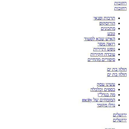
רחובות
רחובות
תרבות ופנאי
הורוסקופ
מתכונים
טבע
האיש שבא לסעוד
רואה מסך
נופש ותיירות
עובדה חקירות
סיפורים מהחיים
חולון בת ים
חולון בת ים
עשינו עסק
כספים וכלכלה
מה בנדל”ן
המומחים של mcity
נדלן מקומי
ירושלים
ירושלים