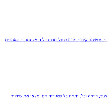
 מבטיחה קידום מזורז בגגול בזכות כל המשתתפים האחרים
נוך, רווחה וכו`, ותחת כל קטגוריה הם ימצאו את שירותי