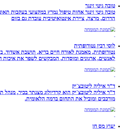
טובה גיטי זינגר
הדרום, מרצה, ציירת אינטואיטיבית עובדת גם בזום
לוסי רבין נטורופתית
לאנשים, ארגונים ומוסדות, המבקשים לשפר את איכות חיי
ד”ר איליה ליטובצ`יק
מורכבים ומוביל את התחום ברמה הלאומית.
יעוץ מס חן