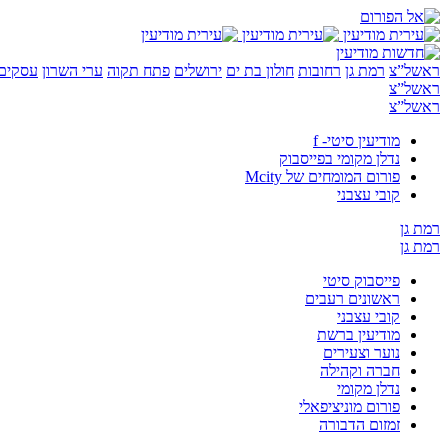
ראשל”צ
רמת גן
רחובות
חולון בת ים
ירושלים
פתח תקוה
ערי השרון
עסקים 
ראשל”צ
ראשל”צ
מודיעין סיטי- f
נדלן מקומי בפייסבוק
פורום המומחים של Mcity
קובי עצבני
רמת גן
רמת גן
פייסבוק סיטי
ראשונים רעבים
קובי עצבני
מודיעין ברשת
נוער וצעירים
חברה וקהילה
נדלן מקומי
פורום מוניציפאלי
זמזום הדבורה