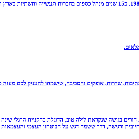
חן נוי, הנהלת חשבונות ויעוץ מס, מודיעין, רו”ח משנת 1988. כ15 שנים מנהל כספ
מלאים.
יבות, שדרות, אופקים והסביבה, שישמחו להעניק לכם מענה מקצ
ת הורים בגישה שנקראת לילה טוב, הדוגלת בהקניית הרגלי שינה
יובית ורגישה, דרך ששמה דגש על הביטחון העצמי והעצמאות ש