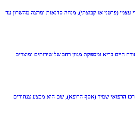
 נמרץ במקצועי בעקבות תאונה רותקתי לכיסא גלגלים. אני מומחית לשיטת ATH- ליווי לריפוי עצמי (פרטני או קבוצתי), מנחה סדנאות ומרצה מהשרון עד
. בעלת Coach4Health, Coach4health הינה חברה העוסקת באורח חיים בריא ומספקת מגוון רחב של שירותים ומוצרים
תחום חסימות כליליות כרוניות (CTO) במערך הקרדיולוגי של המרכז הרפואי שמיר (אסף הרופא), שם הוא מבצע צנתורים