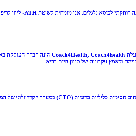
טובה גיטי זינגר אחות טיפול
נטורופתית, מאמנת לאורח חיים בריא, תושבת אשדוד
הם ולאמץ עקרונות של סגנון חיים בריא.
ד”ר איליה ליטובצ`יק הוא קרדיולוג מצנתר בכיר, מנהל 