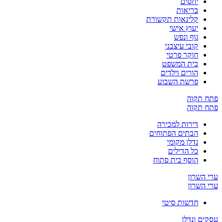
יחסים
בריאות
קלינאות תקשורת
יעוץ אישי
גוף ונפש
קובי עיצבני
חוקר פרטי
בית המשפט
הורים וילדים
פרשת השבוע
פתח תקוה
פתח תקוה
דירות למכירה
הבתים הפתוחים
נדלן מקומי
כל הדילים
הוסף בית פתוח
ערי השרון
ערי השרון
חדשות סיטי
עסקים ונדלן