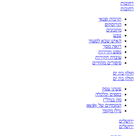
רחובות
רחובות
תרבות ופנאי
הורוסקופ
מתכונים
טבע
האיש שבא לסעוד
רואה מסך
נופש ותיירות
עובדה חקירות
סיפורים מהחיים
חולון בת ים
חולון בת ים
עשינו עסק
כספים וכלכלה
מה בנדל”ן
המומחים של mcity
נדלן מקומי
ירושלים
ירושלים