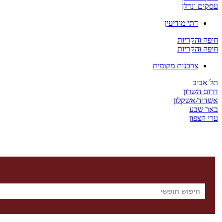
עסקים ונדלן
דתי מודיעין
חיפה והקריות
חיפה והקריות
צרכנות מקומית
תל אביב
דרום השרון
אשדוד/אשקלון
באר שבע
ערי הצפון