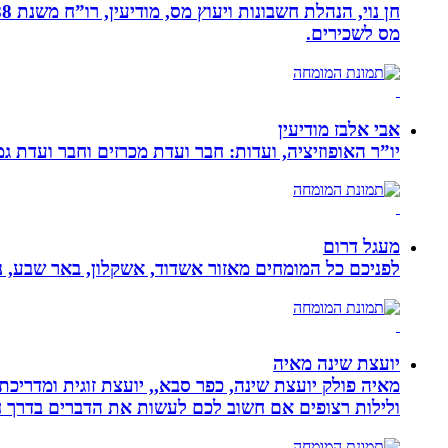
מס לשכירים.
אבי אלבז מודיעין
יו”ר האופוזיציה, ועדות: חבר ועדת מכרזים וחבר ועדת ג
מעגל דרום
לפניכם כל המומחים מאזור אשדוד, אשקלון, באר שבע, נת
יועצת שינה מאיה
מאיה פולק יועצת שינה, כפר סבא,, יועצת זוגית ומדריכ
ולילות רצופים אם חשוב לכם לעשות את הדברים בדרך ח