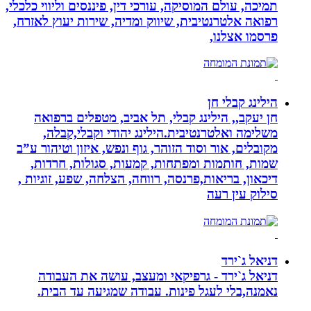
תמיכה, עולם המוסיקה, עורכי דין, פיננסים וליווי כלכלי,
רפואה אלטרנטיבית, שיווק ומדיה, שירות יעוץ לאזרח,
פרסמו אצלנו,
הילינג קבלי חן
חן יעקב,, הילינג קבלי, תל אביב, מטפלים ברפואה
משלימה ואלטרנטיבית.הילינג יהודי וקבלי,קבלה,
מקובלים, אור וסוד הזוהר, גוף ונפש, איזון וטיהור ע”ב
שמות, חותמות ומפתחות, קמעות, סגולות, חרדות,
דיכאון, בריאות,פרנסה, רווחה, הצלחה, שפע, זוגיות ,
סילוק עין רעה
דניאל ג`ירד
דניאל ג`ירד - גרפיקאי ומעצב, עושה את העבודה
נאמנה,בלי לעגל פינות. עבודה שמגיעה עד הבית.