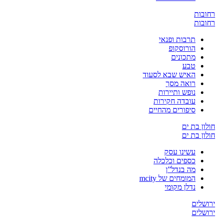
ובות
ובות
תרבות ופנאי
הורוסקופ
מתכונים
טבע
האיש שבא לסעוד
רואה מסך
נופש ותיירות
עובדה חקירות
סיפורים מהחיים
ון בת ים
ון בת ים
עשינו עסק
כספים וכלכלה
מה בנדל”ן
המומחים של mcity
נדלן מקומי
שלים
שלים