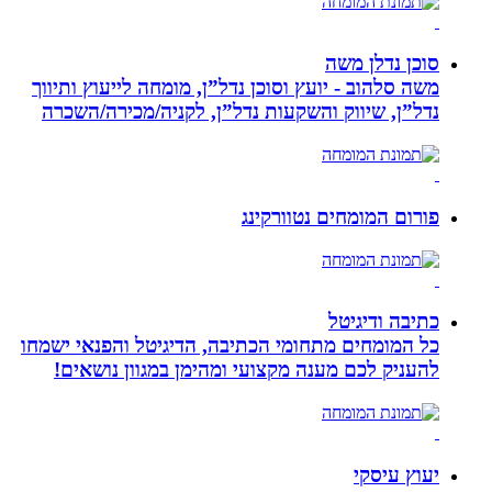
סוכן נדלן משה
משה סלהוב - יועץ וסוכן נדל”ן, מומחה לייעוץ ותיווך
נדל”ן, שיווק והשקעות נדל”ן, לקניה/מכירה/השכרה
פורום המומחים נטוורקינג
כתיבה ודיגיטל
כל המומחים מתחומי הכתיבה, הדיגיטל והפנאי ישמחו
להעניק לכם מענה מקצועי ומהימן במגוון נושאים!
יעוץ עיסקי