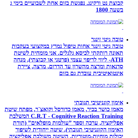
קבוצת נט ורקינג. נפגשת בזום אחת לשבועיים בימי ג
בשעה 1800
טובה גיטי זינגר
טובה גיטי זינגר אחות טיפול נמרץ במקצועי בעקבות
תאונה רותקתי לכיסא גלגלים. אני מומחית לשיטת
ATH- ליווי לריפוי עצמי (פרטני או קבוצתי), מנחה
סדנאות ומרצה מהשרון עד הדרום, מרצה, ציירת
אינטואיטיבית עובדת גם בזום
אימון קוגניטיבי תגובתי
מאמן כושר בכיר, מאמן כדורסל וקואצ`ר, מפתח שיטת
C.R.T - Cognitive Reaction Training המשלבת
אפליקציה, ערכה וספר ”עולמות מופלאים” (תורת
האימון הקוגניטיבי תגובתי). שיטה ייחודית לשיפור
יכולות מוחיות-מוטוריות. השיטה משולבת אפליקציה