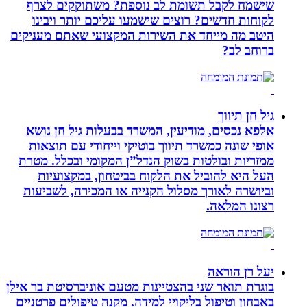
שישמח לקבל תשומת לב נוספת? משתוקקים לצרף
לקוחות חדשים? רוצים שישמעו עליכם יותר ויבינו
היטב מה מייחד את השירות המקצועי שאתם מעניקים
ברוחב לב?
גיל חן תיווך
אלפא נכסים, מודיעין, המשרד בבעלות גיל חן נושא
אופי שונה כמשרד תיווך בוטיקי וייחודי עם תוצאות
ממזריות ובולטות בשוק הנדל”ן המקומי ובכלל. מטרת
העל היא להוביל את הלקוח בביטחון, במקצועיות
וביושרה לאורך מסלול הקנייה או המכירה, לשביעות
רצונו המלאה.
יעל רן הוראה
בוגרת תואר שני בהצטיינות מטעם אוניברסיטת בר אילן
באבחון וטיפול בליקויי למידה. מקנה טיפולים פרטניים