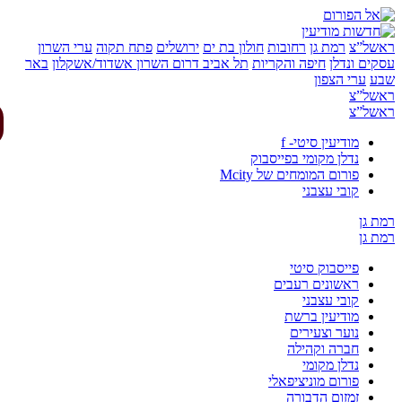
של”צ
רמת גן
רחובות
חולון בת ים
ירושלים
פתח תקוה
ערי השרון
ים ונדלן
חיפה והקריות
תל אביב
דרום השרון
אשדוד/אשקלון
באר
ע
ערי הצפון
של”צ
של”צ
מודיעין סיטי- f
נדלן מקומי בפייסבוק
פורום המומחים של Mcity
קובי עצבני
 גן
 גן
פייסבוק סיטי
ראשונים רעבים
קובי עצבני
מודיעין ברשת
נוער וצעירים
חברה וקהילה
נדלן מקומי
פורום מוניציפאלי
זמזום הדבורה