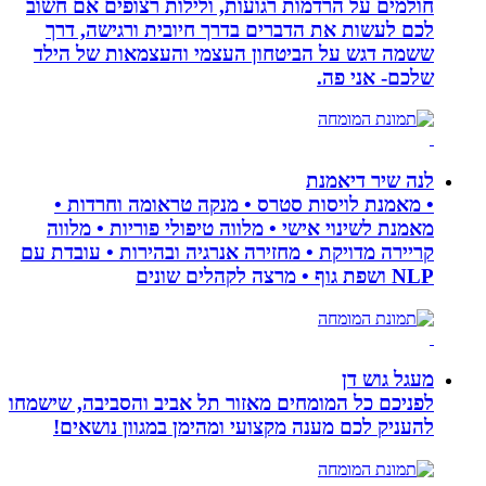
חולמים על הרדמות רגועות, ולילות רצופים אם חשוב
לכם לעשות את הדברים בדרך חיובית ורגישה, דרך
ששמה דגש על הביטחון העצמי והעצמאות של הילד
שלכם- אני פה.
לנה שיר דיאמנת
• מאמנת לויסות סטרס • מנקה טראומה וחרדות •
מאמנת לשינוי אישי • מלווה טיפולי פוריות • מלווה
קריירה מדויקת • מחזירה אנרגיה ובהירות • עובדת עם
NLP ושפת גוף • מרצה לקהלים שונים
מעגל גוש דן
לפניכם כל המומחים מאזור תל אביב והסביבה, שישמחו
להעניק לכם מענה מקצועי ומהימן במגוון נושאים!