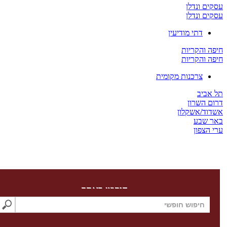
ים ונדלן
ים ונדלן
דתי מודיעין
ה והקריות
ה והקריות
צרכנות מקומית
 אביב
ום השרון
דוד/אשקלון
ר שבע
 הצפון
חיפוש באתר