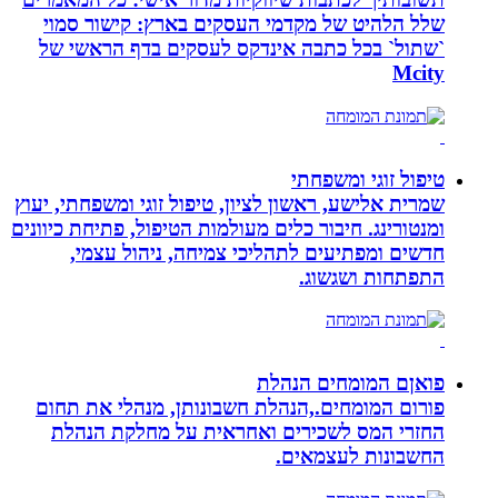
שלל הלהיט של מקדמי העסקים בארץ: קישור סמוי
`שתול` בכל כתבה אינדקס לעסקים בדף הראשי של
Mcity
טיפול זוגי ומשפחתי
שמרית אלישע, ראשון לציון, טיפול זוגי ומשפחתי, יעוץ
ומנטורינג. חיבור כלים מעולמות הטיפול, פתיחת כיוונים
חדשים ומפתיעים לתהליכי צמיחה, ניהול עצמי,
התפתחות ושגשוג.
פואןם המומחים הנהלת
פורום המומחים.,הנהלת חשבונותן, מנהלי את תחום
החזרי המס לשכירים ואחראית על מחלקת הנהלת
החשבונות לעצמאים.