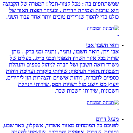
שמשתתפים בה : מכל קצווי-תבל ! המטרה של הקבוצה
היא ערבות וצמיחה הדדית . ובעיקר הפצת האור של
כולנו כדי להפוך שגרירים טובים יותר אחד עבור השני.
רואי חשבון אבי
אבי וידן, רואה חשבון, נתניה, נתניה ובני ברק. . נותן
שרות בכל אזור השרון הצפוני ובבני ברק.. בעלים של
משרד רואה חשבון ושל חברה לניהול כספים והנהלת
חשבונות.תאור העיסוק: שירותי ביקורת ועריכת דוחות
כספיים לחברות, דוחות אישיים והצהרות הון ליחידים,
ייעוץ מס וייצוג מול רשויות המס, שירותי הנהלת
חשבונות, שירותי חשבות שכר.
מעגל דרום
לפניכם כל המומחים מאזור אשדוד, אשקלון, באר שבע,
נתיבות, שדרות, אופקים והסביבה, שישמחו להעניק