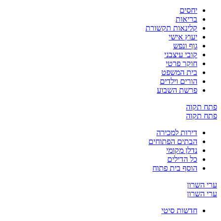
יחסים
בריאות
קלינאות תקשורת
יעוץ אישי
גוף ונפש
קובי עיצבני
חוקר פרטי
בית המשפט
הורים וילדים
פרשת השבוע
ח תקוה
ח תקוה
דירות למכירה
הבתים הפתוחים
נדלן מקומי
כל הדילים
הוסף בית פתוח
 השרון
 השרון
חדשות סיטי