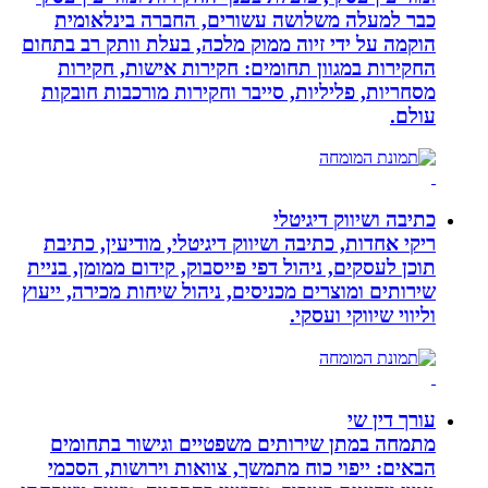
כבר למעלה משלושה עשורים, החברה בינלאומית
הוקמה על ידי זיוה ממוק מלכה, בעלת וותק רב בתחום
החקירות במגוון תחומים: חקירות אישות, חקירות
מסחריות, פליליות, סייבר וחקירות מורכבות חובקות
עולם.
כתיבה ושיווק דיגיטלי
ריקי אחדות, כתיבה ושיווק דיגיטלי, מודיעין, כתיבת
תוכן לעסקים, ניהול דפי פייסבוק, קידום ממומן, בניית
שירותים ומוצרים מכניסים, ניהול שיחות מכירה, ייעוץ
וליווי שיווקי ועסקי.
עורך דין שי
מתמחה במתן שירותים משפטיים וגישור בתחומים
הבאים: ייפוי כוח מתמשך, צוואות וירושות, הסכמי