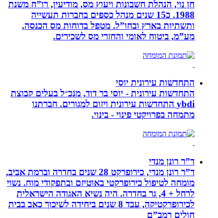
חן נוי, הנהלת חשבונות ויעוץ מס, מודיעין, רו”ח משנת
1988. כ15 שנים מנהל כספים בחברות תעשייה
ותשתיות בארץ ובחו”ל. מטפל בדוחות מס הכנסה,
מע”מ, ביטוח לאומי והחזרי מס לשכירים.
התחדשות עירונית יוסי
התחדשות עירונית - יוסי בר דוד, מנכ״ל בעלים קבוצת
ybdi התחדשות עירונית ויזום למגורים. חברתנו
מתמחה בפרויקטי פינוי - בינוי.
ד”ר רונן מנדי
ד”ר רונן מנדי, כירופרקט 28 שנים בחדרה וברמת אביב,
מומחה לטיפול כירופרקטי באוטיזם ובתפקודי מוח. נשוי
לרחל + 4, גר בחדרה. היה נשיא האגודה הישראלית
לכירופרקטיקה, עבד 8 שנים ביחידה לשיכוך כאב בבית
חולים רמב”ם