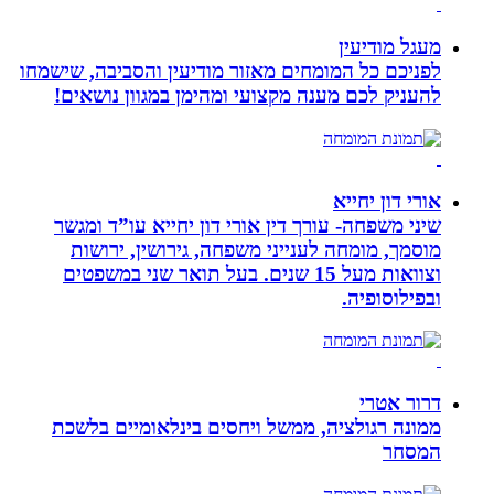
מעגל מודיעין
לפניכם כל המומחים מאזור מודיעין והסביבה, שישמחו
להעניק לכם מענה מקצועי ומהימן במגוון נושאים!
אורי דון יחייא
שיני משפחה- עורך דין אורי דון יחייא עו”ד ומגשר
מוסמך, מומחה לענייני משפחה, גירושין, ירושות
וצוואות מעל 15 שנים. בעל תואר שני במשפטים
ובפילוסופיה.
דרור אטרי
ממונה רגולציה, ממשל ויחסים בינלאומיים בלשכת
המסחר