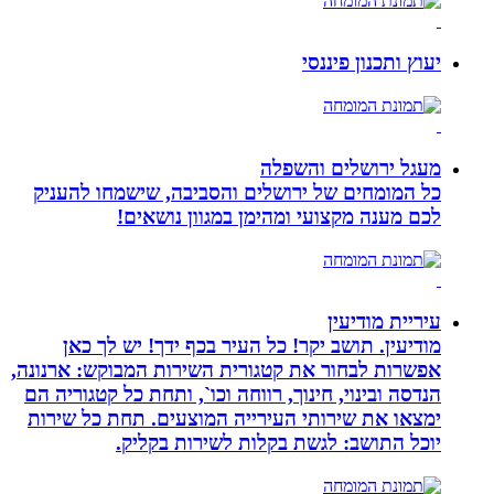
יעוץ ותכנון פיננסי
מעגל ירושלים והשפלה
כל המומחים של ירושלים והסביבה, שישמחו להעניק
לכם מענה מקצועי ומהימן במגוון נושאים!
עיריית מודיעין
מודיעין. תושב יקר! כל העיר בכף ידך! יש לך כאן
אפשרות לבחור את קטגורית השירות המבוקש: ארנונה,
הנדסה ובינוי, חינוך, רווחה וכו`, ותחת כל קטגוריה הם
ימצאו את שירותי העירייה המוצעים. תחת כל שירות
יוכל התושב: לגשת בקלות לשירות בקליק.