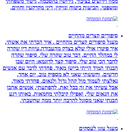
ממון וידועים בציבור, גירושין בהסכמה, גישור משפחתי
ומשפטי, תביעות ביטוח ונזיקין, דיני מקרקעין וחוזים.
סיפורים קצרים מהחיים
מעגל סיפורים קצרים מהחיים . איך הכרתי את אשתי,
איך פיטרו אולי שלא בצדק מהעבודה,עיוות דין שקרה
לי במהלך החיים, דבר טוב שקרה שלי. סיפור שקרה
לחבר הכי טוב שלי. סיפור קצר לדוגמא: היום שבו
הבנתי תמיד הייתי ביישן מאוד. פחדתי לדבר עם אנשים
חדשים, וחששתי שאני לא מספיק טוב. יום אחד,
נאלצתי לעמוד מול קהל גדול ולנאום. פחדתי מאוד,
אבל עשיתי את זה בכל זאת. להפתעתי, אנשים אהבו
את הנאום שלי, ואפילו קיבלתי מחמאות. באותו רגע
הבנתי שאני מסוגל להרבה יותר ממה שחשבתי.
מעגל עוגן לעסקים