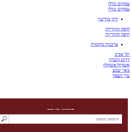
 ונדלן
 ונדלן
דתי מודיעין
והקריות
והקריות
צרכנות מקומית
יב
השרון
/אשקלון
שבע
צפון
חיפוש באתר