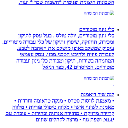
חשבונות חיצונית ופנימית *חשבות שכר * ועוד.
כלי גינון מוטוריים
כלי גינון מוטוריים, יולה טולס , בעל עסק לתיקון
ומכירה, תחזוקה, שיפוץ ותיקון של כלי עבודה מוטוריים.
עיסוק שמשלב באופן מושלם את האהבה לטבע,
לעבודה פיזית ולהיבט הטכני-מכני. עסק עצמאי
המתמחה בשירות, תיקון ומכירת כלי גינון ועבודה
מוטוריים. המייסדים 42, כפר דניאל
לנה שיר דיאמנת
• מאמנת לויסות סטרס • מנקה טראומה וחרדות •
מאמנת לשינוי אישי • מלווה טיפולי פוריות • מלווה
קריירה מדויקת • מחזירה אנרגיה ובהירות • עובדת עם
NLP ושפת גוף • מרצה לקהלים שונים