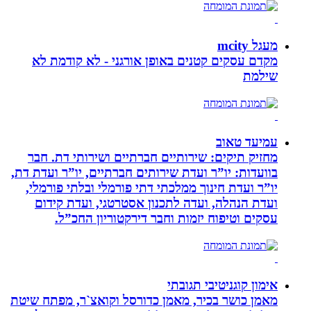
מעגל mcity
מקדם עסקים קטנים באופן אורגני - לא קודמת לא
שילמת
עמיעד טאוב
מחזיק תיקים: שירותיים חברתיים ושירותי דת. חבר
בוועדות: יו”ר ועדת שירותים חברתיים, יו”ר ועדת דת,
יו”ר ועדת חינוך ממלכתי דתי פורמלי ובלתי פורמלי,
ועדת הנהלה, ועדה לתכנון אסטרטגי, ועדת קידום
עסקים וטיפוח יזמות וחבר דירקטוריון החכ”ל.
אימון קוגניטיבי תגובתי
מאמן כושר בכיר, מאמן כדורסל וקואצ`ר, מפתח שיטת