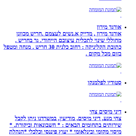
אורגד מירון
אורגד מירון , מדייק א.נשים לעצמם .חריש מכוונן
מחוללי שינוי לתכלית עיצובם הייחודי. גר בחריש .
כתובת הקליניקה : רחוב כלנית 30 חריש . מנחה ומטפל
בזום מכל מקום .
סטודיו לפלמנקו
דיני מיסים צחי
צחי מנע, דיני מיסים, מודיעין, במשרדנו ניתן לקבל
שירותים בתחומים הבאים : * חשבונאות וביקורת. *
מיסוי מקומי ובינלאומי * יעוץ פיננסי וכלכלי *הנהלת