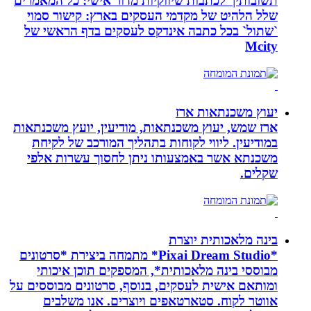
תשובותיך לכתבות שיווקיות מדור אישי: כל המאמרים
שלל הלהיט של מקדמי העסקים בארץ: קישור סמוי
`שתול` בכל כתבה אינדקס לעסקים בדף הראשי של
Mcity
יעוץ משכנתאות ארז
ארז שמש, יעוץ משכנתאות, מודיעין, יועץ משכנתאות
במודיעין. ליווי לקוחות בתהליך המורכב של לקיחת
משכנתא אשר באמצעותו ניתן לחסוך עשרות אלפי
שקלים.
בינה מלאכותית יוצרת
*Pixai Dream Studio* מתמחה ביצירת *סרטונים
מבוססי בינה מלאכותית*, המספקים תוכן איכותי
ומותאם אישית לעסקים, בנוסף, סרטונים מבוססים על
אווטר לקוח. סטארטאפים ויוצרים. אנו משלבים