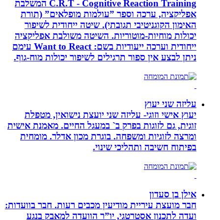
C.R.T - Cognitive Reaction Training המשלבת
אפליקציה, ערכה וספר ”עולמות מופלאים” (תורת
האימון הקוגניטיבי תגובתי). שיטה ייחודית לשיפור
יכולות מוחיות-מוטוריות. השיטה משולבת אפליקציה
ייחודית וערכה ייעודיות בשם: Want to React עימם
ניתן לבצע אין ספור תרגילים לשיפור יכולות מוח-גוף.
עליזה שני יעוץ
יעוץ אישי וזוגי- עליזה שני יועצת נישואין, מטפלת
זוגית, גם לזוגות בפרק ב` במעגל החיים. מאמנת אישית
ומרצה לזוגיות ומשפחה. בוגרת מכון אדלר. מומחית
בפיתוח חשיבה ותהליכי שינוי.
אילן בן סעדון
חבר מועצת עיריית מודיעין מכבים רעות. חבר בוועדות:
ועדה לתכנון אסטרטגי, יו”ר הוועדה למאבק בנגע