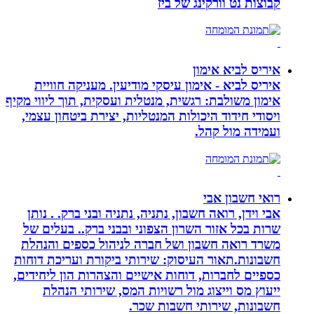
קבוצות נט וורקינג של ביז
איריס לביא אימון
איריס לביא - אימון עיסקי מודיעין. מעניקה חוויית
אימון משולבת: רגשית, מנטלית ועסקית, תוך ליווי מקיף
ויסודי חידוד היכולות המנטליות, יצירת ביטחון עצמי,
ועמידה מול קהל.
רואי חשבון אבי
אבי וידן, רואה חשבון, נתניה, נתניה ובני ברק. . נותן
שרות בכל אזור השרון הצפוני ובבני ברק.. בעלים של
משרד רואה חשבון ושל חברה לניהול כספים והנהלת
חשבונות.תאור העיסוק: שירותי ביקורת ועריכת דוחות
כספיים לחברות, דוחות אישיים והצהרות הון ליחידים,
ייעוץ מס וייצוג מול רשויות המס, שירותי הנהלת
חשבונות, שירותי חשבות שכר.