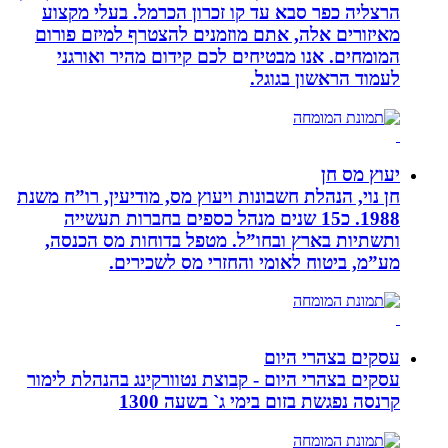
הרצליה כפר סבא עד קו זכרון הכרמל. בעלי מקצוע
מאיזורים אלה, אתם מוזמנים להצטרף למיזם פורום
המומחים. אנו מבטיחים לכם קידום מהיר ואורגני
לעמוד הראשון בגוגל.
יעוץ מס חן
חן נוי, הנהלת חשבונות ויעוץ מס, מודיעין, רו”ח משנת
1988. כ15 שנים מנהל כספים בחברות תעשייה
ותשתיות בארץ ובחו”ל. מטפל בדוחות מס הכנסה,
מע”מ, ביטוח לאומי והחזרי מס לשכירים.
עסקים בצהרי היום
עסקים בצהרי היום - קבוצת נטוורקינג בהנהלת לימור
קרנסה נפגשת בזום בימי ג` בשעה 1300