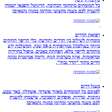
כל המומחים מתחומי הכתיבה, הדיגיטל והפנאי ישמחו
להעניק לכם מענה מקצועי ומהימן במגוון נושאים!
רפואת תדרים
מומחית לשילוב בין תדרים ותודעה- כלי הריפוי החזקים
ביותר בעולם!!! נטורופתית כ-18 שנה, המשלבת ידע
מתקדם לריפוי מלא, הפחתת כאבים, טיפול בחרדות
וטראומות, איזון מערכות הגוף, זרימה אנרגטית נכונה
וחיים מתוך ”תדר גבוה”.
מעגל דרום
לפניכם כל המומחים מאזור אשדוד, אשקלון, באר שבע,
נתיבות, שדרות, אופקים והסביבה, שישמחו להעניק
לכם מענה מקצועי ומהימן במגוון נושאים!