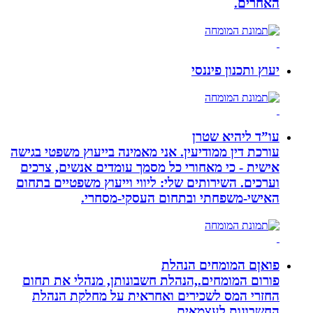
האחרים.
יעוץ ותכנון פיננסי
עו”ד ליהיא שטרן
עורכת דין ממודיעין. אני מאמינה בייעוץ משפטי בגישה
אישית - כי מאחורי כל מסמך עומדים אנשים, צרכים
וערכים. השירותים שלי: ליווי וייעוץ משפטיים בתחום
האישי-משפחתי ובתחום העסקי-מסחרי.
פואןם המומחים הנהלת
פורום המומחים.,הנהלת חשבונותן, מנהלי את תחום
החזרי המס לשכירים ואחראית על מחלקת הנהלת
החשבונות לעצמאים.