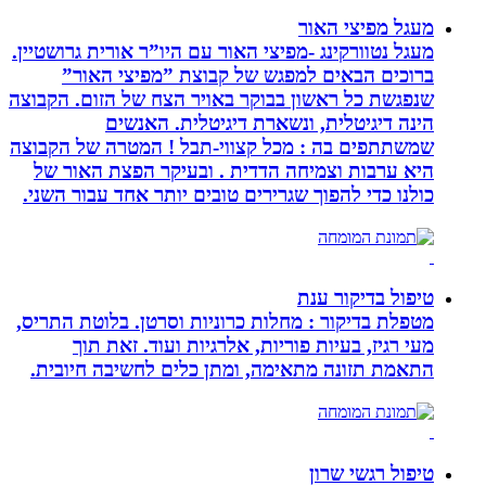
מעגל מפיצי האור
מעגל נטוורקינג -מפיצי האור עם היו”ר אורית גרושטיין.
ברוכים הבאים למפגש של קבוצת ”מפיצי האור”
שנפגשת כל ראשון בבוקר באויר הצח של הזום. הקבוצה
הינה דיגיטלית, ונשארת דיגיטלית. האנשים
שמשתתפים בה : מכל קצווי-תבל ! המטרה של הקבוצה
היא ערבות וצמיחה הדדית . ובעיקר הפצת האור של
כולנו כדי להפוך שגרירים טובים יותר אחד עבור השני.
טיפול בדיקור ענת
מטפלת בדיקור : מחלות כרוניות וסרטן. בלוטת התריס,
מעי רגיז, בעיות פוריות, אלרגיות ועוד. זאת תוך
התאמת תזונה מתאימה, ומתן כלים לחשיבה חיובית.
טיפול רגשי שרון