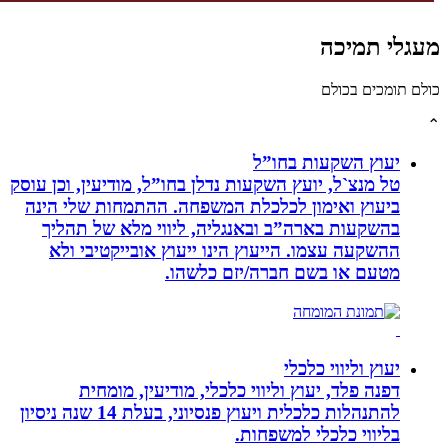
לי תמיכה
תומכים בכולם
יעוץ השקעות בחו”ל
טל מנצ`ל, יועץ השקעות נדלן בחו”ל, מודיעין, וכן עוסק
ביעוץ ואימון לכלכלת המשפחה. ההתמחות שלי הינה
בהשקעות בארה”ב ובאנגליה, ליווי מלא של תהליך
ההשקעה עצמו. הייעוץ הינו ייעוץ אובייקטיבי ולא
מטעם או בשם חברה/יזם כלשהו.
יעוץ וליווי כלכלי
דפנה פלד, יעוץ וליווי כלכלי, מודיעין, מומחית
להתנהלות כלכלית ויעוץ פנסיוני, בעלת 14 שנה ניסיון
בליווי כלכלי למשפחות.