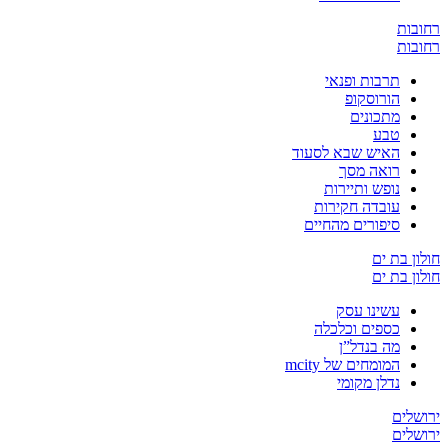
ת
ת
תרבות ופנאי
הורוסקופ
מתכונים
טבע
האיש שבא לסעוד
רואה מסך
נופש ותיירות
עובדה חקירות
סיפורים מהחיים
בת ים
בת ים
עשינו עסק
כספים וכלכלה
מה בנדל”ן
המומחים של mcity
נדלן מקומי
ים
ים