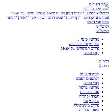
”צ
רמת גן
רחובות
חולון בת ים
ירושלים
פתח תקוה
ערי השרון
 ונדלן
חיפה והקריות
תל אביב
דרום השרון
אשדוד/אשקלון
באר
ערי הצפון
”צ
”צ
מודיעין סיטי- f
נדלן מקומי בפייסבוק
פורום המומחים של Mcity
קובי עצבני
ן
ן
פייסבוק סיטי
ראשונים רעבים
קובי עצבני
מודיעין ברשת
נוער וצעירים
חברה וקהילה
נדלן מקומי
פורום מוניציפאלי
זמזום הדבורה