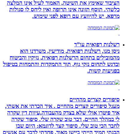
הציבור שאימץ את השיטה, האמור לעיל אינו המלצה
כלשהי. תוסף תזונה אינו תרופה ואין ליחס לו סגולות
מרפא, יש להיוועץ עם רופא לפני שימוש.
רשלנות רפואית עו”ד
ניסן מנו, רשלנות רפואית, מודיעין, משרדנו הוא
מהמובילים בתחום הרשלנות רפואית, נזיקין והביטוח
ובדגש לתחום נזקי גוף, תוך התמקדות והתמחות בטיפול
בפגיעות קשות.
סיפורים קצרים מהחיים
מעגל סיפורים קצרים מהחיים . איך הכרתי את אשתי,
איך פיטרו אולי שלא בצדק מהעבודה,עיוות דין שקרה
לי במהלך החיים, דבר טוב שקרה שלי. סיפור שקרה
לחבר הכי טוב שלי. סיפור קצר לדוגמא: היום שבו
הבנתי תמיד הייתי ביישן מאוד. פחדתי לדבר עם אנשים