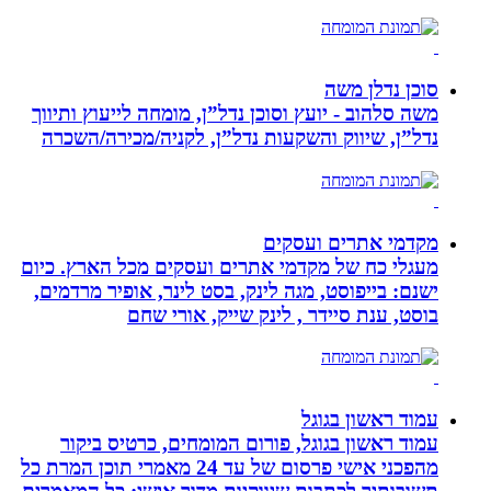
סוכן נדלן משה
משה סלהוב - יועץ וסוכן נדל”ן, מומחה לייעוץ ותיווך
נדל”ן, שיווק והשקעות נדל”ן, לקניה/מכירה/השכרה
מקדמי אתרים ועסקים
מעגלי כח של מקדמי אתרים ועסקים מכל הארץ. כיום
ישנם: בייפוסט, מגה לינק, בסט לינר, אופיר מרדמים,
בוסט, ענת סיידר , לינק שייק, אורי שחם
עמוד ראשון בגוגל
עמוד ראשון בגוגל, פורום המומחים, כרטיס ביקור
מהפכני אישי פרסום של עד 24 מאמרי תוכן המרת כל