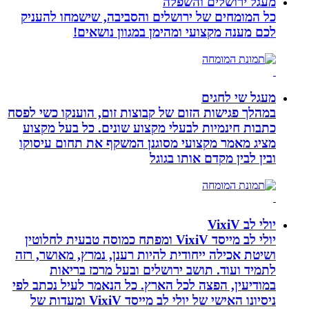
מעגל ירושלים והשפלה
כל המומחים של ירושלים והסביבה, שישמחו להעניק
לכם מענה מקצועי ומהימן במגוון נושאים!
מעגל שי לחגים
במהלך פגישות הזום של קבוצות זום, הוענקו כשי לפסח
כתבות חינמיות לבעלי מקצוע שונים. כל בעל מקצוע
מציג מאמר מקצועי מסוגנן המשקף את תחום עיסוקו
ובין לבין מקדם אותו בגוגל
יולי לב VixiV
יולי לב מייסד VixiV ומפתח כמוסה טבעית לחלוטין
ושיטת אכילה ייחודית להיות רענן, נמרץ, מאושר, רזה
לתמיד ועוד. תושב ירושלים ובעל מרכז בריאות
במודיעין, הפצה לכל הארץ. כל הנאמר לעיל נכתב לפי
ניסיונו האישי של יולי לב מייסד VixiV ומעדות של