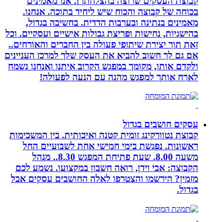
קבוצת העסקים שרוצה בהצלחתך!. אנו מאמינים
בכוחה של קבוצה והכוח שיש ליחיד בתוכה. אנחנו.
מאמינים בנתינה ובערבות הדדית. בחשיבה בגדול,
בהישגיות, נחישות ופריצת גבולות אישיים ועסקיים. וכל
זאת תוך יצירת שיתופי פעולה בין החברים והאורחים..
אם גם לך חשוב להביא את העסק שלך למרכז העניינים
ולקדם אותו, מקומך במפגש הקרוב איתנו ואנחנו נשמח
לארח אותך למפגש מהנה עם הנעה לפעולה!
עסקים חושבים בגדול
קבוצת נטוורקינג זומית קטנה ואיכותית. בין המשכימות
ראשונות. נפגשת בימי חמישי אחת לשבועיים החל
משעה 8.00. שעת פתיחת המפגש 8.30.. מנהל
הקבוצה: אבי וידן, רואה חשבון במקצועו. נשמע לכם
מזמין? הירשמו והצטרפו לאלה החושבים עסקים אבל
בגדול.