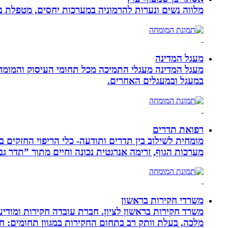
מלווה נשים ונערות להרמוניה במערכות יחסים, מטפלת ברו
מעגל המדינה
מעגל המדינה מעגלי התמיכה מכל תחומי העיסוק והמומח
במעגל ובמעגלים האחרים.
רפואת תדרים
מערכות הגוף, זרימה אנרגטית נכונה וחיים מתוך ”תדר גב
משרדי חקירות בראשון
משרד חקירות בראשון לציון. חברת עובדה חקירות ומודיע
מלכה, בעלת וותק רב בתחום החקירות במגוון תחומים: חק