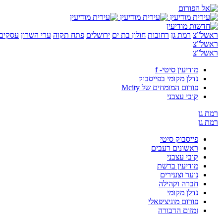
ראשל”צ
רמת גן
רחובות
חולון בת ים
ירושלים
פתח תקוה
ערי השרון
עסקים 
ראשל”צ
ראשל”צ
מודיעין סיטי- f
נדלן מקומי בפייסבוק
פורום המומחים של Mcity
קובי עצבני
רמת גן
רמת גן
פייסבוק סיטי
ראשונים רעבים
קובי עצבני
מודיעין ברשת
נוער וצעירים
חברה וקהילה
נדלן מקומי
פורום מוניציפאלי
זמזום הדבורה