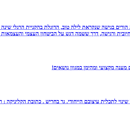
ת הורים בגישה שנקראת לילה טוב, הדוגלת בהקניית הרגלי שינה
יובית ורגישה, דרך ששמה דגש על הביטחון העצמי והעצמאות ש
מענה מקצועי ומהימן במגוון נושאים!
צובם הייחודי. גר בחריש . כתובת הקליניקה : רחוב כלנית 30 חריש . מנחה ומטפל בז