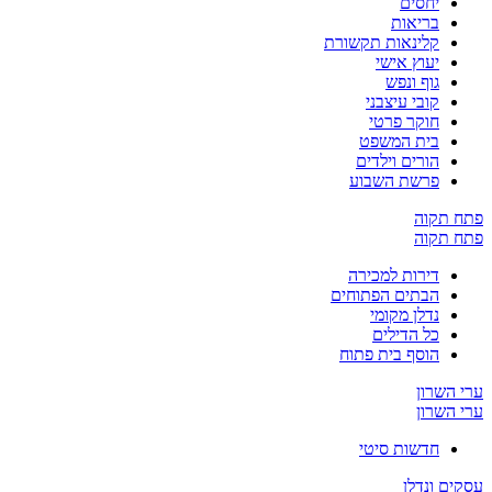
יחסים
בריאות
קלינאות תקשורת
יעוץ אישי
גוף ונפש
קובי עיצבני
חוקר פרטי
בית המשפט
הורים וילדים
פרשת השבוע
פתח תקוה
פתח תקוה
דירות למכירה
הבתים הפתוחים
נדלן מקומי
כל הדילים
הוסף בית פתוח
ערי השרון
ערי השרון
חדשות סיטי
עסקים ונדלן