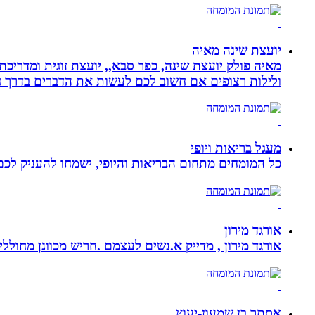
יועצת שינה מאיה
מאיה פולק יועצת שינה, כפר סבא,, יועצת זוגית ומדריכ
ולילות רצופים אם חשוב לכם לעשות את הדברים בדרך ח
מעגל בריאות ויופי
כל המומחים מתחום הבריאות והיופי, ישמחו להעניק לכם 
אורגד מירון
אורגד מירון , מדייק א.נשים לעצמם .חריש מכוונן מחוללי שינוי לתכלית עי
אסתר בן שמעון-יעוץ