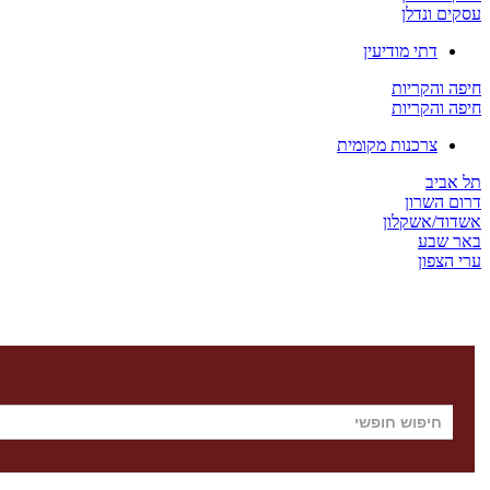
עסקים ונדלן
דתי מודיעין
חיפה והקריות
חיפה והקריות
צרכנות מקומית
תל אביב
דרום השרון
אשדוד/אשקלון
באר שבע
ערי הצפון