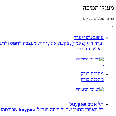
מעגלי תמיכה
כולם תומכים בכולם
⌃
עיצוב גרפי יערה
יערה רוזי (צינמון), בקעת אונו, יהוד, מעצבת לדפוס ולד
הארץ והעולם.
מתכנת בודק
מתכנת בודק
תל אביב buypost
כל מאמרי התוכן שך גל חזיזה מנכ”ל buypost שפורסמו באתר תל אביב ברשת mcity