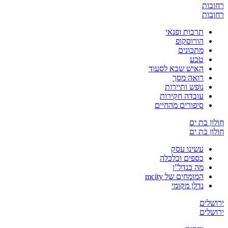
רחובות
רחובות
תרבות ופנאי
הורוסקופ
מתכונים
טבע
האיש שבא לסעוד
רואה מסך
נופש ותיירות
עובדה חקירות
סיפורים מהחיים
חולון בת ים
חולון בת ים
עשינו עסק
כספים וכלכלה
מה בנדל”ן
המומחים של mcity
נדלן מקומי
ירושלים
ירושלים