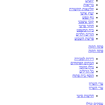
יחסים
בריאות
קלינאות תקשורת
יעוץ אישי
גוף ונפש
קובי עיצבני
חוקר פרטי
בית המשפט
הורים וילדים
פרשת השבוע
פתח תקוה
פתח תקוה
דירות למכירה
הבתים הפתוחים
נדלן מקומי
כל הדילים
הוסף בית פתוח
ערי השרון
ערי השרון
חדשות סיטי
עסקים ונדלן