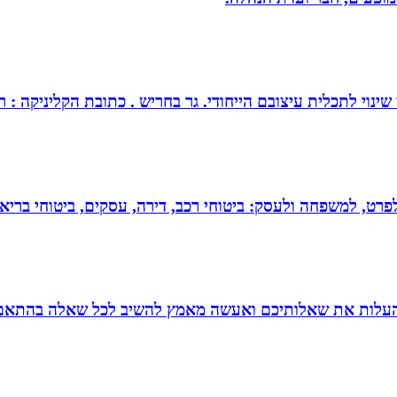
צובם הייחודי. גר בחריש . כתובת הקליניקה : רחוב כלנית 30 חריש . מנחה ומטפל בז
 לפרט, למשפחה ולעסק: ביטוחי רכב, דירה, עסקים, ביטוחי בריאות
להעלות את שאלותיכם ואעשה מאמץ להשיב לכל שאלה בהתאם ל