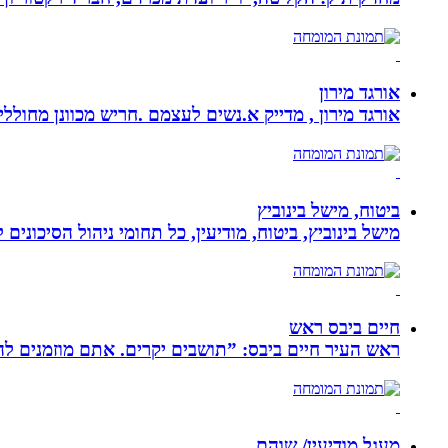
אורגד מירון
אורגד מירון , מדייק א.נשים לעצמם .חריש מכוונן מחוללי שינוי לתכלית עי
ביטוח, מישל בינוביץ
מישל בינוביץ, ביטוח, מודיעין, כל תחומי ניהול הסיכונים
חיים ביבס ראש
ראש העיר חיים ביבס: ”תושבים יקרים. אתם מוזמנים 
מעגל מודיעין/ שוהם