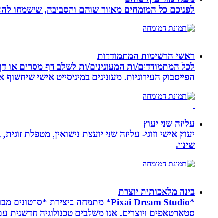
לפניכם כל המומחים מאזור שוהם והסביבה, שישמחו להענ
ראשי הרשימות המתמודדות
לכל המתמודדים/ות המעונינים/ות לשלב דף מסרים או דף 
הפייסבוק העירוניות. מעונינים במיניסייט אישי שיחשוף את כל הקמפיין שלכם ב 14 קיש
עליזה שני יעוץ
יעוץ אישי וזוגי- עליזה שני יועצת נישואין, מטפלת זוגי
שינוי.
בינה מלאכותית יוצרת
*Pixai Dream Studio* מתמחה ביציר
סטארטאפים ויוצרים. אנו משלבים טכנולוגיה חדשנית עם יצ