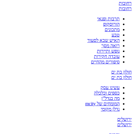
רחובות
רחובות
תרבות ופנאי
הורוסקופ
מתכונים
טבע
האיש שבא לסעוד
רואה מסך
נופש ותיירות
עובדה חקירות
סיפורים מהחיים
חולון בת ים
חולון בת ים
עשינו עסק
כספים וכלכלה
מה בנדל”ן
המומחים של mcity
נדלן מקומי
ירושלים
ירושלים