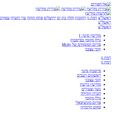
ראשל”צ
רמת גן
רחובות
חולון בת ים
ירושלים
פתח תקוה
ערי השרון
עסקים 
ראשל”צ
ראשל”צ
מודיעין סיטי- f
נדלן מקומי בפייסבוק
פורום המומחים של Mcity
קובי עצבני
רמת גן
רמת גן
פייסבוק סיטי
ראשונים רעבים
קובי עצבני
מודיעין ברשת
נוער וצעירים
חברה וקהילה
נדלן מקומי
פורום מוניציפאלי
זמזום הדבורה