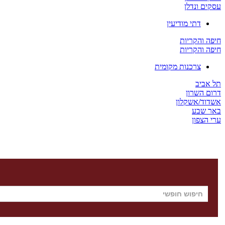
עסקים ונדלן
דתי מודיעין
חיפה והקריות
חיפה והקריות
צרכנות מקומית
תל אביב
דרום השרון
אשדוד/אשקלון
באר שבע
ערי הצפון