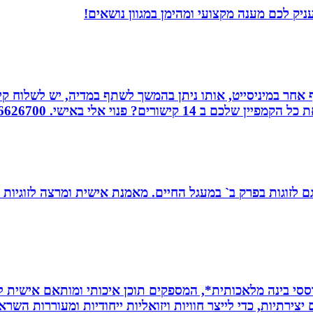
יק לכם מענה מקצועי ומהימן במגוון נושאים!
אחר במיניסייט, אותו ניתן בהמשך לשתף במדיה, יש לשלוח קיש
ורים? פנוי אלי באישי. 0526626700
ת, גם לזוגות בפרק ב` במעגל החיים. מאמנת אישית ומרצה לזוגי
ת *סרטונים מבוססי בינה מלאכותית*, המספקים תוכן איכותי ומותאם אי
ירתיות, כדי לייצר חוויות ויזואליות ייחודיות ומעוררות השרא