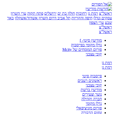
”צ
רמת גן
רחובות
חולון בת ים
ירושלים
פתח תקוה
ערי השרון
 ונדלן
חיפה והקריות
תל אביב
דרום השרון
אשדוד/אשקלון
באר
ערי הצפון
”צ
”צ
מודיעין סיטי- f
נדלן מקומי בפייסבוק
פורום המומחים של Mcity
קובי עצבני
ן
ן
פייסבוק סיטי
ראשונים רעבים
קובי עצבני
מודיעין ברשת
נוער וצעירים
חברה וקהילה
נדלן מקומי
פורום מוניציפאלי
זמזום הדבורה