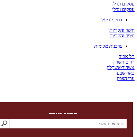
 ונדלן
 ונדלן
דתי מודיעין
והקריות
והקריות
צרכנות מקומית
יב
השרון
/אשקלון
שבע
צפון
חיפוש באתר