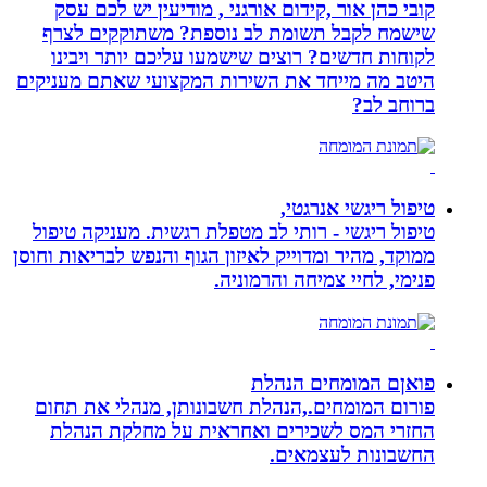
קובי כהן אור ,קידום אורגני , מודיעין יש לכם עסק
שישמח לקבל תשומת לב נוספת? משתוקקים לצרף
לקוחות חדשים? רוצים שישמעו עליכם יותר ויבינו
היטב מה מייחד את השירות המקצועי שאתם מעניקים
ברוחב לב?
טיפול ריגשי אנרגטי,
טיפול ריגשי - רותי לב מטפלת רגשית. מעניקה טיפול
ממוקד, מהיר ומדוייק לאיזון הגוף והנפש לבריאות וחוסן
פנימי, לחיי צמיחה והרמוניה.
פואןם המומחים הנהלת
פורום המומחים.,הנהלת חשבונותן, מנהלי את תחום
החזרי המס לשכירים ואחראית על מחלקת הנהלת
החשבונות לעצמאים.