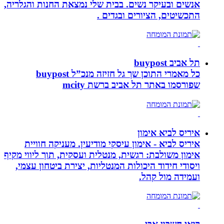
אנשים ובעיקר נשים. בבית שלי נמצאת החנות והגלריה,
התכשיטים, הציורים ובגדים .
תל אביב buypost
כל מאמרי התוכן שך גל חזיזה מנכ”ל buypost
שפורסמו באתר תל אביב ברשת mcity
איריס לביא אימון
איריס לביא - אימון עיסקי מודיעין. מעניקה חוויית
אימון משולבת: רגשית, מנטלית ועסקית, תוך ליווי מקיף
ויסודי חידוד היכולות המנטליות, יצירת ביטחון עצמי,
ועמידה מול קהל.