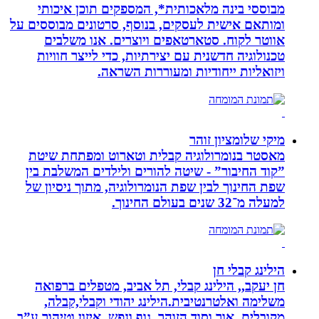
מבוססי בינה מלאכותית*, המספקים תוכן איכותי
ומותאם אישית לעסקים, בנוסף, סרטונים מבוססים על
אווטר לקוח. סטארטאפים ויוצרים. אנו משלבים
טכנולוגיה חדשנית עם יצירתיות, כדי לייצר חוויות
ויזואליות ייחודיות ומעוררות השראה.
מיקי שלומציון זוהר
מאסטר בנומרולוגיה קבלית וטארוט ומפתחת שיטת
”קוד החיבור” - שיטה להורים ולילדים המשלבת בין
שפת החינוך לבין שפת הנומרולוגיה, מתוך ניסיון של
למעלה מ־32 שנים בעולם החינוך.
הילינג קבלי חן
חן יעקב,, הילינג קבלי, תל אביב, מטפלים ברפואה
משלימה ואלטרנטיבית.הילינג יהודי וקבלי,קבלה,
מקובלים, אור וסוד הזוהר, גוף ונפש, איזון וטיהור ע”ב