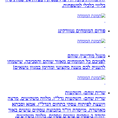
בליווי כלכלי למשפחות.
פורום המומחים נטוורקינג
מעגל מודיעין/ שוהם
לפניכם כל המומחים מאזור שוהם והסביבה, שישמחו
להעניק לכם מענה מקצועי ומהימן במגוון נושאים!
שרית שחם- השקעות
שרית שחם- השקעות נדל”ן. מלווה משקיעים, מרצה
ויועצת לפיתוח עסקי בתחום הנדל”ן. אמא וסבתא
מאושרת. ‏מייסדת ויו”ר בקבוצת עסקים עושים באור
יהודה‏ ב-‏עסקים עושים עסקים‏. ‏מלווה משקיעים,