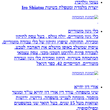
נעומי גולדברג
יוצרת מלמדת ומטפלת בשיטת Iro Shiatsu
כלי גינון מוטוריים
כלי גינון מוטוריים, יולה טולס , בעל עסק לתיקון
ומכירה, תחזוקה, שיפוץ ותיקון של כלי עבודה מוטוריים.
עיסוק שמשלב באופן מושלם את האהבה לטבע,
לעבודה פיזית ולהיבט הטכני-מכני. עסק עצמאי
המתמחה בשירות, תיקון ומכירת כלי גינון ועבודה
מוטוריים. המייסדים 42, כפר דניאל
אורי דון יחייא
שיני משפחה- עורך דין אורי דון יחייא עו”ד ומגשר
מוסמך, מומחה לענייני משפחה, גירושין, ירושות
וצוואות מעל 15 שנים. בעל תואר שני במשפטים
ובפילוסופיה.