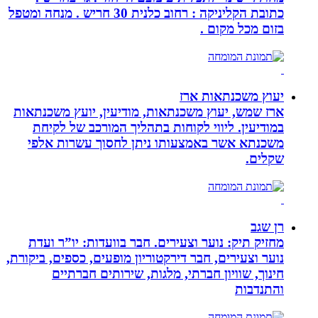
כתובת הקליניקה : רחוב כלנית 30 חריש . מנחה ומטפל
בזום מכל מקום .
יעוץ משכנתאות ארז
ארז שמש, יעוץ משכנתאות, מודיעין, יועץ משכנתאות
במודיעין. ליווי לקוחות בתהליך המורכב של לקיחת
משכנתא אשר באמצעותו ניתן לחסוך עשרות אלפי
שקלים.
רן שגב
מחזיק תיק: נוער וצעירים. חבר בוועדות: יו”ר ועדת
נוער וצעירים, חבר דירקטוריון מופעים, כספים, ביקורת,
חינוך, שוויון חברתי, מלגות, שירותים חברתיים
והתנדבות