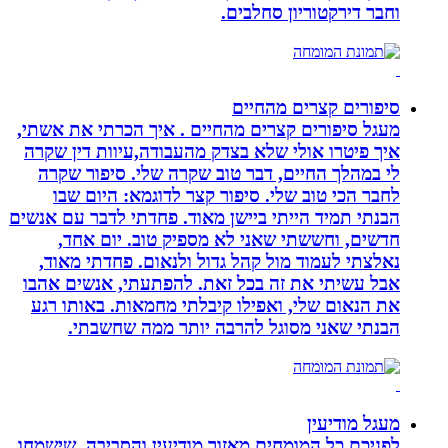
וחבר דירקטוריון סחלבים.
סיפורים קצרים מהחיים
מעגל סיפורים קצרים מהחיים . איך הכרתי את אשתי,
איך פיטרו אולי שלא בצדק מהעבודה,עיוות דין שקרה
לי במהלך החיים, דבר טוב שקרה שלי. סיפור שקרה
לחבר הכי טוב שלי. סיפור קצר לדוגמא: היום שבו
הבנתי תמיד הייתי ביישן מאוד. פחדתי לדבר עם אנשים
חדשים, וחששתי שאני לא מספיק טוב. יום אחד,
נאלצתי לעמוד מול קהל גדול ולנאום. פחדתי מאוד,
אבל עשיתי את זה בכל זאת. להפתעתי, אנשים אהבו
את הנאום שלי, ואפילו קיבלתי מחמאות. באותו רגע
הבנתי שאני מסוגל להרבה יותר ממה שחשבתי.
מעגל מודיעין
לפניכם כל המומחים מאזור מודיעין והסביבה, שישמחו