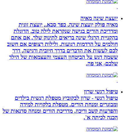
יועצת שינה מאיה
מאיה פולק יועצת שינה, כפר סבא,, יועצת זוגית
ומדריכת הורים בגישה שנקראת לילה טוב, הדוגלת
בהקניית הרגלי שינה בריאים לתינוק שלך. אם אתם
חולמים על הרדמות רגועות, ולילות רצופים אם חשוב
לכם לעשות את הדברים בדרך חיובית ורגישה, דרך
ששמה דגש על הביטחון העצמי והעצמאות של הילד
שלכם- אני פה.
טיפול רגשי שרון
טיפול רגשי - שרון לבקוביץ מטפלת רגשית בילדים
ומבוגרים ומנחת הורים. מטפלת בלקויות למידה
והפרעות קשב וריכוז, מדריכת הורים ומנחה סדנאות של
הכנה לכיתה א`.