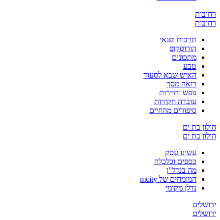
ת
ת
תרבות ופנאי
הורוסקופ
מתכונים
טבע
האיש שבא לסעוד
רואה מסך
נופש ותיירות
עובדה חקירות
סיפורים מהחיים
בת ים
בת ים
עשינו עסק
כספים וכלכלה
מה בנדל”ן
המומחים של mcity
נדלן מקומי
ים
ים