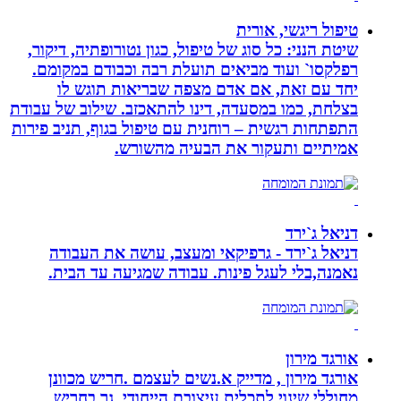
טיפול ריגשי, אורית
שיטת הנני: כל סוג של טיפול, כגון נטורופתיה, דיקור,
רפלקסו` ועוד מביאים תועלת רבה וכבודם במקומם.
יחד עם זאת, אם אדם מצפה שבריאות תוגש לו
בצלחת, כמו במסעדה, דינו להתאכזב. שילוב של עבודת
התפתחות רגשית – רוחנית עם טיפול בגוף, תניב פירות
אמיתיים ותעקור את הבעיה מהשורש.
דניאל ג`ירד
דניאל ג`ירד - גרפיקאי ומעצב, עושה את העבודה
נאמנה,בלי לעגל פינות. עבודה שמגיעה עד הבית.
אורגד מירון
אורגד מירון , מדייק א.נשים לעצמם .חריש מכוונן
מחוללי שינוי לתכלית עיצובם הייחודי. גר בחריש .