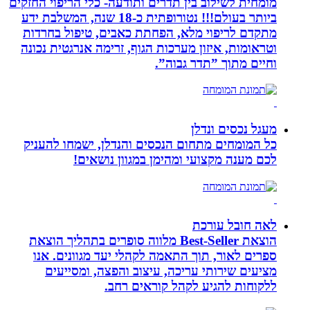
מומחית לשילוב בין תדרים ותודעה- כלי הריפוי החזקים
ביותר בעולם!!! נטורופתית כ-18 שנה, המשלבת ידע
מתקדם לריפוי מלא, הפחתת כאבים, טיפול בחרדות
וטראומות, איזון מערכות הגוף, זרימה אנרגטית נכונה
וחיים מתוך ”תדר גבוה”.
מעגל נכסים ונדלן
כל המומחים מתחום הנכסים והנדלן, ישמחו להעניק
לכם מענה מקצועי ומהימן במגוון נושאים!
לאה חובל עורכת
הוצאת Best-Seller מלווה סופרים בתהליך הוצאת
ספרים לאור, תוך התאמה לקהלי יעד מגוונים. אנו
מציעים שירותי עריכה, עיצוב והפצה, ומסייעים
ללקוחות להגיע לקהל קוראים רחב.