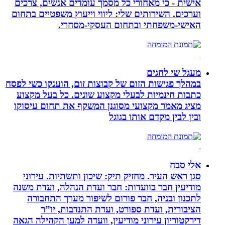
אישית - כי מאחורי כל מסמך עומדים אנשים, צרכים
וערכים. השירותים שלי: ליווי וייעוץ משפטיים בתחום
האישי-משפחתי ובתחום העסקי-מסחרי.
מעגל שי לחגים
במהלך פגישות הזום של קבוצות זום, הוענקו כשי לפסח
כתבות חינמיות לבעלי מקצוע שונים. כל בעל מקצוע
מציג מאמר מקצועי מסוגנן המשקף את תחום עיסוקו
ובין לבין מקדם אותו בגוגל
אלי סבח
סגן ראש העיר. מחזיק תיק: שיכון ותשתיות. עירוני
מודיעין חבר בוועדות: חבר ועדת הנהלה, ועדת משנה
לתכנון ובניה, חבר פורום לשיפור מערך התחבורה
הציבורית, ועדת ספורט, ועדת התנדבות, יו”ר
דירקטוריון עירוני מודיעין, וועדה למען הקהילה הגאה