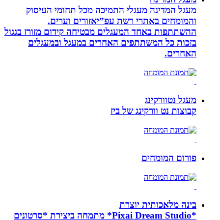
מעגל המדינה מעגלי התמיכה מכל תחומי העיסוק
והמומחים באתרי רשת עפ”יאזורים וערים.
ההשתתפות באחד המעגלים מבטיחה קידום מזורז בגגול
בזכות כל המשתתפים האחרים במעגל ובמעגלים
האחרים.
מעגל נטוורקינג
קבוצות נט וורקינג של ביז
פורום המומחים
בינה מלאכותית יוצרת
*Pixai Dream Studio* מתמחה ביצירת *סרטונים