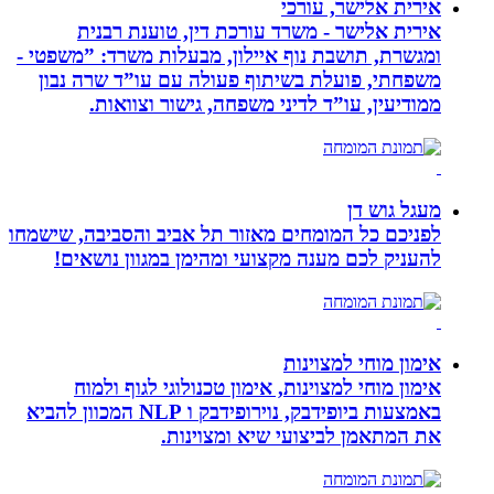
אירית אלישר, עורכי
אירית אלישר - משרד עורכת דין, טוענת רבנית
ומגשרת, תושבת נוף איילון, מבעלות משרד: ”משפטי -
משפחתי, פועלת בשיתוף פעולה עם עו”ד שרה נבון
ממודיעין, עו”ד לדיני משפחה, גישור וצוואות.
מעגל גוש דן
לפניכם כל המומחים מאזור תל אביב והסביבה, שישמחו
להעניק לכם מענה מקצועי ומהימן במגוון נושאים!
אימון מוחי למצוינות
אימון מוחי למצוינות, אימון טכנולוגי לגוף ולמוח
באמצעות ביופידבק, נוירופידבק ו NLP המכוון להביא
את המתאמן לביצועי שיא ומצוינות.