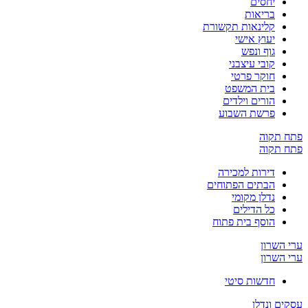
יחסים
בריאות
קלינאות תקשורת
יעוץ אישי
גוף ונפש
קובי עיצבני
חוקר פרטי
בית המשפט
הורים וילדים
פרשת השבוע
פתח תקוה
פתח תקוה
דירות למכירה
הבתים הפתוחים
נדלן מקומי
כל הדילים
הוסף בית פתוח
ערי השרון
ערי השרון
חדשות סיטי
עסקים ונדלן