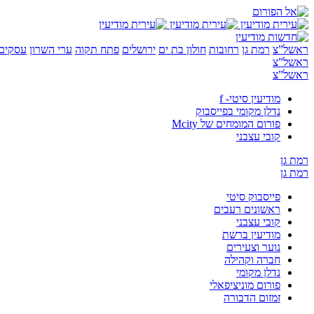
ראשל”צ
רמת גן
רחובות
חולון בת ים
ירושלים
פתח תקוה
ערי השרון
עסקים 
ראשל”צ
ראשל”צ
מודיעין סיטי- f
נדלן מקומי בפייסבוק
פורום המומחים של Mcity
קובי עצבני
רמת גן
רמת גן
פייסבוק סיטי
ראשונים רעבים
קובי עצבני
מודיעין ברשת
נוער וצעירים
חברה וקהילה
נדלן מקומי
פורום מוניציפאלי
זמזום הדבורה