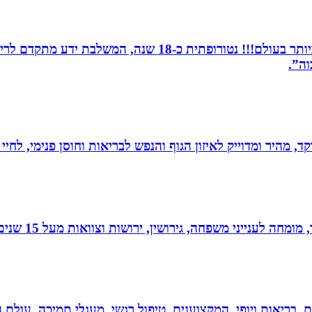
מומחית לשילוב בין תדרים ותודעה- כלי הריפוי החזקים ביותר 
וה”.
, מהיר ומדוייק לאיזון הגוף והנפש לבריאות וחוסן פנימי, לחיי
 גירושין, ירושות וצוואות מעל 15 שנים. בעל תואר שני במשפטים ובפילוסופיה.
ים, בריאות ויופי, המקצוענים, טיפול רגשי, מעגלי תמיכה, עולם ה