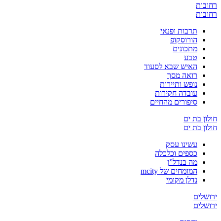
רחובות
רחובות
תרבות ופנאי
הורוסקופ
מתכונים
טבע
האיש שבא לסעוד
רואה מסך
נופש ותיירות
עובדה חקירות
סיפורים מהחיים
חולון בת ים
חולון בת ים
עשינו עסק
כספים וכלכלה
מה בנדל”ן
המומחים של mcity
נדלן מקומי
ירושלים
ירושלים