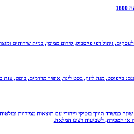
18
לעסקים, ניהול דפי פייסבוק, קידום ממומן, בניית שירותים ומוצרים
 בייפוסט, מגה לינק, בסט לינר, אופיר מרדמים, בוסט, ענת סיי
שונה כמשרד תיווך בוטיקי וייחודי עם תוצאות ממזריות ובולטו
ה או המכירה, לשביעות רצונו המלאה.