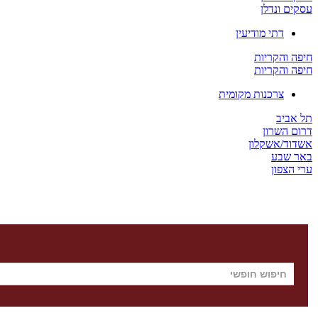
עסקים ונדלן
דתי מודיעין
חיפה והקריות
חיפה והקריות
צרכנות מקומית
תל אביב
דרום השרון
אשדוד/אשקלון
באר שבע
ערי הצפון