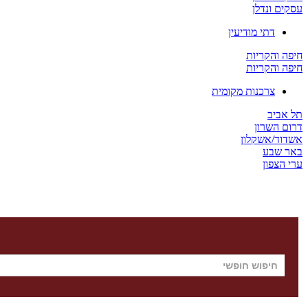
עסקים ונדלן
דתי מודיעין
חיפה והקריות
חיפה והקריות
צרכנות מקומית
תל אביב
דרום השרון
אשדוד/אשקלון
באר שבע
ערי הצפון