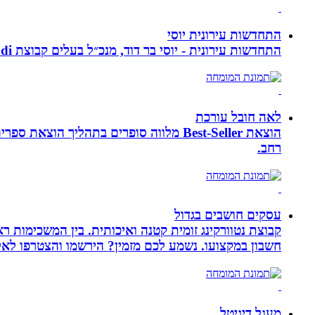
התחדשות עירונית יוסי
התחדשות עירונית - יוסי בר דוד, מנכ״ל בעלים קבוצת ybdi התחדשות עירונית ויזום למגורים. חברתנו מתמחה בפרויקטי פינוי - בינוי.
לאה חובל עורכת
הוצאת Best-Seller מלווה סופרים בתהליך
רחב.
עסקים חושבים בגדול
חשבון במקצועו. נשמע לכם מזמין? הירשמו והצטרפו לא
מעגל דיגיטל