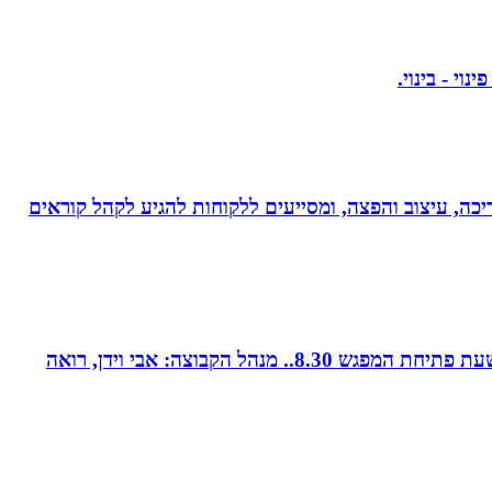
ותי עריכה, עיצוב והפצה, ומסייעים ללקוחות להגיע לקהל קוראים
קבוצת נטוורקינג זומית קטנה ואיכותית. בין המשכימות ראשונות. נפגשת בימי חמישי אחת לשבועיים החל משעה 8.00. שעת פתיחת המפגש 8.30.. מנהל הקבוצה: אבי וידן, רואה