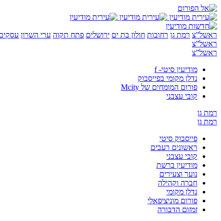
ראשל”צ
רמת גן
רחובות
חולון בת ים
ירושלים
פתח תקוה
ערי השרון
עסקים 
ראשל”צ
ראשל”צ
מודיעין סיטי- f
נדלן מקומי בפייסבוק
פורום המומחים של Mcity
קובי עצבני
רמת גן
רמת גן
פייסבוק סיטי
ראשונים רעבים
קובי עצבני
מודיעין ברשת
נוער וצעירים
חברה וקהילה
נדלן מקומי
פורום מוניציפאלי
זמזום הדבורה