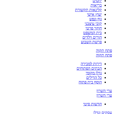
יחסים
בריאות
קלינאות תקשורת
יעוץ אישי
גוף ונפש
קובי עיצבני
חוקר פרטי
בית המשפט
הורים וילדים
פרשת השבוע
פתח תקוה
פתח תקוה
דירות למכירה
הבתים הפתוחים
נדלן מקומי
כל הדילים
הוסף בית פתוח
ערי השרון
ערי השרון
חדשות סיטי
עסקים ונדלן