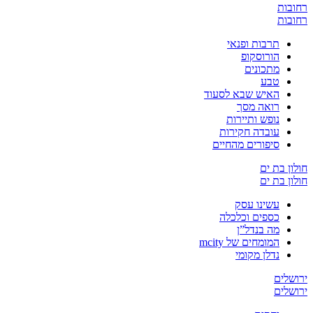
רחובות
רחובות
תרבות ופנאי
הורוסקופ
מתכונים
טבע
האיש שבא לסעוד
רואה מסך
נופש ותיירות
עובדה חקירות
סיפורים מהחיים
חולון בת ים
חולון בת ים
עשינו עסק
כספים וכלכלה
מה בנדל”ן
המומחים של mcity
נדלן מקומי
ירושלים
ירושלים