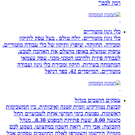
רבה לכם”
כלי גינון מוטוריים
כלי גינון מוטוריים, יולה טולס , בעל עסק לתיקון
ומכירה, תחזוקה, שיפוץ ותיקון של כלי עבודה מוטוריים.
עיסוק שמשלב באופן מושלם את האהבה לטבע,
לעבודה פיזית ולהיבט הטכני-מכני. עסק עצמאי
המתמחה בשירות, תיקון ומכירת כלי גינון ועבודה
מוטוריים. המייסדים 42, כפר דניאל
עסקים חושבים בגדול
קבוצת נטוורקינג זומית קטנה ואיכותית. בין המשכימות
ראשונות. נפגשת בימי חמישי אחת לשבועיים החל
משעה 8.00. שעת פתיחת המפגש 8.30.. מנהל
הקבוצה: אבי וידן, רואה חשבון במקצועו. נשמע לכם
מזמין? הירשמו והצטרפו לאלה החושבים עסקים אבל