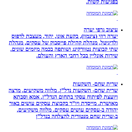
בפגיעות קשות.
עיצוב גרפי יערה
יערה רוזי (צינמון), בקעת אונו, יהוד, מעצבת לדפוס
ולדיגיטל, מנהלת קהילת פייסבוק של עסקים, מנהלת
שתי קבוצות נטוורקינג ושותפה בכמה מיזמים שונים.
שירות אונליין בכל רחבי הארץ והעולם.
שרית שחם- השקעות
שרית שחם- השקעות נדל”ן. מלווה משקיעים, מרצה
ויועצת לפיתוח עסקי בתחום הנדל”ן. אמא וסבתא
מאושרת. ‏מייסדת ויו”ר בקבוצת עסקים עושים באור
יהודה‏ ב-‏עסקים עושים עסקים‏. ‏מלווה משקיעים,
ב-‏שרית שחם מנטורית להצלחה בנדל”ן‏