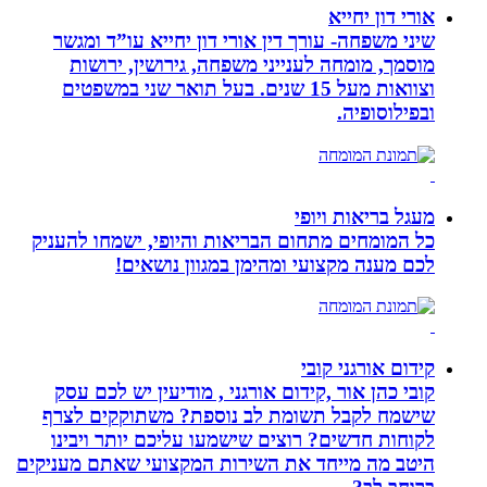
אורי דון יחייא
שיני משפחה- עורך דין אורי דון יחייא עו”ד ומגשר
מוסמך, מומחה לענייני משפחה, גירושין, ירושות
וצוואות מעל 15 שנים. בעל תואר שני במשפטים
ובפילוסופיה.
מעגל בריאות ויופי
כל המומחים מתחום הבריאות והיופי, ישמחו להעניק
לכם מענה מקצועי ומהימן במגוון נושאים!
קידום אורגני קובי
קובי כהן אור ,קידום אורגני , מודיעין יש לכם עסק
שישמח לקבל תשומת לב נוספת? משתוקקים לצרף
לקוחות חדשים? רוצים שישמעו עליכם יותר ויבינו
היטב מה מייחד את השירות המקצועי שאתם מעניקים