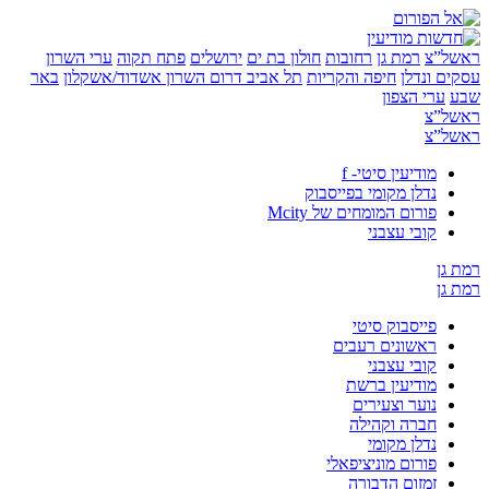
”צ
רמת גן
רחובות
חולון בת ים
ירושלים
פתח תקוה
ערי השרון
 ונדלן
חיפה והקריות
תל אביב
דרום השרון
אשדוד/אשקלון
באר
ערי הצפון
”צ
”צ
מודיעין סיטי- f
נדלן מקומי בפייסבוק
פורום המומחים של Mcity
קובי עצבני
ן
ן
פייסבוק סיטי
ראשונים רעבים
קובי עצבני
מודיעין ברשת
נוער וצעירים
חברה וקהילה
נדלן מקומי
פורום מוניציפאלי
זמזום הדבורה