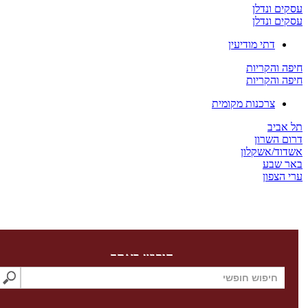
 ונדלן
 ונדלן
דתי מודיעין
והקריות
והקריות
צרכנות מקומית
יב
השרון
/אשקלון
שבע
צפון
חיפוש באתר