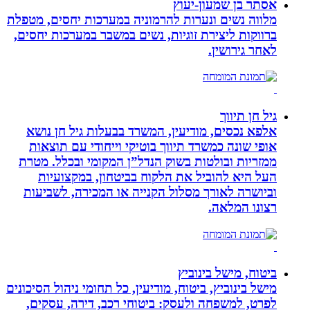
אסתר בן שמעון-יעוץ
מלווה נשים ונערות להרמוניה במערכות יחסים, מטפלת
ברווקות ליצירת זוגיות, נשים במשבר במערכות יחסים,
לאחר גירושין.
גיל חן תיווך
אלפא נכסים, מודיעין, המשרד בבעלות גיל חן נושא
אופי שונה כמשרד תיווך בוטיקי וייחודי עם תוצאות
ממזריות ובולטות בשוק הנדל”ן המקומי ובכלל. מטרת
העל היא להוביל את הלקוח בביטחון, במקצועיות
וביושרה לאורך מסלול הקנייה או המכירה, לשביעות
רצונו המלאה.
ביטוח, מישל בינוביץ
מישל בינוביץ, ביטוח, מודיעין, כל תחומי ניהול הסיכונים
לפרט, למשפחה ולעסק: ביטוחי רכב, דירה, עסקים,