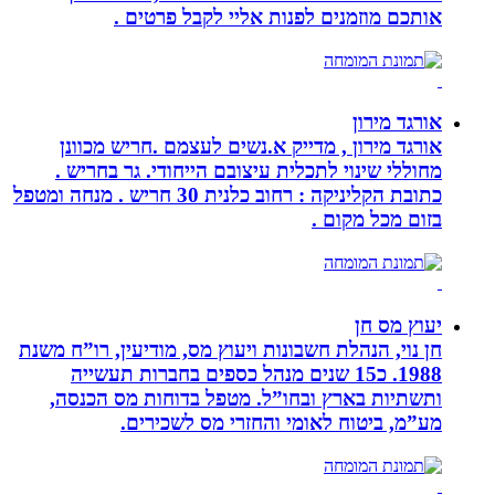
אותכם מוזמנים לפנות אליי לקבל פרטים .
אורגד מירון
אורגד מירון , מדייק א.נשים לעצמם .חריש מכוונן
מחוללי שינוי לתכלית עיצובם הייחודי. גר בחריש .
כתובת הקליניקה : רחוב כלנית 30 חריש . מנחה ומטפל
בזום מכל מקום .
יעוץ מס חן
חן נוי, הנהלת חשבונות ויעוץ מס, מודיעין, רו”ח משנת
1988. כ15 שנים מנהל כספים בחברות תעשייה
ותשתיות בארץ ובחו”ל. מטפל בדוחות מס הכנסה,
מע”מ, ביטוח לאומי והחזרי מס לשכירים.