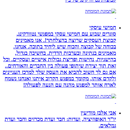
חמישי עיסקי
סוגרים שבוע עם חמישי עסקי במפגשי נטוורקינג,
קבוצת העסקים שרוצה בהצלחתך!. אנו מאמינים
בכוחה של קבוצה והכוח שיש ליחיד בתוכה. אנחנו.
מאמינים בנתינה ובערבות הדדית. בחשיבה בגדול,
בהישגיות, נחישות ופריצת גבולות אישיים ועסקיים. וכל
זאת תוך יצירת שיתופי פעולה בין החברים והאורחים..
אם גם לך חשוב להביא את העסק שלך למרכז העניינים
ולקדם אותו, מקומך במפגש הקרוב איתנו ואנחנו נשמח
לארח אותך למפגש מהנה עם הנעה לפעולה!
אבי אלבז מודיעין
יו”ר האופוזיציה, ועדות: חבר ועדת מכרזים וחבר ועדת
גמלאים.