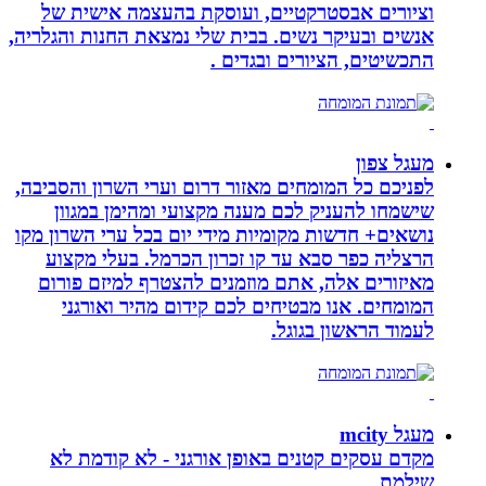
וציורים אבסטרקטיים, ועוסקת בהעצמה אישית של
אנשים ובעיקר נשים. בבית שלי נמצאת החנות והגלריה,
התכשיטים, הציורים ובגדים .
מעגל צפון
לפניכם כל המומחים מאזור דרום וערי השרון והסביבה,
שישמחו להעניק לכם מענה מקצועי ומהימן במגוון
נושאים+ חדשות מקומיות מידי יום בכל ערי השרון מקו
הרצליה כפר סבא עד קו זכרון הכרמל. בעלי מקצוע
מאיזורים אלה, אתם מוזמנים להצטרף למיזם פורום
המומחים. אנו מבטיחים לכם קידום מהיר ואורגני
לעמוד הראשון בגוגל.
מעגל mcity
מקדם עסקים קטנים באופן אורגני - לא קודמת לא
שילמת