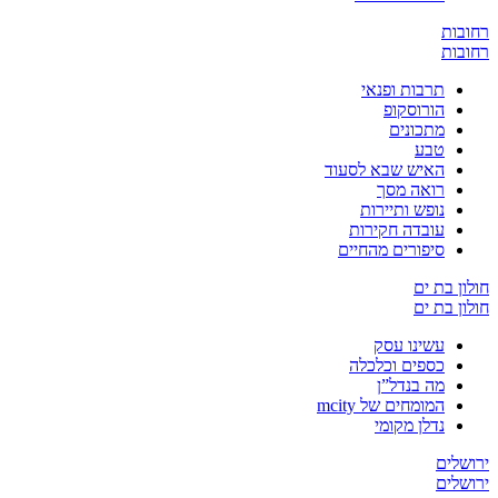
ת
ת
תרבות ופנאי
הורוסקופ
מתכונים
טבע
האיש שבא לסעוד
רואה מסך
נופש ותיירות
עובדה חקירות
סיפורים מהחיים
בת ים
בת ים
עשינו עסק
כספים וכלכלה
מה בנדל”ן
המומחים של mcity
נדלן מקומי
ים
ים