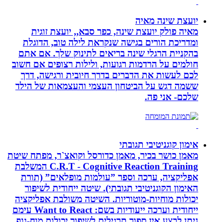
יועצת שינה מאיה
מאיה פולק יועצת שינה, כפר סבא,, יועצת זוגית
ומדריכת הורים בגישה שנקראת לילה טוב, הדוגלת
בהקניית הרגלי שינה בריאים לתינוק שלך. אם אתם
חולמים על הרדמות רגועות, ולילות רצופים אם חשוב
לכם לעשות את הדברים בדרך חיובית ורגישה, דרך
ששמה דגש על הביטחון העצמי והעצמאות של הילד
שלכם- אני פה.
אימון קוגניטיבי תגובתי
מאמן כושר בכיר, מאמן כדורסל וקואצ`ר, מפתח שיטת
C.R.T - Cognitive Reaction Training המשלבת
אפליקציה, ערכה וספר ”עולמות מופלאים” (תורת
האימון הקוגניטיבי תגובתי). שיטה ייחודית לשיפור
יכולות מוחיות-מוטוריות. השיטה משולבת אפליקציה
ייחודית וערכה ייעודיות בשם: Want to React עימם
ניתן לבצע אין ספור תרגילים לשיפור יכולות מוח-גוף.