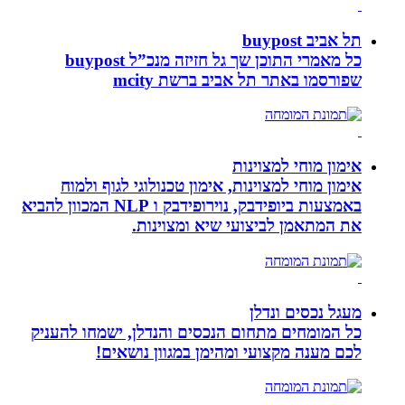
תל אביב buypost
כל מאמרי התוכן שך גל חזיזה מנכ”ל buypost
שפורסמו באתר תל אביב ברשת mcity
אימון מוחי למצוינות
אימון מוחי למצוינות, אימון טכנולוגי לגוף ולמוח
באמצעות ביופידבק, נוירופידבק ו NLP המכוון להביא
את המתאמן לביצועי שיא ומצוינות.
מעגל נכסים ונדלן
כל המומחים מתחום הנכסים והנדלן, ישמחו להעניק
לכם מענה מקצועי ומהימן במגוון נושאים!