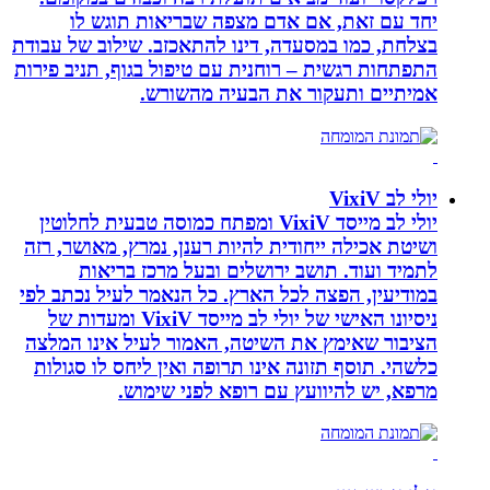
יחד עם זאת, אם אדם מצפה שבריאות תוגש לו
בצלחת, כמו במסעדה, דינו להתאכזב. שילוב של עבודת
התפתחות רגשית – רוחנית עם טיפול בגוף, תניב פירות
אמיתיים ותעקור את הבעיה מהשורש.
יולי לב VixiV
יולי לב מייסד VixiV ומפתח כמוסה טבעית לחלוטין
ושיטת אכילה ייחודית להיות רענן, נמרץ, מאושר, רזה
לתמיד ועוד. תושב ירושלים ובעל מרכז בריאות
במודיעין, הפצה לכל הארץ. כל הנאמר לעיל נכתב לפי
ניסיונו האישי של יולי לב מייסד VixiV ומעדות של
הציבור שאימץ את השיטה, האמור לעיל אינו המלצה
כלשהי. תוסף תזונה אינו תרופה ואין ליחס לו סגולות
מרפא, יש להיוועץ עם רופא לפני שימוש.