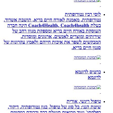
לוסי רבין נטורופתית
נטורופתית, מאמנת לאורח חיים בריא, תושבת אשדוד.
בעלת Coach4Health, Coach4health הינה חברה
העוסקת באורח חיים בריא ומספקת מגוון רחב של
שירותים ומוצרים לאנשים, ארגונים ומוסדות,
המבקשים לשפר את איכות חייהם ולאמץ עקרונות של
סגנון חיים בריא.
כרטיס לדוגמא
לדוגמא
טיפול ריגשי, אורית
שיטת הנני: כל סוג של טיפול, כגון נטורופתיה, דיקור,
רפלקסו` ועוד מביאים תועלת רבה וכבודם במקומם.