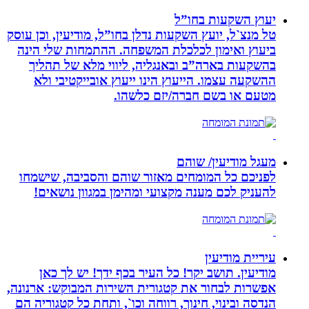
יעוץ השקעות בחו”ל
טל מנצ`ל, יועץ השקעות נדלן בחו”ל, מודיעין, וכן עוסק
ביעוץ ואימון לכלכלת המשפחה. ההתמחות שלי הינה
בהשקעות בארה”ב ובאנגליה, ליווי מלא של תהליך
ההשקעה עצמו. הייעוץ הינו ייעוץ אובייקטיבי ולא
מטעם או בשם חברה/יזם כלשהו.
מעגל מודיעין/ שוהם
לפניכם כל המומחים מאזור שוהם והסביבה, שישמחו
להעניק לכם מענה מקצועי ומהימן במגוון נושאים!
עיריית מודיעין
מודיעין. תושב יקר! כל העיר בכף ידך! יש לך כאן
אפשרות לבחור את קטגורית השירות המבוקש: ארנונה,
הנדסה ובינוי, חינוך, רווחה וכו`, ותחת כל קטגוריה הם