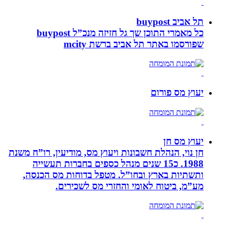
תל אביב buypost
כל מאמרי התוכן שך גל חזיזה מנכ”ל buypost
שפורסמו באתר תל אביב ברשת mcity
יעוץ מס פורום
יעוץ מס חן
חן נוי, הנהלת חשבונות ויעוץ מס, מודיעין, רו”ח משנת
1988. כ15 שנים מנהל כספים בחברות תעשייה
ותשתיות בארץ ובחו”ל. מטפל בדוחות מס הכנסה,
מע”מ, ביטוח לאומי והחזרי מס לשכירים.