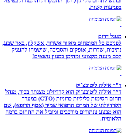
ובדגש לתחום נזקי גוף, תוך התמקדות והתמחות בטיפול
בפגיעות קשות.
מעגל דרום
לפניכם כל המומחים מאזור אשדוד, אשקלון, באר שבע,
נתיבות, שדרות, אופקים והסביבה, שישמחו להעניק
לכם מענה מקצועי ומהימן במגוון נושאים!
ד”ר איליה ליטובצ`יק
ד”ר איליה ליטובצ`יק הוא קרדיולוג מצנתר בכיר, מנהל
תחום חסימות כליליות כרוניות (CTO) במערך
הקרדיולוגי של המרכז הרפואי שמיר (אסף הרופא), שם
הוא מבצע צנתורים מורכבים ומוביל את התחום ברמה
הלאומית.