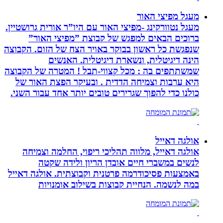
מעגל מפיצי האור
מעגל נטוורקינג -מפיצי האור עם היו”ר אורית גרושטיין.
ברוכים הבאים למפגש של קבוצת ”מפיצי האור”
שנפגשת כל ראשון בבוקר באויר הצח של הזום. הקבוצה
הינה דיגיטלית, ונשארת דיגיטלית. האנשים
שמשתתפים בה : מכל קצווי-תבל ! המטרה של הקבוצה
היא ערבות וצמיחה הדדית . ובעיקר הפצת האור של
כולנו כדי להפוך שגרירים טובים יותר אחד עבור השני.
אולגה דאייל
אולגה דאייל, מלווה תהליכי ריפוי, החלמה וצמיחה
לנשים במשברי חיים אובדן הריון ולידה שקטה
באמצעות פסיכודרמה פרטנית וקבוצתית. אולגה דאייל
במה לנשמה. ‏הנחיית קבוצות בשילוב אומנויות‏