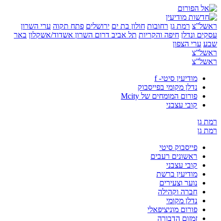
”צ
רמת גן
רחובות
חולון בת ים
ירושלים
פתח תקוה
ערי השרון
 ונדלן
חיפה והקריות
תל אביב
דרום השרון
אשדוד/אשקלון
באר
ערי הצפון
”צ
”צ
מודיעין סיטי- f
נדלן מקומי בפייסבוק
פורום המומחים של Mcity
קובי עצבני
ן
ן
פייסבוק סיטי
ראשונים רעבים
קובי עצבני
מודיעין ברשת
נוער וצעירים
חברה וקהילה
נדלן מקומי
פורום מוניציפאלי
זמזום הדבורה