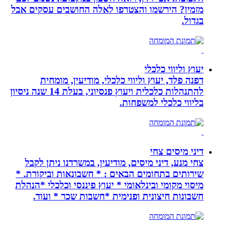
מזמין? הירשמו והצטרפו לאלה החושבים עסקים אבל
בגדול.
יעוץ וליווי כלכלי
דפנה פלד, יעוץ וליווי כלכלי, מודיעין, מומחית
להתנהלות כלכלית ויעוץ פנסיוני, בעלת 14 שנה ניסיון
בליווי כלכלי למשפחות.
דיני מיסים צחי
צחי מנע, דיני מיסים, מודיעין, במשרדנו ניתן לקבל
שירותים בתחומים הבאים : * חשבונאות וביקורת. *
מיסוי מקומי ובינלאומי * יעוץ פיננסי וכלכלי *הנהלת
חשבונות חיצונית ופנימית *חשבות שכר * ועוד.