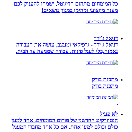
כל המומחים מתחום הדיגיטל, ישמחו להעניק לכם
מענה מקצועי ומהימן במגוון נושאים!
דניאל ג`ירד
דניאל ג`ירד - גרפיקאי ומעצב, עושה את העבודה
נאמנה,בלי לעגל פינות. עבודה שמגיעה עד הבית.
מתכנת בודק
מתכנת בודק
לא פעיל
הנטוורקינג החדשני של פורום המומחים. אחד למען
כולם וכולם למען אחת. אם כל אחד מחברי המעגל