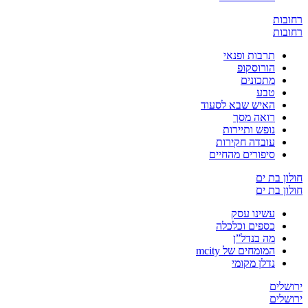
ת
ת
תרבות ופנאי
הורוסקופ
מתכונים
טבע
האיש שבא לסעוד
רואה מסך
נופש ותיירות
עובדה חקירות
סיפורים מהחיים
בת ים
בת ים
עשינו עסק
כספים וכלכלה
מה בנדל”ן
המומחים של mcity
נדלן מקומי
ים
ים