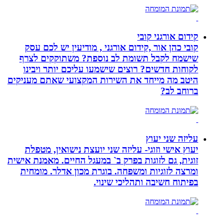
קידום אורגני קובי
קובי כהן אור ,קידום אורגני , מודיעין יש לכם עסק
שישמח לקבל תשומת לב נוספת? משתוקקים לצרף
לקוחות חדשים? רוצים שישמעו עליכם יותר ויבינו
היטב מה מייחד את השירות המקצועי שאתם מעניקים
ברוחב לב?
עליזה שני יעוץ
יעוץ אישי וזוגי- עליזה שני יועצת נישואין, מטפלת
זוגית, גם לזוגות בפרק ב` במעגל החיים. מאמנת אישית
ומרצה לזוגיות ומשפחה. בוגרת מכון אדלר. מומחית
בפיתוח חשיבה ותהליכי שינוי.