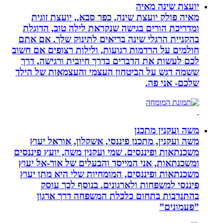
יועצת שינה מאיה
מאיה פולק יועצת שינה, כפר סבא,, יועצת זוגית
ומדריכת הורים בגישה שנקראת לילה טוב, הדוגלת
בהקניית הרגלי שינה בריאים לתינוק שלך. אם אתם
חולמים על הרדמות רגועות, ולילות רצופים אם חשוב
לכם לעשות את הדברים בדרך חיובית ורגישה, דרך
ששמה דגש על הביטחון העצמי והעצמאות של הילד
שלכם- אני פה.
משה ועקנין מתכנן
משה ועקנין, מתכנן פיננסי, אשקלון, אוראל יעוץ
משכנתאות ופיננסים. שמי ועקנין משה, יועץ פיננסים
ומשכנתאות, אני המייסד והבעלים של אור-אל יעוץ
משכנתאות ופיננסים, המומחיות שלי היא מתן יעוץ
פיננסי למשפחות ולארגונים. בנוסף לכך עוסק
בהתנדבות בתחום כלכלת המשפחה דרך ארגון
”פעמונים”