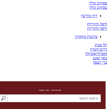
 ונדלן
 ונדלן
דתי מודיעין
והקריות
והקריות
צרכנות מקומית
יב
השרון
/אשקלון
שבע
צפון
חיפוש באתר