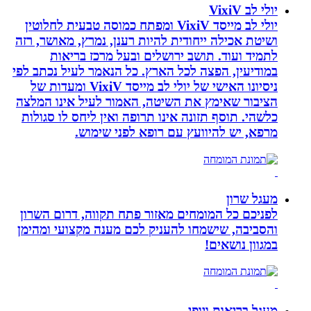
יולי לב VixiV
יולי לב מייסד VixiV ומפתח כמוסה טבעית לחלוטין
ושיטת אכילה ייחודית להיות רענן, נמרץ, מאושר, רזה
לתמיד ועוד. תושב ירושלים ובעל מרכז בריאות
במודיעין, הפצה לכל הארץ. כל הנאמר לעיל נכתב לפי
ניסיונו האישי של יולי לב מייסד VixiV ומעדות של
הציבור שאימץ את השיטה, האמור לעיל אינו המלצה
כלשהי. תוסף תזונה אינו תרופה ואין ליחס לו סגולות
מרפא, יש להיוועץ עם רופא לפני שימוש.
מעגל שרון
לפניכם כל המומחים מאזור פתח תקווה, דרום השרון
והסביבה, שישמחו להעניק לכם מענה מקצועי ומהימן
במגוון נושאים!
מעגל בריאות ויופי