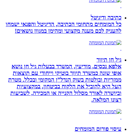
כתיבה ודיגיטל
כל המומחים מתחומי הכתיבה, הדיגיטל והפנאי ישמחו
להעניק לכם מענה מקצועי ומהימן במגוון נושאים!
גיל חן תיווך
אלפא נכסים, מודיעין, המשרד בבעלות גיל חן נושא
אופי שונה כמשרד תיווך בוטיקי וייחודי עם תוצאות
ממזריות ובולטות בשוק הנדל”ן המקומי ובכלל. מטרת
העל היא להוביל את הלקוח בביטחון, במקצועיות
וביושרה לאורך מסלול הקנייה או המכירה, לשביעות
רצונו המלאה.
עיסוי פורום המומחים