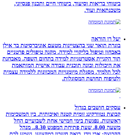
ביטוחי בריאות וסיעוד, ביטוחי חיים ותכנון פנסיוני,
משכנתאות ועוד.
יעל רן הוראה
בוגרת תואר שני בהצטיינות מטעם אוניברסיטת בר אילן
באבחון וטיפול בליקויי למידה. מקנה טיפולים פרטניים
תוך הקניית אסטרטגיות למידה בתחום השפה. מאבחנת
את היכולות ובונה תוכנית עבודה אישית המותאמת
לכל תלמיד. מסגלת מיומנויות המכוונות ללמידה עצמית
ולטיפוח תחושת המסוגלות.
עסקים חושבים בגדול
קבוצת נטוורקינג זומית קטנה ואיכותית. בין המשכימות
ראשונות. נפגשת בימי חמישי אחת לשבועיים החל
משעה 8.00. שעת פתיחת המפגש 8.30.. מנהל
הקבוצה: אבי וידן, רואה חשבון במקצועו. נשמע לכם