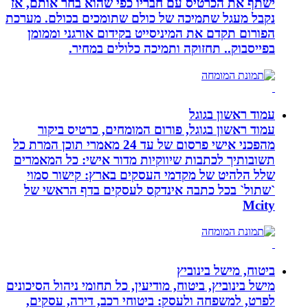
ישתף את הכרטיס עם חבריו כפי שהוא בחר אותם, אז
נקבל מעגל שתמיכה של כולם שתומכים בכולם. מערכת
הפורום תקדם את המיניסייט בקידום אורגני וממומן
בפייסבוק.. תחזוקה ותמיכה כלולים במחיר.
עמוד ראשון בגוגל
עמוד ראשון בגוגל, פורום המומחים, כרטיס ביקור
מהפכני אישי פרסום של עד 24 מאמרי תוכן המרת כל
תשובותיך לכתבות שיווקיות מדור אישי: כל המאמרים
שלל הלהיט של מקדמי העסקים בארץ: קישור סמוי
`שתול` בכל כתבה אינדקס לעסקים בדף הראשי של
Mcity
ביטוח, מישל בינוביץ
מישל בינוביץ, ביטוח, מודיעין, כל תחומי ניהול הסיכונים
לפרט, למשפחה ולעסק: ביטוחי רכב, דירה, עסקים,