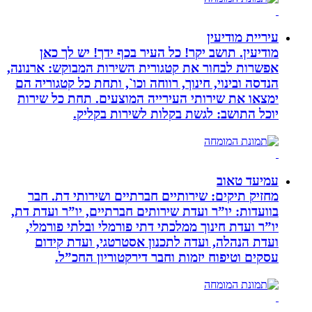
עיריית מודיעין
מודיעין. תושב יקר! כל העיר בכף ידך! יש לך כאן
אפשרות לבחור את קטגורית השירות המבוקש: ארנונה,
הנדסה ובינוי, חינוך, רווחה וכו`, ותחת כל קטגוריה הם
ימצאו את שירותי העירייה המוצעים. תחת כל שירות
יוכל התושב: לגשת בקלות לשירות בקליק.
עמיעד טאוב
מחזיק תיקים: שירותיים חברתיים ושירותי דת. חבר
בוועדות: יו”ר ועדת שירותים חברתיים, יו”ר ועדת דת,
יו”ר ועדת חינוך ממלכתי דתי פורמלי ובלתי פורמלי,
ועדת הנהלה, ועדה לתכנון אסטרטגי, ועדת קידום
עסקים וטיפוח יזמות וחבר דירקטוריון החכ”ל.