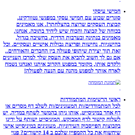
חמישי עיסקי
סוגרים שבוע עם חמישי עסקי במפגשי נטוורקינג,
קבוצת העסקים שרוצה בהצלחתך!. אנו מאמינים
בכוחה של קבוצה והכוח שיש ליחיד בתוכה. אנחנו.
מאמינים בנתינה ובערבות הדדית. בחשיבה בגדול,
בהישגיות, נחישות ופריצת גבולות אישיים ועסקיים. וכל
זאת תוך יצירת שיתופי פעולה בין החברים והאורחים..
אם גם לך חשוב להביא את העסק שלך למרכז העניינים
ולקדם אותו, מקומך במפגש הקרוב איתנו ואנחנו נשמח
לארח אותך למפגש מהנה עם הנעה לפעולה!
ראשי הרשימות המתמודדות
לכל המתמודדים/ות המעונינים/ות לשלב דף מסרים או
דף אחר במיניסייט, אותו ניתן בהמשך לשתף במדיה, יש
לשלוח קישור לדף המבוקש. המיניסייט ישותף על ידינו
בקבוצות הפייסבוק העירוניות. מעונינים במיניסייט אישי
שיחשוף את כל הקמפיין שלכם ב 14 קישורים? פנוי