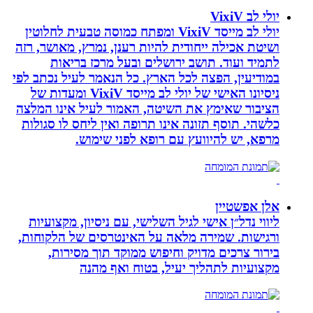
יולי לב VixiV
יולי לב מייסד VixiV ומפתח כמוסה טבעית לחלוטין
ושיטת אכילה ייחודית להיות רענן, נמרץ, מאושר, רזה
לתמיד ועוד. תושב ירושלים ובעל מרכז בריאות
במודיעין, הפצה לכל הארץ. כל הנאמר לעיל נכתב לפי
ניסיונו האישי של יולי לב מייסד VixiV ומעדות של
הציבור שאימץ את השיטה, האמור לעיל אינו המלצה
כלשהי. תוסף תזונה אינו תרופה ואין ליחס לו סגולות
מרפא, יש להיוועץ עם רופא לפני שימוש.
אלן אפשטיין
ליווי נדל״ן אישי לגיל השלישי, עם ניסיון, מקצועיות
ורגישות. שמירה מלאה על האינטרסים של הלקוחות,
בירור צרכים מדויק וחיפוש ממוקד תוך מסירות,
מקצועיות לתהליך יעיל, בטוח ואף מהנה