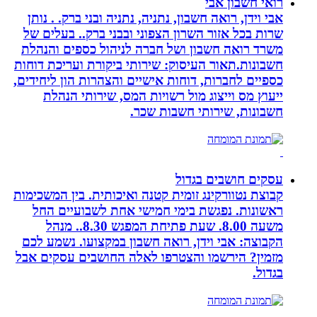
רואי חשבון אבי
אבי וידן, רואה חשבון, נתניה, נתניה ובני ברק. . נותן
שרות בכל אזור השרון הצפוני ובבני ברק.. בעלים של
משרד רואה חשבון ושל חברה לניהול כספים והנהלת
חשבונות.תאור העיסוק: שירותי ביקורת ועריכת דוחות
כספיים לחברות, דוחות אישיים והצהרות הון ליחידים,
ייעוץ מס וייצוג מול רשויות המס, שירותי הנהלת
חשבונות, שירותי חשבות שכר.
עסקים חושבים בגדול
קבוצת נטוורקינג זומית קטנה ואיכותית. בין המשכימות
ראשונות. נפגשת בימי חמישי אחת לשבועיים החל
משעה 8.00. שעת פתיחת המפגש 8.30.. מנהל
הקבוצה: אבי וידן, רואה חשבון במקצועו. נשמע לכם
מזמין? הירשמו והצטרפו לאלה החושבים עסקים אבל
בגדול.