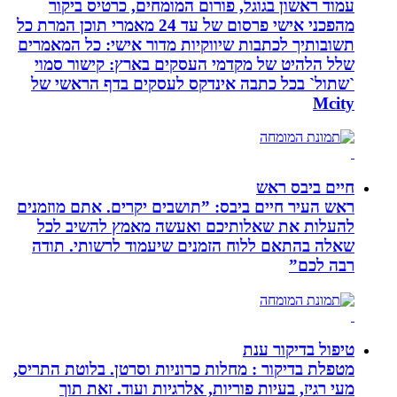
עמוד ראשון בגוגל, פורום המומחים, כרטיס ביקור
מהפכני אישי פרסום של עד 24 מאמרי תוכן המרת כל
תשובותיך לכתבות שיווקיות מדור אישי: כל המאמרים
שלל הלהיט של מקדמי העסקים בארץ: קישור סמוי
`שתול` בכל כתבה אינדקס לעסקים בדף הראשי של
Mcity
חיים ביבס ראש
ראש העיר חיים ביבס: ”תושבים יקרים. אתם מוזמנים
להעלות את שאלותיכם ואעשה מאמץ להשיב לכל
שאלה בהתאם ללוח הזמנים שיעמוד לרשותי. תודה
רבה לכם”
טיפול בדיקור ענת
מטפלת בדיקור : מחלות כרוניות וסרטן. בלוטת התריס,
מעי רגיז, בעיות פוריות, אלרגיות ועוד. זאת תוך