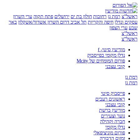
”צ
רמת גן
רחובות
חולון בת ים
ירושלים
פתח תקוה
ערי השרון
 ונדלן
חיפה והקריות
תל אביב
דרום השרון
אשדוד/אשקלון
באר
ערי הצפון
”צ
”צ
מודיעין סיטי- f
נדלן מקומי בפייסבוק
פורום המומחים של Mcity
קובי עצבני
ן
ן
פייסבוק סיטי
ראשונים רעבים
קובי עצבני
מודיעין ברשת
נוער וצעירים
חברה וקהילה
נדלן מקומי
פורום מוניציפאלי
זמזום הדבורה