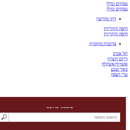
 ונדלן
 ונדלן
דתי מודיעין
והקריות
והקריות
צרכנות מקומית
יב
השרון
/אשקלון
שבע
צפון
חיפוש באתר