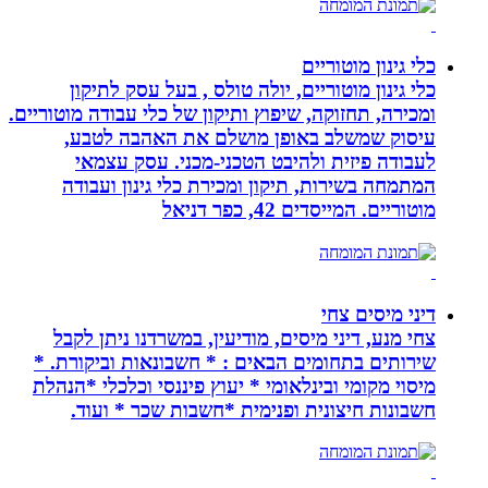
כלי גינון מוטוריים
כלי גינון מוטוריים, יולה טולס , בעל עסק לתיקון
ומכירה, תחזוקה, שיפוץ ותיקון של כלי עבודה מוטוריים.
עיסוק שמשלב באופן מושלם את האהבה לטבע,
לעבודה פיזית ולהיבט הטכני-מכני. עסק עצמאי
המתמחה בשירות, תיקון ומכירת כלי גינון ועבודה
מוטוריים. המייסדים 42, כפר דניאל
דיני מיסים צחי
צחי מנע, דיני מיסים, מודיעין, במשרדנו ניתן לקבל
שירותים בתחומים הבאים : * חשבונאות וביקורת. *
מיסוי מקומי ובינלאומי * יעוץ פיננסי וכלכלי *הנהלת
חשבונות חיצונית ופנימית *חשבות שכר * ועוד.