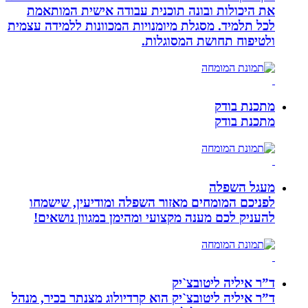
את היכולות ובונה תוכנית עבודה אישית המותאמת
לכל תלמיד. מסגלת מיומנויות המכוונות ללמידה עצמית
ולטיפוח תחושת המסוגלות.
מתכנת בודק
מתכנת בודק
מעגל השפלה
לפניכם המומחים מאזור השפלה ומודיעין, שישמחו
להעניק לכם מענה מקצועי ומהימן במגוון נושאים!
ד”ר איליה ליטובצ`יק
ד”ר איליה ליטובצ`יק הוא קרדיולוג מצנתר בכיר, מנהל