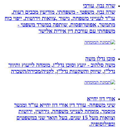
שרה נבון, עורכי
שרה נבון, משפטי - משפחתי, מודיעין מכבים רעות,
עו”ד לענייני משפחה, גישור ,צוואות וירושות, ייפוי כוח
מתמשך, אפוטרופסות, שותפה במשרד משפטי -
משפחתי עם עורכת דין אירית אלישר
סוכן נדלן משה
משה סלהוב - יועץ וסוכן נדל”ן, מומחה לייעוץ ותיווך
נדל”ן, שיווק והשקעות נדל”ן, לקניה/מכירה/השכרה
אורי דון יחייא
שיני משפחה- עורך דין אורי דון יחייא עו”ד ומגשר
מוסמך, מומחה לענייני משפחה, גירושין, ירושות
וצוואות מעל 15 שנים. בעל תואר שני במשפטים
ובפילוסופיה.