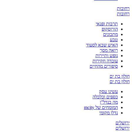
ת
ת
תרבות ופנאי
הורוסקופ
מתכונים
טבע
האיש שבא לסעוד
רואה מסך
נופש ותיירות
עובדה חקירות
סיפורים מהחיים
בת ים
בת ים
עשינו עסק
כספים וכלכלה
מה בנדל”ן
המומחים של mcity
נדלן מקומי
ים
ים