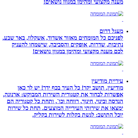
מענה מקצועי ומהימן במגוון נושאים!
מעגל דרום
לפניכם כל המומחים מאזור אשדוד, אשקלון, באר שבע,
נתיבות, שדרות, אופקים והסביבה, שישמחו להעניק
לכם מענה מקצועי ומהימן במגוון נושאים!
עיריית מודיעין
מודיעין. תושב יקר! כל העיר בכף ידך! יש לך כאן
אפשרות לבחור את קטגורית השירות המבוקש: ארנונה,
הנדסה ובינוי, חינוך, רווחה וכו`, ותחת כל קטגוריה הם
ימצאו את שירותי העירייה המוצעים. תחת כל שירות
יוכל התושב: לגשת בקלות לשירות בקליק.