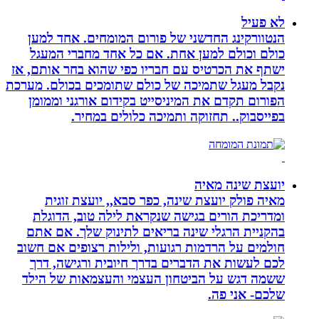
לא פעיל
הנטוורקינג החדשני של פורום המומחים. אחד למען
כולם וכולם למען אחת. אם כל אחד מחברי המעגל
ישתף את הכרטיס עם חבריו כפי שהוא בחר אותם, אז
נקבל מעגל שתמיכה של כולם שתומכים בכולם. מערכת
הפורום תקדם את המיניסייט בקידום אורגני וממומן
בפייסבוק.. תחזוקה ותמיכה כלולים במחיר.
יועצת שינה מאיה
מאיה פולק יועצת שינה, כפר סבא,, יועצת זוגית
ומדריכת הורים בגישה שנקראת לילה טוב, הדוגלת
בהקניית הרגלי שינה בריאים לתינוק שלך. אם אתם
חולמים על הרדמות רגועות, ולילות רצופים אם חשוב
לכם לעשות את הדברים בדרך חיובית ורגישה, דרך
ששמה דגש על הביטחון העצמי והעצמאות של הילד
שלכם- אני פה.