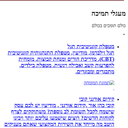
לי תמיכה
תומכים בכולם
מטפלת קוגניטיבית תגל
תגל זילברמן, מודיעין, מטפלת התנהגותית קוגניטיבית
(CBT). מדריכת הורים ומנחת קבוצות. מומחית
להפרעות קשב ואכילה רגשית. מטפלת בילדים,
מתבגרים ומבוגרים.
קידום אורגני קובי
קובי כהן אור ,קידום אורגני , מודיעין יש לכם עסק
שישמח לקבל תשומת לב נוספת? משתוקקים לצרף
לקוחות חדשים? רוצים שישמעו עליכם יותר ויבינו
היטב מה מייחד את השירות המקצועי שאתם מעניקים