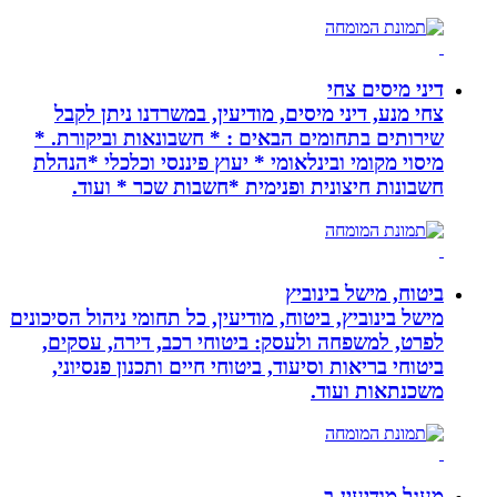
דיני מיסים צחי
צחי מנע, דיני מיסים, מודיעין, במשרדנו ניתן לקבל
שירותים בתחומים הבאים : * חשבונאות וביקורת. *
מיסוי מקומי ובינלאומי * יעוץ פיננסי וכלכלי *הנהלת
חשבונות חיצונית ופנימית *חשבות שכר * ועוד.
ביטוח, מישל בינוביץ
מישל בינוביץ, ביטוח, מודיעין, כל תחומי ניהול הסיכונים
לפרט, למשפחה ולעסק: ביטוחי רכב, דירה, עסקים,
ביטוחי בריאות וסיעוד, ביטוחי חיים ותכנון פנסיוני,
משכנתאות ועוד.
מעגל מודיעין-ב