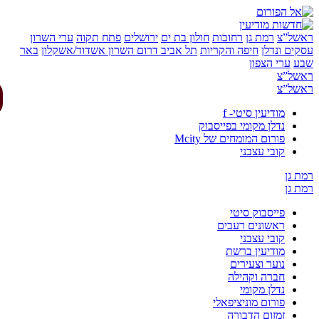
של”צ
רמת גן
רחובות
חולון בת ים
ירושלים
פתח תקוה
ערי השרון
ים ונדלן
חיפה והקריות
תל אביב
דרום השרון
אשדוד/אשקלון
באר
ע
ערי הצפון
של”צ
של”צ
מודיעין סיטי- f
נדלן מקומי בפייסבוק
פורום המומחים של Mcity
קובי עצבני
 גן
 גן
פייסבוק סיטי
ראשונים רעבים
קובי עצבני
מודיעין ברשת
נוער וצעירים
חברה וקהילה
נדלן מקומי
פורום מוניציפאלי
זמזום הדבורה