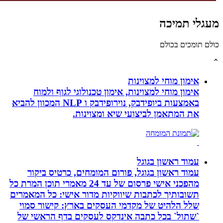
גלי תמיכה
לם תומכים בכולם
אימון מוחי למצוינות
אימון מוחי למצוינות, אימון טכנולוגי לגוף ולמוח
באמצעות ביופידבק, נוירופידבק ו NLP המכוון להביא
את המתאמן לביצועי שיא ומצוינות.
עמוד ראשון בגוגל
עמוד ראשון בגוגל, פורום המומחים, כרטיס ביקור
מהפכני אישי פרסום של עד 24 מאמרי תוכן המרת כל
תשובותיך לכתבות שיווקיות מדור אישי: כל המאמרים
שלל הלהיט של מקדמי העסקים בארץ: קישור סמוי
`שתול` בכל כתבה אינדקס לעסקים בדף הראשי של