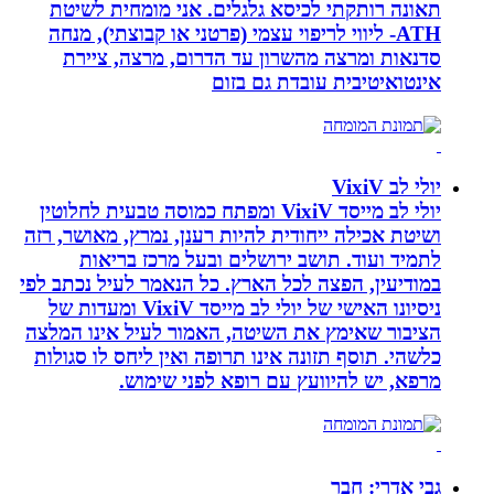
תאונה רותקתי לכיסא גלגלים. אני מומחית לשיטת
ATH- ליווי לריפוי עצמי (פרטני או קבוצתי), מנחה
סדנאות ומרצה מהשרון עד הדרום, מרצה, ציירת
אינטואיטיבית עובדת גם בזום
יולי לב VixiV
יולי לב מייסד VixiV ומפתח כמוסה טבעית לחלוטין
ושיטת אכילה ייחודית להיות רענן, נמרץ, מאושר, רזה
לתמיד ועוד. תושב ירושלים ובעל מרכז בריאות
במודיעין, הפצה לכל הארץ. כל הנאמר לעיל נכתב לפי
ניסיונו האישי של יולי לב מייסד VixiV ומעדות של
הציבור שאימץ את השיטה, האמור לעיל אינו המלצה
כלשהי. תוסף תזונה אינו תרופה ואין ליחס לו סגולות
מרפא, יש להיוועץ עם רופא לפני שימוש.
גבי אדרי: חבר