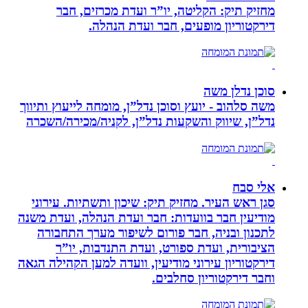
מחזיק תיק: הקליטה, יו”ר ועדת מכרזים, חבר
דירקטוריון מופעים, חבר ועדת הנהלה.
סוכן נדלן משה
משה סלהוב - יועץ וסוכן נדל”ן, מומחה לייעוץ ותיווך
נדל”ן, שיווק והשקעות נדל”ן, לקניה/מכירה/השכרה
אלי סבח
סגן ראש העיר. מחזיק תיק: שיכון ותשתיות. עירוני
מודיעין חבר בוועדות: חבר ועדת הנהלה, ועדת משנה
לתכנון ובניה, חבר פורום לשיפור מערך התחבורה
הציבורית, ועדת ספורט, ועדת התנדבות, יו”ר
דירקטוריון עירוני מודיעין, וועדה למען הקהילה הגאה
וחבר דירקטוריון סחלבים.