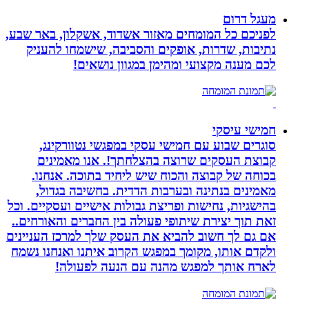
מעגל דרום
לפניכם כל המומחים מאזור אשדוד, אשקלון, באר שבע,
נתיבות, שדרות, אופקים והסביבה, שישמחו להעניק
לכם מענה מקצועי ומהימן במגוון נושאים!
חמישי עיסקי
סוגרים שבוע עם חמישי עסקי במפגשי נטוורקינג,
קבוצת העסקים שרוצה בהצלחתך!. אנו מאמינים
בכוחה של קבוצה והכוח שיש ליחיד בתוכה. אנחנו.
מאמינים בנתינה ובערבות הדדית. בחשיבה בגדול,
בהישגיות, נחישות ופריצת גבולות אישיים ועסקיים. וכל
זאת תוך יצירת שיתופי פעולה בין החברים והאורחים..
אם גם לך חשוב להביא את העסק שלך למרכז העניינים
ולקדם אותו, מקומך במפגש הקרוב איתנו ואנחנו נשמח
לארח אותך למפגש מהנה עם הנעה לפעולה!