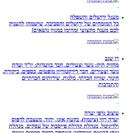
מעגל ירושלים והשפלה
כל המומחים של ירושלים והסביבה, שישמחו להעניק
לכם מענה מקצועי ומהימן במגוון נושאים!
רן שגב
מחזיק תיק: נוער וצעירים. חבר בוועדות: יו”ר ועדת
נוער וצעירים, חבר דירקטוריון מופעים, כספים, ביקורת,
חינוך, שוויון חברתי, מלגות, שירותים חברתיים
והתנדבות
עיצוב גרפי יערה
יערה רוזי (צינמון), בקעת אונו, יהוד, מעצבת לדפוס
ולדיגיטל, מנהלת קהילת פייסבוק של עסקים, מנהלת
שתי קבוצות נטוורקינג ושותפה בכמה מיזמים שונים.