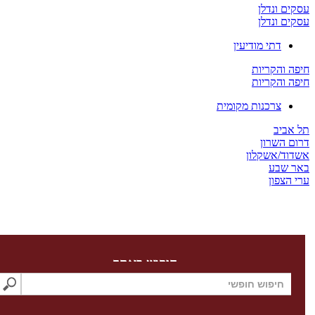
ים ונדלן
ים ונדלן
דתי מודיעין
ה והקריות
ה והקריות
צרכנות מקומית
 אביב
ום השרון
דוד/אשקלון
ר שבע
 הצפון
חיפוש באתר