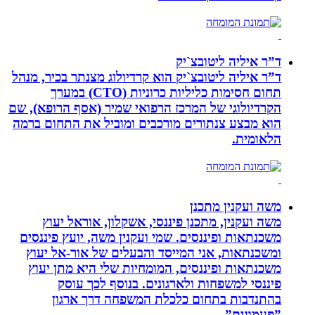
ד”ר איליה ליטובצ`יק
ד”ר איליה ליטובצ`יק הוא קרדיולוג מצנתר בכיר, מנהל
תחום חסימות כליליות כרוניות (CTO) במערך
הקרדיולוגי של המרכז הרפואי שמיר (אסף הרופא), שם
הוא מבצע צנתורים מורכבים ומוביל את התחום ברמה
הלאומית.
משה ועקנין מתכנן
משה ועקנין, מתכנן פיננסי, אשקלון, אוראל יעוץ
משכנתאות ופיננסים. שמי ועקנין משה, יועץ פיננסים
ומשכנתאות, אני המייסד והבעלים של אור-אל יעוץ
משכנתאות ופיננסים, המומחיות שלי היא מתן יעוץ
פיננסי למשפחות ולארגונים. בנוסף לכך עוסק
בהתנדבות בתחום כלכלת המשפחה דרך ארגון
”פעמונים”