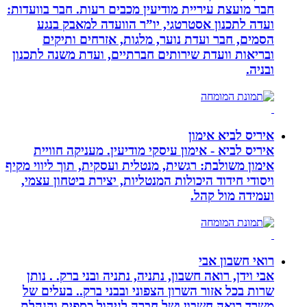
חבר מועצת עיריית מודיעין מכבים רעות. חבר בוועדות:
ועדה לתכנון אסטרטגי, יו”ר הוועדה למאבק בנגע
הסמים, חבר ועדת נוער, מלגות, אזרחים ותיקים
ובריאות וועדת שירותים חברתיים, ועדת משנה לתכנון
ובניה.
איריס לביא אימון
איריס לביא - אימון עיסקי מודיעין. מעניקה חוויית
אימון משולבת: רגשית, מנטלית ועסקית, תוך ליווי מקיף
ויסודי חידוד היכולות המנטליות, יצירת ביטחון עצמי,
ועמידה מול קהל.
רואי חשבון אבי
אבי וידן, רואה חשבון, נתניה, נתניה ובני ברק. . נותן
שרות בכל אזור השרון הצפוני ובבני ברק.. בעלים של
משרד רואה חשבון ושל חברה לניהול כספים והנהלת