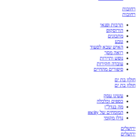
ובות
ובות
תרבות ופנאי
הורוסקופ
מתכונים
טבע
האיש שבא לסעוד
רואה מסך
נופש ותיירות
עובדה חקירות
סיפורים מהחיים
ון בת ים
ון בת ים
עשינו עסק
כספים וכלכלה
מה בנדל”ן
המומחים של mcity
נדלן מקומי
שלים
שלים