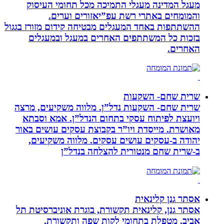
מעגל המדינה מעגלי התמיכה מכל תחומי העיסוק
והמומחים באתרי רשת עפ”יאזורים וערים.
ההשתתפות באחד המעגלים מבטיחה קידום מזורז בגגול
בזכות כל המשתתפים האחרים במעגל ובמעגלים
האחרים.
שרית שחם- השקעות
שרית שחם- השקעות נדל”ן. מלווה משקיעים, מרצה
ויועצת לפיתוח עסקי בתחום הנדל”ן. אמא וסבתא
מאושרת. ‏מייסדת ויו”ר בקבוצת עסקים עושים באור
יהודה‏ ב-‏עסקים עושים עסקים‏. ‏מלווה משקיעים,
ב-‏שרית שחם מנטורית להצלחה בנדל”ן‏
אסתר גנן קלינאית
אסתר גנן, קלינאית תקשורת, בוגרת אוניברסיטת תל
אביב. מטפלת בתחומי לקות שפה ותקשורת.