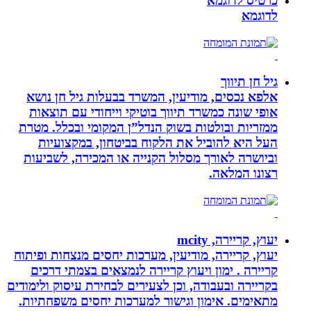
כרטיס לדוגמא
לדוגמא
גיל חן תיווך
אלפא נכסים, מודיעין, המשרד בבעלות גיל חן נושא
אופי שונה כמשרד תיווך בוטיקי וייחודי עם תוצאות
ממזריות ובולטות בשוק הנדל”ן המקומי ובכלל. מטרת
העל היא להוביל את הלקוח בביטחון, במקצועיות
וביושרה לאורך מסלול הקנייה או המכירה, לשביעות
רצונו המלאה.
יעוץ, קריירה, mcity
יעוץ, קריירה, מודיעין, מערכות יחסים מנצחות ופיתוח
קריירה . ימון ויעוץ קריירה לנמצאים בצמתי דרכים
בקריירה ובעבודה, וכן לצעירים לבחירת עיסוק ולימודים
מתאימים. אימון וגישור למערכות יחסים משפחתיות.