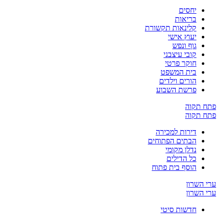
יחסים
בריאות
קלינאות תקשורת
יעוץ אישי
גוף ונפש
קובי עיצבני
חוקר פרטי
בית המשפט
הורים וילדים
פרשת השבוע
ח תקוה
ח תקוה
דירות למכירה
הבתים הפתוחים
נדלן מקומי
כל הדילים
הוסף בית פתוח
 השרון
 השרון
חדשות סיטי