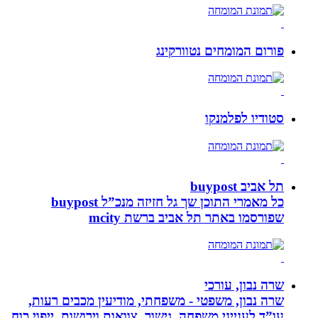
פורום המומחים נטוורקינג
סטודיו לפלמנקו
תל אביב buypost
כל מאמרי התוכן שך גל חזיזה מנכ”ל buypost
שפורסמו באתר תל אביב ברשת mcity
שרה נבון, עורכי
שרה נבון, משפטי - משפחתי, מודיעין מכבים רעות,
עו”ד לענייני משפחה, גישור ,צוואות וירושות, ייפוי כוח