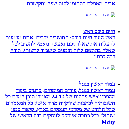
אביב. מטפלת בתחומי לקות שפה ותקשורת.
חיים ביבס ראש
ראש העיר חיים ביבס: ”תושבים יקרים. אתם מוזמנים
להעלות את שאלותיכם ואעשה מאמץ להשיב לכל
שאלה בהתאם ללוח הזמנים שיעמוד לרשותי. תודה
רבה לכם”
עמוד ראשון בגוגל
עמוד ראשון בגוגל, פורום המומחים, כרטיס ביקור
מהפכני אישי פרסום של עד 24 מאמרי תוכן המרת כל
תשובותיך לכתבות שיווקיות מדור אישי: כל המאמרים
שלל הלהיט של מקדמי העסקים בארץ: קישור סמוי
`שתול` בכל כתבה אינדקס לעסקים בדף הראשי של
Mcity