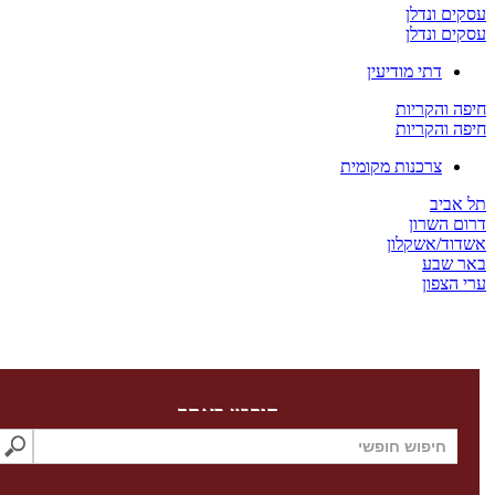
ים ונדלן
ים ונדלן
דתי מודיעין
ה והקריות
ה והקריות
צרכנות מקומית
 אביב
ום השרון
דוד/אשקלון
ר שבע
 הצפון
חיפוש באתר