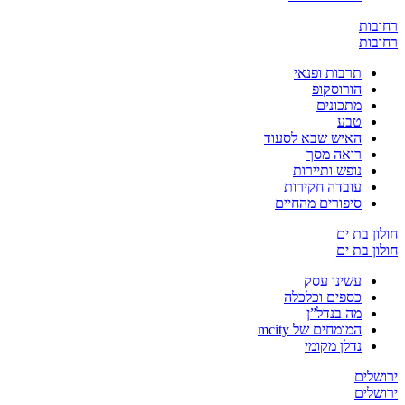
ובות
ובות
תרבות ופנאי
הורוסקופ
מתכונים
טבע
האיש שבא לסעוד
רואה מסך
נופש ותיירות
עובדה חקירות
סיפורים מהחיים
ון בת ים
ון בת ים
עשינו עסק
כספים וכלכלה
מה בנדל”ן
המומחים של mcity
נדלן מקומי
שלים
שלים