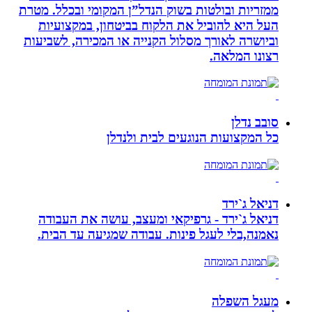
ממזריות ובולטות בשוק הנדל”ן המקומי ובכלל. מטרת
העל היא להוביל את הלקוח בביטחון, במקצועיות
וביושרה לאורך מסלול הקנייה או המכירה, לשביעות
רצונו המלאה.
סובב נדלן
כל המקצועות הנוגעים לבית ולנדלן
דניאל ג`ירד
דניאל ג`ירד - גרפיקאי ומעצב, עושה את העבודה
נאמנה,בלי לעגל פינות. עבודה שמגיעה עד הבית.
מעגל השפלה