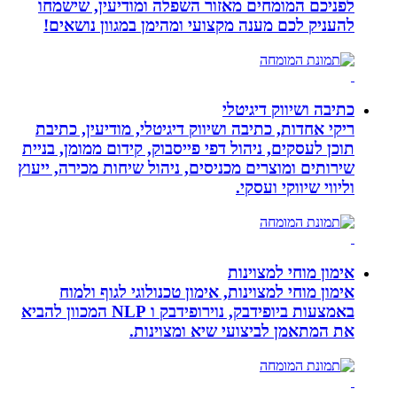
לפניכם המומחים מאזור השפלה ומודיעין, שישמחו
להעניק לכם מענה מקצועי ומהימן במגוון נושאים!
כתיבה ושיווק דיגיטלי
ריקי אחדות, כתיבה ושיווק דיגיטלי, מודיעין, כתיבת
תוכן לעסקים, ניהול דפי פייסבוק, קידום ממומן, בניית
שירותים ומוצרים מכניסים, ניהול שיחות מכירה, ייעוץ
וליווי שיווקי ועסקי.
אימון מוחי למצוינות
אימון מוחי למצוינות, אימון טכנולוגי לגוף ולמוח
באמצעות ביופידבק, נוירופידבק ו NLP המכוון להביא
את המתאמן לביצועי שיא ומצוינות.