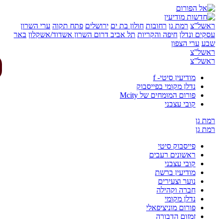
של”צ
רמת גן
רחובות
חולון בת ים
ירושלים
פתח תקוה
ערי השרון
ים ונדלן
חיפה והקריות
תל אביב
דרום השרון
אשדוד/אשקלון
באר
ע
ערי הצפון
של”צ
של”צ
מודיעין סיטי- f
נדלן מקומי בפייסבוק
פורום המומחים של Mcity
קובי עצבני
 גן
 גן
פייסבוק סיטי
ראשונים רעבים
קובי עצבני
מודיעין ברשת
נוער וצעירים
חברה וקהילה
נדלן מקומי
פורום מוניציפאלי
זמזום הדבורה