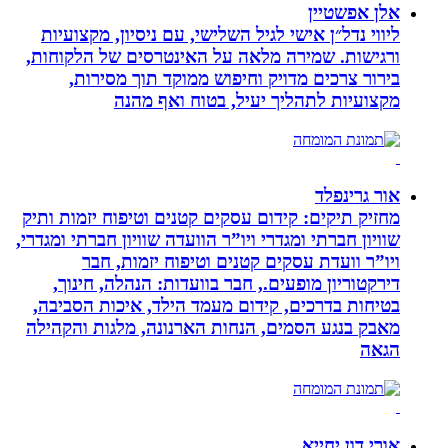
אלן אפשטיין
ליווי נדל״ן אישי לגיל השלישי, עם ניסיון, מקצועיות
ורגישות. שמירה מלאה על האינטרסים של הלקוחות,
בירור צרכים מדויק וחיפוש ממוקד תוך מסירות,
מקצועיות לתהליך יעיל, בטוח ואף מהנה
אור גרינפלד
מחזיק תיקים: קידום עסקים קטנים וטיפוח יזמות ותיק
שוויון חברתי ומגדרי ויו”ר הוועדה שוויון חברתי ומגדרי,
ויו”ר וועדת עסקים קטנים וטיפוח יזמות, חבר
דירקטוריון מופעים., חבר בוועדות: הנהלה, חינוך,
בטיחות בדרכים, קידום מעמד הילד, איכות הסביבה,
מאבק בנגע הסמים, הנחות הארנונה, מלגות והקהילה
הגאה
אורי דון יחייא