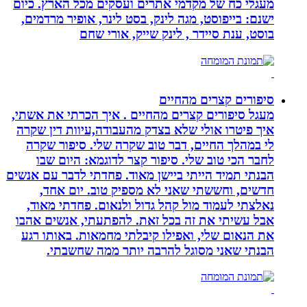
מעגלי כח של מקדמי אתרים ועסקים מכל הארץ. כיום
ישנם: בייפוסט, מגה לינק, בסט לינר, אופיר מרדמים,
בוסט, ענת סיידר , לינק שייק, אורי שחם
סיפורים קצרים מהחיים
מעגל סיפורים קצרים מהחיים . איך הכרתי את אשתי,
איך פיטרו אולי שלא בצדק מהעבודה,עיוות דין שקרה
לי במהלך החיים, דבר טוב שקרה שלי. סיפור שקרה
לחבר הכי טוב שלי. סיפור קצר לדוגמא: היום שבו
הבנתי תמיד הייתי ביישן מאוד. פחדתי לדבר עם אנשים
חדשים, וחששתי שאני לא מספיק טוב. יום אחד,
נאלצתי לעמוד מול קהל גדול ולנאום. פחדתי מאוד,
אבל עשיתי את זה בכל זאת. להפתעתי, אנשים אהבו
את הנאום שלי, ואפילו קיבלתי מחמאות. באותו רגע
הבנתי שאני מסוגל להרבה יותר ממה שחשבתי.