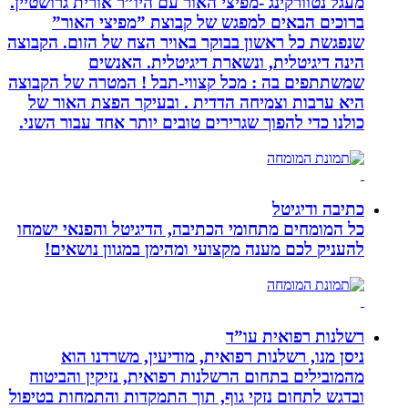
מעגל נטוורקינג -מפיצי האור עם היו”ר אורית גרושטיין.
ברוכים הבאים למפגש של קבוצת ”מפיצי האור”
שנפגשת כל ראשון בבוקר באויר הצח של הזום. הקבוצה
הינה דיגיטלית, ונשארת דיגיטלית. האנשים
שמשתתפים בה : מכל קצווי-תבל ! המטרה של הקבוצה
היא ערבות וצמיחה הדדית . ובעיקר הפצת האור של
כולנו כדי להפוך שגרירים טובים יותר אחד עבור השני.
כתיבה ודיגיטל
כל המומחים מתחומי הכתיבה, הדיגיטל והפנאי ישמחו
להעניק לכם מענה מקצועי ומהימן במגוון נושאים!
רשלנות רפואית עו”ד
ניסן מנו, רשלנות רפואית, מודיעין, משרדנו הוא
מהמובילים בתחום הרשלנות רפואית, נזיקין והביטוח
ובדגש לתחום נזקי גוף, תוך התמקדות והתמחות בטיפול