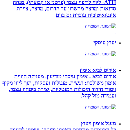
ATH- ליווי לריפוי עצמי (פרטני או קבוצתי), מנחה
סדנאות ומרצה מהשרון עד הדרום, מרצה, ציירת
אינטואיטיבית עובדת גם בזום
יעוץ עיסקי
איריס לביא אימון
איריס לביא - אימון עיסקי מודיעין. מעניקה חוויית
אימון משולבת: רגשית, מנטלית ועסקית, תוך ליווי מקיף
ויסודי חידוד היכולות המנטליות, יצירת ביטחון עצמי,
ועמידה מול קהל.
מעגל אימון ויעוץ
כל המומחים מתחומי האימון והיעוץ, ישמחו להעניק