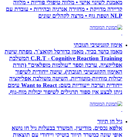
מאמנת לשינוי אישי • מלווה טיפולי פוריות • מלווה
קריירה מדויקת • מחזירה אנרגיה ובהירות • עובדת עם
NLP ושפת גוף • מרצה לקהלים שונים
אימון קוגניטיבי תגובתי
מאמן כושר בכיר, מאמן כדורסל וקואצ`ר, מפתח שיטת
C.R.T - Cognitive Reaction Training המשלבת
אפליקציה, ערכה וספר ”עולמות מופלאים” (תורת
האימון הקוגניטיבי תגובתי). שיטה ייחודית לשיפור
יכולות מוחיות-מוטוריות. השיטה משולבת אפליקציה
ייחודית וערכה ייעודיות בשם: Want to React עימם
ניתן לבצע אין ספור תרגילים לשיפור יכולות מוח-גוף.
גיל חן תיווך
אלפא נכסים, מודיעין, המשרד בבעלות גיל חן נושא
אופי שונה כמשרד תיווך בוטיקי וייחודי עם תוצאות