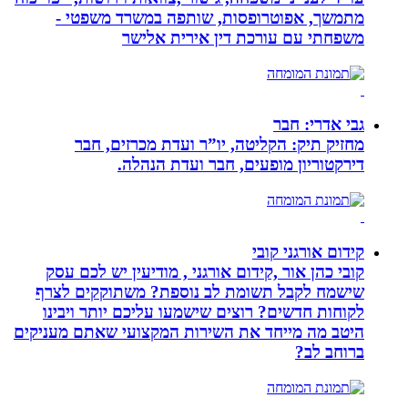
מתמשך, אפוטרופסות, שותפה במשרד משפטי -
משפחתי עם עורכת דין אירית אלישר
גבי אדרי: חבר
מחזיק תיק: הקליטה, יו”ר ועדת מכרזים, חבר
דירקטוריון מופעים, חבר ועדת הנהלה.
קידום אורגני קובי
קובי כהן אור ,קידום אורגני , מודיעין יש לכם עסק
שישמח לקבל תשומת לב נוספת? משתוקקים לצרף
לקוחות חדשים? רוצים שישמעו עליכם יותר ויבינו
היטב מה מייחד את השירות המקצועי שאתם מעניקים
ברוחב לב?