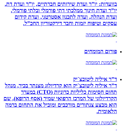
בוועדות: יו”ר ועדת שירותים חברתיים, יו”ר ועדת דת,
יו”ר ועדת חינוך ממלכתי דתי פורמלי ובלתי פורמלי,
ועדת הנהלה, ועדה לתכנון אסטרטגי, ועדת קידום
עסקים וטיפוח יזמות וחבר דירקטוריון החכ”ל.
פורום המומחים
ד”ר איליה ליטובצ`יק
ד”ר איליה ליטובצ`יק הוא קרדיולוג מצנתר בכיר, מנהל
תחום חסימות כליליות כרוניות (CTO) במערך
הקרדיולוגי של המרכז הרפואי שמיר (אסף הרופא), שם
הוא מבצע צנתורים מורכבים ומוביל את התחום ברמה
הלאומית.