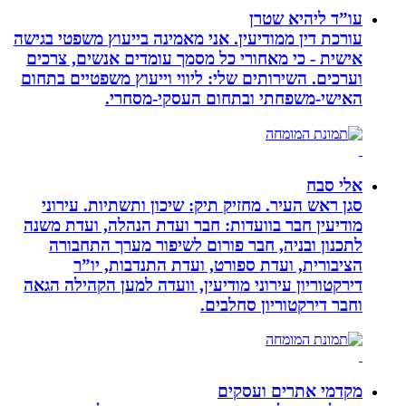
עו”ד ליהיא שטרן
עורכת דין ממודיעין. אני מאמינה בייעוץ משפטי בגישה
אישית - כי מאחורי כל מסמך עומדים אנשים, צרכים
וערכים. השירותים שלי: ליווי וייעוץ משפטיים בתחום
האישי-משפחתי ובתחום העסקי-מסחרי.
אלי סבח
סגן ראש העיר. מחזיק תיק: שיכון ותשתיות. עירוני
מודיעין חבר בוועדות: חבר ועדת הנהלה, ועדת משנה
לתכנון ובניה, חבר פורום לשיפור מערך התחבורה
הציבורית, ועדת ספורט, ועדת התנדבות, יו”ר
דירקטוריון עירוני מודיעין, וועדה למען הקהילה הגאה
וחבר דירקטוריון סחלבים.
מקדמי אתרים ועסקים