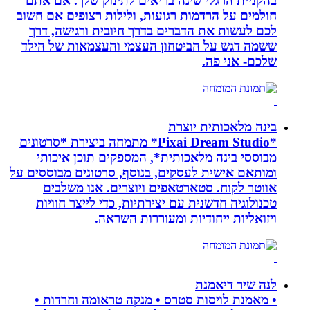
בהקניית הרגלי שינה בריאים לתינוק שלך. אם אתם
חולמים על הרדמות רגועות, ולילות רצופים אם חשוב
לכם לעשות את הדברים בדרך חיובית ורגישה, דרך
ששמה דגש על הביטחון העצמי והעצמאות של הילד
שלכם- אני פה.
בינה מלאכותית יוצרת
*Pixai Dream Studio* מתמחה ביצירת *סרטונים
מבוססי בינה מלאכותית*, המספקים תוכן איכותי
ומותאם אישית לעסקים, בנוסף, סרטונים מבוססים על
אווטר לקוח. סטארטאפים ויוצרים. אנו משלבים
טכנולוגיה חדשנית עם יצירתיות, כדי לייצר חוויות
ויזואליות ייחודיות ומעוררות השראה.
לנה שיר דיאמנת
• מאמנת לויסות סטרס • מנקה טראומה וחרדות •