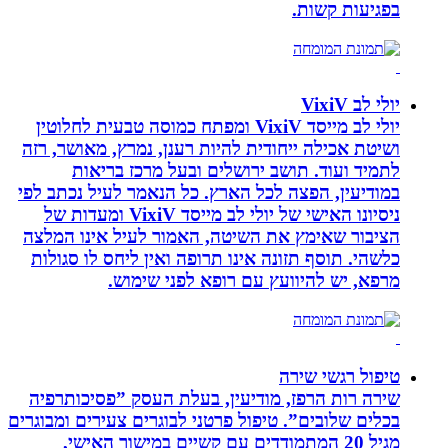
בפגיעות קשות.
יולי לב VixiV
יולי לב מייסד VixiV ומפתח כמוסה טבעית לחלוטין
ושיטת אכילה ייחודית להיות רענן, נמרץ, מאושר, רזה
לתמיד ועוד. תושב ירושלים ובעל מרכז בריאות
במודיעין, הפצה לכל הארץ. כל הנאמר לעיל נכתב לפי
ניסיונו האישי של יולי לב מייסד VixiV ומעדות של
הציבור שאימץ את השיטה, האמור לעיל אינו המלצה
כלשהי. תוסף תזונה אינו תרופה ואין ליחס לו סגולות
מרפא, יש להיוועץ עם רופא לפני שימוש.
טיפול רגשי שירה
שירה רות הרפז, מודיעין, בעלת העסק ”פסיכותרפיה
בכלים שלובים”. טיפול פרטני לבוגרים צעירים ומבוגרים
מגיל 20 המתמודדים עם קשיים במישור האישי,