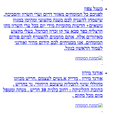
מעגל צפון
לפניכם כל המומחים מאזור דרום וערי השרון והסביבה,
שישמחו להעניק לכם מענה מקצועי ומהימן במגוון
נושאים+ חדשות מקומיות מידי יום בכל ערי השרון מקו
הרצליה כפר סבא עד קו זכרון הכרמל. בעלי מקצוע
מאיזורים אלה, אתם מוזמנים להצטרף למיזם פורום
המומחים. אנו מבטיחים לכם קידום מהיר ואורגני
לעמוד הראשון בגוגל.
אורגד מירון
אורגד מירון , מדייק א.נשים לעצמם .חריש מכוונן
מחוללי שינוי לתכלית עיצובם הייחודי. גר בחריש .
כתובת הקליניקה : רחוב כלנית 30 חריש . מנחה ומטפל
בזום מכל מקום .