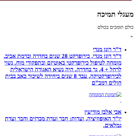
גלי תמיכה
לם תומכים בכולם
ד”ר רונן מנדי
ד”ר רונן מנדי, כירופרקט 28 שנים בחדרה וברמת אביב,
מומחה לטיפול כירופרקטי באוטיזם ובתפקודי מוח. נשוי
לרחל + 4, גר בחדרה. היה נשיא האגודה הישראלית
לכירופרקטיקה, עבד 8 שנים ביחידה לשיכוך כאב בבית
חולים רמב”ם
אבי אלבז מודיעין
יו”ר האופוזיציה, ועדות: חבר ועדת מכרזים וחבר ועדת
גמלאים.