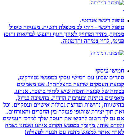
טיפול ריגשי אנרגטי,
טיפול ריגשי - רותי לב מטפלת רגשית. מעניקה טיפול
ממוקד, מהיר ומדוייק לאיזון הגוף והנפש לבריאות וחוסן
פנימי, לחיי צמיחה והרמוניה.
חמישי עיסקי
סוגרים שבוע עם חמישי עסקי במפגשי נטוורקינג,
קבוצת העסקים שרוצה בהצלחתך!. אנו מאמינים
בכוחה של קבוצה והכוח שיש ליחיד בתוכה. אנחנו.
מאמינים בנתינה ובערבות הדדית. בחשיבה בגדול,
בהישגיות, נחישות ופריצת גבולות אישיים ועסקיים. וכל
זאת תוך יצירת שיתופי פעולה בין החברים והאורחים..
אם גם לך חשוב להביא את העסק שלך למרכז העניינים
ולקדם אותו, מקומך במפגש הקרוב איתנו ואנחנו נשמח
לארח אותך למפגש מהנה עם הנעה לפעולה!