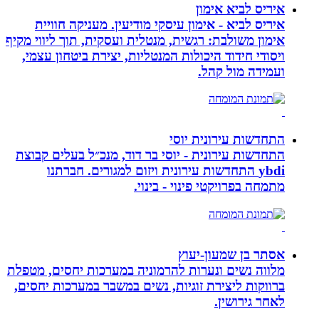
איריס לביא אימון
איריס לביא - אימון עיסקי מודיעין. מעניקה חוויית
אימון משולבת: רגשית, מנטלית ועסקית, תוך ליווי מקיף
ויסודי חידוד היכולות המנטליות, יצירת ביטחון עצמי,
ועמידה מול קהל.
התחדשות עירונית יוסי
התחדשות עירונית - יוסי בר דוד, מנכ״ל בעלים קבוצת
ybdi התחדשות עירונית ויזום למגורים. חברתנו
מתמחה בפרויקטי פינוי - בינוי.
אסתר בן שמעון-יעוץ
מלווה נשים ונערות להרמוניה במערכות יחסים, מטפלת
ברווקות ליצירת זוגיות, נשים במשבר במערכות יחסים,
לאחר גירושין.