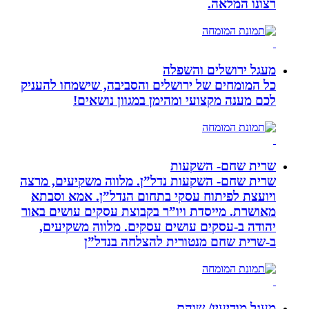
רצונו המלאה.
מעגל ירושלים והשפלה
כל המומחים של ירושלים והסביבה, שישמחו להעניק
לכם מענה מקצועי ומהימן במגוון נושאים!
שרית שחם- השקעות
שרית שחם- השקעות נדל”ן. מלווה משקיעים, מרצה
ויועצת לפיתוח עסקי בתחום הנדל”ן. אמא וסבתא
מאושרת. ‏מייסדת ויו”ר בקבוצת עסקים עושים באור
יהודה‏ ב-‏עסקים עושים עסקים‏. ‏מלווה משקיעים,
ב-‏שרית שחם מנטורית להצלחה בנדל”ן‏
מעגל מודיעין/ שוהם