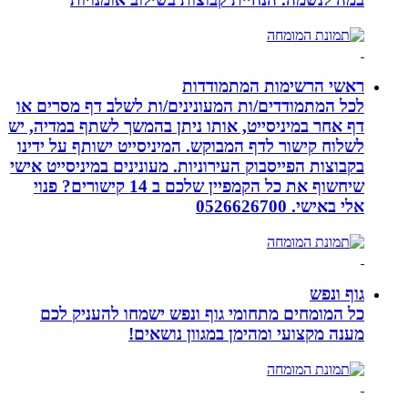
ראשי הרשימות המתמודדות
לכל המתמודדים/ות המעונינים/ות לשלב דף מסרים או
דף אחר במיניסייט, אותו ניתן בהמשך לשתף במדיה, יש
לשלוח קישור לדף המבוקש. המיניסייט ישותף על ידינו
בקבוצות הפייסבוק העירוניות. מעונינים במיניסייט אישי
שיחשוף את כל הקמפיין שלכם ב 14 קישורים? פנוי
אלי באישי. 0526626700
גוף ונפש
כל המומחים מתחומי גוף ונפש ישמחו להעניק לכם
מענה מקצועי ומהימן במגוון נושאים!