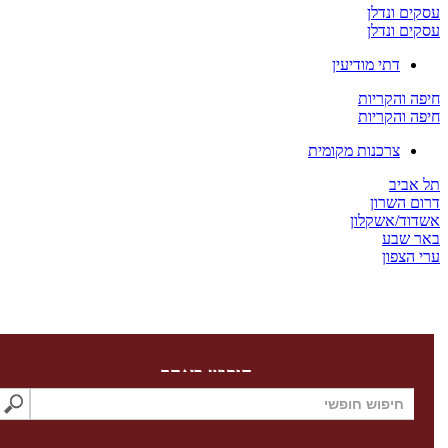
ים ונדלן
ים ונדלן
דתי מודיעין
ה והקריות
ה והקריות
צרכנות מקומית
 אביב
ום השרון
דוד/אשקלון
ר שבע
 הצפון
חיפוש באתר