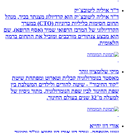
ד”ר איליה ליטובצ`יק
ד”ר איליה ליטובצ`יק הוא קרדיולוג מצנתר בכיר, מנהל
תחום חסימות כליליות כרוניות (CTO) במערך
הקרדיולוגי של המרכז הרפואי שמיר (אסף הרופא), שם
הוא מבצע צנתורים מורכבים ומוביל את התחום ברמה
הלאומית.
מיקי שלומציון זוהר
מאסטר בנומרולוגיה קבלית וטארוט ומפתחת שיטת
”קוד החיבור” - שיטה להורים ולילדים המשלבת בין
שפת החינוך לבין שפת הנומרולוגיה, מתוך ניסיון של
למעלה מ־32 שנים בעולם החינוך.
אורי דון יחייא
שיני משפחה- עורך דין אורי דון יחייא עו”ד ומגשר