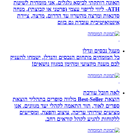
תאונה רותקתי לכיסא גלגלים. אני מומחית לשיטת
ATH- ליווי לריפוי עצמי (פרטני או קבוצתי), מנחה
סדנאות ומרצה מהשרון עד הדרום, מרצה, ציירת
אינטואיטיבית עובדת גם בזום
מעגל נכסים ונדלן
כל המומחים מתחום הנכסים והנדלן, ישמחו להעניק
לכם מענה מקצועי ומהימן במגוון נושאים!
לאה חובל עורכת
הוצאת Best-Seller מלווה סופרים בתהליך הוצאת
ספרים לאור, תוך התאמה לקהלי יעד מגוונים. אנו
מציעים שירותי עריכה, עיצוב והפצה, ומסייעים
ללקוחות להגיע לקהל קוראים רחב.