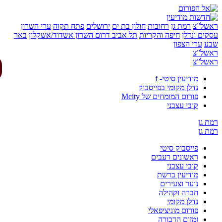
של”צ
רמת גן
רחובות
חולון בת ים
ירושלים
פתח תקוה
ערי השרון
ים ונדלן
חיפה והקריות
תל אביב
דרום השרון
אשדוד/אשקלון
באר
ע
ערי הצפון
של”צ
של”צ
מודיעין סיטי- f
נדלן מקומי בפייסבוק
פורום המומחים של Mcity
קובי עצבני
 גן
 גן
פייסבוק סיטי
ראשונים רעבים
קובי עצבני
מודיעין ברשת
נוער וצעירים
חברה וקהילה
נדלן מקומי
פורום מוניציפאלי
זמזום הדבורה