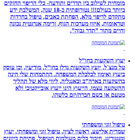
מומחית לשילוב בין תדרים ותודעה- כלי הריפוי החזקים
ביותר בעולם!!! נטורופתית כ-18 שנה, המשלבת ידע
מתקדם לריפוי מלא, הפחתת כאבים, טיפול בחרדות
וטראומות, איזון מערכות הגוף, זרימה אנרגטית נכונה
וחיים מתוך ”תדר גבוה”.
יעוץ השקעות בחו”ל
טל מנצ`ל, יועץ השקעות נדלן בחו”ל, מודיעין, וכן עוסק
ביעוץ ואימון לכלכלת המשפחה. ההתמחות שלי הינה
בהשקעות בארה”ב ובאנגליה, ליווי מלא של תהליך
ההשקעה עצמו. הייעוץ הינו ייעוץ אובייקטיבי ולא
מטעם או בשם חברה/יזם כלשהו.
טיפול זוגי ומשפחתי
שמרית אלישע, ראשון לציון, טיפול זוגי ומשפחתי, יעוץ
ומנטורינג. חיבור כלים מעולמות הטיפול, פתיחת כיוונים