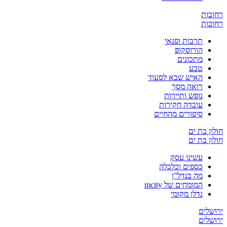
ובות
ובות
תרבות ופנאי
הורוסקופ
מתכונים
טבע
האיש שבא לסעוד
רואה מסך
נופש ותיירות
עובדה חקירות
סיפורים מהחיים
ון בת ים
ון בת ים
עשינו עסק
כספים וכלכלה
מה בנדל”ן
המומחים של mcity
נדלן מקומי
שלים
שלים