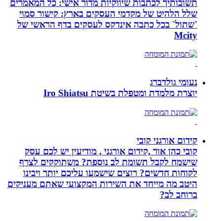
תשובותיך לכתבות שיווקיות מדור אישי: כל המאמרים
שלל הלהיט של מקדמי העסקים בארץ: קישור סמוי
`שתול` בכל כתבה אינדקס לעסקים בדף הראשי של
Mcity
נעומי גולדברג
יוצרת מלמדת ומטפלת בשיטת Iro Shiatsu
קידום אורגני קובי
קובי כהן אור ,קידום אורגני , מודיעין יש לכם עסק
שישמח לקבל תשומת לב נוספת? משתוקקים לצרף
לקוחות חדשים? רוצים שישמעו עליכם יותר ויבינו
היטב מה מייחד את השירות המקצועי שאתם מעניקים
ברוחב לב?