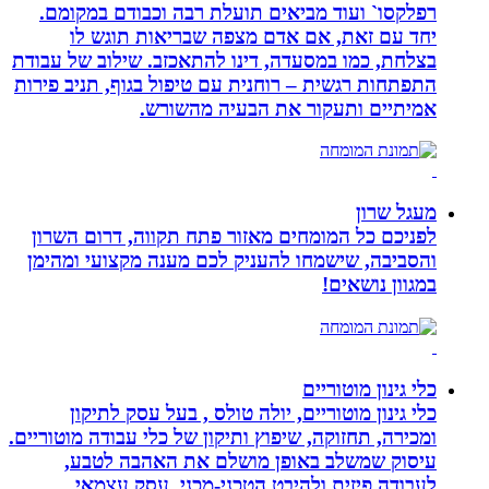
רפלקסו` ועוד מביאים תועלת רבה וכבודם במקומם.
יחד עם זאת, אם אדם מצפה שבריאות תוגש לו
בצלחת, כמו במסעדה, דינו להתאכזב. שילוב של עבודת
התפתחות רגשית – רוחנית עם טיפול בגוף, תניב פירות
אמיתיים ותעקור את הבעיה מהשורש.
מעגל שרון
לפניכם כל המומחים מאזור פתח תקווה, דרום השרון
והסביבה, שישמחו להעניק לכם מענה מקצועי ומהימן
במגוון נושאים!
כלי גינון מוטוריים
כלי גינון מוטוריים, יולה טולס , בעל עסק לתיקון
ומכירה, תחזוקה, שיפוץ ותיקון של כלי עבודה מוטוריים.
עיסוק שמשלב באופן מושלם את האהבה לטבע,
לעבודה פיזית ולהיבט הטכני-מכני. עסק עצמאי