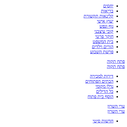
יחסים
בריאות
קלינאות תקשורת
יעוץ אישי
גוף ונפש
קובי עיצבני
חוקר פרטי
בית המשפט
הורים וילדים
פרשת השבוע
ח תקוה
ח תקוה
דירות למכירה
הבתים הפתוחים
נדלן מקומי
כל הדילים
הוסף בית פתוח
 השרון
 השרון
חדשות סיטי