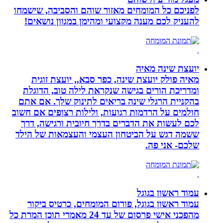
לפניכם כל המומחים מאזור שוהם והסביבה, שישמחו
להעניק לכם מענה מקצועי ומהימן במגוון נושאים!
יועצת שינה מאיה
מאיה פולק יועצת שינה, כפר סבא,, יועצת זוגית
ומדריכת הורים בגישה שנקראת לילה טוב, הדוגלת
בהקניית הרגלי שינה בריאים לתינוק שלך. אם אתם
חולמים על הרדמות רגועות, ולילות רצופים אם חשוב
לכם לעשות את הדברים בדרך חיובית ורגישה, דרך
ששמה דגש על הביטחון העצמי והעצמאות של הילד
שלכם- אני פה.
עמוד ראשון בגוגל
עמוד ראשון בגוגל, פורום המומחים, כרטיס ביקור
מהפכני אישי פרסום של עד 24 מאמרי תוכן המרת כל