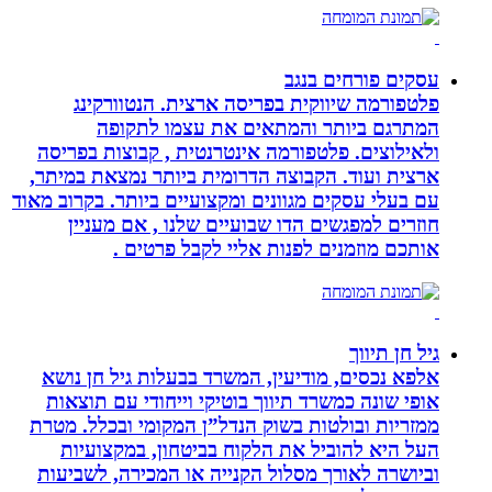
עסקים פורחים בנגב
פלטפורמה שיווקית בפריסה ארצית. הנטוורקינג
המתרגם ביותר והמתאים את עצמו לתקופה
ולאילוצים. פלטפורמה אינטרנטית , קבוצות בפריסה
ארצית ועוד. הקבוצה הדרומית ביותר נמצאת במיתר,
עם בעלי עסקים מגוונים ומקצועיים ביותר. בקרוב מאוד
חוזרים למפגשים הדו שבועיים שלנו , אם מעניין
אותכם מוזמנים לפנות אליי לקבל פרטים .
גיל חן תיווך
אלפא נכסים, מודיעין, המשרד בבעלות גיל חן נושא
אופי שונה כמשרד תיווך בוטיקי וייחודי עם תוצאות
ממזריות ובולטות בשוק הנדל”ן המקומי ובכלל. מטרת
העל היא להוביל את הלקוח בביטחון, במקצועיות
וביושרה לאורך מסלול הקנייה או המכירה, לשביעות