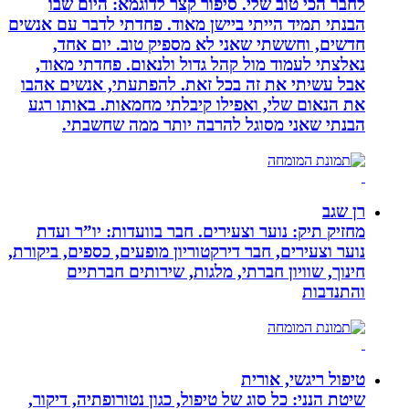
לחבר הכי טוב שלי. סיפור קצר לדוגמא: היום שבו
הבנתי תמיד הייתי ביישן מאוד. פחדתי לדבר עם אנשים
חדשים, וחששתי שאני לא מספיק טוב. יום אחד,
נאלצתי לעמוד מול קהל גדול ולנאום. פחדתי מאוד,
אבל עשיתי את זה בכל זאת. להפתעתי, אנשים אהבו
את הנאום שלי, ואפילו קיבלתי מחמאות. באותו רגע
הבנתי שאני מסוגל להרבה יותר ממה שחשבתי.
רן שגב
מחזיק תיק: נוער וצעירים. חבר בוועדות: יו”ר ועדת
נוער וצעירים, חבר דירקטוריון מופעים, כספים, ביקורת,
חינוך, שוויון חברתי, מלגות, שירותים חברתיים
והתנדבות
טיפול ריגשי, אורית
שיטת הנני: כל סוג של טיפול, כגון נטורופתיה, דיקור,