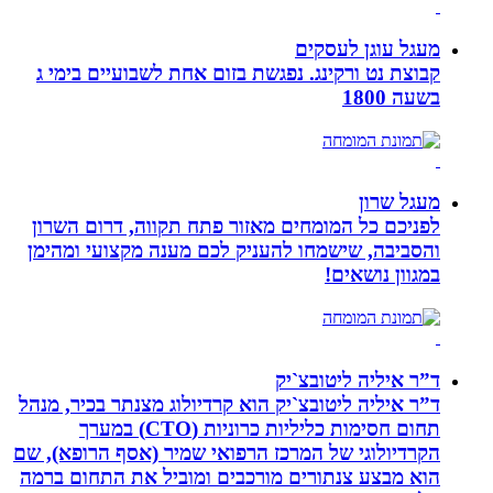
מעגל עוגן לעסקים
קבוצת נט ורקינג. נפגשת בזום אחת לשבועיים בימי ג
בשעה 1800
מעגל שרון
לפניכם כל המומחים מאזור פתח תקווה, דרום השרון
והסביבה, שישמחו להעניק לכם מענה מקצועי ומהימן
במגוון נושאים!
ד”ר איליה ליטובצ`יק
ד”ר איליה ליטובצ`יק הוא קרדיולוג מצנתר בכיר, מנהל
תחום חסימות כליליות כרוניות (CTO) במערך
הקרדיולוגי של המרכז הרפואי שמיר (אסף הרופא), שם
הוא מבצע צנתורים מורכבים ומוביל את התחום ברמה