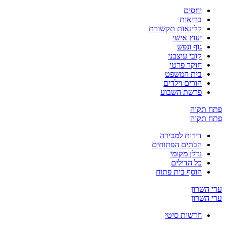
יחסים
בריאות
קלינאות תקשורת
יעוץ אישי
גוף ונפש
קובי עיצבני
חוקר פרטי
בית המשפט
הורים וילדים
פרשת השבוע
ח תקוה
ח תקוה
דירות למכירה
הבתים הפתוחים
נדלן מקומי
כל הדילים
הוסף בית פתוח
 השרון
 השרון
חדשות סיטי