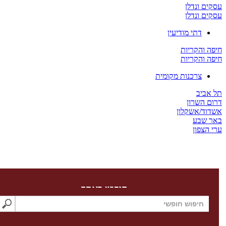
ים ונדלן
ים ונדלן
דתי מודיעין
ה והקריות
ה והקריות
צרכנות מקומית
 אביב
ום השרון
דוד/אשקלון
ר שבע
 הצפון
חיפוש באתר