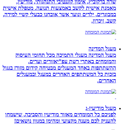
שרה ברקוביץ, אימון קוגנטיבי התנהגותי, מודיעין,
מאמנת אישית לקשב באמצעות תנועה. מטפלת אישית
במבוגרים, ילדים ונוער אשר אובחנו כבעלי קשיי למידה,
קשב, זיכרון.
מעגל המדינה
מעגל המדינה מעגלי התמיכה מכל תחומי העיסוק
והמומחים באתרי רשת עפ”יאזורים וערים.
ההשתתפות באחד המעגלים מבטיחה קידום מזורז בגגול
בזכות כל המשתתפים האחרים במעגל ובמעגלים
האחרים.
מעגל מודיעין-ג
לפניכם כל המומחים מאזור מודיעין והסביבה, שישמחו
להעניק לכם מענה מקצועי ומהימן במגוון נושאים!