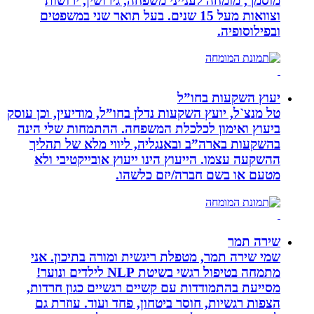
מוסמך, מומחה לענייני משפחה, גירושין, ירושות
וצוואות מעל 15 שנים. בעל תואר שני במשפטים
ובפילוסופיה.
יעוץ השקעות בחו”ל
טל מנצ`ל, יועץ השקעות נדלן בחו”ל, מודיעין, וכן עוסק
ביעוץ ואימון לכלכלת המשפחה. ההתמחות שלי הינה
בהשקעות בארה”ב ובאנגליה, ליווי מלא של תהליך
ההשקעה עצמו. הייעוץ הינו ייעוץ אובייקטיבי ולא
מטעם או בשם חברה/יזם כלשהו.
שירה תמר
שמי שירה תמר, מטפלת ריגשית ומורה בתיכון. אני
מתמחה בטיפול רגשי בשיטת NLP לילדים ונוער!
מסייעת בהתמודדות עם קשיים רגשיים כגון חרדות,
הצפות רגשיות, חוסר ביטחון, פחד ועוד. עוזרת גם