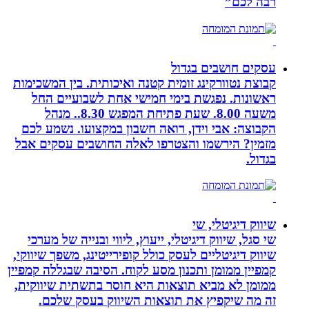
רבה לכם”
עסקים חושבים בגדול
קבוצת נטוורקינג זומית קטנה ואיכותית. בין המשכימות
ראשונות. נפגשת בימי חמישי אחת לשבועיים החל
משעה 8.00. שעת פתיחת המפגש 8.30.. מנהל
הקבוצה: אבי וידן, רואה חשבון במקצועו. נשמע לכם
מזמין? הירשמו והצטרפו לאלה החושבים עסקים אבל
בגדול.
שיווק דיגיטלי, שי
שי סגל, שיווק דיגיטלי, ייעוץ, ליווי ובנייה של מערכי
שיווק דיגיטליים לעסק כולל קופירייטינג, משפך שיווקי,
קמפיין ממומן ותכנון מסע לקוח. הסיבה שבגללה קמפיין
ממומן לא מביא תוצאות היא חוסר בתשתית שיווקית,
זה מה שיקפיץ את תוצאות השיווק בעסק שלכם.