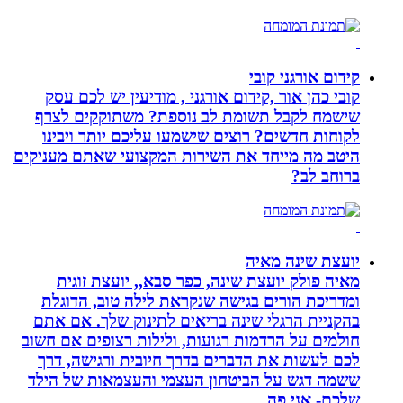
קידום אורגני קובי
קובי כהן אור ,קידום אורגני , מודיעין יש לכם עסק
שישמח לקבל תשומת לב נוספת? משתוקקים לצרף
לקוחות חדשים? רוצים שישמעו עליכם יותר ויבינו
היטב מה מייחד את השירות המקצועי שאתם מעניקים
ברוחב לב?
יועצת שינה מאיה
מאיה פולק יועצת שינה, כפר סבא,, יועצת זוגית
ומדריכת הורים בגישה שנקראת לילה טוב, הדוגלת
בהקניית הרגלי שינה בריאים לתינוק שלך. אם אתם
חולמים על הרדמות רגועות, ולילות רצופים אם חשוב
לכם לעשות את הדברים בדרך חיובית ורגישה, דרך
ששמה דגש על הביטחון העצמי והעצמאות של הילד
שלכם- אני פה.