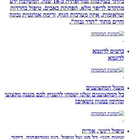
ביותר בעולם!!! נטורופתית כ-18 שנה, המשלבת ידע
מתקדם לריפוי מלא, הפחתת כאבים, טיפול בחרדות
וטראומות, איזון מערכות הגוף, זרימה אנרגטית נכונה
וחיים מתוך ”תדר גבוה”.
כרטיס לדוגמא
לדוגמא
מעגל המקצוענים
כל המקצוענים שלנו ישמחו להעניק לכם מענה מקצועי
ומהימן במגוון נושאים!
טיפול ריגשי, אורית
שיטת הנני: כל סוג של טיפול, כגון נטורופתיה, דיקור,