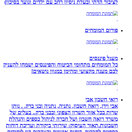
לציבור הדתי ובעלת ניסיון רחב עם ילדים ונוער בסיכון)
פורום המומחים
מעגל פיננסים
כל המומחים מתחומי הביטוח והפיננסים ישמחו להעניק
לכם מענה מקצועי ומהימן במגוון נושאים!
רואי חשבון אבי
אבי וידן, רואה חשבון, נתניה, נתניה ובני ברק. . נותן
שרות בכל אזור השרון הצפוני ובבני ברק.. בעלים של
משרד רואה חשבון ושל חברה לניהול כספים והנהלת
חשבונות.תאור העיסוק: שירותי ביקורת ועריכת דוחות
כספיים לחברות, דוחות אישיים והצהרות הון ליחידים,