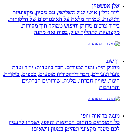
אלן אפשטיין
ליווי נדל״ן אישי לגיל השלישי, עם ניסיון, מקצועיות
ורגישות. שמירה מלאה על האינטרסים של הלקוחות,
בירור צרכים מדויק וחיפוש ממוקד תוך מסירות,
מקצועיות לתהליך יעיל, בטוח ואף מהנה
רן שגב
מחזיק תיק: נוער וצעירים. חבר בוועדות: יו”ר ועדת
נוער וצעירים, חבר דירקטוריון מופעים, כספים, ביקורת,
חינוך, שוויון חברתי, מלגות, שירותים חברתיים
והתנדבות
מעגל בריאות ויופי
כל המומחים מתחום הבריאות והיופי, ישמחו להעניק
לכם מענה מקצועי ומהימן במגוון נושאים!