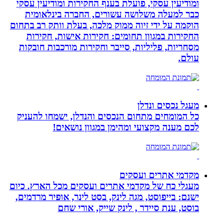
ומודיעין עסקי, פועלת בענף החקירות ומודיעין עסקי
כבר למעלה משלושה עשורים, החברה בינלאומית
הוקמה על ידי זיוה ממוק מלכה, בעלת וותק רב בתחום
החקירות במגוון תחומים: חקירות אישות, חקירות
מסחריות, פליליות, סייבר וחקירות מורכבות חובקות
עולם.
מעגל נכסים ונדלן
כל המומחים מתחום הנכסים והנדלן, ישמחו להעניק
לכם מענה מקצועי ומהימן במגוון נושאים!
מקדמי אתרים ועסקים
מעגלי כח של מקדמי אתרים ועסקים מכל הארץ. כיום
ישנם: בייפוסט, מגה לינק, בסט לינר, אופיר מרדמים,
בוסט, ענת סיידר , לינק שייק, אורי שחם