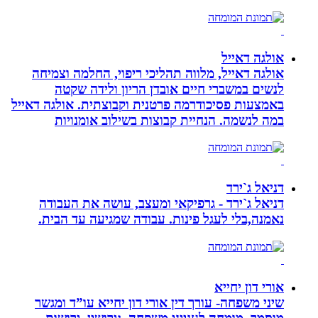
אולגה דאייל
אולגה דאייל, מלווה תהליכי ריפוי, החלמה וצמיחה
לנשים במשברי חיים אובדן הריון ולידה שקטה
באמצעות פסיכודרמה פרטנית וקבוצתית. אולגה דאייל
במה לנשמה. ‏הנחיית קבוצות בשילוב אומנויות‏
דניאל ג`ירד
דניאל ג`ירד - גרפיקאי ומעצב, עושה את העבודה
נאמנה,בלי לעגל פינות. עבודה שמגיעה עד הבית.
אורי דון יחייא
שיני משפחה- עורך דין אורי דון יחייא עו”ד ומגשר