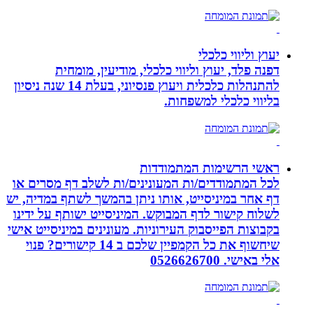
יעוץ וליווי כלכלי
דפנה פלד, יעוץ וליווי כלכלי, מודיעין, מומחית
להתנהלות כלכלית ויעוץ פנסיוני, בעלת 14 שנה ניסיון
בליווי כלכלי למשפחות.
ראשי הרשימות המתמודדות
לכל המתמודדים/ות המעונינים/ות לשלב דף מסרים או
דף אחר במיניסייט, אותו ניתן בהמשך לשתף במדיה, יש
לשלוח קישור לדף המבוקש. המיניסייט ישותף על ידינו
בקבוצות הפייסבוק העירוניות. מעונינים במיניסייט אישי
שיחשוף את כל הקמפיין שלכם ב 14 קישורים? פנוי
אלי באישי. 0526626700