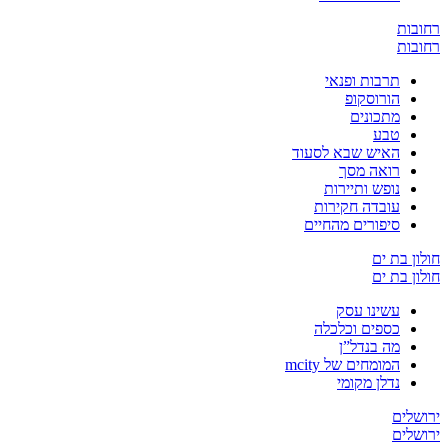
ובות
ובות
תרבות ופנאי
הורוסקופ
מתכונים
טבע
האיש שבא לסעוד
רואה מסך
נופש ותיירות
עובדה חקירות
סיפורים מהחיים
ון בת ים
ון בת ים
עשינו עסק
כספים וכלכלה
מה בנדל”ן
המומחים של mcity
נדלן מקומי
שלים
שלים