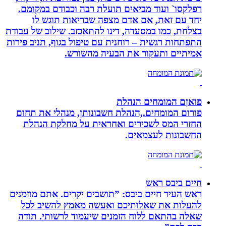
רפלקסו` ועוד מביאים תועלת רבה וכבודם במקומם.
יחד עם זאת, אם אדם מצפה שבריאות תוגש לו
בצלחת, כמו במסעדה, דינו להתאכזב. שילוב של עבודת
התפתחות רגשית – רוחנית עם טיפול בגוף, תניב פירות
אמיתיים ותעקור את הבעיה מהשורש.
פואןם המומחים הנהלת
פורום המומחים.,הנהלת חשבונותן, מנהלי את תחום
החזרי המס לשכירים ואחראית על מחלקת הנהלת
החשבונות לעצמאים.
חיים ביבס ראש
ראש העיר חיים ביבס: ”תושבים יקרים. אתם מוזמנים
להעלות את שאלותיכם ואעשה מאמץ להשיב לכל
שאלה בהתאם ללוח הזמנים שיעמוד לרשותי. תודה