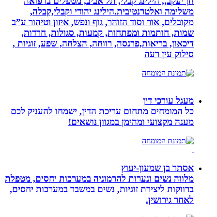
חן יעקב,, הילינג קבלי, תל אביב, מטפלים ברפואה
משלימה ואלטרנטיבית.הילינג יהודי וקבלי,קבלה,
מקובלים, אור וסוד הזוהר, גוף ונפש, איזון וטיהור ע”ב
שמות, חותמות ומפתחות, קמעות, סגולות, חרדות,
דיכאון, בריאות,פרנסה, רווחה, הצלחה, שפע, זוגיות ,
סילוק עין רעה
מעגל עורכי דין
כל המומחים מתחום עריכת הדין, ישמחו להעניק לכם
מענה מקצועי ומהימן במגוון נושאים!
אסתר בן שמעון-יעוץ
מלווה נשים ונערות להרמוניה במערכות יחסים, מטפלת
ברווקות ליצירת זוגיות, נשים במשבר במערכות יחסים,
לאחר גירושין.