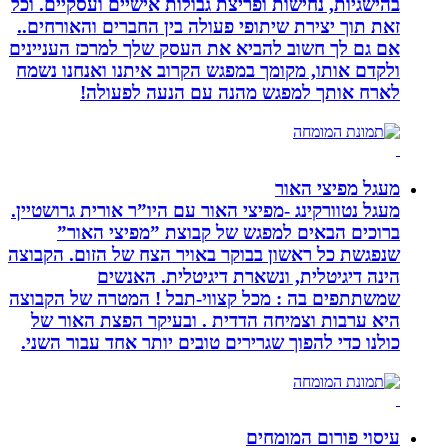
בהישגיות, נחישות ופריצת גבולות אישיים ועסקיים. וכל
זאת תוך יצירת שיתופי פעולה בין החברים והאורחים..
אם גם לך חשוב להביא את העסק שלך למרכז העניינים
ולקדם אותו, מקומך במפגש הקרוב איתנו ואנחנו נשמח
לארח אותך למפגש מהנה עם הנעה לפעולה!
מעגל מפיצי האור
מעגל נטוורקינג -מפיצי האור עם היו”ר אורית גרושטיין.
ברוכים הבאים למפגש של קבוצת ”מפיצי האור”
שנפגשת כל ראשון בבוקר באויר הצח של הזום. הקבוצה
הינה דיגיטלית, ונשארת דיגיטלית. האנשים
שמשתתפים בה : מכל קצווי-תבל ! המטרה של הקבוצה
היא ערבות וצמיחה הדדית . ובעיקר הפצת האור של
כולנו כדי להפוך שגרירים טובים יותר אחד עבור השני.
עיסוי פורום המומחים