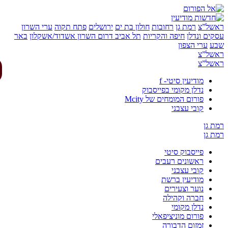
של”צ
רמת גן
רחובות
חולון בת ים
ירושלים
פתח תקוה
ערי השרון
ים ונדלן
חיפה והקריות
תל אביב
דרום השרון
אשדוד/אשקלון
באר
ע
ערי הצפון
של”צ
של”צ
מודיעין סיטי- f
נדלן מקומי בפייסבוק
פורום המומחים של Mcity
קובי עצבני
 גן
 גן
פייסבוק סיטי
ראשונים רעבים
קובי עצבני
מודיעין ברשת
נוער וצעירים
חברה וקהילה
נדלן מקומי
פורום מוניציפאלי
זמזום הדבורה