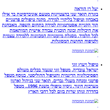
יעל רן הוראה
בוגרת תואר שני בהצטיינות מטעם אוניברסיטת בר אילן
באבחון וטיפול בליקויי למידה. מקנה טיפולים פרטניים
תוך הקניית אסטרטגיות למידה בתחום השפה. מאבחנת
את היכולות ובונה תוכנית עבודה אישית המותאמת
לכל תלמיד. מסגלת מיומנויות המכוונות ללמידה עצמית
ולטיפוח תחושת המסוגלות.
טיפול ויעוץ זוגי
ישראל עובדיה, מטפל זוגי שנעזר בכלים מעולם
הפסיכולוגיה הדינמית והטיפול ההוליסטי. בנוסף מטפל
פרטני ומנחה מעגלי גברים. תואר שני בניהול וארגון
מערכות חינוך. ניסיון טיפולי משנת 1996.. מטפל
בחדרה ונותן שרות בזום לכל רחבי הארץ