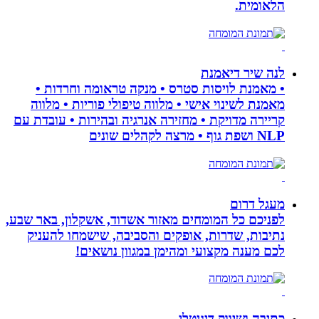
הלאומית.
לנה שיר דיאמנת
• מאמנת לויסות סטרס • מנקה טראומה וחרדות •
מאמנת לשינוי אישי • מלווה טיפולי פוריות • מלווה
קריירה מדויקת • מחזירה אנרגיה ובהירות • עובדת עם
NLP ושפת גוף • מרצה לקהלים שונים
מעגל דרום
לפניכם כל המומחים מאזור אשדוד, אשקלון, באר שבע,
נתיבות, שדרות, אופקים והסביבה, שישמחו להעניק
לכם מענה מקצועי ומהימן במגוון נושאים!
כתיבה ושיווק דיגיטלי