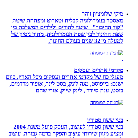
מיקי שלומציון זוהר
מאסטר בנומרולוגיה קבלית וטארוט ומפתחת שיטת
”קוד החיבור” - שיטה להורים ולילדים המשלבת בין
שפת החינוך לבין שפת הנומרולוגיה, מתוך ניסיון של
למעלה מ־32 שנים בעולם החינוך.
מקדמי אתרים ועסקים
מעגלי כח של מקדמי אתרים ועסקים מכל הארץ. כיום
ישנם: בייפוסט, מגה לינק, בסט לינר, אופיר מרדמים,
בוסט, ענת סיידר , לינק שייק, אורי שחם
בטי ששון סטודיו
בטי ששון סטודיו לעיצוב, העסק פועל משנת 2004
ומציע מגוון שירותי עיצוב והפקה ברמה גבוהה. עיצוב