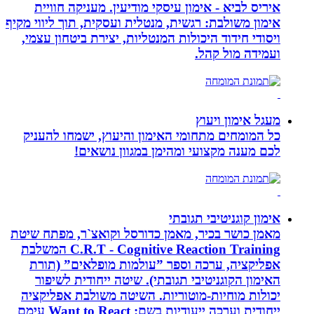
איריס לביא - אימון עיסקי מודיעין. מעניקה חוויית
אימון משולבת: רגשית, מנטלית ועסקית, תוך ליווי מקיף
ויסודי חידוד היכולות המנטליות, יצירת ביטחון עצמי,
ועמידה מול קהל.
מעגל אימון ויעוץ
כל המומחים מתחומי האימון והיעוץ, ישמחו להעניק
לכם מענה מקצועי ומהימן במגוון נושאים!
אימון קוגניטיבי תגובתי
מאמן כושר בכיר, מאמן כדורסל וקואצ`ר, מפתח שיטת
C.R.T - Cognitive Reaction Training המשלבת
אפליקציה, ערכה וספר ”עולמות מופלאים” (תורת
האימון הקוגניטיבי תגובתי). שיטה ייחודית לשיפור
יכולות מוחיות-מוטוריות. השיטה משולבת אפליקציה
ייחודית וערכה ייעודיות בשם: Want to React עימם