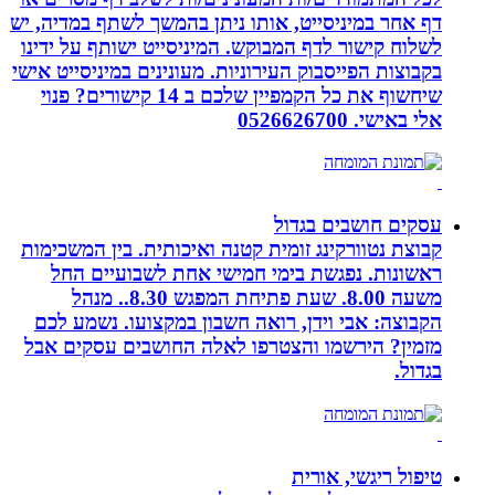
דף אחר במיניסייט, אותו ניתן בהמשך לשתף במדיה, יש
לשלוח קישור לדף המבוקש. המיניסייט ישותף על ידינו
בקבוצות הפייסבוק העירוניות. מעונינים במיניסייט אישי
שיחשוף את כל הקמפיין שלכם ב 14 קישורים? פנוי
אלי באישי. 0526626700
עסקים חושבים בגדול
קבוצת נטוורקינג זומית קטנה ואיכותית. בין המשכימות
ראשונות. נפגשת בימי חמישי אחת לשבועיים החל
משעה 8.00. שעת פתיחת המפגש 8.30.. מנהל
הקבוצה: אבי וידן, רואה חשבון במקצועו. נשמע לכם
מזמין? הירשמו והצטרפו לאלה החושבים עסקים אבל
בגדול.
טיפול ריגשי, אורית