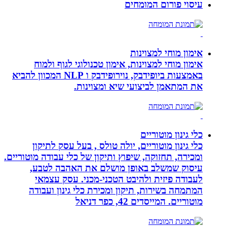
עיסוי פורום המומחים
אימון מוחי למצוינות
אימון מוחי למצוינות, אימון טכנולוגי לגוף ולמוח
באמצעות ביופידבק, נוירופידבק ו NLP המכוון להביא
את המתאמן לביצועי שיא ומצוינות.
כלי גינון מוטוריים
כלי גינון מוטוריים, יולה טולס , בעל עסק לתיקון
ומכירה, תחזוקה, שיפוץ ותיקון של כלי עבודה מוטוריים.
עיסוק שמשלב באופן מושלם את האהבה לטבע,
לעבודה פיזית ולהיבט הטכני-מכני. עסק עצמאי
המתמחה בשירות, תיקון ומכירת כלי גינון ועבודה
מוטוריים. המייסדים 42, כפר דניאל