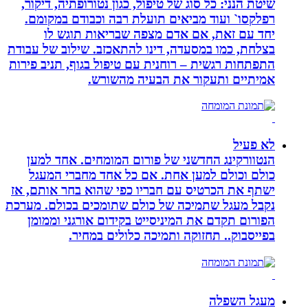
שיטת הנני: כל סוג של טיפול, כגון נטורופתיה, דיקור,
רפלקסו` ועוד מביאים תועלת רבה וכבודם במקומם.
יחד עם זאת, אם אדם מצפה שבריאות תוגש לו
בצלחת, כמו במסעדה, דינו להתאכזב. שילוב של עבודת
התפתחות רגשית – רוחנית עם טיפול בגוף, תניב פירות
אמיתיים ותעקור את הבעיה מהשורש.
לא פעיל
הנטוורקינג החדשני של פורום המומחים. אחד למען
כולם וכולם למען אחת. אם כל אחד מחברי המעגל
ישתף את הכרטיס עם חבריו כפי שהוא בחר אותם, אז
נקבל מעגל שתמיכה של כולם שתומכים בכולם. מערכת
הפורום תקדם את המיניסייט בקידום אורגני וממומן
בפייסבוק.. תחזוקה ותמיכה כלולים במחיר.
מעגל השפלה