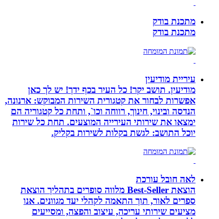
מתכנת בודק
מתכנת בודק
עיריית מודיעין
מודיעין. תושב יקר! כל העיר בכף ידך! יש לך כאן
אפשרות לבחור את קטגורית השירות המבוקש: ארנונה,
הנדסה ובינוי, חינוך, רווחה וכו`, ותחת כל קטגוריה הם
ימצאו את שירותי העירייה המוצעים. תחת כל שירות
יוכל התושב: לגשת בקלות לשירות בקליק.
לאה חובל עורכת
הוצאת Best-Seller מלווה סופרים בתהליך הוצאת
ספרים לאור, תוך התאמה לקהלי יעד מגוונים. אנו
מציעים שירותי עריכה, עיצוב והפצה, ומסייעים