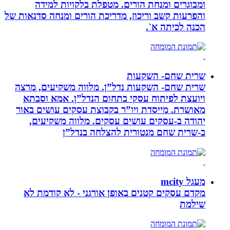
ומבוגרים ומנחת הורים. מטפלת בלקויות למידה
והפרעות קשב וריכוז, מדריכת הורים ומנחה סדנאות של
הכנה לכיתה א`.
שרית שחם- השקעות
שרית שחם- השקעות נדל”ן. מלווה משקיעים, מרצה
ויועצת לפיתוח עסקי בתחום הנדל”ן. אמא וסבתא
מאושרת. ‏מייסדת ויו”ר בקבוצת עסקים עושים באור
יהודה‏ ב-‏עסקים עושים עסקים‏. ‏מלווה משקיעים,
ב-‏שרית שחם מנטורית להצלחה בנדל”ן‏
מעגל mcity
מקדם עסקים קטנים באופן אורגני - לא קודמת לא
שילמת