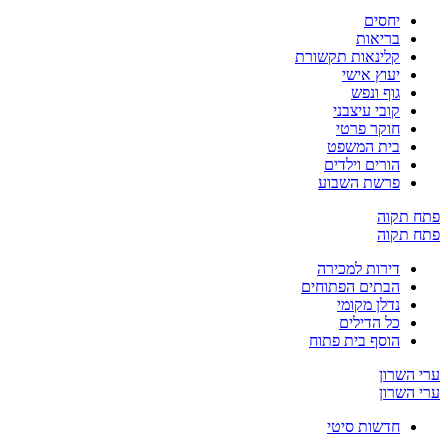
יחסים
בריאות
קלינאות תקשורת
יעוץ אישי
גוף ונפש
קובי עיצבני
חוקר פרטי
בית המשפט
הורים וילדים
פרשת השבוע
ח תקוה
ח תקוה
דירות למכירה
הבתים הפתוחים
נדלן מקומי
כל הדילים
הוסף בית פתוח
 השרון
 השרון
חדשות סיטי