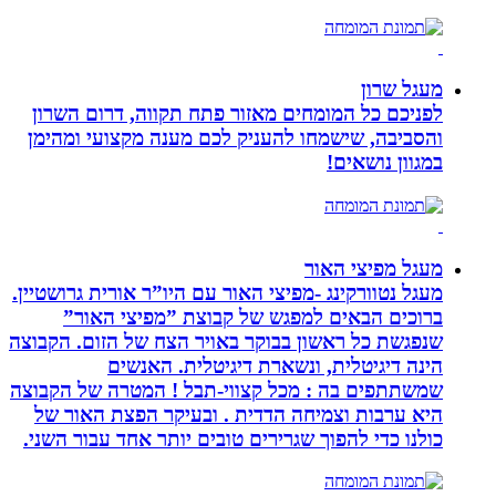
מעגל שרון
לפניכם כל המומחים מאזור פתח תקווה, דרום השרון
והסביבה, שישמחו להעניק לכם מענה מקצועי ומהימן
במגוון נושאים!
מעגל מפיצי האור
מעגל נטוורקינג -מפיצי האור עם היו”ר אורית גרושטיין.
ברוכים הבאים למפגש של קבוצת ”מפיצי האור”
שנפגשת כל ראשון בבוקר באויר הצח של הזום. הקבוצה
הינה דיגיטלית, ונשארת דיגיטלית. האנשים
שמשתתפים בה : מכל קצווי-תבל ! המטרה של הקבוצה
היא ערבות וצמיחה הדדית . ובעיקר הפצת האור של
כולנו כדי להפוך שגרירים טובים יותר אחד עבור השני.