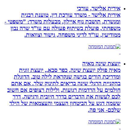
אירית אלישר, עורכי
אירית אלישר - משרד עורכת דין, טוענת רבנית
ומגשרת, תושבת נוף איילון, מבעלות משרד: ”משפטי -
משפחתי, פועלת בשיתוף פעולה עם עו”ד שרה נבון
ממודיעין, עו”ד לדיני משפחה, גישור וצוואות.
יועצת שינה מאיה
מאיה פולק יועצת שינה, כפר סבא,, יועצת זוגית
ומדריכת הורים בגישה שנקראת לילה טוב, הדוגלת
בהקניית הרגלי שינה בריאים לתינוק שלך. אם אתם
חולמים על הרדמות רגועות, ולילות רצופים אם חשוב
לכם לעשות את הדברים בדרך חיובית ורגישה, דרך
ששמה דגש על הביטחון העצמי והעצמאות של הילד
שלכם- אני פה.