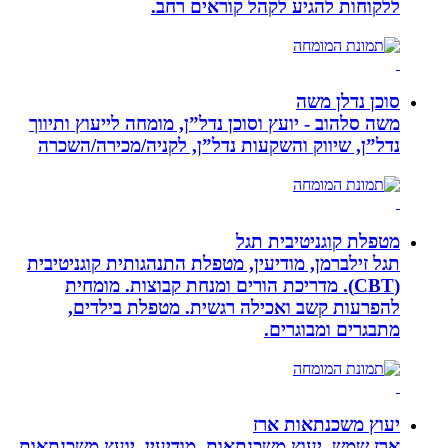
ללקוחות להגיע לקהל קוראים רחב.
סוכן נדלן משה
משה סלהוב - יועץ וסוכן נדל”ן, מומחה לייעוץ ותיווך
נדל”ן, שיווק והשקעות נדל”ן, לקניה/מכירה/השכרה
מטפלת קוגניטיבית תגל
תגל זילברמן, מודיעין, מטפלת התנהגותית קוגניטיבית
(CBT). מדריכת הורים ומנחת קבוצות. מומחית
להפרעות קשב ואכילה רגשית. מטפלת בילדים,
מתבגרים ומבוגרים.
יעוץ משכנתאות ארז
ארז שמש, יעוץ משכנתאות, מודיעין, יועץ משכנתאות