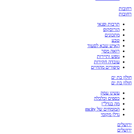
ובות
ובות
תרבות ופנאי
הורוסקופ
מתכונים
טבע
האיש שבא לסעוד
רואה מסך
נופש ותיירות
עובדה חקירות
סיפורים מהחיים
ון בת ים
ון בת ים
עשינו עסק
כספים וכלכלה
מה בנדל”ן
המומחים של mcity
נדלן מקומי
שלים
שלים