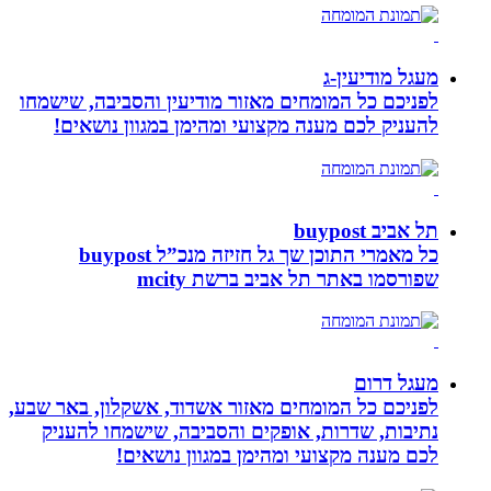
מעגל מודיעין-ג
לפניכם כל המומחים מאזור מודיעין והסביבה, שישמחו
להעניק לכם מענה מקצועי ומהימן במגוון נושאים!
תל אביב buypost
כל מאמרי התוכן שך גל חזיזה מנכ”ל buypost
שפורסמו באתר תל אביב ברשת mcity
מעגל דרום
לפניכם כל המומחים מאזור אשדוד, אשקלון, באר שבע,
נתיבות, שדרות, אופקים והסביבה, שישמחו להעניק
לכם מענה מקצועי ומהימן במגוון נושאים!