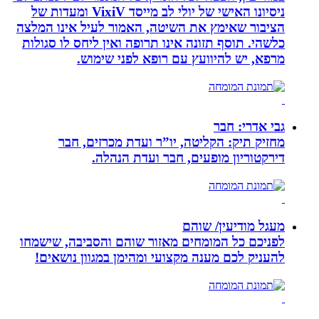
ניסיונו האישי של יולי לב מייסד VixiV ומעדות של
הציבור שאימץ את השיטה, האמור לעיל אינו המלצה
כלשהי. תוסף תזונה אינו תרופה ואין ליחס לו סגולות
מרפא, יש להיוועץ עם רופא לפני שימוש.
גבי אדרי: חבר
מחזיק תיק: הקליטה, יו”ר ועדת מכרזים, חבר
דירקטוריון מופעים, חבר ועדת הנהלה.
מעגל מודיעין/ שוהם
לפניכם כל המומחים מאזור שוהם והסביבה, שישמחו
להעניק לכם מענה מקצועי ומהימן במגוון נושאים!