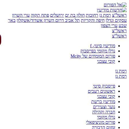
של”צ
רמת גן
רחובות
חולון בת ים
ירושלים
פתח תקוה
ערי השרון
ים ונדלן
חיפה והקריות
תל אביב
דרום השרון
אשדוד/אשקלון
באר
ע
ערי הצפון
של”צ
של”צ
מודיעין סיטי- f
נדלן מקומי בפייסבוק
פורום המומחים של Mcity
קובי עצבני
 גן
 גן
פייסבוק סיטי
ראשונים רעבים
קובי עצבני
מודיעין ברשת
נוער וצעירים
חברה וקהילה
נדלן מקומי
פורום מוניציפאלי
זמזום הדבורה