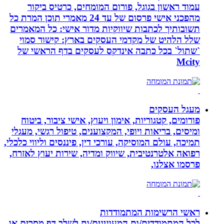
עמוד ראשון בגוגל, פורום המומחים, כרטיס ביקור
מהפכני אישי פרסום של עד 24 מאמרי תוכן המרת כל
תשובותיך לכתבות שיווקיות מדור אישי: כל המאמרים
שלל הלהיט של מקדמי העסקים בארץ: קישור סמוי
`שתול` בכל כתבה אינדקס לעסקים בדף הראשי של
Mcity
מעגל העסקים
פורומים, קטגוריות, אימון ויעוץ, אישי ציבור, ביטוח
ומיסים, בריאות ויופי, המקצוענים, טיפול רגשי, מעגלי
תמיכה, עולם המוסיקה, עורכי דין, פיננסים וליווי כלכלי,
רפואה אלטרנטיבית, שיווק ומדיה, שירות יעוץ לאזרח,
פרסמו אצלנו,
ראשי הרשימות המתמודדות
לכל המתמודדים/ות המעונינים/ות לשלב דף מסרים או