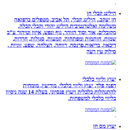
הילינג קבלי חן
חן יעקב,, הילינג קבלי, תל אביב, מטפלים ברפואה
משלימה ואלטרנטיבית.הילינג יהודי וקבלי,קבלה,
מקובלים, אור וסוד הזוהר, גוף ונפש, איזון וטיהור ע”ב
שמות, חותמות ומפתחות, קמעות, סגולות, חרדות,
דיכאון, בריאות,פרנסה, רווחה, הצלחה, שפע, זוגיות ,
סילוק עין רעה
יעוץ וליווי כלכלי
דפנה פלד, יעוץ וליווי כלכלי, מודיעין, מומחית
להתנהלות כלכלית ויעוץ פנסיוני, בעלת 14 שנה ניסיון
בליווי כלכלי למשפחות.
יעוץ מס חן