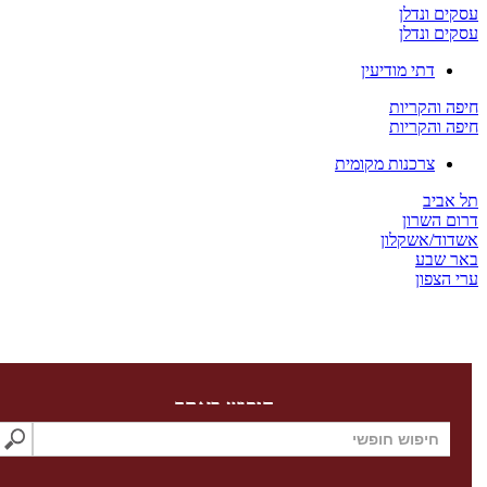
ים ונדלן
ים ונדלן
דתי מודיעין
ה והקריות
ה והקריות
צרכנות מקומית
 אביב
ום השרון
דוד/אשקלון
ר שבע
 הצפון
חיפוש באתר