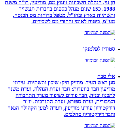
חן נוי, הנהלת חשבונות ויעוץ מס, מודיעין, רו”ח משנת
1988. כ15 שנים מנהל כספים בחברות תעשייה
ותשתיות בארץ ובחו”ל. מטפל בדוחות מס הכנסה,
מע”מ, ביטוח לאומי והחזרי מס לשכירים.
סטודיו לפלמנקו
אלי סבח
סגן ראש העיר. מחזיק תיק: שיכון ותשתיות. עירוני
מודיעין חבר בוועדות: חבר ועדת הנהלה, ועדת משנה
לתכנון ובניה, חבר פורום לשיפור מערך התחבורה
הציבורית, ועדת ספורט, ועדת התנדבות, יו”ר
דירקטוריון עירוני מודיעין, וועדה למען הקהילה הגאה
וחבר דירקטוריון סחלבים.