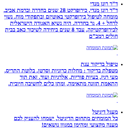
ד”ר רונן מנדי
ד”ר רונן מנדי, כירופרקט 28 שנים בחדרה וברמת אביב,
מומחה לטיפול כירופרקטי באוטיזם ובתפקודי מוח. נשוי
לרחל + 4, גר בחדרה. היה נשיא האגודה הישראלית
לכירופרקטיקה, עבד 8 שנים ביחידה לשיכוך כאב בבית
חולים רמב”ם
טיפול בדיקור ענת
מטפלת בדיקור : מחלות כרוניות וסרטן. בלוטת התריס,
מעי רגיז, בעיות פוריות, אלרגיות ועוד. זאת תוך
התאמת תזונה מתאימה, ומתן כלים לחשיבה חיובית.
מעגל דיגיטל
כל המומחים מתחום הדיגיטל, ישמחו להעניק לכם
מענה מקצועי ומהימן במגוון נושאים!