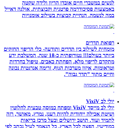
לנשים במשברי חיים אובדן הריון ולידה שקטה
באמצעות פסיכודרמה פרטנית וקבוצתית. אולגה דאייל
במה לנשמה. ‏הנחיית קבוצות בשילוב אומנויות‏
רפואת תדרים
מומחית לשילוב בין תדרים ותודעה- כלי הריפוי החזקים
ביותר בעולם!!! נטורופתית כ-18 שנה, המשלבת ידע
מתקדם לריפוי מלא, הפחתת כאבים, טיפול בחרדות
וטראומות, איזון מערכות הגוף, זרימה אנרגטית נכונה
וחיים מתוך ”תדר גבוה”.
יולי לב VixiV
יולי לב מייסד VixiV ומפתח כמוסה טבעית לחלוטין
ושיטת אכילה ייחודית להיות רענן, נמרץ, מאושר, רזה
לתמיד ועוד. תושב ירושלים ובעל מרכז בריאות
במודיעין, הפצה לכל הארץ. כל הנאמר לעיל נכתב לפי