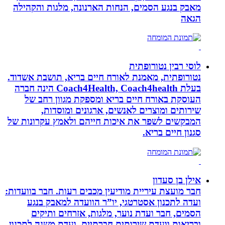
מאבק בנגע הסמים, הנחות הארנונה, מלגות והקהילה
הגאה
לוסי רבין נטורופתית
נטורופתית, מאמנת לאורח חיים בריא, תושבת אשדוד.
בעלת Coach4Health, Coach4health הינה חברה
העוסקת באורח חיים בריא ומספקת מגוון רחב של
שירותים ומוצרים לאנשים, ארגונים ומוסדות,
המבקשים לשפר את איכות חייהם ולאמץ עקרונות של
סגנון חיים בריא.
אילן בן סעדון
חבר מועצת עיריית מודיעין מכבים רעות. חבר בוועדות:
ועדה לתכנון אסטרטגי, יו”ר הוועדה למאבק בנגע
הסמים, חבר ועדת נוער, מלגות, אזרחים ותיקים
ובריאות וועדת שירותים חברתיים, ועדת משנה לתכנון