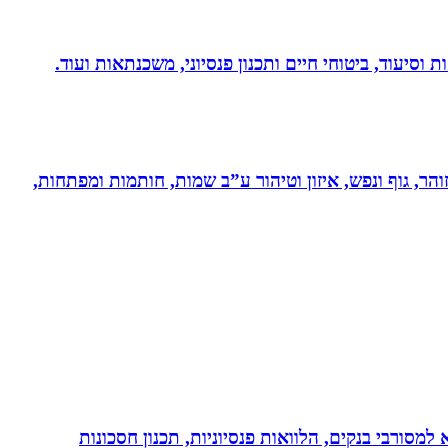
 וסיעוד, ביטוחי חיים ותכנון פנסיוני, משכנתאות ועוד.
והר, גוף ונפש, איזון וטיהור ע”ב שמות, חותמות ומפתחות,
יות, משכנתא, משכנתא למסורבי בנקים, הלוואות פנסיוניות, תכנון חסכונות