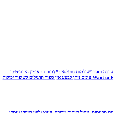
שיטת C.R.T - Cognitive Reaction Training המשלבת אפליקציה, ערכה וספר ”עולמות מופלאים” (תורת האימון הקוגניטיבי
תגובתי). שיטה ייחודית לשיפור יכולות מוחיות-מוטוריות. השיטה משולבת אפליקציה ייחודית וערכה ייעודיות בשם: Want to React עימם ניתן לבצע אין ספור תרגילים לשיפור יכולות
 מכניסים, ניהול שיחות מכירה, ייעוץ וליווי שיווקי ועסקי.