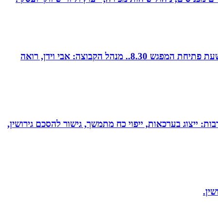
קבוצת נטוורקינג זומית קטנה ואיכותית. בין המשכימות ראשונות. נפגשת בימי חמישי אחת לשבועיים החל משעה 8.00. שעת פתיחת המפגש 8.30.. מנהל הקבוצה: אבי וידן, רואה
בות: ייצוג בערכאות, ייפוי כח מתמשך, גישור להסכם גירושין,
ין.