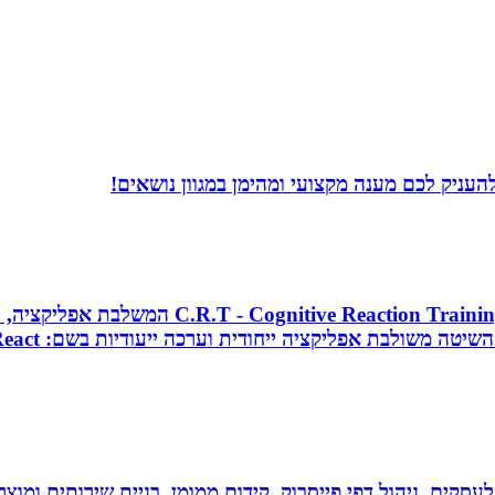
עניק לכם מענה מקצועי ומהימן במגוון נושאים!
מאמן כושר בכיר, מאמן כדורסל וקואצ`ר, מפתח 
לעסקים, ניהול דפי פייסבוק, קידום ממומן, בניית שירותים ומוצרים