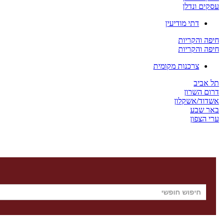
עסקים ונדלן
דתי מודיעין
חיפה והקריות
חיפה והקריות
צרכנות מקומית
תל אביב
דרום השרון
אשדוד/אשקלון
באר שבע
ערי הצפון