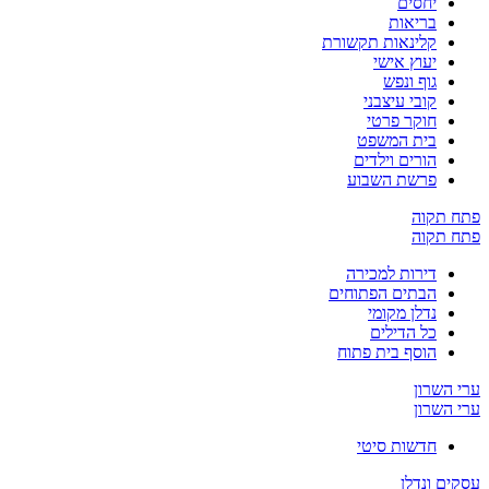
יחסים
בריאות
קלינאות תקשורת
יעוץ אישי
גוף ונפש
קובי עיצבני
חוקר פרטי
בית המשפט
הורים וילדים
פרשת השבוע
פתח תקוה
פתח תקוה
דירות למכירה
הבתים הפתוחים
נדלן מקומי
כל הדילים
הוסף בית פתוח
ערי השרון
ערי השרון
חדשות סיטי
עסקים ונדלן