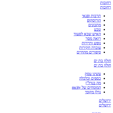
רחובות
רחובות
תרבות ופנאי
הורוסקופ
מתכונים
טבע
האיש שבא לסעוד
רואה מסך
נופש ותיירות
עובדה חקירות
סיפורים מהחיים
חולון בת ים
חולון בת ים
עשינו עסק
כספים וכלכלה
מה בנדל”ן
המומחים של mcity
נדלן מקומי
ירושלים
ירושלים