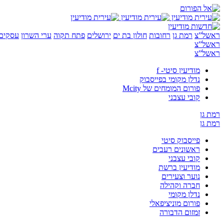
ראשל”צ
רמת גן
רחובות
חולון בת ים
ירושלים
פתח תקוה
ערי השרון
עסקים 
ראשל”צ
ראשל”צ
מודיעין סיטי- f
נדלן מקומי בפייסבוק
פורום המומחים של Mcity
קובי עצבני
רמת גן
רמת גן
פייסבוק סיטי
ראשונים רעבים
קובי עצבני
מודיעין ברשת
נוער וצעירים
חברה וקהילה
נדלן מקומי
פורום מוניציפאלי
זמזום הדבורה