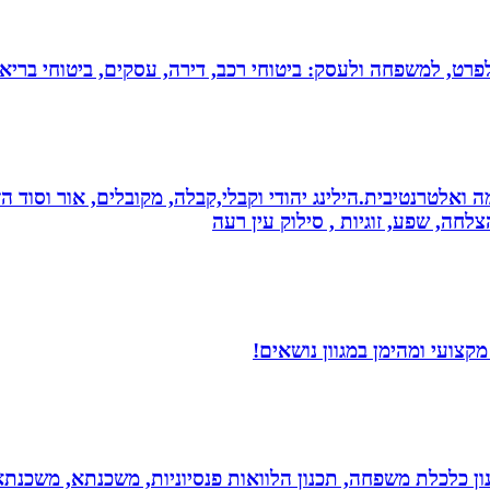
 לפרט, למשפחה ולעסק: ביטוחי רכב, דירה, עסקים, ביטוחי בריאות
 ואלטרנטיבית.הילינג יהודי וקבלי,קבלה, מקובלים, אור וסוד הז
צלחה, שפע, זוגיות , סילוק עין רעה
צועי ומהימן במגוון נושאים!
יננסי - גדי ברקאי מומחה בתכנון פיננסי CFP: תכנון כלכלת משפחה, תכנון הלוואות פנסיונ