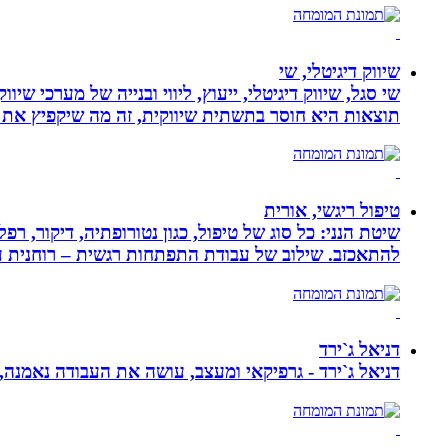
שיווק דיגיטלי, שי
שי סגל, שיווק דיגיטלי, ייעוץ, ליווי ובנייה של מערכי שי
תוצאות היא חוסר בתשתית שיווקית, זה מה שיקפיץ את 
טיפול ריגשי, אורית
שיטת הנני: כל סוג של טיפול, כגון נטורופתיה, דיקור,
להתאכזב. שילוב של עבודת התפתחות רגשית – רוחנית עם
דניאל ג`ירד
דניאל ג`ירד - גרפיקאי ומעצב, עושה את העבודה נאמנה,