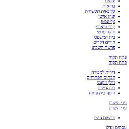
יחסים
בריאות
קלינאות תקשורת
יעוץ אישי
גוף ונפש
קובי עיצבני
חוקר פרטי
בית המשפט
הורים וילדים
פרשת השבוע
פתח תקוה
פתח תקוה
דירות למכירה
הבתים הפתוחים
נדלן מקומי
כל הדילים
הוסף בית פתוח
ערי השרון
ערי השרון
חדשות סיטי
עסקים ונדלן