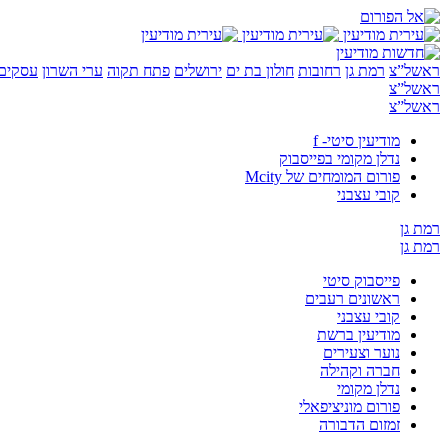
ראשל”צ
רמת גן
רחובות
חולון בת ים
ירושלים
פתח תקוה
ערי השרון
עסקים 
ראשל”צ
ראשל”צ
מודיעין סיטי- f
נדלן מקומי בפייסבוק
פורום המומחים של Mcity
קובי עצבני
רמת גן
רמת גן
פייסבוק סיטי
ראשונים רעבים
קובי עצבני
מודיעין ברשת
נוער וצעירים
חברה וקהילה
נדלן מקומי
פורום מוניציפאלי
זמזום הדבורה