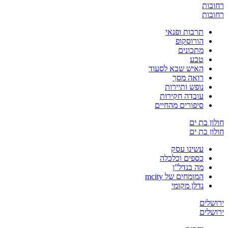
רחובות
רחובות
תרבות ופנאי
הורוסקופ
מתכונים
טבע
האיש שבא לסעוד
רואה מסך
נופש ותיירות
עובדה חקירות
סיפורים מהחיים
חולון בת ים
חולון בת ים
עשינו עסק
כספים וכלכלה
מה בנדל”ן
המומחים של mcity
נדלן מקומי
ירושלים
ירושלים