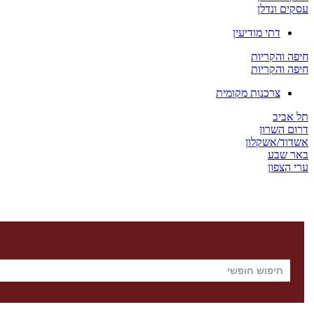
עסקים ונדלן
דתי מודיעין
חיפה והקריות
חיפה והקריות
צרכנות מקומית
תל אביב
דרום השרון
אשדוד/אשקלון
באר שבע
ערי הצפון