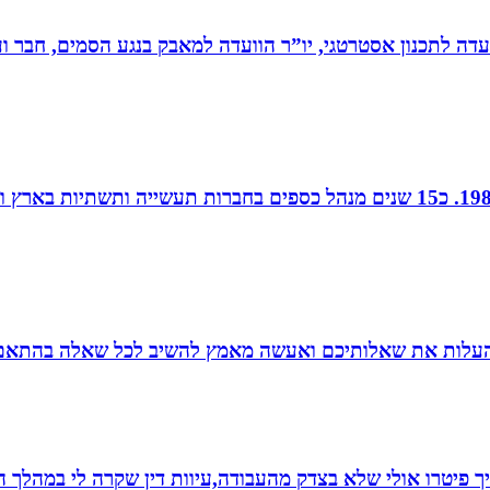
עדה לתכנון אסטרטגי, יו”ר הוועדה למאבק בנגע הסמים, חבר וע
חן נוי, הנהלת חשבונות ויעוץ מס, מודיעין, רו”ח משנת 1988. כ15 שנים מנהל כספ
להעלות את שאלותיכם ואעשה מאמץ להשיב לכל שאלה בהתאם ל
 פיטרו אולי שלא בצדק מהעבודה,עיוות דין שקרה לי במהלך הח