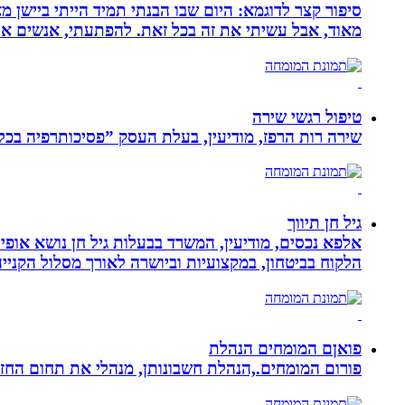
סיפור קצר לדוגמא: היום שבו הבנתי תמיד הייתי ביישן 
מאוד, אבל עשיתי את זה בכל זאת. להפתעתי, אנשים אה
טיפול רגשי שירה
שירה רות הרפז, מודיעין, בעלת העסק ”פסיכותרפיה בכלים שלובים”. טיפול פרטני לבוג
גיל חן תיווך
אלפא נכסים, מודיעין, המשרד בבעלות גיל חן נושא אופי 
הלקוח בביטחון, במקצועיות וביושרה לאורך מסלול הקניי
פואןם המומחים הנהלת
פורום המומחים.,הנהלת חשבונותן, מנהלי את תחום הח