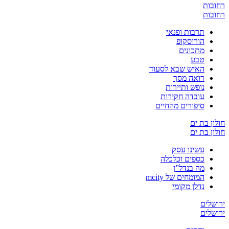
רחובות
רחובות
תרבות ופנאי
הורוסקופ
מתכונים
טבע
האיש שבא לסעוד
רואה מסך
נופש ותיירות
עובדה חקירות
סיפורים מהחיים
חולון בת ים
חולון בת ים
עשינו עסק
כספים וכלכלה
מה בנדל”ן
המומחים של mcity
נדלן מקומי
ירושלים
ירושלים