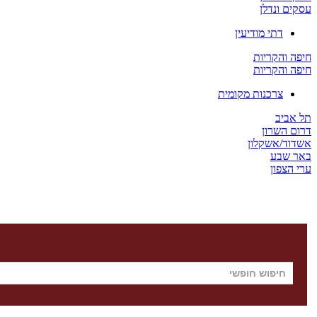
עסקים ונדלן
דתי מודיעין
חיפה והקריות
חיפה והקריות
צרכנות מקומית
תל אביב
דרום השרון
אשדוד/אשקלון
באר שבע
ערי הצפון