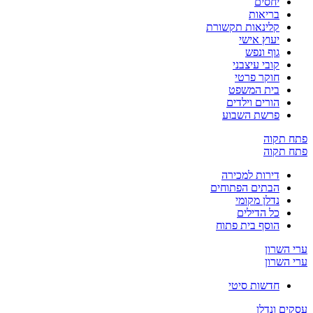
יחסים
בריאות
קלינאות תקשורת
יעוץ אישי
גוף ונפש
קובי עיצבני
חוקר פרטי
בית המשפט
הורים וילדים
פרשת השבוע
פתח תקוה
פתח תקוה
דירות למכירה
הבתים הפתוחים
נדלן מקומי
כל הדילים
הוסף בית פתוח
ערי השרון
ערי השרון
חדשות סיטי
עסקים ונדלן