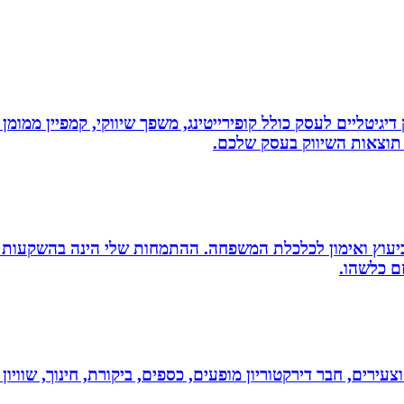
ווק דיגיטליים לעסק כולל קופירייטינג, משפך שיווקי, קמפיין ממ
תוצאות השיווק בעסק שלכם.
סק ביעוץ ואימון לכלכלת המשפחה. ההתמחות שלי הינה בהשקעות
זם כלשהו.
וצעירים, חבר דירקטוריון מופעים, כספים, ביקורת, חינוך, שווי