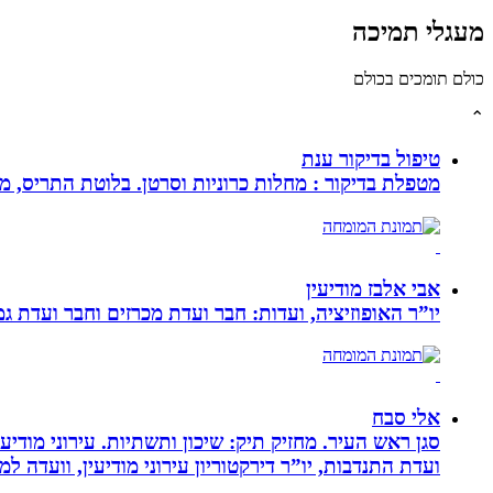
מעגלי תמיכה
כולם תומכים בכולם
⌃
טיפול בדיקור ענת
מטפלת בדיקור : מחלות כרוניות וסרטן. בלוטת התריס, מע
אבי אלבז מודיעין
יו”ר האופוזיציה, ועדות: חבר ועדת מכרזים וחבר ועדת ג
אלי סבח
סגן ראש העיר. מחזיק תיק: שיכון ותשתיות. עירוני מודי
ועדת התנדבות, יו”ר דירקטוריון עירוני מודיעין, וועדה 