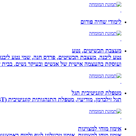
לימודי שחיה פורום
מעצבת תכשיטים, נטע
נטע ליבנה, מעצבת תכשיטים, פרדס חנה, שמי נטע ליבנה א
ועוסקת בהעצמה אישית של אנשים ובעיקר נשים. בבית של
מטפלת קוגניטיבית תגל
תגל זילברמן, מודיעין, מטפלת התנהגותית קוגניטיבית (CBT). מדריכת הורים ומנחת קבוצות. מומחית להפרעות קשב ואכילה רגשית. מטפלת בילדים, מתבגרים ומבוגרים.
אימון מוחי למצוינות
אימון מוחי למצוינות, אימון טכנולוגי לגוף ולמוח באמצעות ביופידבק, נוירופידבק ו NLP המכוון