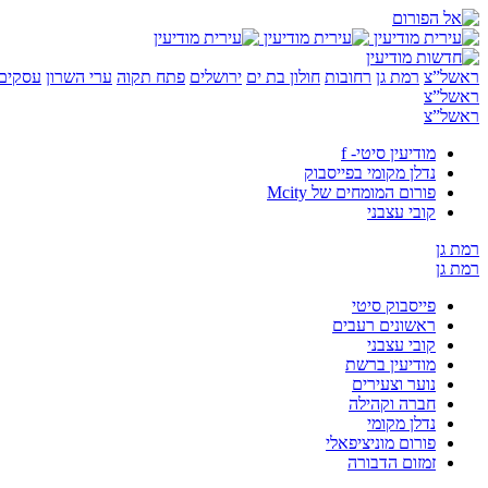
ראשל”צ
רמת גן
רחובות
חולון בת ים
ירושלים
פתח תקוה
ערי השרון
עסקים 
ראשל”צ
ראשל”צ
מודיעין סיטי- f
נדלן מקומי בפייסבוק
פורום המומחים של Mcity
קובי עצבני
רמת גן
רמת גן
פייסבוק סיטי
ראשונים רעבים
קובי עצבני
מודיעין ברשת
נוער וצעירים
חברה וקהילה
נדלן מקומי
פורום מוניציפאלי
זמזום הדבורה