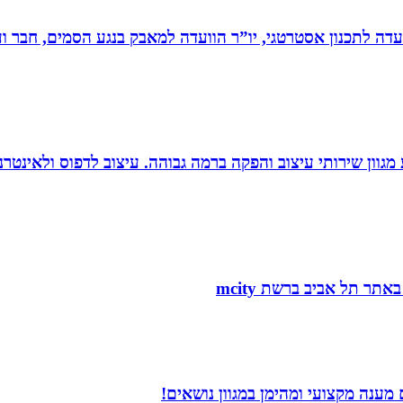
עדה לתכנון אסטרטגי, יו”ר הוועדה למאבק בנגע הסמים, חבר וע
 סטודיו לעיצוב, העסק פועל משנת 2004 ומציע מגוון שירותי עיצוב והפקה ברמה גבוהה. 
ענה מקצועי ומהימן במגוון נושאים!