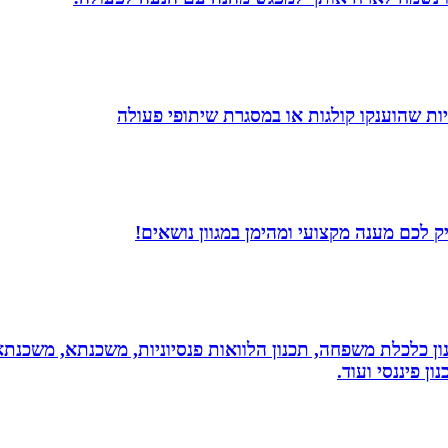
ת שהוענקו קולגות או במסגרת שיתופי פעולה
 לכם מענה מקצועי ומהימן במגוון נושאים!
יננסי - גדי ברקאי מומחה בתכנון פיננסי CFP: תכנון כלכלת משפחה, תכנון הלוואות פנסיונ
ן פיננסי ועוד.