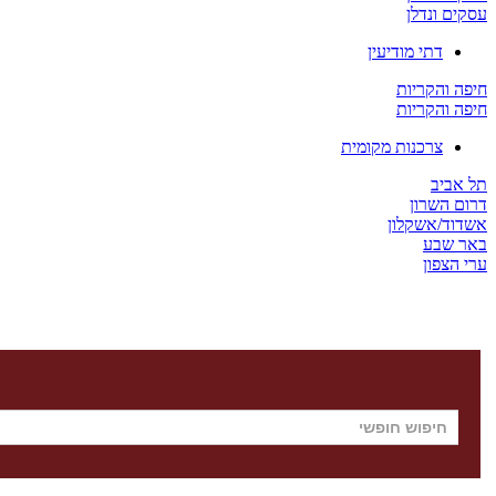
עסקים ונדלן
דתי מודיעין
חיפה והקריות
חיפה והקריות
צרכנות מקומית
תל אביב
דרום השרון
אשדוד/אשקלון
באר שבע
ערי הצפון