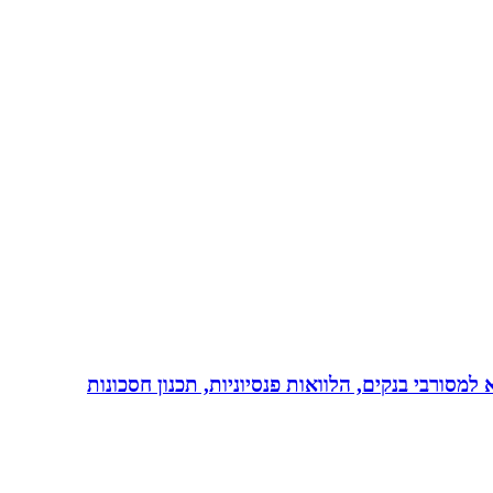
יות, משכנתא, משכנתא למסורבי בנקים, הלוואות פנסיוניות, תכנון חסכונות