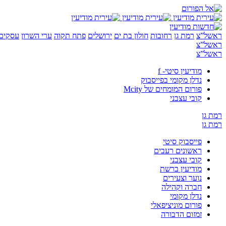
ראשל”צ
רמת גן
רחובות
חולון בת ים
ירושלים
פתח תקוה
ערי השרון
עסקים 
ראשל”צ
ראשל”צ
מודיעין סיטי- f
נדלן מקומי בפייסבוק
פורום המומחים של Mcity
קובי עצבני
רמת גן
רמת גן
פייסבוק סיטי
ראשונים רעבים
קובי עצבני
מודיעין ברשת
נוער וצעירים
חברה וקהילה
נדלן מקומי
פורום מוניציפאלי
זמזום הדבורה