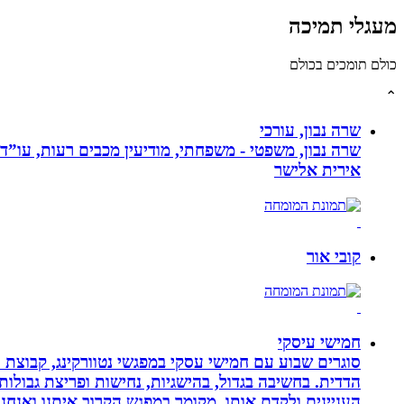
מעגלי תמיכה
כולם תומכים בכולם
⌃
שרה נבון, עורכי
שרה נבון, משפטי - משפחתי, מודיעין מכבים רעות, עו”ד
אירית אלישר
קובי אור
חמישי עיסקי
סוגרים שבוע עם חמישי עסקי במפגשי נטוורקינג, קבוצת 
הדדית. בחשיבה בגדול, בהישגיות, נחישות ופריצת גבולו
העניינים ולקדם אותו, מקומך במפגש הקרוב איתנו ואנ