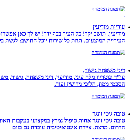
עיריית מודיעין
מודיעין. תושב יקר! כל העיר בכף ידך! יש לך כאן אפשרות
העירייה המוצעים. תחת כל שירות יוכל התושב: לגשת בק
דיני משפחה גישור,
עו”ד ונוטריון גילה עיני, מודיעין, דיני משפחה, גישור, 
הסכמי ממון, הליכי גירושין ועוד.
טובה גיטי זינגר
הדרום, מרצה, ציירת אינטואיטיבית עובדת גם בזום