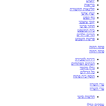
יחסים
בריאות
קלינאות תקשורת
יעוץ אישי
גוף ונפש
קובי עיצבני
חוקר פרטי
בית המשפט
הורים וילדים
פרשת השבוע
פתח תקוה
פתח תקוה
דירות למכירה
הבתים הפתוחים
נדלן מקומי
כל הדילים
הוסף בית פתוח
ערי השרון
ערי השרון
חדשות סיטי
עסקים ונדלן