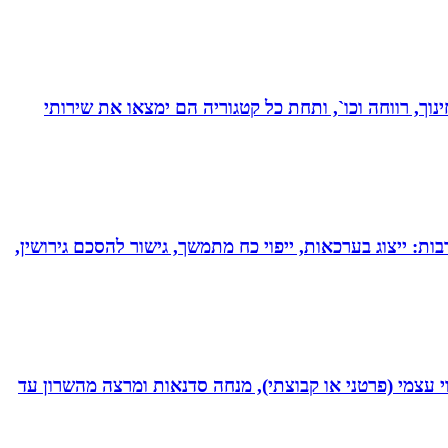
נוך, רווחה וכו`, ותחת כל קטגוריה הם ימצאו את שירותי
בות: ייצוג בערכאות, ייפוי כח מתמשך, גישור להסכם גירושין,
 נמרץ במקצועי בעקבות תאונה רותקתי לכיסא גלגלים. אני מומחית לשיטת ATH- ליווי לריפוי עצמי (פרטני או קבוצתי), מנחה סדנאות ומרצה מהשרון עד