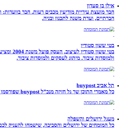
אילן בן סעדון
חבר מועצת עיריית מודיעין מכבים רעות. חבר בוועדות: ו
חברתיים, ועדת משנה לתכנון ובניה.
בטי ששון סטודיו
בטי ששון
ולמוסדות ציבור. מיתוג לעסקים ולמוסדות ציבור.
תל אביב buypost
כל מאמרי התוכן שך גל חזיזה מנכ”ל buypost שפורסמו באתר תל אביב ברשת mcity
מעגל ירושלים והשפלה
כל המומחים של ירושלים והסביבה, שישמחו להעניק לכם מ