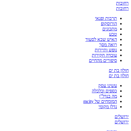
רחובות
רחובות
תרבות ופנאי
הורוסקופ
מתכונים
טבע
האיש שבא לסעוד
רואה מסך
נופש ותיירות
עובדה חקירות
סיפורים מהחיים
חולון בת ים
חולון בת ים
עשינו עסק
כספים וכלכלה
מה בנדל”ן
המומחים של mcity
נדלן מקומי
ירושלים
ירושלים