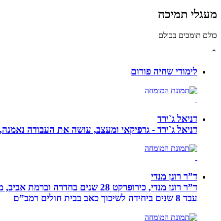
מעגלי תמיכה
כולם תומכים בכולם
⌃
לימודי שחיה פורום
דניאל ג`ירד
דניאל ג`ירד - גרפיקאי ומעצב, עושה את העבודה נאמנה,
ד”ר רונן מנדי
עבד 8 שנים ביחידה לשיכוך כאב בבית חולים רמב”ם