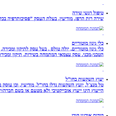
טיפול רגשי שירה
שירה רות הרפז, מודיעין, בעלת העסק ”פסיכותרפיה בכלים שלובים”. טיפול פרטני לבוג
כלי גינון מוטוריים
כלי גינון מוטוריים, יולה טולס , בעל עסק לתיקון ומכי
הטכני-מכני. עסק עצמאי המתמחה בשירות, תיקון ומכירת כלי גינון
יעוץ השקעות בחו”ל
טל מנצ`ל, יועץ השקעות נדלן בחו”ל, מודיעין, וכן עו
הייעוץ הינו ייעוץ אובייקטיבי ולא מטעם או בשם חברה/י
קידום אורגני קובי