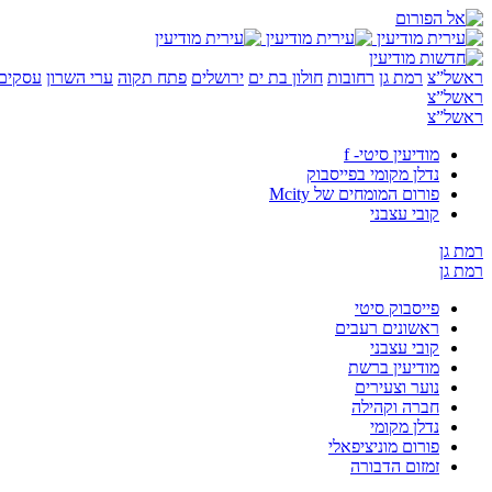
ראשל”צ
רמת גן
רחובות
חולון בת ים
ירושלים
פתח תקוה
ערי השרון
עסקים 
ראשל”צ
ראשל”צ
מודיעין סיטי- f
נדלן מקומי בפייסבוק
פורום המומחים של Mcity
קובי עצבני
רמת גן
רמת גן
פייסבוק סיטי
ראשונים רעבים
קובי עצבני
מודיעין ברשת
נוער וצעירים
חברה וקהילה
נדלן מקומי
פורום מוניציפאלי
זמזום הדבורה