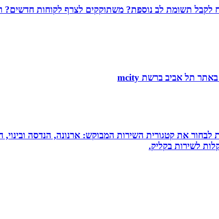
שמח לקבל תשומת לב נוספת? משתוקקים לצרף לקוחות חדשים? רו
 לבחור את קטגורית השירות המבוקש: ארנונה, הנדסה ובינוי, חי
לות לשירות בקליק.