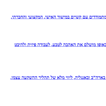
לב באופן מושלם את האהבה לטבע, לעבודה פיזית ולהיבט
 בארה”ב ובאנגליה, ליווי מלא של תהליך ההשקעה עצמו.