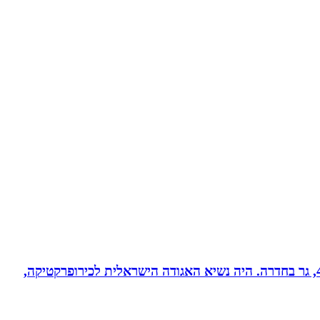
ד”ר רונן מנדי, כירופרקט 28 שנים בחדרה וברמת אביב, מומחה לטיפול כירופרקטי באוטיזם ובתפקודי מוח. נשוי לרחל + 4, גר בחדרה. היה נשיא האגודה הישראלית לכירופרקטיקה,