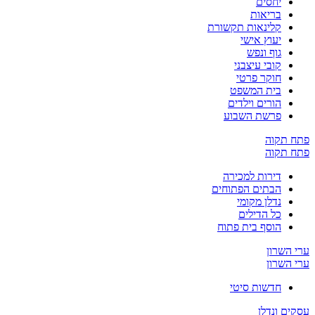
יחסים
בריאות
קלינאות תקשורת
יעוץ אישי
גוף ונפש
קובי עיצבני
חוקר פרטי
בית המשפט
הורים וילדים
פרשת השבוע
פתח תקוה
פתח תקוה
דירות למכירה
הבתים הפתוחים
נדלן מקומי
כל הדילים
הוסף בית פתוח
ערי השרון
ערי השרון
חדשות סיטי
עסקים ונדלן