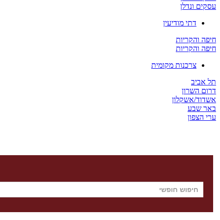
עסקים ונדלן
דתי מודיעין
חיפה והקריות
חיפה והקריות
צרכנות מקומית
תל אביב
דרום השרון
אשדוד/אשקלון
באר שבע
ערי הצפון