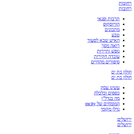
רחובות
רחובות
תרבות ופנאי
הורוסקופ
מתכונים
טבע
האיש שבא לסעוד
רואה מסך
נופש ותיירות
עובדה חקירות
סיפורים מהחיים
חולון בת ים
חולון בת ים
עשינו עסק
כספים וכלכלה
מה בנדל”ן
המומחים של mcity
נדלן מקומי
ירושלים
ירושלים