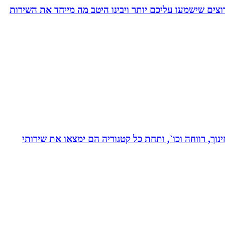
צים שישמעו עליכם יותר ויבינו היטב מה מייחד את השירות
נוך, רווחה וכו`, ותחת כל קטגוריה הם ימצאו את שירותי