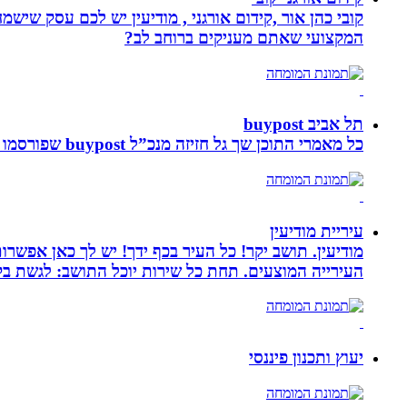
קובי כהן אור ,קידום אורגני , מודיעין יש לכם עסק שי
המקצועי שאתם מעניקים ברוחב לב?
תל אביב buypost
כל מאמרי התוכן שך גל חזיזה מנכ”ל buypost שפורסמו באתר תל אביב ברשת mcity
עיריית מודיעין
מודיעין. תושב יקר! כל העיר בכף ידך! יש לך כאן אפשרות
העירייה המוצעים. תחת כל שירות יוכל התושב: לגשת בק
יעוץ ותכנון פיננסי