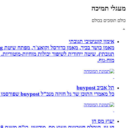
מעגלי תמיכה
כולם תומכים בכולם
⌃
אימון קוגניטיבי תגובתי
מוח-גוף.
תל אביב buypost
כל מאמרי התוכן שך גל חזיזה מנכ”ל buypost שפורסמו באתר תל אביב ברשת mcity
יעוץ מס חן