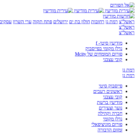
ראשל”צ
רמת גן
רחובות
חולון בת ים
ירושלים
פתח תקוה
ערי השרון
עסקים 
ראשל”צ
ראשל”צ
מודיעין סיטי- f
נדלן מקומי בפייסבוק
פורום המומחים של Mcity
קובי עצבני
רמת גן
רמת גן
פייסבוק סיטי
ראשונים רעבים
קובי עצבני
מודיעין ברשת
נוער וצעירים
חברה וקהילה
נדלן מקומי
פורום מוניציפאלי
זמזום הדבורה