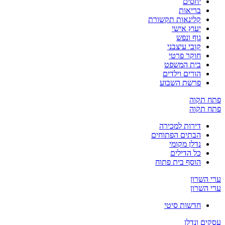
יחסים
בריאות
קלינאות תקשורת
יעוץ אישי
גוף ונפש
קובי עיצבני
חוקר פרטי
בית המשפט
הורים וילדים
פרשת השבוע
פתח תקוה
פתח תקוה
דירות למכירה
הבתים הפתוחים
נדלן מקומי
כל הדילים
הוסף בית פתוח
ערי השרון
ערי השרון
חדשות סיטי
עסקים ונדלן