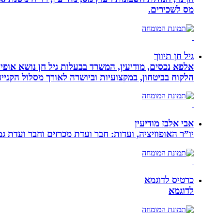
מס לשכירים.
גיל חן תיווך
אלפא נכסים, מודיעין, המשרד בבעלות גיל חן נושא אופי 
הלקוח בביטחון, במקצועיות וביושרה לאורך מסלול הקניי
אבי אלבז מודיעין
יו”ר האופוזיציה, ועדות: חבר ועדת מכרזים וחבר ועדת ג
כרטיס לדוגמא
לדוגמא