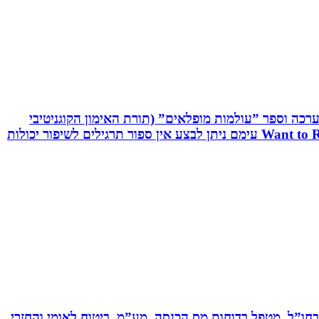
שיטת C.R.T - Cognitive Reaction Training המשלבת אפליקציה, ערכה וספר ”עולמות מופלאים” (תורת האימון הקוגניטיבי
תגובתי). שיטה ייחודית לשיפור יכולות מוחיות-מוטוריות. השיטה משולבת אפליקציה ייחודית וערכה ייעודיות בשם: Want to React עימם ניתן לבצע אין ספור תרגילים לשיפור יכולות
ים בחברות תעשייה ותשתיות בארץ ובחו”ל. מטפל בדוחות מס הכנסה, מע”מ, ביטוח לאומי והחזרי