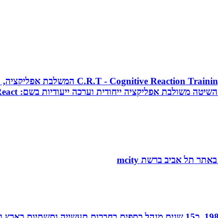
מאמן כושר בכיר, מאמן כדורסל וקואצ`ר, מפתח 
חן נוי, הנהלת חשבונות ויעוץ מס, מודיעין, רו”ח משנת 1988. כ15 שנים מנהל כספ