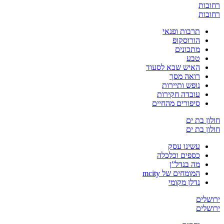
רחובות
רחובות
תרבות ופנאי
הורוסקופ
מתכונים
טבע
האיש שבא לסעוד
רואה מסך
נופש ותיירות
עובדה חקירות
סיפורים מהחיים
חולון בת ים
חולון בת ים
עשינו עסק
כספים וכלכלה
מה בנדל”ן
המומחים של mcity
נדלן מקומי
ירושלים
ירושלים