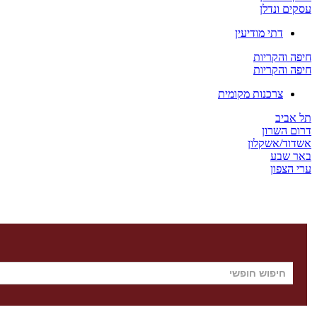
עסקים ונדלן
דתי מודיעין
חיפה והקריות
חיפה והקריות
צרכנות מקומית
תל אביב
דרום השרון
אשדוד/אשקלון
באר שבע
ערי הצפון