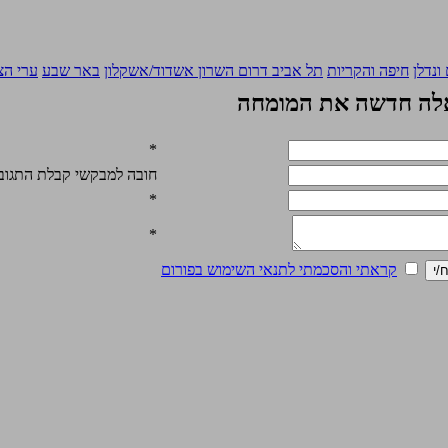
ונדלן
חיפה והקריות
תל אביב
דרום השרון
אשדוד/אשקלון
באר שבע
ערי הצ
ה חדשה את המומחה
*
חובה למבקשי קבלת התגובה
*
*
קראתי והסכמתי לתנאי השימוש בפורום