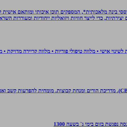
ת *סרטונים מבוססי בינה מלאכותית*, המספקים תוכן איכותי ומותאם אי
ירתיות, כדי לייצר חוויות ויזואליות ייחודיות ומעוררות השרא
 נפגשת בזום בימי ג` בשעה 1300