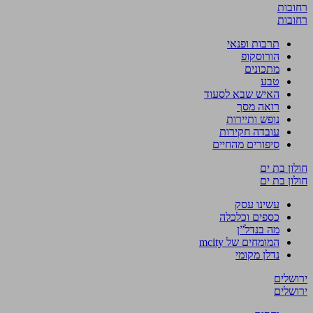
רחובות
רחובות
תרבות ופנאי
הורוסקופ
מתכונים
טבע
האיש שבא לסעוד
רואה מסך
נופש ותיירות
עובדה חקירות
סיפורים מהחיים
חולון בת ים
חולון בת ים
עשינו עסק
כספים וכלכלה
מה בנדל”ן
המומחים של mcity
נדלן מקומי
ירושלים
ירושלים