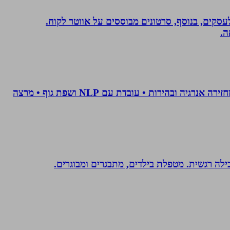
שית לעסקים, בנוסף, סרטונים מבוססים על אווטר לקוח.
ה.
• מאמנת לויסות סטרס • מנקה טראומה וחרדות • מאמנת לשינוי אישי • מלווה טיפולי פוריות • מלווה קריירה מדויקת • מחזירה אנרגיה ובהירות • עובדת עם NLP ושפת גוף • מרצה