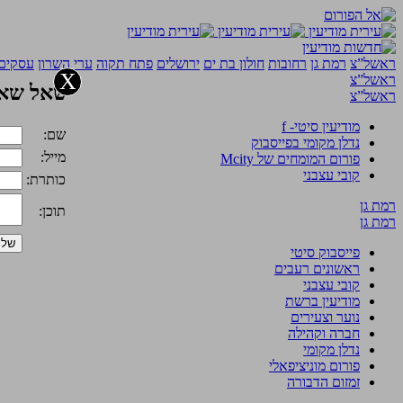
ראשל”צ
רמת גן
רחובות
חולון בת ים
ירושלים
פתח תקוה
ערי השרון
עסקים 
X
ראשל”צ
שאל שאל
ראשל”צ
מודיעין סיטי- f
שם:
נדלן מקומי בפייסבוק
מייל:
פורום המומחים של Mcity
קובי עצבני
כותרת:
רמת גן
תוכן:
רמת גן
פייסבוק סיטי
ראשונים רעבים
קובי עצבני
מודיעין ברשת
נוער וצעירים
חברה וקהילה
נדלן מקומי
פורום מוניציפאלי
זמזום הדבורה