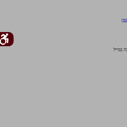
פון
 במייל