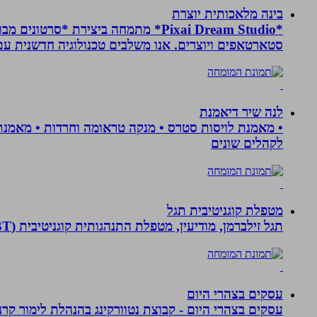
בינה מלאכותית יוצרת
*Pixai Dream Studio* מתמחה ביציר
סטארטאפים ויוצרים. אנו משלבים טכנולוגיה חדשנית עם יצ
לנה שיר דיאמנת
לקהלים שונים
מטפלת קוגניטיבית תגל
תגל זילברמן, מודיעין, מטפלת התנהגותית קוגניטיבית (CBT). מדריכת הורים ומנחת קבוצות. מומחית להפרעות קשב ואכילה רגשית. מטפלת בילדים, מתבגרים ומבוגרים.
עסקים בצהרי היום
עסקים בצהרי היום - קבוצת נטוורקינג בהנהלת לימור קרנסה