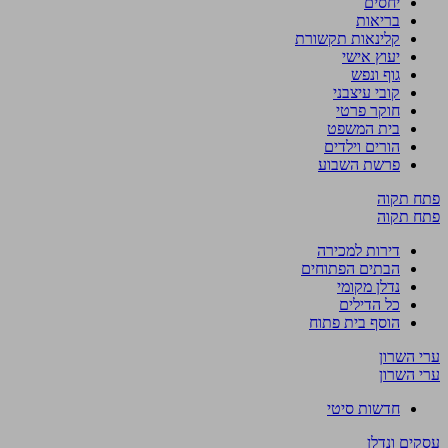
יחסים
בריאות
קלינאות תקשורת
יעוץ אישי
גוף ונפש
קובי עיצבני
חוקר פרטי
בית המשפט
הורים וילדים
פרשת השבוע
פתח תקוה
פתח תקוה
דירות למכירה
הבתים הפתוחים
נדלן מקומי
כל הדילים
הוסף בית פתוח
ערי השרון
ערי השרון
חדשות סיטי
עסקים ונדלן