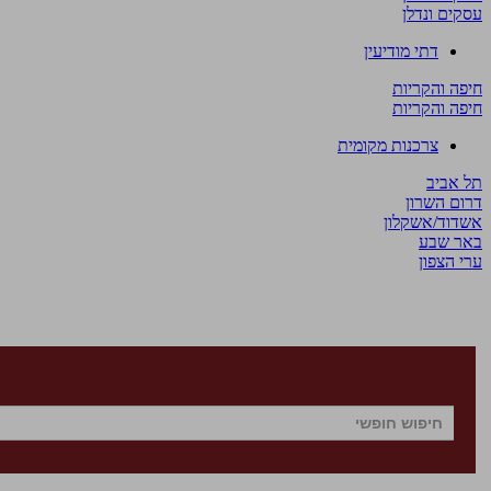
עסקים ונדלן
דתי מודיעין
חיפה והקריות
חיפה והקריות
צרכנות מקומית
תל אביב
דרום השרון
אשדוד/אשקלון
באר שבע
ערי הצפון