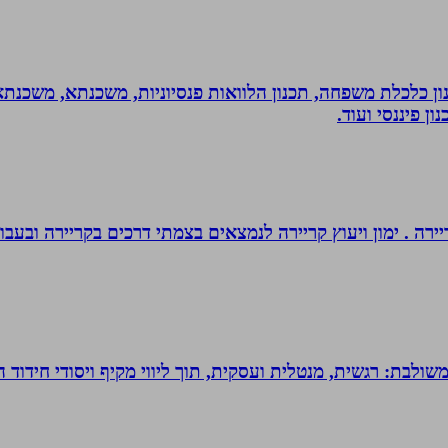
יננסי - גדי ברקאי מומחה בתכנון פיננסי CFP: תכנון כלכלת משפחה, תכנון הלוואות פנסיונ
ן פיננסי ועוד.
יירה . ימון ויעוץ קריירה לנמצאים בצמתי דרכים בקריירה ובעבו
 משולבת: רגשית, מנטלית ועסקית, תוך ליווי מקיף ויסודי חידוד 