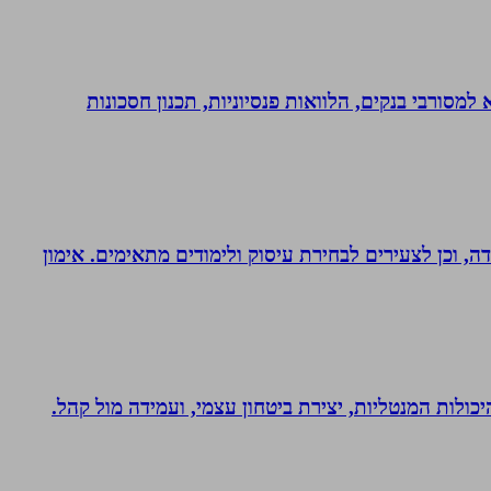
יות, משכנתא, משכנתא למסורבי בנקים, הלוואות פנסיוניות, תכנון חסכונות
דה, וכן לצעירים לבחירת עיסוק ולימודים מתאימים. אימון
היכולות המנטליות, יצירת ביטחון עצמי, ועמידה מול קהל.