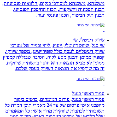
משכנתא, משכנתא למסורבי בנקים, הלוואות פנסיוניות,
תכנון חסכונות והשקעות, תכנון החיסכון הפנסיוני,
תכנון תיק הביטוח, תכנון פיננסי ועוד.
שיווק דיגיטלי, שי
שי סגל, שיווק דיגיטלי, ייעוץ, ליווי ובנייה של מערכי
שיווק דיגיטליים לעסק כולל קופירייטינג, משפך שיווקי,
קמפיין ממומן ותכנון מסע לקוח. הסיבה שבגללה קמפיין
ממומן לא מביא תוצאות היא חוסר בתשתית שיווקית,
זה מה שיקפיץ את תוצאות השיווק בעסק שלכם.
עמוד ראשון בגוגל
עמוד ראשון בגוגל, פורום המומחים, כרטיס ביקור
מהפכני אישי פרסום של עד 24 מאמרי תוכן המרת כל
תשובותיך לכתבות שיווקיות מדור אישי: כל המאמרים
שלל הלהיט של מקדמי העסקים בארץ: קישור סמוי