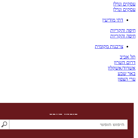
 ונדלן
 ונדלן
דתי מודיעין
והקריות
והקריות
צרכנות מקומית
יב
השרון
/אשקלון
שבע
צפון
חיפוש באתר