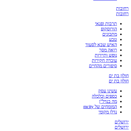
ת
ת
תרבות ופנאי
הורוסקופ
מתכונים
טבע
האיש שבא לסעוד
רואה מסך
נופש ותיירות
עובדה חקירות
סיפורים מהחיים
בת ים
בת ים
עשינו עסק
כספים וכלכלה
מה בנדל”ן
המומחים של mcity
נדלן מקומי
ים
ים