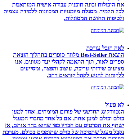
את היכולות ובונה תוכנית עבודה אישית המותאמת
לכל תלמיד. מסגלת מיומנויות המכוונות ללמידה עצמית
ולטיפוח תחושת המסוגלות.
לאה חובל עורכת
הוצאת Best-Seller מלווה סופרים בתהליך הוצאת
ספרים לאור, תוך התאמה לקהלי יעד מגוונים. אנו
מציעים שירותי עריכה, עיצוב והפצה, ומסייעים
ללקוחות להגיע לקהל קוראים רחב.
לא פעיל
הנטוורקינג החדשני של פורום המומחים. אחד למען
כולם וכולם למען אחת. אם כל אחד מחברי המעגל
ישתף את הכרטיס עם חבריו כפי שהוא בחר אותם, אז
נקבל מעגל שתמיכה של כולם שתומכים בכולם. מערכת
הפורום תקדם את המיניסייט בקידום אורגני וממומן