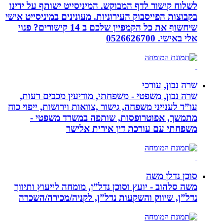
לשלוח קישור לדף המבוקש. המיניסייט ישותף על ידינו
בקבוצות הפייסבוק העירוניות. מעונינים במיניסייט אישי
שיחשוף את כל הקמפיין שלכם ב 14 קישורים? פנוי
אלי באישי. 0526626700
שרה נבון, עורכי
שרה נבון, משפטי - משפחתי, מודיעין מכבים רעות,
עו”ד לענייני משפחה, גישור ,צוואות וירושות, ייפוי כוח
מתמשך, אפוטרופסות, שותפה במשרד משפטי -
משפחתי עם עורכת דין אירית אלישר
סוכן נדלן משה
משה סלהוב - יועץ וסוכן נדל”ן, מומחה לייעוץ ותיווך
נדל”ן, שיווק והשקעות נדל”ן, לקניה/מכירה/השכרה