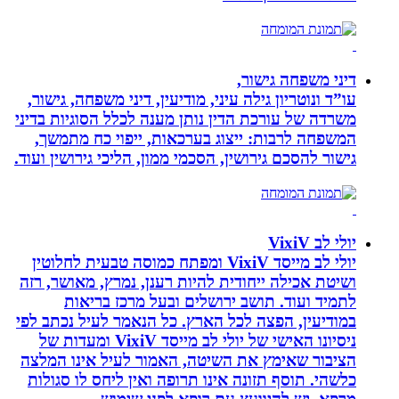
דיני משפחה גישור,
עו”ד ונוטריון גילה עיני, מודיעין, דיני משפחה, גישור,
משרדה של עורכת הדין נותן מענה לכלל הסוגיות בדיני
המשפחה לרבות: ייצוג בערכאות, ייפוי כח מתמשך,
גישור להסכם גירושין, הסכמי ממון, הליכי גירושין ועוד.
יולי לב VixiV
יולי לב מייסד VixiV ומפתח כמוסה טבעית לחלוטין
ושיטת אכילה ייחודית להיות רענן, נמרץ, מאושר, רזה
לתמיד ועוד. תושב ירושלים ובעל מרכז בריאות
במודיעין, הפצה לכל הארץ. כל הנאמר לעיל נכתב לפי
ניסיונו האישי של יולי לב מייסד VixiV ומעדות של
הציבור שאימץ את השיטה, האמור לעיל אינו המלצה
כלשהי. תוסף תזונה אינו תרופה ואין ליחס לו סגולות