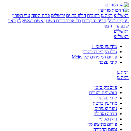
”צ
רמת גן
רחובות
חולון בת ים
ירושלים
פתח תקוה
ערי השרון
 ונדלן
חיפה והקריות
תל אביב
דרום השרון
אשדוד/אשקלון
באר
ערי הצפון
”צ
”צ
מודיעין סיטי- f
נדלן מקומי בפייסבוק
פורום המומחים של Mcity
קובי עצבני
ן
ן
פייסבוק סיטי
ראשונים רעבים
קובי עצבני
מודיעין ברשת
נוער וצעירים
חברה וקהילה
נדלן מקומי
פורום מוניציפאלי
זמזום הדבורה