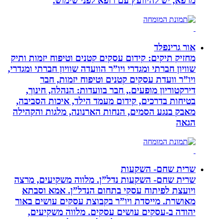
מרפא, יש להיוועץ עם רופא לפני שימוש.
אור גרינפלד
מחזיק תיקים: קידום עסקים קטנים וטיפוח יזמות ותיק
שוויון חברתי ומגדרי ויו”ר הוועדה שוויון חברתי ומגדרי,
ויו”ר וועדת עסקים קטנים וטיפוח יזמות, חבר
דירקטוריון מופעים., חבר בוועדות: הנהלה, חינוך,
בטיחות בדרכים, קידום מעמד הילד, איכות הסביבה,
מאבק בנגע הסמים, הנחות הארנונה, מלגות והקהילה
הגאה
שרית שחם- השקעות
שרית שחם- השקעות נדל”ן. מלווה משקיעים, מרצה
ויועצת לפיתוח עסקי בתחום הנדל”ן. אמא וסבתא
מאושרת. ‏מייסדת ויו”ר בקבוצת עסקים עושים באור
יהודה‏ ב-‏עסקים עושים עסקים‏. ‏מלווה משקיעים,