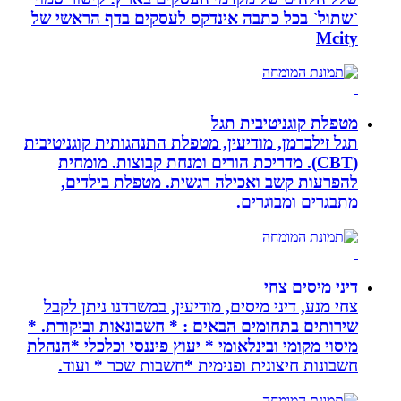
`שתול` בכל כתבה אינדקס לעסקים בדף הראשי של
Mcity
מטפלת קוגניטיבית תגל
תגל זילברמן, מודיעין, מטפלת התנהגותית קוגניטיבית
(CBT). מדריכת הורים ומנחת קבוצות. מומחית
להפרעות קשב ואכילה רגשית. מטפלת בילדים,
מתבגרים ומבוגרים.
דיני מיסים צחי
צחי מנע, דיני מיסים, מודיעין, במשרדנו ניתן לקבל
שירותים בתחומים הבאים : * חשבונאות וביקורת. *
מיסוי מקומי ובינלאומי * יעוץ פיננסי וכלכלי *הנהלת
חשבונות חיצונית ופנימית *חשבות שכר * ועוד.