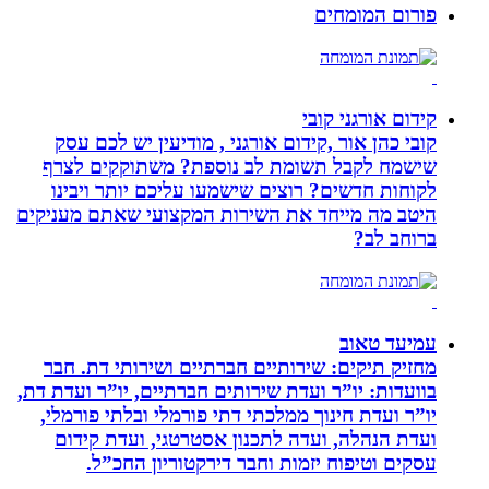
פורום המומחים
קידום אורגני קובי
קובי כהן אור ,קידום אורגני , מודיעין יש לכם עסק
שישמח לקבל תשומת לב נוספת? משתוקקים לצרף
לקוחות חדשים? רוצים שישמעו עליכם יותר ויבינו
היטב מה מייחד את השירות המקצועי שאתם מעניקים
ברוחב לב?
עמיעד טאוב
מחזיק תיקים: שירותיים חברתיים ושירותי דת. חבר
בוועדות: יו”ר ועדת שירותים חברתיים, יו”ר ועדת דת,
יו”ר ועדת חינוך ממלכתי דתי פורמלי ובלתי פורמלי,
ועדת הנהלה, ועדה לתכנון אסטרטגי, ועדת קידום
עסקים וטיפוח יזמות וחבר דירקטוריון החכ”ל.