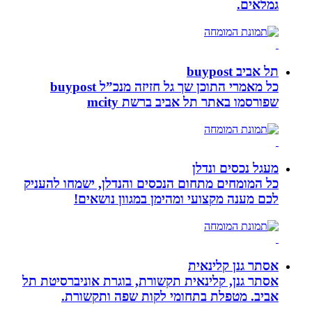
גמלאים.
תל אביב buypost
כל מאמרי התוכן שך גל חזיזה מנכ”ל buypost
שפורסמו באתר תל אביב ברשת mcity
מעגל נכסים ונדלן
כל המומחים מתחום הנכסים והנדלן, ישמחו להעניק
לכם מענה מקצועי ומהימן במגוון נושאים!
אסתר גנן קלינאית
אסתר גנן, קלינאית תקשורת, בוגרת אוניברסיטת תל
אביב. מטפלת בתחומי לקות שפה ותקשורת.