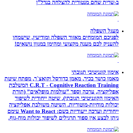
ב-‏שרית שחם מנטורית להצלחה בנדל”ן‏
מעגל השפלה
לפניכם המומחים מאזור השפלה ומודיעין, שישמחו
להעניק לכם מענה מקצועי ומהימן במגוון נושאים!
אימון קוגניטיבי תגובתי
מאמן כושר בכיר, מאמן כדורסל וקואצ`ר, מפתח שיטת
C.R.T - Cognitive Reaction Training המשלבת
אפליקציה, ערכה וספר ”עולמות מופלאים” (תורת
האימון הקוגניטיבי תגובתי). שיטה ייחודית לשיפור
יכולות מוחיות-מוטוריות. השיטה משולבת אפליקציה
ייחודית וערכה ייעודיות בשם: Want to React עימם
ניתן לבצע אין ספור תרגילים לשיפור יכולות מוח-גוף.