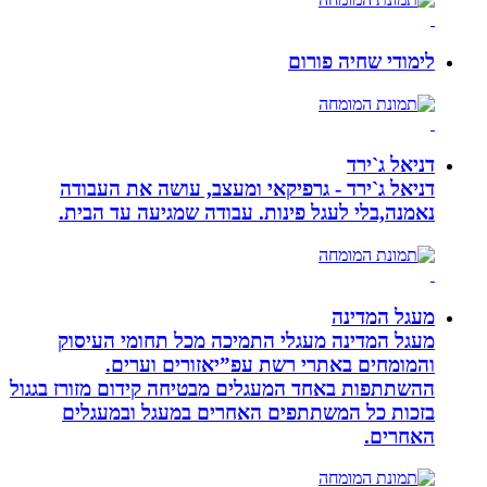
לימודי שחיה פורום
דניאל ג`ירד
דניאל ג`ירד - גרפיקאי ומעצב, עושה את העבודה
נאמנה,בלי לעגל פינות. עבודה שמגיעה עד הבית.
מעגל המדינה
מעגל המדינה מעגלי התמיכה מכל תחומי העיסוק
והמומחים באתרי רשת עפ”יאזורים וערים.
ההשתתפות באחד המעגלים מבטיחה קידום מזורז בגגול
בזכות כל המשתתפים האחרים במעגל ובמעגלים
האחרים.