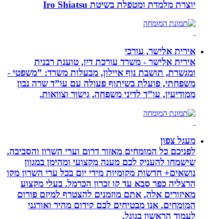
יוצרת מלמדת ומטפלת בשיטת Iro Shiatsu
אירית אלישר, עורכי
אירית אלישר - משרד עורכת דין, טוענת רבנית
ומגשרת, תושבת נוף איילון, מבעלות משרד: ”משפטי -
משפחתי, פועלת בשיתוף פעולה עם עו”ד שרה נבון
ממודיעין, עו”ד לדיני משפחה, גישור וצוואות.
מעגל צפון
לפניכם כל המומחים מאזור דרום וערי השרון והסביבה,
שישמחו להעניק לכם מענה מקצועי ומהימן במגוון
נושאים+ חדשות מקומיות מידי יום בכל ערי השרון מקו
הרצליה כפר סבא עד קו זכרון הכרמל. בעלי מקצוע
מאיזורים אלה, אתם מוזמנים להצטרף למיזם פורום
המומחים. אנו מבטיחים לכם קידום מהיר ואורגני
לעמוד הראשון בגוגל.