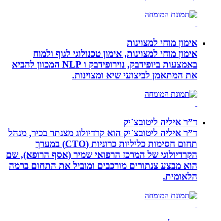
אימון מוחי למצוינות
אימון מוחי למצוינות, אימון טכנולוגי לגוף ולמוח
באמצעות ביופידבק, נוירופידבק ו NLP המכוון להביא
את המתאמן לביצועי שיא ומצוינות.
ד”ר איליה ליטובצ`יק
ד”ר איליה ליטובצ`יק הוא קרדיולוג מצנתר בכיר, מנהל
תחום חסימות כליליות כרוניות (CTO) במערך
הקרדיולוגי של המרכז הרפואי שמיר (אסף הרופא), שם
הוא מבצע צנתורים מורכבים ומוביל את התחום ברמה
הלאומית.