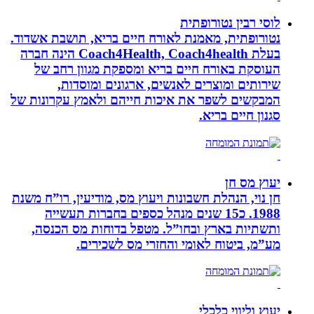
לוסי רבין נטורופתית
נטורופתית, מאמנת לאורח חיים בריא, תושבת אשדוד.
בעלת Coach4Health, Coach4health הינה חברה
העוסקת באורח חיים בריא ומספקת מגוון רחב של
שירותים ומוצרים לאנשים, ארגונים ומוסדות,
המבקשים לשפר את איכות חייהם ולאמץ עקרונות של
סגנון חיים בריא.
יעוץ מס חן
חן נוי, הנהלת חשבונות ויעוץ מס, מודיעין, רו”ח משנת
1988. כ15 שנים מנהל כספים בחברות תעשייה
ותשתיות בארץ ובחו”ל. מטפל בדוחות מס הכנסה,
מע”מ, ביטוח לאומי והחזרי מס לשכירים.
יעוץ וליווי כלכלי