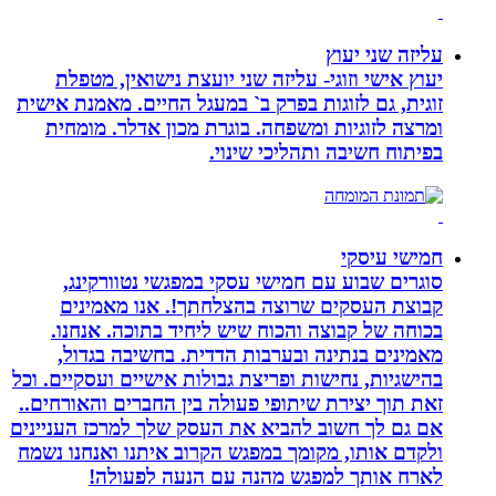
עליזה שני יעוץ
יעוץ אישי וזוגי- עליזה שני יועצת נישואין, מטפלת
זוגית, גם לזוגות בפרק ב` במעגל החיים. מאמנת אישית
ומרצה לזוגיות ומשפחה. בוגרת מכון אדלר. מומחית
בפיתוח חשיבה ותהליכי שינוי.
חמישי עיסקי
סוגרים שבוע עם חמישי עסקי במפגשי נטוורקינג,
קבוצת העסקים שרוצה בהצלחתך!. אנו מאמינים
בכוחה של קבוצה והכוח שיש ליחיד בתוכה. אנחנו.
מאמינים בנתינה ובערבות הדדית. בחשיבה בגדול,
בהישגיות, נחישות ופריצת גבולות אישיים ועסקיים. וכל
זאת תוך יצירת שיתופי פעולה בין החברים והאורחים..
אם גם לך חשוב להביא את העסק שלך למרכז העניינים
ולקדם אותו, מקומך במפגש הקרוב איתנו ואנחנו נשמח
לארח אותך למפגש מהנה עם הנעה לפעולה!