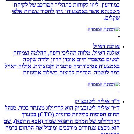
במודיעין. ליווי לקוחות בתהליך המורכב של לקיחת
משכנתא אשר באמצעותו ניתן לחסוך עשרות אלפי
שקלים.
אולגה דאייל
אולגה דאייל, מלווה תהליכי ריפוי, החלמה וצמיחה
לנשים במשברי חיים אובדן הריון ולידה שקטה
באמצעות פסיכודרמה פרטנית וקבוצתית. אולגה דאייל
במה לנשמה. ‏הנחיית קבוצות בשילוב אומנויות‏
ד”ר איליה ליטובצ`יק
ד”ר איליה ליטובצ`יק הוא קרדיולוג מצנתר בכיר, מנהל
תחום חסימות כליליות כרוניות (CTO) במערך
הקרדיולוגי של המרכז הרפואי שמיר (אסף הרופא), שם
הוא מבצע צנתורים מורכבים ומוביל את התחום ברמה