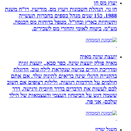
יעוץ מס חן
חן נוי, הנהלת חשבונות ויעוץ מס, מודיעין, רו”ח משנת
1988. כ15 שנים מנהל כספים בחברות תעשייה
ותשתיות בארץ ובחו”ל. מטפל בדוחות מס הכנסה,
מע”מ, ביטוח לאומי והחזרי מס לשכירים.
יועצת שינה מאיה
מאיה פולק יועצת שינה, כפר סבא,, יועצת זוגית
ומדריכת הורים בגישה שנקראת לילה טוב, הדוגלת
בהקניית הרגלי שינה בריאים לתינוק שלך. אם אתם
חולמים על הרדמות רגועות, ולילות רצופים אם חשוב
לכם לעשות את הדברים בדרך חיובית ורגישה, דרך
ששמה דגש על הביטחון העצמי והעצמאות של הילד
שלכם- אני פה.
מעגל שרון