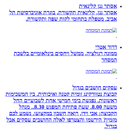
אסתר גנן קלינאית
אסתר גנן, קלינאית תקשורת, בוגרת אוניברסיטת תל
אביב. מטפלת בתחומי לקות שפה ותקשורת.
דרור אטרי
ממונה רגולציה, ממשל ויחסים בינלאומיים בלשכת
המסחר
עסקים חושבים בגדול
קבוצת נטוורקינג זומית קטנה ואיכותית. בין המשכימות
ראשונות. נפגשת בימי חמישי אחת לשבועיים החל
משעה 8.00. שעת פתיחת המפגש 8.30.. מנהל
הקבוצה: אבי וידן, רואה חשבון במקצועו. נשמע לכם
מזמין? הירשמו והצטרפו לאלה החושבים עסקים אבל
בגדול.