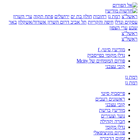
”צ
רמת גן
רחובות
חולון בת ים
ירושלים
פתח תקוה
ערי השרון
 ונדלן
חיפה והקריות
תל אביב
דרום השרון
אשדוד/אשקלון
באר
ערי הצפון
”צ
”צ
מודיעין סיטי- f
נדלן מקומי בפייסבוק
פורום המומחים של Mcity
קובי עצבני
ן
ן
פייסבוק סיטי
ראשונים רעבים
קובי עצבני
מודיעין ברשת
נוער וצעירים
חברה וקהילה
נדלן מקומי
פורום מוניציפאלי
זמזום הדבורה