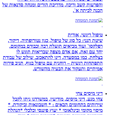
והפרעות קשב וריכוז, מדריכת הורים ומנחה סדנאות של
הכנה לכיתה א`.
טיפול ריגשי, אורית
שיטת הנני: כל סוג של טיפול, כגון נטורופתיה, דיקור,
רפלקסו` ועוד מביאים תועלת רבה וכבודם במקומם.
יחד עם זאת, אם אדם מצפה שבריאות תוגש לו
בצלחת, כמו במסעדה, דינו להתאכזב. שילוב של עבודת
התפתחות רגשית – רוחנית עם טיפול בגוף, תניב פירות
אמיתיים ותעקור את הבעיה מהשורש.
דיני מיסים צחי
צחי מנע, דיני מיסים, מודיעין, במשרדנו ניתן לקבל
שירותים בתחומים הבאים : * חשבונאות וביקורת. *
מיסוי מקומי ובינלאומי * יעוץ פיננסי וכלכלי *הנהלת