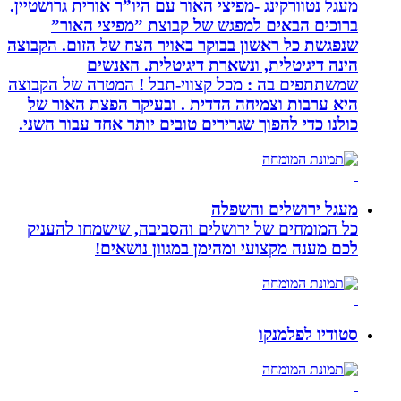
מעגל נטוורקינג -מפיצי האור עם היו”ר אורית גרושטיין.
ברוכים הבאים למפגש של קבוצת ”מפיצי האור”
שנפגשת כל ראשון בבוקר באויר הצח של הזום. הקבוצה
הינה דיגיטלית, ונשארת דיגיטלית. האנשים
שמשתתפים בה : מכל קצווי-תבל ! המטרה של הקבוצה
היא ערבות וצמיחה הדדית . ובעיקר הפצת האור של
כולנו כדי להפוך שגרירים טובים יותר אחד עבור השני.
מעגל ירושלים והשפלה
כל המומחים של ירושלים והסביבה, שישמחו להעניק
לכם מענה מקצועי ומהימן במגוון נושאים!
סטודיו לפלמנקו