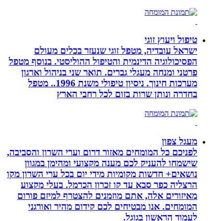
טיפול ויעוץ זוגי
ישראל עובדיה, מטפל זוגי שנעזר בכלים מעולם
הפסיכולוגיה הדינמית והטיפול ההוליסטי. בנוסף מטפל
פרטני ומנחה מעגלי גברים. תואר שני בניהול וארגון
מערכות חינוך. ניסיון טיפולי משנת 1996.. מטפל
בחדרה ונותן שרות בזום לכל רחבי הארץ
מעגל צפון
לפניכם כל המומחים מאזור דרום וערי השרון והסביבה,
שישמחו להעניק לכם מענה מקצועי ומהימן במגוון
נושאים+ חדשות מקומיות מידי יום בכל ערי השרון מקו
הרצליה כפר סבא עד קו זכרון הכרמל. בעלי מקצוע
מאיזורים אלה, אתם מוזמנים להצטרף למיזם פורום
המומחים. אנו מבטיחים לכם קידום מהיר ואורגני
לעמוד הראשון בגוגל.