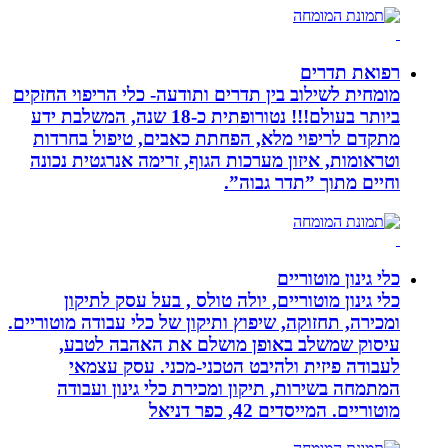
רפואת תדרים
מומחית לשילוב בין תדרים ותודעה- כלי הריפוי החזקים
ביותר בעולם!!! נטורופתית כ-18 שנה, המשלבת ידע
מתקדם לריפוי מלא, הפחתת כאבים, טיפול בחרדות
וטראומות, איזון מערכות הגוף, זרימה אנרגטית נכונה
וחיים מתוך ”תדר גבוה”.
כלי גינון מוטוריים
כלי גינון מוטוריים, יולה טולס , בעל עסק לתיקון
ומכירה, תחזוקה, שיפוץ ותיקון של כלי עבודה מוטוריים.
עיסוק שמשלב באופן מושלם את האהבה לטבע,
לעבודה פיזית ולהיבט הטכני-מכני. עסק עצמאי
המתמחה בשירות, תיקון ומכירת כלי גינון ועבודה
מוטוריים. המייסדים 42, כפר דניאל