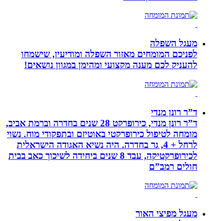
מעגל השפלה
לפניכם המומחים מאזור השפלה ומודיעין, שישמחו
להעניק לכם מענה מקצועי ומהימן במגוון נושאים!
ד”ר רונן מנדי
ד”ר רונן מנדי, כירופרקט 28 שנים בחדרה וברמת אביב,
מומחה לטיפול כירופרקטי באוטיזם ובתפקודי מוח. נשוי
לרחל + 4, גר בחדרה. היה נשיא האגודה הישראלית
לכירופרקטיקה, עבד 8 שנים ביחידה לשיכוך כאב בבית
חולים רמב”ם
מעגל מפיצי האור