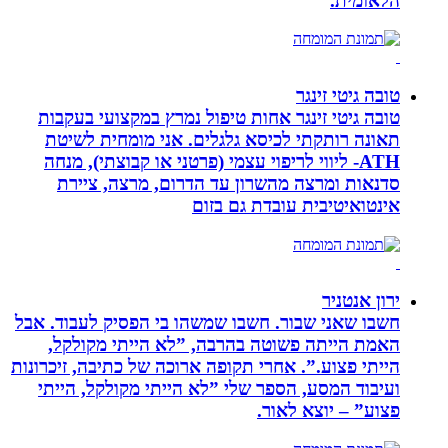
הלאומית.
טובה גיטי זינגר
טובה גיטי זינגר אחות טיפול נמרץ במקצועי בעקבות
תאונה רותקתי לכיסא גלגלים. אני מומחית לשיטת
ATH- ליווי לריפוי עצמי (פרטני או קבוצתי), מנחה
סדנאות ומרצה מהשרון עד הדרום, מרצה, ציירת
אינטואיטיבית עובדת גם בזום
ירון אנטניר
חשבו שאני שבור. חשבו שמשהו בי הפסיק לעבוד. אבל
האמת הייתה פשוטה בהרבה, ”לא הייתי מקולקל,
הייתי פצוע.”. אחרי תקופה ארוכה של כתיבה, זיכרונות
ועיבוד המסע, הספר שלי ”לא הייתי מקולקל, הייתי
פצוע” – יוצא לאור.