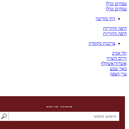
 ונדלן
 ונדלן
דתי מודיעין
והקריות
והקריות
צרכנות מקומית
יב
השרון
/אשקלון
שבע
צפון
חיפוש באתר