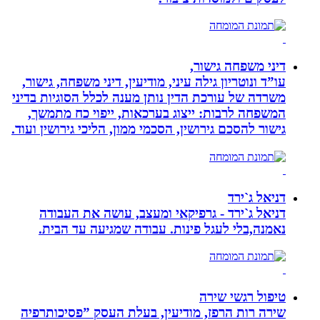
דיני משפחה גישור,
עו”ד ונוטריון גילה עיני, מודיעין, דיני משפחה, גישור,
משרדה של עורכת הדין נותן מענה לכלל הסוגיות בדיני
המשפחה לרבות: ייצוג בערכאות, ייפוי כח מתמשך,
גישור להסכם גירושין, הסכמי ממון, הליכי גירושין ועוד.
דניאל ג`ירד
דניאל ג`ירד - גרפיקאי ומעצב, עושה את העבודה
נאמנה,בלי לעגל פינות. עבודה שמגיעה עד הבית.
טיפול רגשי שירה
שירה רות הרפז, מודיעין, בעלת העסק ”פסיכותרפיה