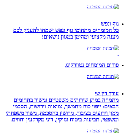
גוף ונפש
כל המומחים מתחומי גוף ונפש ישמחו להעניק לכם
מענה מקצועי ומהימן במגוון נושאים!
פורום המומחים נטוורקינג
עורך דין שי
מתמחה במתן שירותים משפטיים וגישור בתחומים
הבאים: ייפוי כוח מתמשך, צוואות וירושות, הסכמי
ממון וידועים בציבור, גירושין בהסכמה, גישור משפחתי
ומשפטי, תביעות ביטוח ונזיקין, דיני מקרקעין וחוזים.