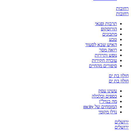
ת
ת
תרבות ופנאי
הורוסקופ
מתכונים
טבע
האיש שבא לסעוד
רואה מסך
נופש ותיירות
עובדה חקירות
סיפורים מהחיים
בת ים
בת ים
עשינו עסק
כספים וכלכלה
מה בנדל”ן
המומחים של mcity
נדלן מקומי
ים
ים