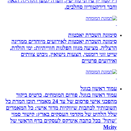
דירקטוריון עירוני מודיעין, וועדה למען הקהילה הגאה
וחבר דירקטוריון סחלבים.
סימונה השכרת יאכטות
סימונה השכרת יאכטות לאירועים מיוחדים ממרינה
הרצליה, מציעה מגוון הפלגות חווייתיות: ימי הולדת,
שייט זוגי רומנטי, הצעות נישואין, גיבוש צוותים
ואירועים פרטיים
עמוד ראשון בגוגל
עמוד ראשון בגוגל, פורום המומחים, כרטיס ביקור
מהפכני אישי פרסום של עד 24 מאמרי תוכן המרת כל
תשובותיך לכתבות שיווקיות מדור אישי: כל המאמרים
שלל הלהיט של מקדמי העסקים בארץ: קישור סמוי
`שתול` בכל כתבה אינדקס לעסקים בדף הראשי של
Mcity