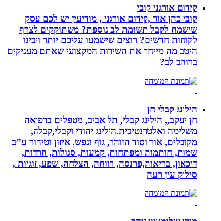
קידום אורגני קובי
קובי כהן אור ,קידום אורגני , מודיעין יש לכם עסק
שישמח לקבל תשומת לב נוספת? משתוקקים לצרף
לקוחות חדשים? רוצים שישמעו עליכם יותר ויבינו
היטב מה מייחד את השירות המקצועי שאתם מעניקים
ברוחב לב?
הילינג קבלי חן
חן יעקב,, הילינג קבלי, תל אביב, מטפלים ברפואה
משלימה ואלטרנטיבית.הילינג יהודי וקבלי,קבלה,
מקובלים, אור וסוד הזוהר, גוף ונפש, איזון וטיהור ע”ב
שמות, חותמות ומפתחות, קמעות, סגולות, חרדות,
דיכאון, בריאות,פרנסה, רווחה, הצלחה, שפע, זוגיות ,
סילוק עין רעה