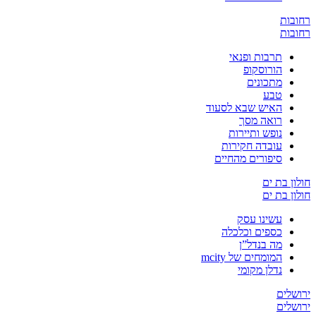
ת
ת
תרבות ופנאי
הורוסקופ
מתכונים
טבע
האיש שבא לסעוד
רואה מסך
נופש ותיירות
עובדה חקירות
סיפורים מהחיים
בת ים
בת ים
עשינו עסק
כספים וכלכלה
מה בנדל”ן
המומחים של mcity
נדלן מקומי
ים
ים