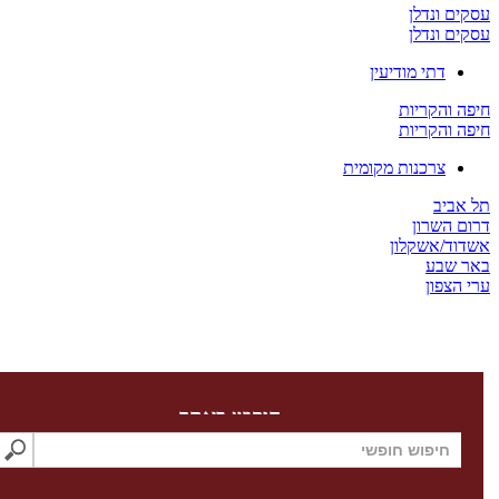
 ונדלן
 ונדלן
דתי מודיעין
והקריות
והקריות
צרכנות מקומית
יב
השרון
/אשקלון
שבע
צפון
חיפוש באתר