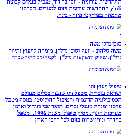
התחדשות עירונית - יוסי בר דוד, מנכ״ל בעלים קבוצת
ybdi התחדשות עירונית ויזום למגורים. חברתנו
מתמחה בפרויקטי פינוי - בינוי.
סוכן נדלן משה
משה סלהוב - יועץ וסוכן נדל”ן, מומחה לייעוץ ותיווך
נדל”ן, שיווק והשקעות נדל”ן, לקניה/מכירה/השכרה
טיפול ויעוץ זוגי
ישראל עובדיה, מטפל זוגי שנעזר בכלים מעולם
הפסיכולוגיה הדינמית והטיפול ההוליסטי. בנוסף מטפל
פרטני ומנחה מעגלי גברים. תואר שני בניהול וארגון
מערכות חינוך. ניסיון טיפולי משנת 1996.. מטפל
בחדרה ונותן שרות בזום לכל רחבי הארץ