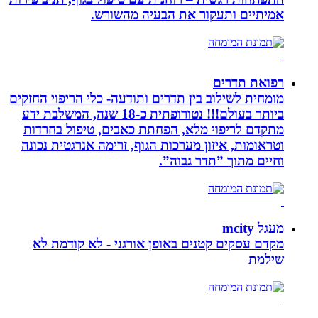
אמיתיים ותעקור את הבעיה מהשורש.
רפואת תדרים
מומחית לשילוב בין תדרים ותודעה- כלי הריפוי החזקים
ביותר בעולם!!! נטורופתית כ-18 שנה, המשלבת ידע
מתקדם לריפוי מלא, הפחתת כאבים, טיפול בחרדות
וטראומות, איזון מערכות הגוף, זרימה אנרגטית נכונה
וחיים מתוך ”תדר גבוה”.
מעגל mcity
מקדם עסקים קטנים באופן אורגני - לא קודמת לא
שילמת