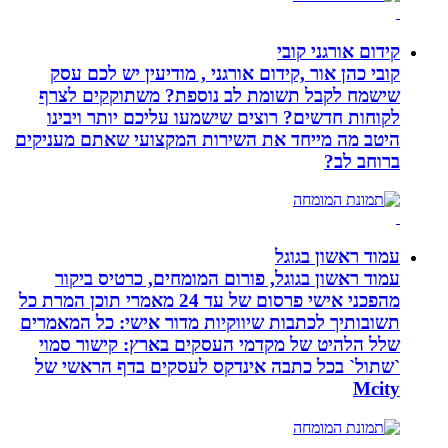
קידום אורגני קובי
קובי כהן אור ,קידום אורגני , מודיעין יש לכם עסק
שישמח לקבל תשומת לב נוספת? משתוקקים לצרף
לקוחות חדשים? רוצים שישמעו עליכם יותר ויבינו
היטב מה מייחד את השירות המקצועי שאתם מעניקים
ברוחב לב?
עמוד ראשון בגוגל
עמוד ראשון בגוגל, פורום המומחים, כרטיס ביקור
מהפכני אישי פרסום של עד 24 מאמרי תוכן המרת כל
תשובותיך לכתבות שיווקיות מדור אישי: כל המאמרים
שלל הלהיט של מקדמי העסקים בארץ: קישור סמוי
`שתול` בכל כתבה אינדקס לעסקים בדף הראשי של
Mcity