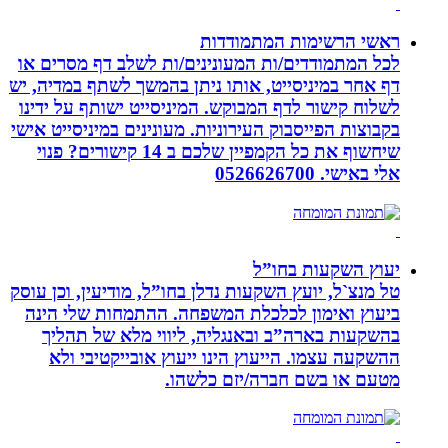
ראשי הרשימות המתמודדות
לכל המתמודדים/ות המעונינים/ות לשלב דף מסרים או
דף אחר במיניסייט, אותו ניתן בהמשך לשתף במדיה, יש
לשלוח קישור לדף המבוקש. המיניסייט ישותף על ידינו
בקבוצות הפייסבוק העירוניות. מעונינים במיניסייט אישי
שיחשוף את כל הקמפיין שלכם ב 14 קישורים? פנוי
אלי באישי. 0526626700
יעוץ השקעות בחו”ל
טל מנצ`ל, יועץ השקעות נדלן בחו”ל, מודיעין, וכן עוסק
ביעוץ ואימון לכלכלת המשפחה. ההתמחות שלי הינה
בהשקעות בארה”ב ובאנגליה, ליווי מלא של תהליך
ההשקעה עצמו. הייעוץ הינו ייעוץ אובייקטיבי ולא
מטעם או בשם חברה/יזם כלשהו.