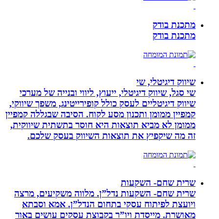
מתכנת בודק
מתכנת בודק
שיווק דיגיטלי, שי
שי סגל, שיווק דיגיטלי, ייעוץ, ליווי ובנייה של מערכי
שיווק דיגיטליים לעסק כולל קופירייטינג, משפך שיווקי,
קמפיין ממומן ותכנון מסע לקוח. הסיבה שבגללה קמפיין
ממומן לא מביא תוצאות היא חוסר בתשתית שיווקית,
זה מה שיקפיץ את תוצאות השיווק בעסק שלכם.
שרית שחם- השקעות
שרית שחם- השקעות נדל”ן. מלווה משקיעים, מרצה
ויועצת לפיתוח עסקי בתחום הנדל”ן. אמא וסבתא
מאושרת. ‏מייסדת ויו”ר בקבוצת עסקים עושים באור