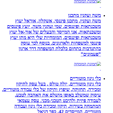
משה ועקנין מתכנן
משה ועקנין, מתכנן פיננסי, אשקלון, אוראל יעוץ
משכנתאות ופיננסים. שמי ועקנין משה, יועץ פיננסים
ומשכנתאות, אני המייסד והבעלים של אור-אל יעוץ
משכנתאות ופיננסים, המומחיות שלי היא מתן יעוץ
פיננסי למשפחות ולארגונים. בנוסף לכך עוסק
בהתנדבות בתחום כלכלת המשפחה דרך ארגון
”פעמונים”
כלי גינון מוטוריים
כלי גינון מוטוריים, יולה טולס , בעל עסק לתיקון
ומכירה, תחזוקה, שיפוץ ותיקון של כלי עבודה מוטוריים.
עיסוק שמשלב באופן מושלם את האהבה לטבע,
לעבודה פיזית ולהיבט הטכני-מכני. עסק עצמאי
המתמחה בשירות, תיקון ומכירת כלי גינון ועבודה
מוטוריים. המייסדים 42, כפר דניאל