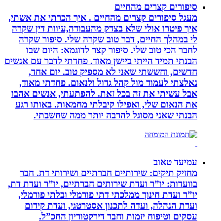
סיפורים קצרים מהחיים
מעגל סיפורים קצרים מהחיים . איך הכרתי את אשתי,
איך פיטרו אולי שלא בצדק מהעבודה,עיוות דין שקרה
לי במהלך החיים, דבר טוב שקרה שלי. סיפור שקרה
לחבר הכי טוב שלי. סיפור קצר לדוגמא: היום שבו
הבנתי תמיד הייתי ביישן מאוד. פחדתי לדבר עם אנשים
חדשים, וחששתי שאני לא מספיק טוב. יום אחד,
נאלצתי לעמוד מול קהל גדול ולנאום. פחדתי מאוד,
אבל עשיתי את זה בכל זאת. להפתעתי, אנשים אהבו
את הנאום שלי, ואפילו קיבלתי מחמאות. באותו רגע
הבנתי שאני מסוגל להרבה יותר ממה שחשבתי.
עמיעד טאוב
מחזיק תיקים: שירותיים חברתיים ושירותי דת. חבר
בוועדות: יו”ר ועדת שירותים חברתיים, יו”ר ועדת דת,
יו”ר ועדת חינוך ממלכתי דתי פורמלי ובלתי פורמלי,
ועדת הנהלה, ועדה לתכנון אסטרטגי, ועדת קידום
עסקים וטיפוח יזמות וחבר דירקטוריון החכ”ל.