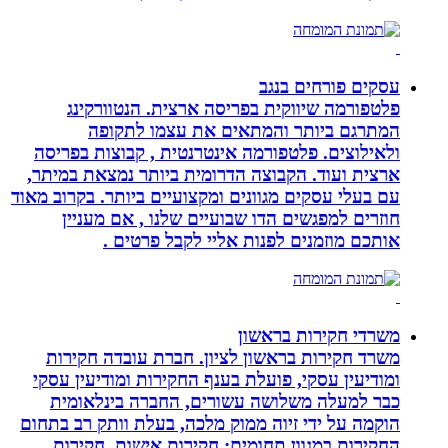
עסקים פורחים בנגב
פלטפורמה שיווקית בפריסה ארצית. הנטוורקינג
המתרגם ביותר והמתאים את עצמו לתקופה
ולאילוצים. פלטפורמה אינטרנטית , קבוצות בפריסה
ארצית ועוד. הקבוצה הדרומית ביותר נמצאת במיתר,
עם בעלי עסקים מגוונים ומקצועיים ביותר. בקרוב מאוד
חוזרים למפגשים הדו שבועיים שלנו , אם מעניין
אותכם מוזמנים לפנות אליי לקבל פרטים .
משרדי חקירות בראשון
משרד חקירות בראשון לציון. חברת עובדה חקירות
ומודיעין עסקי, פועלת בענף החקירות ומודיעין עסקי
כבר למעלה משלושה עשורים, החברה בינלאומית
הוקמה על ידי זיוה ממוק מלכה, בעלת וותק רב בתחום
החקירות במגוון תחומים: חקירות אישות, חקירות