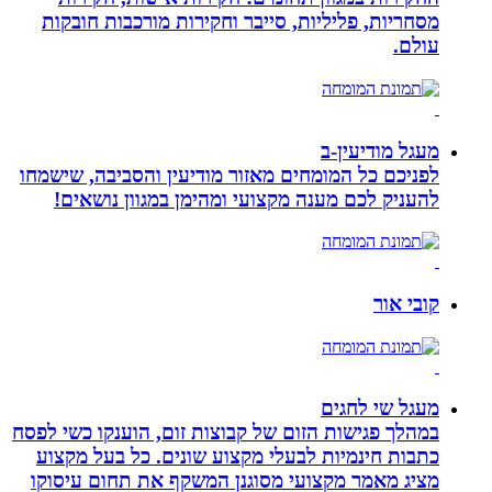
מסחריות, פליליות, סייבר וחקירות מורכבות חובקות
עולם.
מעגל מודיעין-ב
לפניכם כל המומחים מאזור מודיעין והסביבה, שישמחו
להעניק לכם מענה מקצועי ומהימן במגוון נושאים!
קובי אור
מעגל שי לחגים
במהלך פגישות הזום של קבוצות זום, הוענקו כשי לפסח
כתבות חינמיות לבעלי מקצוע שונים. כל בעל מקצוע
מציג מאמר מקצועי מסוגנן המשקף את תחום עיסוקו