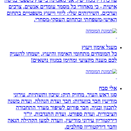
עורכת דין ממודיעין. אני מאמינה בייעוץ משפטי בגישה
אישית - כי מאחורי כל מסמך עומדים אנשים, צרכים
וערכים. השירותים שלי: ליווי וייעוץ משפטיים בתחום
האישי-משפחתי ובתחום העסקי-מסחרי.
מעגל אימון ויעוץ
כל המומחים מתחומי האימון והיעוץ, ישמחו להעניק
לכם מענה מקצועי ומהימן במגוון נושאים!
אלי סבח
סגן ראש העיר. מחזיק תיק: שיכון ותשתיות. עירוני
מודיעין חבר בוועדות: חבר ועדת הנהלה, ועדת משנה
לתכנון ובניה, חבר פורום לשיפור מערך התחבורה
הציבורית, ועדת ספורט, ועדת התנדבות, יו”ר
דירקטוריון עירוני מודיעין, וועדה למען הקהילה הגאה
וחבר דירקטוריון סחלבים.