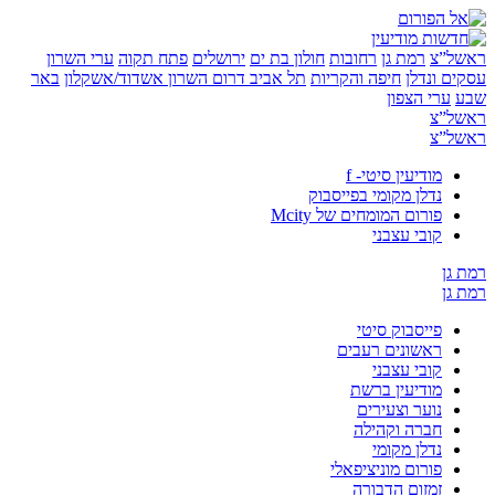
”צ
רמת גן
רחובות
חולון בת ים
ירושלים
פתח תקוה
ערי השרון
 ונדלן
חיפה והקריות
תל אביב
דרום השרון
אשדוד/אשקלון
באר
ערי הצפון
”צ
”צ
מודיעין סיטי- f
נדלן מקומי בפייסבוק
פורום המומחים של Mcity
קובי עצבני
ן
ן
פייסבוק סיטי
ראשונים רעבים
קובי עצבני
מודיעין ברשת
נוער וצעירים
חברה וקהילה
נדלן מקומי
פורום מוניציפאלי
זמזום הדבורה