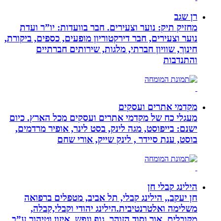
רן שגב
מחזיק תיק: נוער וצעירים. חבר בוועדות: יו”ר ועדת
נוער וצעירים, חבר דירקטוריון מופעים, כספים, ביקורת,
חינוך, שוויון חברתי, מלגות, שירותים חברתיים
והתנדבות
מקדמי אתרים ועסקים
מעגלי כח של מקדמי אתרים ועסקים מכל הארץ. כיום
ישנם: בייפוסט, מגה לינק, בסט לינר, אופיר מרדמים,
בוסט, ענת סיידר , לינק שייק, אורי שחם
הילינג קבלי חן
חן יעקב,, הילינג קבלי, תל אביב, מטפלים ברפואה
משלימה ואלטרנטיבית.הילינג יהודי וקבלי,קבלה,
מקובלים, אור וסוד הזוהר, גוף ונפש, איזון וטיהור ע”ב