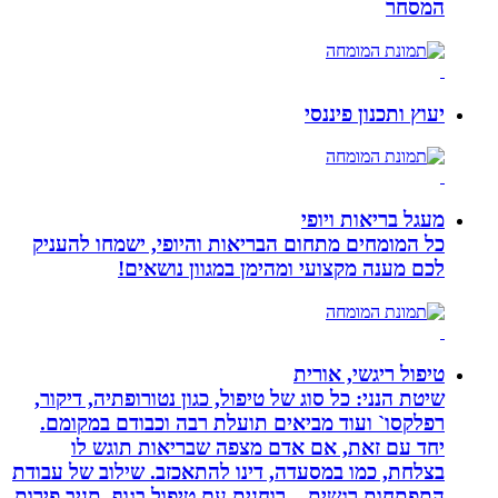
המסחר
יעוץ ותכנון פיננסי
מעגל בריאות ויופי
כל המומחים מתחום הבריאות והיופי, ישמחו להעניק
לכם מענה מקצועי ומהימן במגוון נושאים!
טיפול ריגשי, אורית
שיטת הנני: כל סוג של טיפול, כגון נטורופתיה, דיקור,
רפלקסו` ועוד מביאים תועלת רבה וכבודם במקומם.
יחד עם זאת, אם אדם מצפה שבריאות תוגש לו
בצלחת, כמו במסעדה, דינו להתאכזב. שילוב של עבודת
התפתחות רגשית – רוחנית עם טיפול בגוף, תניב פירות