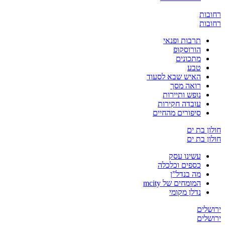
ת
ת
תרבות ופנאי
הורוסקופ
מתכונים
טבע
האיש שבא לסעוד
רואה מסך
נופש ותיירות
עובדה חקירות
סיפורים מהחיים
בת ים
בת ים
עשינו עסק
כספים וכלכלה
מה בנדל”ן
המומחים של mcity
נדלן מקומי
ים
ים