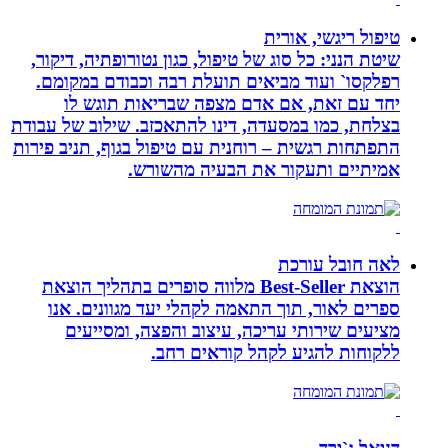
טיפול ריגשי, אורית
שיטת הנני: כל סוג של טיפול, כגון נטורופתיה, דיקור,
רפלקסו` ועוד מביאים תועלת רבה וכבודם במקומם.
יחד עם זאת, אם אדם מצפה שבריאות תוגש לו
בצלחת, כמו במסעדה, דינו להתאכזב. שילוב של עבודת
התפתחות רגשית – רוחנית עם טיפול בגוף, תניב פירות
אמיתיים ותעקור את הבעיה מהשורש.
לאה חובל עורכת
הוצאת Best-Seller מלווה סופרים בתהליך הוצאת
ספרים לאור, תוך התאמה לקהלי יעד מגוונים. אנו
מציעים שירותי עריכה, עיצוב והפצה, ומסייעים
ללקוחות להגיע לקהל קוראים רחב.