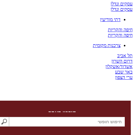
 ונדלן
 ונדלן
דתי מודיעין
והקריות
והקריות
צרכנות מקומית
יב
השרון
/אשקלון
שבע
צפון
חיפוש באתר