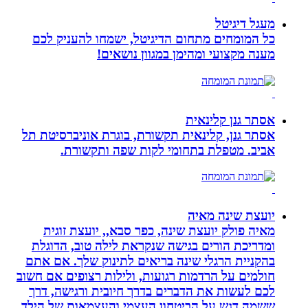
מעגל דיגיטל
כל המומחים מתחום הדיגיטל, ישמחו להעניק לכם
מענה מקצועי ומהימן במגוון נושאים!
אסתר גנן קלינאית
אסתר גנן, קלינאית תקשורת, בוגרת אוניברסיטת תל
אביב. מטפלת בתחומי לקות שפה ותקשורת.
יועצת שינה מאיה
מאיה פולק יועצת שינה, כפר סבא,, יועצת זוגית
ומדריכת הורים בגישה שנקראת לילה טוב, הדוגלת
בהקניית הרגלי שינה בריאים לתינוק שלך. אם אתם
חולמים על הרדמות רגועות, ולילות רצופים אם חשוב
לכם לעשות את הדברים בדרך חיובית ורגישה, דרך
ששמה דגש על הביטחון העצמי והעצמאות של הילד