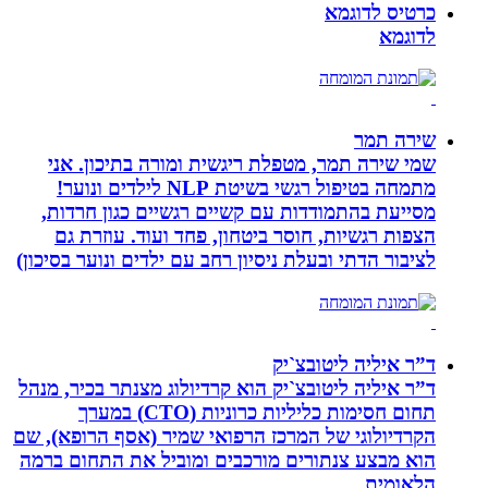
כרטיס לדוגמא
לדוגמא
שירה תמר
שמי שירה תמר, מטפלת ריגשית ומורה בתיכון. אני
מתמחה בטיפול רגשי בשיטת NLP לילדים ונוער!
מסייעת בהתמודדות עם קשיים רגשיים כגון חרדות,
הצפות רגשיות, חוסר ביטחון, פחד ועוד. עוזרת גם
לציבור הדתי ובעלת ניסיון רחב עם ילדים ונוער בסיכון)
ד”ר איליה ליטובצ`יק
ד”ר איליה ליטובצ`יק הוא קרדיולוג מצנתר בכיר, מנהל
תחום חסימות כליליות כרוניות (CTO) במערך
הקרדיולוגי של המרכז הרפואי שמיר (אסף הרופא), שם
הוא מבצע צנתורים מורכבים ומוביל את התחום ברמה
הלאומית.