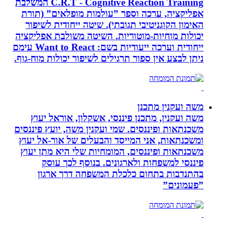
C.R.T - Cognitive Reaction Training המשלבת
אפליקציה, ערכה וספר ”עולמות מופלאים” (תורת
האימון הקוגניטיבי תגובתי). שיטה ייחודית לשיפור
יכולות מוחיות-מוטוריות. השיטה משולבת אפליקציה
ייחודית וערכה ייעודיות בשם: Want to React עימם
ניתן לבצע אין ספור תרגילים לשיפור יכולות מוח-גוף.
משה ועקנין מתכנן
משה ועקנין, מתכנן פיננסי, אשקלון, אוראל יעוץ
משכנתאות ופיננסים. שמי ועקנין משה, יועץ פיננסים
ומשכנתאות, אני המייסד והבעלים של אור-אל יעוץ
משכנתאות ופיננסים, המומחיות שלי היא מתן יעוץ
פיננסי למשפחות ולארגונים. בנוסף לכך עוסק
בהתנדבות בתחום כלכלת המשפחה דרך ארגון
”פעמונים”