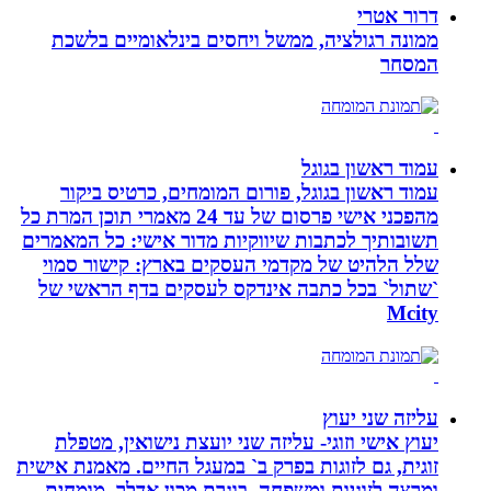
דרור אטרי
ממונה רגולציה, ממשל ויחסים בינלאומיים בלשכת
המסחר
עמוד ראשון בגוגל
עמוד ראשון בגוגל, פורום המומחים, כרטיס ביקור
מהפכני אישי פרסום של עד 24 מאמרי תוכן המרת כל
תשובותיך לכתבות שיווקיות מדור אישי: כל המאמרים
שלל הלהיט של מקדמי העסקים בארץ: קישור סמוי
`שתול` בכל כתבה אינדקס לעסקים בדף הראשי של
Mcity
עליזה שני יעוץ
יעוץ אישי וזוגי- עליזה שני יועצת נישואין, מטפלת
זוגית, גם לזוגות בפרק ב` במעגל החיים. מאמנת אישית
ומרצה לזוגיות ומשפחה. בוגרת מכון אדלר. מומחית