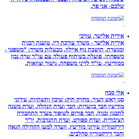
שלכם- אני פה.
אירית אלישר, עורכי
אירית אלישר - משרד עורכת דין, טוענת רבנית
ומגשרת, תושבת נוף איילון, מבעלות משרד: ”משפטי -
משפחתי, פועלת בשיתוף פעולה עם עו”ד שרה נבון
ממודיעין, עו”ד לדיני משפחה, גישור וצוואות.
אלי סבח
סגן ראש העיר. מחזיק תיק: שיכון ותשתיות. עירוני
מודיעין חבר בוועדות: חבר ועדת הנהלה, ועדת משנה
לתכנון ובניה, חבר פורום לשיפור מערך התחבורה
הציבורית, ועדת ספורט, ועדת התנדבות, יו”ר
דירקטוריון עירוני מודיעין, וועדה למען הקהילה הגאה
וחבר דירקטוריון סחלבים.