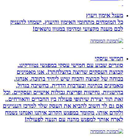
מעגל אימון ויעוץ
כל המומחים מתחומי האימון והיעוץ, ישמחו להעניק
לכם מענה מקצועי ומהימן במגוון נושאים!
חמישי עיסקי
סוגרים שבוע עם חמישי עסקי במפגשי נטוורקינג,
קבוצת העסקים שרוצה בהצלחתך!. אנו מאמינים
בכוחה של קבוצה והכוח שיש ליחיד בתוכה. אנחנו.
מאמינים בנתינה ובערבות הדדית. בחשיבה בגדול,
בהישגיות, נחישות ופריצת גבולות אישיים ועסקיים. וכל
זאת תוך יצירת שיתופי פעולה בין החברים והאורחים..
אם גם לך חשוב להביא את העסק שלך למרכז העניינים
ולקדם אותו, מקומך במפגש הקרוב איתנו ואנחנו נשמח
לארח אותך למפגש מהנה עם הנעה לפעולה!