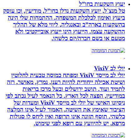
יעוץ השקעות בחו”ל
טל מנצ`ל, יועץ השקעות נדלן בחו”ל, מודיעין, וכן עוסק
ביעוץ ואימון לכלכלת המשפחה. ההתמחות שלי הינה
בהשקעות בארה”ב ובאנגליה, ליווי מלא של תהליך
ההשקעה עצמו. הייעוץ הינו ייעוץ אובייקטיבי ולא
מטעם או בשם חברה/יזם כלשהו.
יולי לב VixiV
יולי לב מייסד VixiV ומפתח כמוסה טבעית לחלוטין
ושיטת אכילה ייחודית להיות רענן, נמרץ, מאושר, רזה
לתמיד ועוד. תושב ירושלים ובעל מרכז בריאות
במודיעין, הפצה לכל הארץ. כל הנאמר לעיל נכתב לפי
ניסיונו האישי של יולי לב מייסד VixiV ומעדות של
הציבור שאימץ את השיטה, האמור לעיל אינו המלצה
כלשהי. תוסף תזונה אינו תרופה ואין ליחס לו סגולות
מרפא, יש להיוועץ עם רופא לפני שימוש.