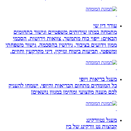
עורך דין שי
מתמחה במתן שירותים משפטיים וגישור בתחומים
הבאים: ייפוי כוח מתמשך, צוואות וירושות, הסכמי
ממון וידועים בציבור, גירושין בהסכמה, גישור משפחתי
ומשפטי, תביעות ביטוח ונזיקין, דיני מקרקעין וחוזים.
מעגל בריאות ויופי
כל המומחים מתחום הבריאות והיופי, ישמחו להעניק
לכם מענה מקצועי ומהימן במגוון נושאים!
מעגל נטוורקינג
קבוצות נט וורקינג של ביז