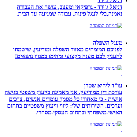
דניאל ג`ירד
דניאל ג`ירד - גרפיקאי ומעצב, עושה את העבודה
נאמנה,בלי לעגל פינות. עבודה שמגיעה עד הבית.
מעגל השפלה
לפניכם המומחים מאזור השפלה ומודיעין, שישמחו
להעניק לכם מענה מקצועי ומהימן במגוון נושאים!
עו”ד ליהיא שטרן
עורכת דין ממודיעין. אני מאמינה בייעוץ משפטי בגישה
אישית - כי מאחורי כל מסמך עומדים אנשים, צרכים
וערכים. השירותים שלי: ליווי וייעוץ משפטיים בתחום
האישי-משפחתי ובתחום העסקי-מסחרי.