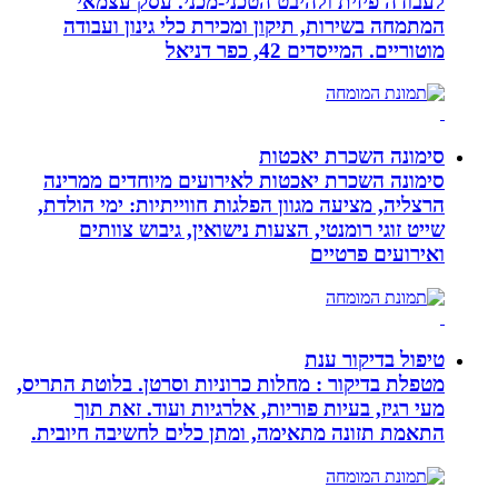
לעבודה פיזית ולהיבט הטכני-מכני. עסק עצמאי
המתמחה בשירות, תיקון ומכירת כלי גינון ועבודה
מוטוריים. המייסדים 42, כפר דניאל
סימונה השכרת יאכטות
סימונה השכרת יאכטות לאירועים מיוחדים ממרינה
הרצליה, מציעה מגוון הפלגות חווייתיות: ימי הולדת,
שייט זוגי רומנטי, הצעות נישואין, גיבוש צוותים
ואירועים פרטיים
טיפול בדיקור ענת
מטפלת בדיקור : מחלות כרוניות וסרטן. בלוטת התריס,
מעי רגיז, בעיות פוריות, אלרגיות ועוד. זאת תוך
התאמת תזונה מתאימה, ומתן כלים לחשיבה חיובית.