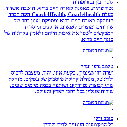
לוסי רבין נטורופתית
נטורופתית, מאמנת לאורח חיים בריא, תושבת אשדוד.
בעלת Coach4Health, Coach4health הינה חברה
העוסקת באורח חיים בריא ומספקת מגוון רחב של
שירותים ומוצרים לאנשים, ארגונים ומוסדות,
המבקשים לשפר את איכות חייהם ולאמץ עקרונות של
סגנון חיים בריא.
עיצוב גרפי יערה
יערה רוזי (צינמון), בקעת אונו, יהוד, מעצבת לדפוס
ולדיגיטל, מנהלת קהילת פייסבוק של עסקים, מנהלת
שתי קבוצות נטוורקינג ושותפה בכמה מיזמים שונים.
שירות אונליין בכל רחבי הארץ והעולם.
סובב נדלן
כל המקצועות הנוגעים לבית ולנדלן