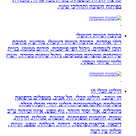
בפיתוח חשיבה ותהליכי שינוי.
כתיבה ושיווק דיגיטלי
ריקי אחדות, כתיבה ושיווק דיגיטלי, מודיעין, כתיבת
תוכן לעסקים, ניהול דפי פייסבוק, קידום ממומן, בניית
שירותים ומוצרים מכניסים, ניהול שיחות מכירה, ייעוץ
וליווי שיווקי ועסקי.
הילינג קבלי חן
חן יעקב,, הילינג קבלי, תל אביב, מטפלים ברפואה
משלימה ואלטרנטיבית.הילינג יהודי וקבלי,קבלה,
מקובלים, אור וסוד הזוהר, גוף ונפש, איזון וטיהור ע”ב
שמות, חותמות ומפתחות, קמעות, סגולות, חרדות,
דיכאון, בריאות,פרנסה, רווחה, הצלחה, שפע, זוגיות ,
סילוק עין רעה