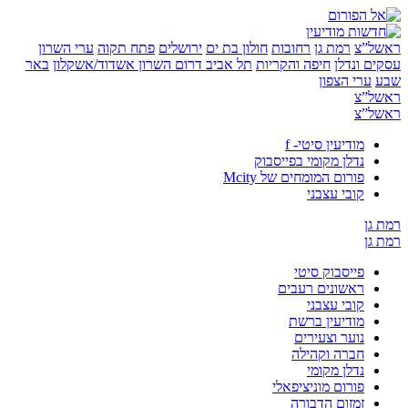
”צ
רמת גן
רחובות
חולון בת ים
ירושלים
פתח תקוה
ערי השרון
 ונדלן
חיפה והקריות
תל אביב
דרום השרון
אשדוד/אשקלון
באר
ערי הצפון
”צ
”צ
מודיעין סיטי- f
נדלן מקומי בפייסבוק
פורום המומחים של Mcity
קובי עצבני
ן
ן
פייסבוק סיטי
ראשונים רעבים
קובי עצבני
מודיעין ברשת
נוער וצעירים
חברה וקהילה
נדלן מקומי
פורום מוניציפאלי
זמזום הדבורה