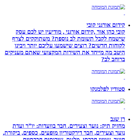
קידום אורגני קובי
קובי כהן אור ,קידום אורגני , מודיעין יש לכם עסק
שישמח לקבל תשומת לב נוספת? משתוקקים לצרף
לקוחות חדשים? רוצים שישמעו עליכם יותר ויבינו
היטב מה מייחד את השירות המקצועי שאתם מעניקים
ברוחב לב?
סטודיו לפלמנקו
רן שגב
מחזיק תיק: נוער וצעירים. חבר בוועדות: יו”ר ועדת
נוער וצעירים, חבר דירקטוריון מופעים, כספים, ביקורת,
חינוך, שוויון חברתי, מלגות, שירותים חברתיים