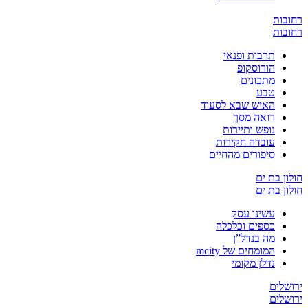
ת
ת
תרבות ופנאי
הורוסקופ
מתכונים
טבע
האיש שבא לסעוד
רואה מסך
נופש ותיירות
עובדה חקירות
סיפורים מהחיים
בת ים
בת ים
עשינו עסק
כספים וכלכלה
מה בנדל”ן
המומחים של mcity
נדלן מקומי
ים
ים