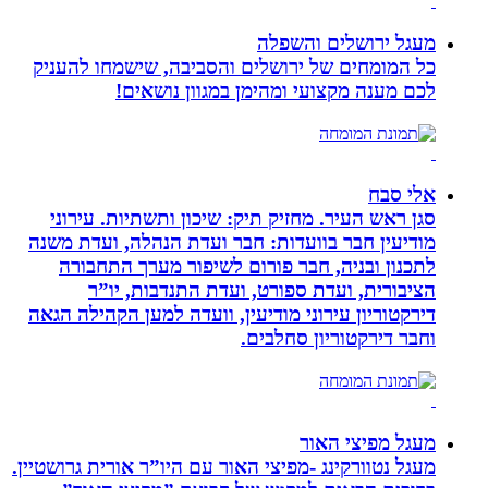
מעגל ירושלים והשפלה
כל המומחים של ירושלים והסביבה, שישמחו להעניק
לכם מענה מקצועי ומהימן במגוון נושאים!
אלי סבח
סגן ראש העיר. מחזיק תיק: שיכון ותשתיות. עירוני
מודיעין חבר בוועדות: חבר ועדת הנהלה, ועדת משנה
לתכנון ובניה, חבר פורום לשיפור מערך התחבורה
הציבורית, ועדת ספורט, ועדת התנדבות, יו”ר
דירקטוריון עירוני מודיעין, וועדה למען הקהילה הגאה
וחבר דירקטוריון סחלבים.
מעגל מפיצי האור
מעגל נטוורקינג -מפיצי האור עם היו”ר אורית גרושטיין.