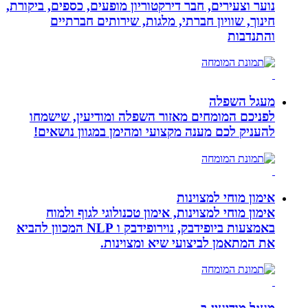
נוער וצעירים, חבר דירקטוריון מופעים, כספים, ביקורת,
חינוך, שוויון חברתי, מלגות, שירותים חברתיים
והתנדבות
מעגל השפלה
לפניכם המומחים מאזור השפלה ומודיעין, שישמחו
להעניק לכם מענה מקצועי ומהימן במגוון נושאים!
אימון מוחי למצוינות
אימון מוחי למצוינות, אימון טכנולוגי לגוף ולמוח
באמצעות ביופידבק, נוירופידבק ו NLP המכוון להביא
את המתאמן לביצועי שיא ומצוינות.