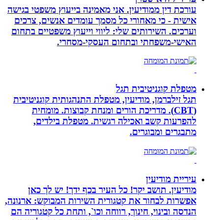
עורכת דין ממודיעין. אני מאמינה בייעוץ משפטי בגישה
אישית - כי מאחורי כל מסמך עומדים אנשים, צרכים
וערכים. השירותים שלי: ליווי וייעוץ משפטיים בתחום
האישי-משפחתי ובתחום העסקי-מסחרי.
מטפלת קוגניטיבית תגל
תגל זילברמן, מודיעין, מטפלת התנהגותית קוגניטיבית
(CBT). מדריכת הורים ומנחת קבוצות. מומחית
להפרעות קשב ואכילה רגשית. מטפלת בילדים,
מתבגרים ומבוגרים.
עיריית מודיעין
מודיעין. תושב יקר! כל העיר בכף ידך! יש לך כאן
אפשרות לבחור את קטגורית השירות המבוקש: ארנונה,
הנדסה ובינוי, חינוך, רווחה וכו`, ותחת כל קטגוריה הם