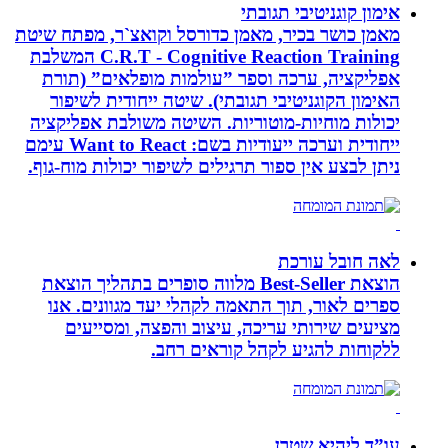
אימון קוגניטיבי תגובתי
מאמן כושר בכיר, מאמן כדורסל וקואצ`ר, מפתח שיטת
C.R.T - Cognitive Reaction Training המשלבת
אפליקציה, ערכה וספר ”עולמות מופלאים” (תורת
האימון הקוגניטיבי תגובתי). שיטה ייחודית לשיפור
יכולות מוחיות-מוטוריות. השיטה משולבת אפליקציה
ייחודית וערכה ייעודיות בשם: Want to React עימם
ניתן לבצע אין ספור תרגילים לשיפור יכולות מוח-גוף.
לאה חובל עורכת
הוצאת Best-Seller מלווה סופרים בתהליך הוצאת
ספרים לאור, תוך התאמה לקהלי יעד מגוונים. אנו
מציעים שירותי עריכה, עיצוב והפצה, ומסייעים
ללקוחות להגיע לקהל קוראים רחב.
עו”ד ליהיא שטרן