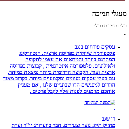
לי תמיכה
תומכים בכולם
עסקים פורחים בנגב
פלטפורמה שיווקית בפריסה ארצית. הנטוורקינג
המתרגם ביותר והמתאים את עצמו לתקופה
ולאילוצים. פלטפורמה אינטרנטית , קבוצות בפריסה
ארצית ועוד. הקבוצה הדרומית ביותר נמצאת במיתר,
עם בעלי עסקים מגוונים ומקצועיים ביותר. בקרוב מאוד
חוזרים למפגשים הדו שבועיים שלנו , אם מעניין
אותכם מוזמנים לפנות אליי לקבל פרטים .
רן שגב
מחזיק תיק: נוער וצעירים. חבר בוועדות: יו”ר ועדת