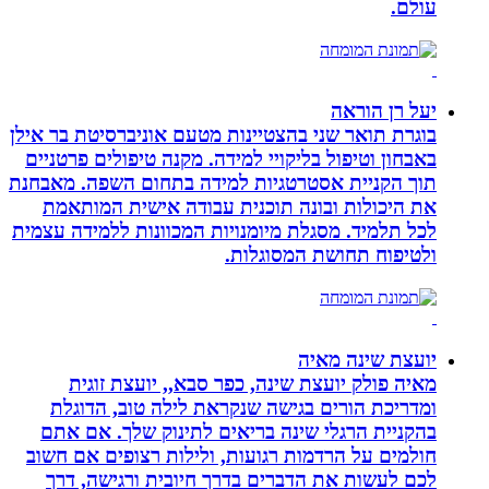
עולם.
יעל רן הוראה
בוגרת תואר שני בהצטיינות מטעם אוניברסיטת בר אילן
באבחון וטיפול בליקויי למידה. מקנה טיפולים פרטניים
תוך הקניית אסטרטגיות למידה בתחום השפה. מאבחנת
את היכולות ובונה תוכנית עבודה אישית המותאמת
לכל תלמיד. מסגלת מיומנויות המכוונות ללמידה עצמית
ולטיפוח תחושת המסוגלות.
יועצת שינה מאיה
מאיה פולק יועצת שינה, כפר סבא,, יועצת זוגית
ומדריכת הורים בגישה שנקראת לילה טוב, הדוגלת
בהקניית הרגלי שינה בריאים לתינוק שלך. אם אתם
חולמים על הרדמות רגועות, ולילות רצופים אם חשוב
לכם לעשות את הדברים בדרך חיובית ורגישה, דרך