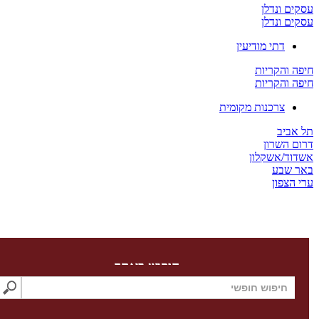
 ונדלן
 ונדלן
דתי מודיעין
והקריות
והקריות
צרכנות מקומית
יב
השרון
/אשקלון
שבע
צפון
חיפוש באתר