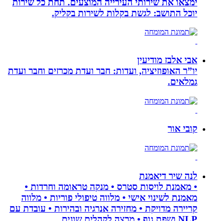
ימצאו את שירותי העירייה המוצעים. תחת כל שירות
יוכל התושב: לגשת בקלות לשירות בקליק.
אבי אלבז מודיעין
יו”ר האופוזיציה, ועדות: חבר ועדת מכרזים וחבר ועדת
גמלאים.
קובי אור
לנה שיר דיאמנת
• מאמנת לויסות סטרס • מנקה טראומה וחרדות •
מאמנת לשינוי אישי • מלווה טיפולי פוריות • מלווה
קריירה מדויקת • מחזירה אנרגיה ובהירות • עובדת עם
NLP ושפת גוף • מרצה לקהלים שונים