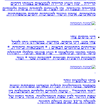
קריירה . ימון ויעוץ קריירה לנמצאים בצמתי דרכים
בקריירה ובעבודה, וכן לצעירים לבחירת עיסוק ולימודים
מתאימים. אימון וגישור למערכות יחסים משפחתיות.
דיני מיסים צחי
צחי מנע, דיני מיסים, מודיעין, במשרדנו ניתן לקבל
שירותים בתחומים הבאים : * חשבונאות וביקורת. *
מיסוי מקומי ובינלאומי * יעוץ פיננסי וכלכלי *הנהלת
חשבונות חיצונית ופנימית *חשבות שכר * ועוד.
מיקי שלומציון זוהר
מאסטר בנומרולוגיה קבלית וטארוט ומפתחת שיטת
”קוד החיבור” - שיטה להורים ולילדים המשלבת בין
שפת החינוך לבין שפת הנומרולוגיה, מתוך ניסיון של
למעלה מ־32 שנים בעולם החינוך.