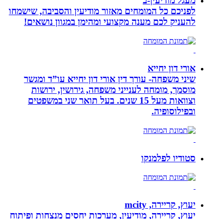
מעגל מודיעין-ב
לפניכם כל המומחים מאזור מודיעין והסביבה, שישמחו
להעניק לכם מענה מקצועי ומהימן במגוון נושאים!
אורי דון יחייא
שיני משפחה- עורך דין אורי דון יחייא עו”ד ומגשר
מוסמך, מומחה לענייני משפחה, גירושין, ירושות
וצוואות מעל 15 שנים. בעל תואר שני במשפטים
ובפילוסופיה.
סטודיו לפלמנקו
יעוץ, קריירה, mcity
יעוץ, קריירה, מודיעין, מערכות יחסים מנצחות ופיתוח