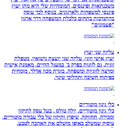
משכנתאות ופיננסים, המומחיות שלי היא מתן יעוץ
פיננסי למשפחות ולארגונים. בנוסף לכך עוסק
בהתנדבות בתחום כלכלת המשפחה דרך ארגון
”פעמונים”
עליזה שני יעוץ
יעוץ אישי וזוגי- עליזה שני יועצת נישואין, מטפלת
זוגית, גם לזוגות בפרק ב` במעגל החיים. מאמנת אישית
ומרצה לזוגיות ומשפחה. בוגרת מכון אדלר. מומחית
בפיתוח חשיבה ותהליכי שינוי.
כלי גינון מוטוריים
כלי גינון מוטוריים, יולה טולס , בעל עסק לתיקון
ומכירה, תחזוקה, שיפוץ ותיקון של כלי עבודה מוטוריים.
עיסוק שמשלב באופן מושלם את האהבה לטבע,