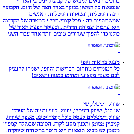
ברוכים הבאים למפגש של קבוצת ”מפיצי האור”
שנפגשת כל ראשון בבוקר באויר הצח של הזום. הקבוצה
הינה דיגיטלית, ונשארת דיגיטלית. האנשים
שמשתתפים בה : מכל קצווי-תבל ! המטרה של הקבוצה
היא ערבות וצמיחה הדדית . ובעיקר הפצת האור של
כולנו כדי להפוך שגרירים טובים יותר אחד עבור השני.
מעגל בריאות ויופי
כל המומחים מתחום הבריאות והיופי, ישמחו להעניק
לכם מענה מקצועי ומהימן במגוון נושאים!
שיווק דיגיטלי, שי
שי סגל, שיווק דיגיטלי, ייעוץ, ליווי ובנייה של מערכי
שיווק דיגיטליים לעסק כולל קופירייטינג, משפך שיווקי,
קמפיין ממומן ותכנון מסע לקוח. הסיבה שבגללה קמפיין
ממומן לא מביא תוצאות היא חוסר בתשתית שיווקית,