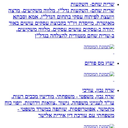
שרית שחם- השקעות
שרית שחם- השקעות נדל”ן. מלווה משקיעים, מרצה
ויועצת לפיתוח עסקי בתחום הנדל”ן. אמא וסבתא
מאושרת. ‏מייסדת ויו”ר בקבוצת עסקים עושים באור
יהודה‏ ב-‏עסקים עושים עסקים‏. ‏מלווה משקיעים,
ב-‏שרית שחם מנטורית להצלחה בנדל”ן‏
יעוץ מס פורום
שרה נבון, עורכי
שרה נבון, משפטי - משפחתי, מודיעין מכבים רעות,
עו”ד לענייני משפחה, גישור ,צוואות וירושות, ייפוי כוח
מתמשך, אפוטרופסות, שותפה במשרד משפטי -
משפחתי עם עורכת דין אירית אלישר