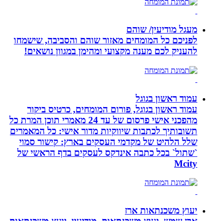
מעגל מודיעין/ שוהם
לפניכם כל המומחים מאזור שוהם והסביבה, שישמחו
להעניק לכם מענה מקצועי ומהימן במגוון נושאים!
עמוד ראשון בגוגל
עמוד ראשון בגוגל, פורום המומחים, כרטיס ביקור
מהפכני אישי פרסום של עד 24 מאמרי תוכן המרת כל
תשובותיך לכתבות שיווקיות מדור אישי: כל המאמרים
שלל הלהיט של מקדמי העסקים בארץ: קישור סמוי
`שתול` בכל כתבה אינדקס לעסקים בדף הראשי של
Mcity
יעוץ משכנתאות ארז