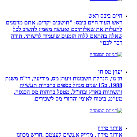
חיים ביבס ראש
ראש העיר חיים ביבס: ”תושבים יקרים. אתם מוזמנים
להעלות את שאלותיכם ואעשה מאמץ להשיב לכל
שאלה בהתאם ללוח הזמנים שיעמוד לרשותי. תודה
רבה לכם”
יעוץ מס חן
חן נוי, הנהלת חשבונות ויעוץ מס, מודיעין, רו”ח משנת
1988. כ15 שנים מנהל כספים בחברות תעשייה
ותשתיות בארץ ובחו”ל. מטפל בדוחות מס הכנסה,
מע”מ, ביטוח לאומי והחזרי מס לשכירים.
אורגד מירון
אורגד מירון , מדייק א.נשים לעצמם .חריש מכוונן