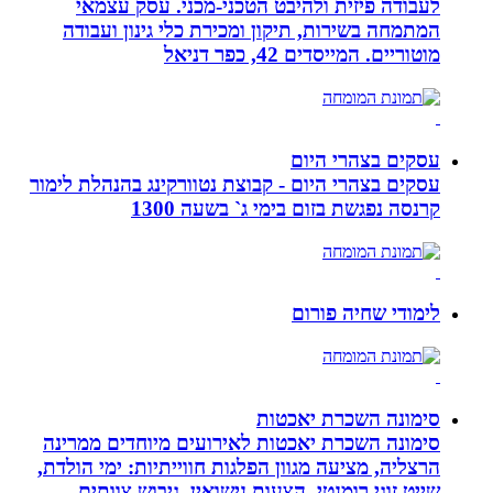
לעבודה פיזית ולהיבט הטכני-מכני. עסק עצמאי
המתמחה בשירות, תיקון ומכירת כלי גינון ועבודה
מוטוריים. המייסדים 42, כפר דניאל
עסקים בצהרי היום
עסקים בצהרי היום - קבוצת נטוורקינג בהנהלת לימור
קרנסה נפגשת בזום בימי ג` בשעה 1300
לימודי שחיה פורום
סימונה השכרת יאכטות
סימונה השכרת יאכטות לאירועים מיוחדים ממרינה
הרצליה, מציעה מגוון הפלגות חווייתיות: ימי הולדת,
שייט זוגי רומנטי, הצעות נישואין, גיבוש צוותים