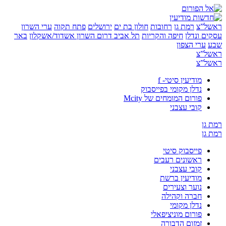
”צ
רמת גן
רחובות
חולון בת ים
ירושלים
פתח תקוה
ערי השרון
 ונדלן
חיפה והקריות
תל אביב
דרום השרון
אשדוד/אשקלון
באר
ערי הצפון
”צ
”צ
מודיעין סיטי- f
נדלן מקומי בפייסבוק
פורום המומחים של Mcity
קובי עצבני
ן
ן
פייסבוק סיטי
ראשונים רעבים
קובי עצבני
מודיעין ברשת
נוער וצעירים
חברה וקהילה
נדלן מקומי
פורום מוניציפאלי
זמזום הדבורה