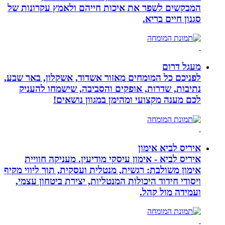
המבקשים לשפר את איכות חייהם ולאמץ עקרונות של
סגנון חיים בריא.
מעגל דרום
לפניכם כל המומחים מאזור אשדוד, אשקלון, באר שבע,
נתיבות, שדרות, אופקים והסביבה, שישמחו להעניק
לכם מענה מקצועי ומהימן במגוון נושאים!
איריס לביא אימון
איריס לביא - אימון עיסקי מודיעין. מעניקה חוויית
אימון משולבת: רגשית, מנטלית ועסקית, תוך ליווי מקיף
ויסודי חידוד היכולות המנטליות, יצירת ביטחון עצמי,
ועמידה מול קהל.