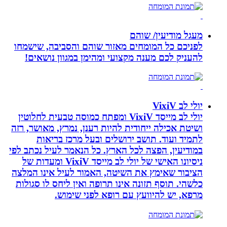
מעגל מודיעין/ שוהם
לפניכם כל המומחים מאזור שוהם והסביבה, שישמחו
להעניק לכם מענה מקצועי ומהימן במגוון נושאים!
יולי לב VixiV
יולי לב מייסד VixiV ומפתח כמוסה טבעית לחלוטין
ושיטת אכילה ייחודית להיות רענן, נמרץ, מאושר, רזה
לתמיד ועוד. תושב ירושלים ובעל מרכז בריאות
במודיעין, הפצה לכל הארץ. כל הנאמר לעיל נכתב לפי
ניסיונו האישי של יולי לב מייסד VixiV ומעדות של
הציבור שאימץ את השיטה, האמור לעיל אינו המלצה
כלשהי. תוסף תזונה אינו תרופה ואין ליחס לו סגולות
מרפא, יש להיוועץ עם רופא לפני שימוש.