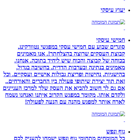
יעוץ עיסקי
חמישי עיסקי
סוגרים שבוע עם חמישי עסקי במפגשי נטוורקינג,
קבוצת העסקים שרוצה בהצלחתך!. אנו מאמינים
בכוחה של קבוצה והכוח שיש ליחיד בתוכה. אנחנו.
מאמינים בנתינה ובערבות הדדית. בחשיבה בגדול,
בהישגיות, נחישות ופריצת גבולות אישיים ועסקיים. וכל
זאת תוך יצירת שיתופי פעולה בין החברים והאורחים..
אם גם לך חשוב להביא את העסק שלך למרכז העניינים
ולקדם אותו, מקומך במפגש הקרוב איתנו ואנחנו נשמח
לארח אותך למפגש מהנה עם הנעה לפעולה!
גוף ונפש
כל המומחים מתחומי גוף ונפש ישמחו להעניק לכם