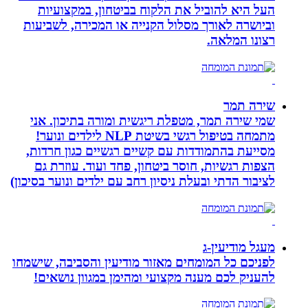
העל היא להוביל את הלקוח בביטחון, במקצועיות
וביושרה לאורך מסלול הקנייה או המכירה, לשביעות
רצונו המלאה.
שירה תמר
שמי שירה תמר, מטפלת ריגשית ומורה בתיכון. אני
מתמחה בטיפול רגשי בשיטת NLP לילדים ונוער!
מסייעת בהתמודדות עם קשיים רגשיים כגון חרדות,
הצפות רגשיות, חוסר ביטחון, פחד ועוד. עוזרת גם
לציבור הדתי ובעלת ניסיון רחב עם ילדים ונוער בסיכון)
מעגל מודיעין-ג
לפניכם כל המומחים מאזור מודיעין והסביבה, שישמחו
להעניק לכם מענה מקצועי ומהימן במגוון נושאים!