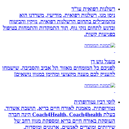
רשלנות רפואית עו”ד
ניסן מנו, רשלנות רפואית, מודיעין, משרדנו הוא
מהמובילים בתחום הרשלנות רפואית, נזיקין והביטוח
ובדגש לתחום נזקי גוף, תוך התמקדות והתמחות בטיפול
בפגיעות קשות.
מעגל גוש דן
לפניכם כל המומחים מאזור תל אביב והסביבה, שישמחו
להעניק לכם מענה מקצועי ומהימן במגוון נושאים!
לוסי רבין נטורופתית
נטורופתית, מאמנת לאורח חיים בריא, תושבת אשדוד.
בעלת Coach4Health, Coach4health הינה חברה
העוסקת באורח חיים בריא ומספקת מגוון רחב של
שירותים ומוצרים לאנשים, ארגונים ומוסדות,