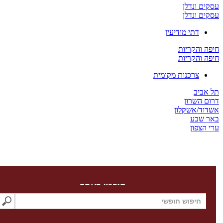
 ונדלן
 ונדלן
דתי מודיעין
והקריות
והקריות
צרכנות מקומית
יב
השרון
/אשקלון
שבע
צפון
חיפוש באתר