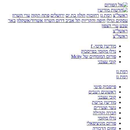
”צ
רמת גן
רחובות
חולון בת ים
ירושלים
פתח תקוה
ערי השרון
 ונדלן
חיפה והקריות
תל אביב
דרום השרון
אשדוד/אשקלון
באר
ערי הצפון
”צ
”צ
מודיעין סיטי- f
נדלן מקומי בפייסבוק
פורום המומחים של Mcity
קובי עצבני
ן
ן
פייסבוק סיטי
ראשונים רעבים
קובי עצבני
מודיעין ברשת
נוער וצעירים
חברה וקהילה
נדלן מקומי
פורום מוניציפאלי
זמזום הדבורה