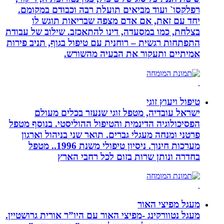
רפלקסו` ועוד מביאים תועלת רבה וכבודם במקומם.
יחד עם זאת, אם אדם מצפה שבריאות תוגש לו
בצלחת, כמו במסעדה, דינו להתאכזב. שילוב של עבודת
התפתחות רגשית – רוחנית עם טיפול בגוף, תניב פירות
אמיתיים ותעקור את הבעיה מהשורש.
טיפול ויעוץ זוגי
ישראל עובדיה, מטפל זוגי שנעזר בכלים מעולם
הפסיכולוגיה הדינמית והטיפול ההוליסטי. בנוסף מטפל
פרטני ומנחה מעגלי גברים. תואר שני בניהול וארגון
מערכות חינוך. ניסיון טיפולי משנת 1996.. מטפל
בחדרה ונותן שרות בזום לכל רחבי הארץ
מעגל מפיצי האור
מעגל נטוורקינג -מפיצי האור עם היו”ר אורית גרושטיין.