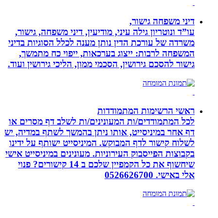
דיני משפחה גישור,
עו”ד ונוטריון גילה עיני, מודיעין, דיני משפחה, גישור,
משרדה של עורכת הדין נותן מענה לכלל הסוגיות בדיני
המשפחה לרבות: ייצוג בערכאות, ייפוי כח מתמשך,
גישור להסכם גירושין, הסכמי ממון, הליכי גירושין ועוד.
ראשי הרשימות המתמודדות
לכל המתמודדים/ות המעונינים/ות לשלב דף מסרים או
דף אחר במיניסייט, אותו ניתן בהמשך לשתף במדיה, יש
לשלוח קישור לדף המבוקש. המיניסייט ישותף על ידינו
בקבוצות הפייסבוק העירוניות. מעונינים במיניסייט אישי
שיחשוף את כל הקמפיין שלכם ב 14 קישורים? פנוי
אלי באישי. 0526626700