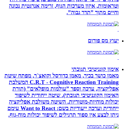
וטראומות, איזון מערכות הגוף, זרימה אנרגטית נכונה
וחיים מתוך ”תדר גבוה”.
יעוץ מס פורום
אימון קוגניטיבי תגובתי
מאמן כושר בכיר, מאמן כדורסל וקואצ`ר, מפתח שיטת
C.R.T - Cognitive Reaction Training המשלבת
אפליקציה, ערכה וספר ”עולמות מופלאים” (תורת
האימון הקוגניטיבי תגובתי). שיטה ייחודית לשיפור
יכולות מוחיות-מוטוריות. השיטה משולבת אפליקציה
ייחודית וערכה ייעודיות בשם: Want to React עימם
ניתן לבצע אין ספור תרגילים לשיפור יכולות מוח-גוף.