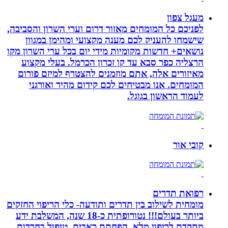
מעגל צפון
לפניכם כל המומחים מאזור דרום וערי השרון והסביבה,
שישמחו להעניק לכם מענה מקצועי ומהימן במגוון
נושאים+ חדשות מקומיות מידי יום בכל ערי השרון מקו
הרצליה כפר סבא עד קו זכרון הכרמל. בעלי מקצוע
מאיזורים אלה, אתם מוזמנים להצטרף למיזם פורום
המומחים. אנו מבטיחים לכם קידום מהיר ואורגני
לעמוד הראשון בגוגל.
קובי אור
רפואת תדרים
מומחית לשילוב בין תדרים ותודעה- כלי הריפוי החזקים
ביותר בעולם!!! נטורופתית כ-18 שנה, המשלבת ידע
מתקדם לריפוי מלא, הפחתת כאבים, טיפול בחרדות