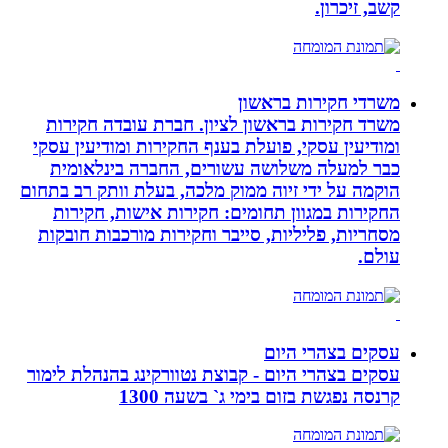
קשב, זיכרון.
משרדי חקירות בראשון
משרד חקירות בראשון לציון. חברת עובדה חקירות
ומודיעין עסקי, פועלת בענף החקירות ומודיעין עסקי
כבר למעלה משלושה עשורים, החברה בינלאומית
הוקמה על ידי זיוה ממוק מלכה, בעלת וותק רב בתחום
החקירות במגוון תחומים: חקירות אישות, חקירות
מסחריות, פליליות, סייבר וחקירות מורכבות חובקות
עולם.
עסקים בצהרי היום
עסקים בצהרי היום - קבוצת נטוורקינג בהנהלת לימור
קרנסה נפגשת בזום בימי ג` בשעה 1300