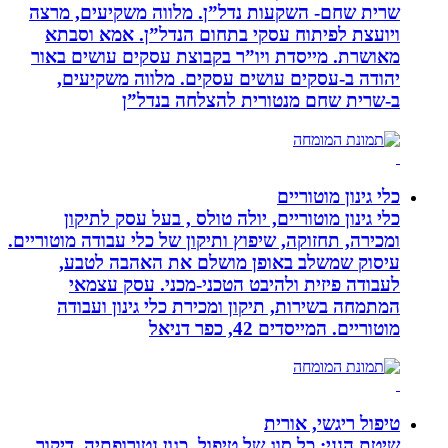
שרית שחם- השקעות נדל”ן. מלווה משקיעים, מרצה
ויועצת לפיתוח עסקי בתחום הנדל”ן. אמא וסבתא
מאושרת. ‏מייסדת ויו”ר בקבוצת עסקים עושים באור
יהודה‏ ב-‏עסקים עושים עסקים‏. ‏מלווה משקיעים,
ב-‏שרית שחם מנטורית להצלחה בנדל”ן‏
כלי גינון מוטוריים
כלי גינון מוטוריים, יולה טולס , בעל עסק לתיקון
ומכירה, תחזוקה, שיפוץ ותיקון של כלי עבודה מוטוריים.
עיסוק שמשלב באופן מושלם את האהבה לטבע,
לעבודה פיזית ולהיבט הטכני-מכני. עסק עצמאי
המתמחה בשירות, תיקון ומכירת כלי גינון ועבודה
מוטוריים. המייסדים 42, כפר דניאל
טיפול ריגשי, אורית
שיטת הנני: כל סוג של טיפול, כגון נטורופתיה, דיקור,