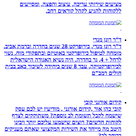
מציעים שירותי עריכה, עיצוב והפצה, ומסייעים
ללקוחות להגיע לקהל קוראים רחב.
ד”ר רונן מנדי
ד”ר רונן מנדי, כירופרקט 28 שנים בחדרה וברמת אביב,
מומחה לטיפול כירופרקטי באוטיזם ובתפקודי מוח. נשוי
לרחל + 4, גר בחדרה. היה נשיא האגודה הישראלית
לכירופרקטיקה, עבד 8 שנים ביחידה לשיכוך כאב בבית
חולים רמב”ם
קידום אורגני קובי
קובי כהן אור ,קידום אורגני , מודיעין יש לכם עסק
שישמח לקבל תשומת לב נוספת? משתוקקים לצרף
לקוחות חדשים? רוצים שישמעו עליכם יותר ויבינו
היטב מה מייחד את השירות המקצועי שאתם מעניקים
ברוחב לב?