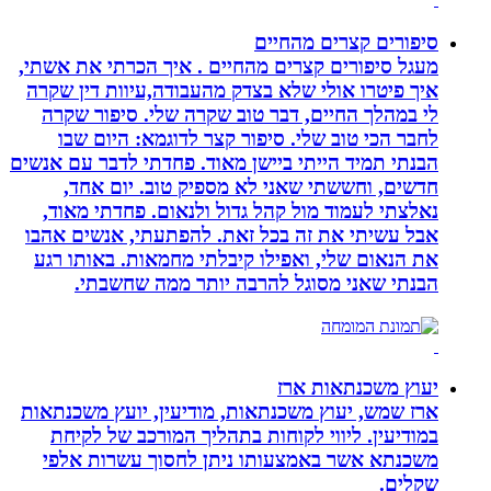
סיפורים קצרים מהחיים
מעגל סיפורים קצרים מהחיים . איך הכרתי את אשתי,
איך פיטרו אולי שלא בצדק מהעבודה,עיוות דין שקרה
לי במהלך החיים, דבר טוב שקרה שלי. סיפור שקרה
לחבר הכי טוב שלי. סיפור קצר לדוגמא: היום שבו
הבנתי תמיד הייתי ביישן מאוד. פחדתי לדבר עם אנשים
חדשים, וחששתי שאני לא מספיק טוב. יום אחד,
נאלצתי לעמוד מול קהל גדול ולנאום. פחדתי מאוד,
אבל עשיתי את זה בכל זאת. להפתעתי, אנשים אהבו
את הנאום שלי, ואפילו קיבלתי מחמאות. באותו רגע
הבנתי שאני מסוגל להרבה יותר ממה שחשבתי.
יעוץ משכנתאות ארז
ארז שמש, יעוץ משכנתאות, מודיעין, יועץ משכנתאות
במודיעין. ליווי לקוחות בתהליך המורכב של לקיחת
משכנתא אשר באמצעותו ניתן לחסוך עשרות אלפי
שקלים.