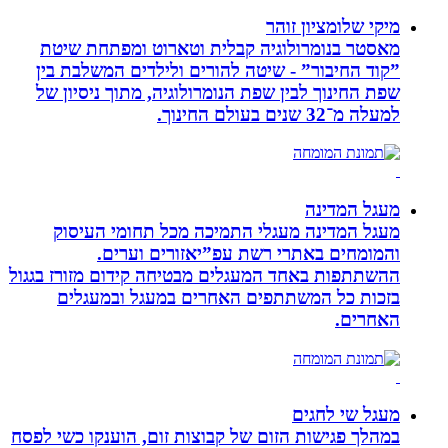
מיקי שלומציון זוהר
מאסטר בנומרולוגיה קבלית וטארוט ומפתחת שיטת
”קוד החיבור” - שיטה להורים ולילדים המשלבת בין
שפת החינוך לבין שפת הנומרולוגיה, מתוך ניסיון של
למעלה מ־32 שנים בעולם החינוך.
מעגל המדינה
מעגל המדינה מעגלי התמיכה מכל תחומי העיסוק
והמומחים באתרי רשת עפ”יאזורים וערים.
ההשתתפות באחד המעגלים מבטיחה קידום מזורז בגגול
בזכות כל המשתתפים האחרים במעגל ובמעגלים
האחרים.
מעגל שי לחגים
במהלך פגישות הזום של קבוצות זום, הוענקו כשי לפסח