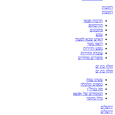
ת
ת
תרבות ופנאי
הורוסקופ
מתכונים
טבע
האיש שבא לסעוד
רואה מסך
נופש ותיירות
עובדה חקירות
סיפורים מהחיים
בת ים
בת ים
עשינו עסק
כספים וכלכלה
מה בנדל”ן
המומחים של mcity
נדלן מקומי
ים
ים