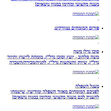
מענה מקצועי ומהימן במגוון נושאים!
פורום המומחים נטוורקינג
סוכן נדלן משה
משה סלהוב - יועץ וסוכן נדל”ן, מומחה לייעוץ ותיווך
נדל”ן, שיווק והשקעות נדל”ן, לקניה/מכירה/השכרה
מעגל השפלה
לפניכם המומחים מאזור השפלה ומודיעין, שישמחו
להעניק לכם מענה מקצועי ומהימן במגוון נושאים!