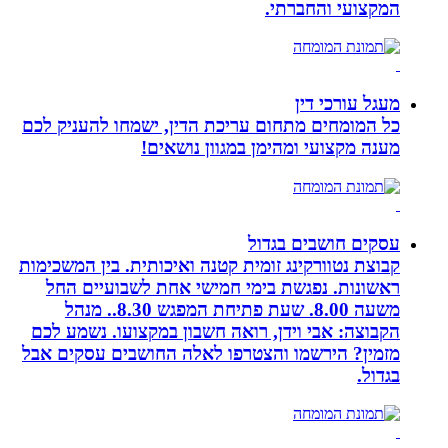
המקצועי והחברתי.
מעגל עורכי דין
כל המומחים מתחום עריכת הדין, ישמחו להעניק לכם
מענה מקצועי ומהימן במגוון נושאים!
עסקים חושבים בגדול
קבוצת נטוורקינג זומית קטנה ואיכותית. בין המשכימות
ראשונות. נפגשת בימי חמישי אחת לשבועיים החל
משעה 8.00. שעת פתיחת המפגש 8.30.. מנהל
הקבוצה: אבי וידן, רואה חשבון במקצועו. נשמע לכם
מזמין? הירשמו והצטרפו לאלה החושבים עסקים אבל
בגדול.