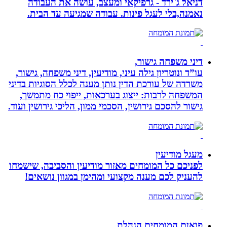
דניאל ג`ירד - גרפיקאי ומעצב, עושה את העבודה
נאמנה,בלי לעגל פינות. עבודה שמגיעה עד הבית.
דיני משפחה גישור,
עו”ד ונוטריון גילה עיני, מודיעין, דיני משפחה, גישור,
משרדה של עורכת הדין נותן מענה לכלל הסוגיות בדיני
המשפחה לרבות: ייצוג בערכאות, ייפוי כח מתמשך,
גישור להסכם גירושין, הסכמי ממון, הליכי גירושין ועוד.
מעגל מודיעין
לפניכם כל המומחים מאזור מודיעין והסביבה, שישמחו
להעניק לכם מענה מקצועי ומהימן במגוון נושאים!
פואןם המומחים הנהלת