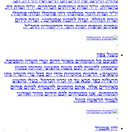
מחזיק תיקים: שירותיים חברתיים ושירותי דת. חבר
בוועדות: יו”ר ועדת שירותים חברתיים, יו”ר ועדת דת,
יו”ר ועדת חינוך ממלכתי דתי פורמלי ובלתי פורמלי,
ועדת הנהלה, ועדה לתכנון אסטרטגי, ועדת קידום
עסקים וטיפוח יזמות וחבר דירקטוריון החכ”ל.
מעגל צפון
לפניכם כל המומחים מאזור דרום וערי השרון והסביבה,
שישמחו להעניק לכם מענה מקצועי ומהימן במגוון
נושאים+ חדשות מקומיות מידי יום בכל ערי השרון מקו
הרצליה כפר סבא עד קו זכרון הכרמל. בעלי מקצוע
מאיזורים אלה, אתם מוזמנים להצטרף למיזם פורום
המומחים. אנו מבטיחים לכם קידום מהיר ואורגני
לעמוד הראשון בגוגל.
ירון אנטניר