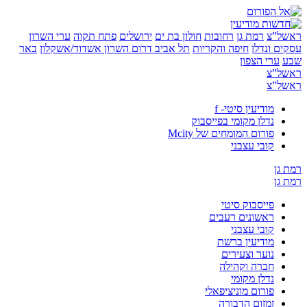
”צ
רמת גן
רחובות
חולון בת ים
ירושלים
פתח תקוה
ערי השרון
 ונדלן
חיפה והקריות
תל אביב
דרום השרון
אשדוד/אשקלון
באר
ערי הצפון
”צ
”צ
מודיעין סיטי- f
נדלן מקומי בפייסבוק
פורום המומחים של Mcity
קובי עצבני
ן
ן
פייסבוק סיטי
ראשונים רעבים
קובי עצבני
מודיעין ברשת
נוער וצעירים
חברה וקהילה
נדלן מקומי
פורום מוניציפאלי
זמזום הדבורה