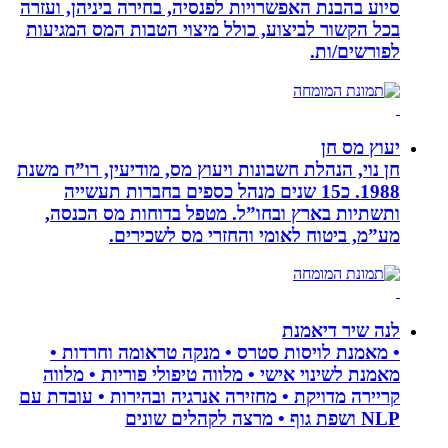
סיוע בהבנת האפשרויות לפנסיה, בחירה ביניהן, ועזרה
בכל הקשור לביצוע, כולל מיצוי הטבות המס המגיעות
לפורשים/ות.
יעוץ מס חן
חן נוי, הנהלת חשבונות ויעוץ מס, מודיעין, רו”ח משנת
1988. כ15 שנים מנהל כספים בחברות תעשייה
ותשתיות בארץ ובחו”ל. מטפל בדוחות מס הכנסה,
מע”מ, ביטוח לאומי והחזרי מס לשכירים.
לנה שיר דיאמנת
• מאמנת לויסות סטרס • מנקה טראומה וחרדות •
מאמנת לשינוי אישי • מלווה טיפולי פוריות • מלווה
קריירה מדויקת • מחזירה אנרגיה ובהירות • עובדת עם
NLP ושפת גוף • מרצה לקהלים שונים