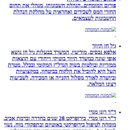
פורום המומחים.,הנהלת חשבונותן, מנהלי את תחום
החזרי המס לשכירים ואחראית על מחלקת הנהלת
החשבונות לעצמאים.
גיל חן תיווך
אלפא נכסים, מודיעין, המשרד בבעלות גיל חן נושא
אופי שונה כמשרד תיווך בוטיקי וייחודי עם תוצאות
ממזריות ובולטות בשוק הנדל”ן המקומי ובכלל. מטרת
העל היא להוביל את הלקוח בביטחון, במקצועיות
וביושרה לאורך מסלול הקנייה או המכירה, לשביעות
רצונו המלאה.
ד”ר רונן מנדי
ד”ר רונן מנדי, כירופרקט 28 שנים בחדרה וברמת אביב,
מומחה לטיפול כירופרקטי באוטיזם ובתפקודי מוח. נשוי