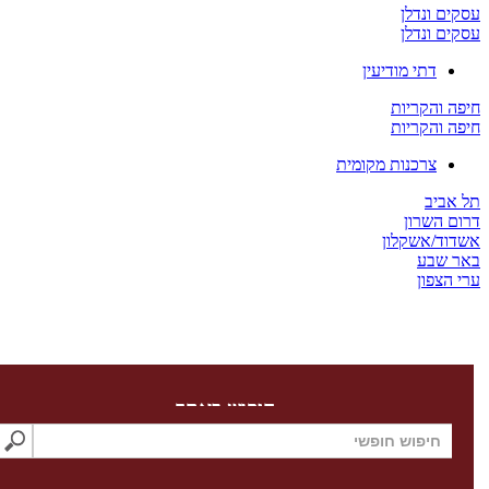
 ונדלן
 ונדלן
דתי מודיעין
והקריות
והקריות
צרכנות מקומית
יב
השרון
/אשקלון
שבע
צפון
חיפוש באתר