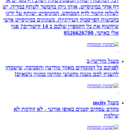
לכל המתמודדים/ות המעונינים/ות לשלב דף מסרים או
דף אחר במיניסייט, אותו ניתן בהמשך לשתף במדיה, יש
לשלוח קישור לדף המבוקש. המיניסייט ישותף על ידינו
בקבוצות הפייסבוק העירוניות. מעונינים במיניסייט אישי
שיחשוף את כל הקמפיין שלכם ב 14 קישורים? פנוי
אלי באישי. 0526626700
מעגל מודיעין-ב
לפניכם כל המומחים מאזור מודיעין והסביבה, שישמחו
להעניק לכם מענה מקצועי ומהימן במגוון נושאים!
מעגל mcity
מקדם עסקים קטנים באופן אורגני - לא קודמת לא
שילמת