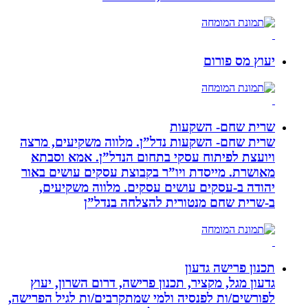
יעוץ מס פורום
שרית שחם- השקעות
שרית שחם- השקעות נדל”ן. מלווה משקיעים, מרצה
ויועצת לפיתוח עסקי בתחום הנדל”ן. אמא וסבתא
מאושרת. ‏מייסדת ויו”ר בקבוצת עסקים עושים באור
יהודה‏ ב-‏עסקים עושים עסקים‏. ‏מלווה משקיעים,
ב-‏שרית שחם מנטורית להצלחה בנדל”ן‏
תכנון פרישה גדעון
גדעון מגל, מקציר, תכנון פרישה, דרום השרון, יעוץ
לפורשים/ות לפנסיה ולמי שמתקרבים/ות לגיל הפרישה,