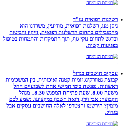
רשלנות רפואית עו”ד
ניסן מנו, רשלנות רפואית, מודיעין, משרדנו הוא
מהמובילים בתחום הרשלנות רפואית, נזיקין והביטוח
ובדגש לתחום נזקי גוף, תוך התמקדות והתמחות בטיפול
בפגיעות קשות.
עסקים חושבים בגדול
קבוצת נטוורקינג זומית קטנה ואיכותית. בין המשכימות
ראשונות. נפגשת בימי חמישי אחת לשבועיים החל
משעה 8.00. שעת פתיחת המפגש 8.30.. מנהל
הקבוצה: אבי וידן, רואה חשבון במקצועו. נשמע לכם
מזמין? הירשמו והצטרפו לאלה החושבים עסקים אבל
בגדול.