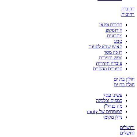
ת
ת
תרבות ופנאי
הורוסקופ
מתכונים
טבע
האיש שבא לסעוד
רואה מסך
נופש ותיירות
עובדה חקירות
סיפורים מהחיים
בת ים
בת ים
עשינו עסק
כספים וכלכלה
מה בנדל”ן
המומחים של mcity
נדלן מקומי
ים
ים