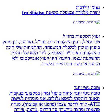
נעומי גולדברג
יוצרת מלמדת ומטפלת בשיטת Iro Shiatsu
יעוץ השקעות בחו”ל
טל מנצ`ל, יועץ השקעות נדלן בחו”ל, מודיעין, וכן עוסק
ביעוץ ואימון לכלכלת המשפחה. ההתמחות שלי הינה
בהשקעות בארה”ב ובאנגליה, ליווי מלא של תהליך
ההשקעה עצמו. הייעוץ הינו ייעוץ אובייקטיבי ולא
מטעם או בשם חברה/יזם כלשהו.
טובה גיטי זינגר
טובה גיטי זינגר אחות טיפול נמרץ במקצועי בעקבות
תאונה רותקתי לכיסא גלגלים. אני מומחית לשיטת
ATH- ליווי לריפוי עצמי (פרטני או קבוצתי), מנחה
סדנאות ומרצה מהשרון עד הדרום, מרצה, ציירת