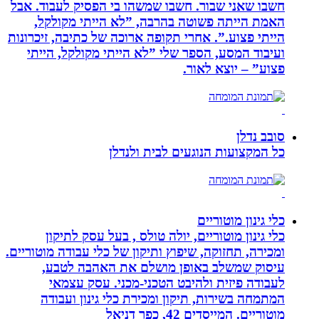
חשבו שאני שבור. חשבו שמשהו בי הפסיק לעבוד. אבל
האמת הייתה פשוטה בהרבה, ”לא הייתי מקולקל,
הייתי פצוע.”. אחרי תקופה ארוכה של כתיבה, זיכרונות
ועיבוד המסע, הספר שלי ”לא הייתי מקולקל, הייתי
פצוע” – יוצא לאור.
סובב נדלן
כל המקצועות הנוגעים לבית ולנדלן
כלי גינון מוטוריים
כלי גינון מוטוריים, יולה טולס , בעל עסק לתיקון
ומכירה, תחזוקה, שיפוץ ותיקון של כלי עבודה מוטוריים.
עיסוק שמשלב באופן מושלם את האהבה לטבע,
לעבודה פיזית ולהיבט הטכני-מכני. עסק עצמאי
המתמחה בשירות, תיקון ומכירת כלי גינון ועבודה
מוטוריים. המייסדים 42, כפר דניאל