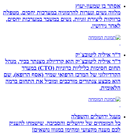
אסתר בן שמעון-יעוץ
מלווה נשים ונערות להרמוניה במערכות יחסים, מטפלת
ברווקות ליצירת זוגיות, נשים במשבר במערכות יחסים,
לאחר גירושין.
ד”ר איליה ליטובצ`יק
ד”ר איליה ליטובצ`יק הוא קרדיולוג מצנתר בכיר, מנהל
תחום חסימות כליליות כרוניות (CTO) במערך
הקרדיולוגי של המרכז הרפואי שמיר (אסף הרופא), שם
הוא מבצע צנתורים מורכבים ומוביל את התחום ברמה
הלאומית.
מעגל ירושלים והשפלה
כל המומחים של ירושלים והסביבה, שישמחו להעניק
לכם מענה מקצועי ומהימן במגוון נושאים!