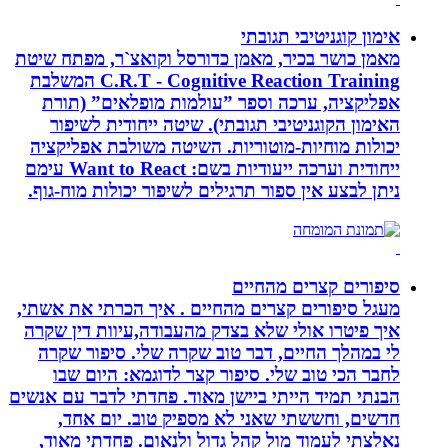
אימון קוגניטיבי תגובתי
מאמן כושר בכיר, מאמן כדורסל וקואצ`ר, מפתח שיטת
C.R.T - Cognitive Reaction Training המשלבת
אפליקציה, ערכה וספר ”עולמות מופלאים” (תורת
האימון הקוגניטיבי תגובתי). שיטה ייחודית לשיפור
יכולות מוחיות-מוטוריות. השיטה משולבת אפליקציה
ייחודית וערכה ייעודיות בשם: Want to React עימם
ניתן לבצע אין ספור תרגילים לשיפור יכולות מוח-גוף.
סיפורים קצרים מהחיים
מעגל סיפורים קצרים מהחיים . איך הכרתי את אשתי,
איך פיטרו אולי שלא בצדק מהעבודה,עיוות דין שקרה
לי במהלך החיים, דבר טוב שקרה שלי. סיפור שקרה
לחבר הכי טוב שלי. סיפור קצר לדוגמא: היום שבו
הבנתי תמיד הייתי ביישן מאוד. פחדתי לדבר עם אנשים
חדשים, וחששתי שאני לא מספיק טוב. יום אחד,
נאלצתי לעמוד מול קהל גדול ולנאום. פחדתי מאוד,