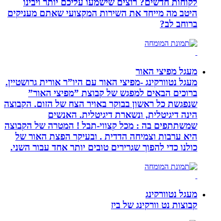
לקוחות חדשים? רוצים שישמעו עליכם יותר ויבינו
היטב מה מייחד את השירות המקצועי שאתם מעניקים
ברוחב לב?
מעגל מפיצי האור
מעגל נטוורקינג -מפיצי האור עם היו”ר אורית גרושטיין.
ברוכים הבאים למפגש של קבוצת ”מפיצי האור”
שנפגשת כל ראשון בבוקר באויר הצח של הזום. הקבוצה
הינה דיגיטלית, ונשארת דיגיטלית. האנשים
שמשתתפים בה : מכל קצווי-תבל ! המטרה של הקבוצה
היא ערבות וצמיחה הדדית . ובעיקר הפצת האור של
כולנו כדי להפוך שגרירים טובים יותר אחד עבור השני.
מעגל נטוורקינג
קבוצות נט וורקינג של ביז