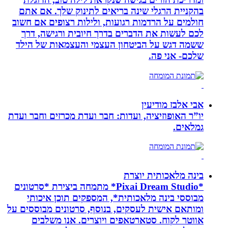
בהקניית הרגלי שינה בריאים לתינוק שלך. אם אתם
חולמים על הרדמות רגועות, ולילות רצופים אם חשוב
לכם לעשות את הדברים בדרך חיובית ורגישה, דרך
ששמה דגש על הביטחון העצמי והעצמאות של הילד
שלכם- אני פה.
אבי אלבז מודיעין
יו”ר האופוזיציה, ועדות: חבר ועדת מכרזים וחבר ועדת
גמלאים.
בינה מלאכותית יוצרת
*Pixai Dream Studio* מתמחה ביצירת *סרטונים
מבוססי בינה מלאכותית*, המספקים תוכן איכותי
ומותאם אישית לעסקים, בנוסף, סרטונים מבוססים על
אווטר לקוח. סטארטאפים ויוצרים. אנו משלבים