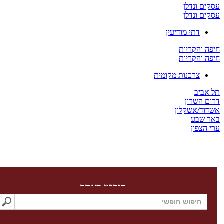
 ונדלן
 ונדלן
דתי מודיעין
והקריות
והקריות
צרכנות מקומית
יב
השרון
/אשקלון
שבע
צפון
חיפוש באתר