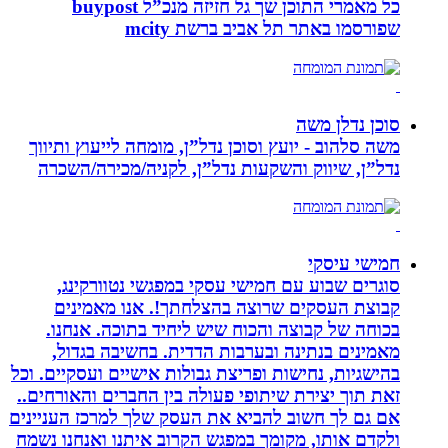
כל מאמרי התוכן שך גל חזיזה מנכ”ל buypost
שפורסמו באתר תל אביב ברשת mcity
סוכן נדלן משה
משה סלהוב - יועץ וסוכן נדל”ן, מומחה לייעוץ ותיווך
נדל”ן, שיווק והשקעות נדל”ן, לקניה/מכירה/השכרה
חמישי עיסקי
סוגרים שבוע עם חמישי עסקי במפגשי נטוורקינג,
קבוצת העסקים שרוצה בהצלחתך!. אנו מאמינים
בכוחה של קבוצה והכוח שיש ליחיד בתוכה. אנחנו.
מאמינים בנתינה ובערבות הדדית. בחשיבה בגדול,
בהישגיות, נחישות ופריצת גבולות אישיים ועסקיים. וכל
זאת תוך יצירת שיתופי פעולה בין החברים והאורחים..
אם גם לך חשוב להביא את העסק שלך למרכז העניינים
ולקדם אותו, מקומך במפגש הקרוב איתנו ואנחנו נשמח