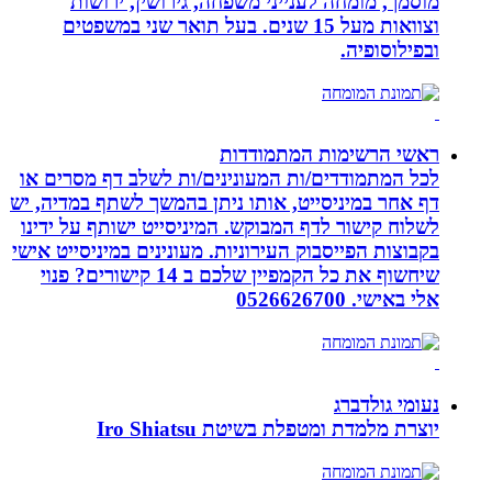
מוסמך, מומחה לענייני משפחה, גירושין, ירושות
וצוואות מעל 15 שנים. בעל תואר שני במשפטים
ובפילוסופיה.
ראשי הרשימות המתמודדות
לכל המתמודדים/ות המעונינים/ות לשלב דף מסרים או
דף אחר במיניסייט, אותו ניתן בהמשך לשתף במדיה, יש
לשלוח קישור לדף המבוקש. המיניסייט ישותף על ידינו
בקבוצות הפייסבוק העירוניות. מעונינים במיניסייט אישי
שיחשוף את כל הקמפיין שלכם ב 14 קישורים? פנוי
אלי באישי. 0526626700
נעומי גולדברג
יוצרת מלמדת ומטפלת בשיטת Iro Shiatsu