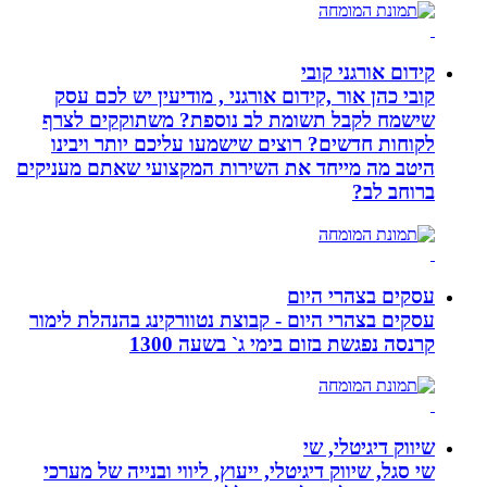
קידום אורגני קובי
קובי כהן אור ,קידום אורגני , מודיעין יש לכם עסק
שישמח לקבל תשומת לב נוספת? משתוקקים לצרף
לקוחות חדשים? רוצים שישמעו עליכם יותר ויבינו
היטב מה מייחד את השירות המקצועי שאתם מעניקים
ברוחב לב?
עסקים בצהרי היום
עסקים בצהרי היום - קבוצת נטוורקינג בהנהלת לימור
קרנסה נפגשת בזום בימי ג` בשעה 1300
שיווק דיגיטלי, שי
שי סגל, שיווק דיגיטלי, ייעוץ, ליווי ובנייה של מערכי