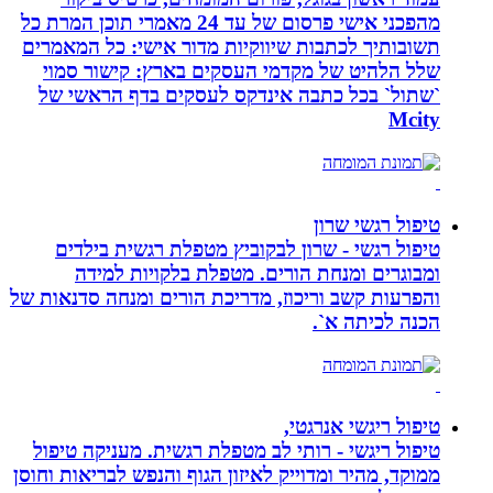
מהפכני אישי פרסום של עד 24 מאמרי תוכן המרת כל
תשובותיך לכתבות שיווקיות מדור אישי: כל המאמרים
שלל הלהיט של מקדמי העסקים בארץ: קישור סמוי
`שתול` בכל כתבה אינדקס לעסקים בדף הראשי של
Mcity
טיפול רגשי שרון
טיפול רגשי - שרון לבקוביץ מטפלת רגשית בילדים
ומבוגרים ומנחת הורים. מטפלת בלקויות למידה
והפרעות קשב וריכוז, מדריכת הורים ומנחה סדנאות של
הכנה לכיתה א`.
טיפול ריגשי אנרגטי,
טיפול ריגשי - רותי לב מטפלת רגשית. מעניקה טיפול
ממוקד, מהיר ומדוייק לאיזון הגוף והנפש לבריאות וחוסן