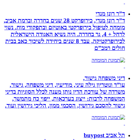
ד”ר רונן מנדי
ד”ר רונן מנדי, כירופרקט 28 שנים בחדרה וברמת אביב,
מומחה לטיפול כירופרקטי באוטיזם ובתפקודי מוח. נשוי
לרחל + 4, גר בחדרה. היה נשיא האגודה הישראלית
לכירופרקטיקה, עבד 8 שנים ביחידה לשיכוך כאב בבית
חולים רמב”ם
דיני משפחה גישור,
עו”ד ונוטריון גילה עיני, מודיעין, דיני משפחה, גישור,
משרדה של עורכת הדין נותן מענה לכלל הסוגיות בדיני
המשפחה לרבות: ייצוג בערכאות, ייפוי כח מתמשך,
גישור להסכם גירושין, הסכמי ממון, הליכי גירושין ועוד.
תל אביב buypost