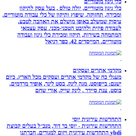
כלי גינון מוטוריים
כלי גינון מוטוריים, יולה טולס , בעל עסק לתיקון
ומכירה, תחזוקה, שיפוץ ותיקון של כלי עבודה מוטוריים.
עיסוק שמשלב באופן מושלם את האהבה לטבע,
לעבודה פיזית ולהיבט הטכני-מכני. עסק עצמאי
המתמחה בשירות, תיקון ומכירת כלי גינון ועבודה
מוטוריים. המייסדים 42, כפר דניאל
מקדמי אתרים ועסקים
מעגלי כח של מקדמי אתרים ועסקים מכל הארץ. כיום
ישנם: בייפוסט, מגה לינק, בסט לינר, אופיר מרדמים,
בוסט, ענת סיידר , לינק שייק, אורי שחם
התחדשות עירונית יוסי
התחדשות עירונית - יוסי בר דוד, מנכ״ל בעלים קבוצת
ybdi התחדשות עירונית ויזום למגורים. חברתנו