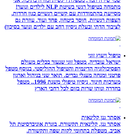
שמי שירה תמר, מטפלת ריגשית ומורה בתיכון. אני
מתמחה בטיפול רגשי בשיטת NLP לילדים ונוער!
מסייעת בהתמודדות עם קשיים רגשיים כגון חרדות,
הצפות רגשיות, חוסר ביטחון, פחד ועוד. עוזרת גם
לציבור הדתי ובעלת ניסיון רחב עם ילדים ונוער בסיכון)
טיפול ויעוץ זוגי
ישראל עובדיה, מטפל זוגי שנעזר בכלים מעולם
הפסיכולוגיה הדינמית והטיפול ההוליסטי. בנוסף מטפל
פרטני ומנחה מעגלי גברים. תואר שני בניהול וארגון
מערכות חינוך. ניסיון טיפולי משנת 1996.. מטפל
בחדרה ונותן שרות בזום לכל רחבי הארץ
אסתר גנן קלינאית
אסתר גנן, קלינאית תקשורת, בוגרת אוניברסיטת תל
אביב. מטפלת בתחומי לקות שפה ותקשורת.