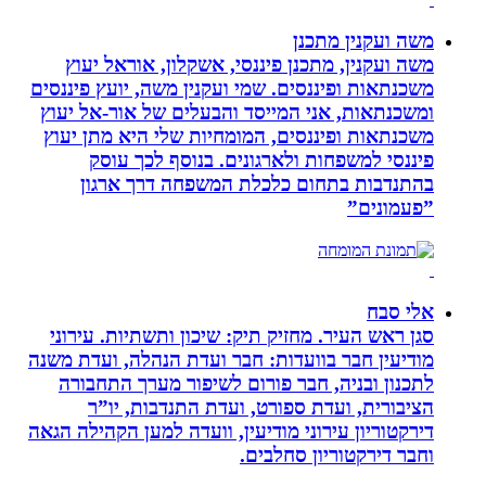
משה ועקנין מתכנן
משה ועקנין, מתכנן פיננסי, אשקלון, אוראל יעוץ
משכנתאות ופיננסים. שמי ועקנין משה, יועץ פיננסים
ומשכנתאות, אני המייסד והבעלים של אור-אל יעוץ
משכנתאות ופיננסים, המומחיות שלי היא מתן יעוץ
פיננסי למשפחות ולארגונים. בנוסף לכך עוסק
בהתנדבות בתחום כלכלת המשפחה דרך ארגון
”פעמונים”
אלי סבח
סגן ראש העיר. מחזיק תיק: שיכון ותשתיות. עירוני
מודיעין חבר בוועדות: חבר ועדת הנהלה, ועדת משנה
לתכנון ובניה, חבר פורום לשיפור מערך התחבורה
הציבורית, ועדת ספורט, ועדת התנדבות, יו”ר
דירקטוריון עירוני מודיעין, וועדה למען הקהילה הגאה
וחבר דירקטוריון סחלבים.