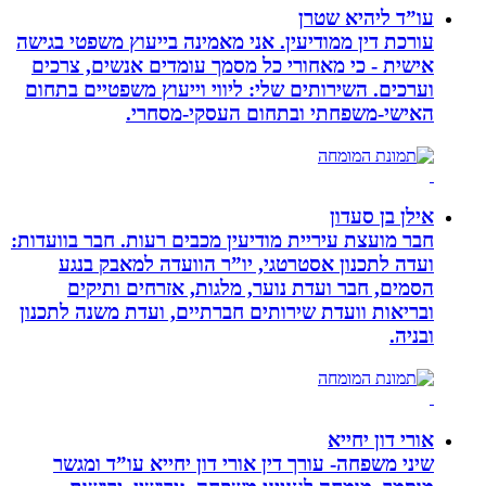
עו”ד ליהיא שטרן
עורכת דין ממודיעין. אני מאמינה בייעוץ משפטי בגישה
אישית - כי מאחורי כל מסמך עומדים אנשים, צרכים
וערכים. השירותים שלי: ליווי וייעוץ משפטיים בתחום
האישי-משפחתי ובתחום העסקי-מסחרי.
אילן בן סעדון
חבר מועצת עיריית מודיעין מכבים רעות. חבר בוועדות:
ועדה לתכנון אסטרטגי, יו”ר הוועדה למאבק בנגע
הסמים, חבר ועדת נוער, מלגות, אזרחים ותיקים
ובריאות וועדת שירותים חברתיים, ועדת משנה לתכנון
ובניה.
אורי דון יחייא
שיני משפחה- עורך דין אורי דון יחייא עו”ד ומגשר