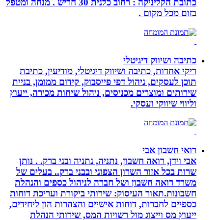
כתובת הקליניקה : רחוב כלנית 30 חריש . מנחה ומטפל
בזום מכל מקום .
כתיבה ושיווק דיגיטלי
ריקי אחדות, כתיבה ושיווק דיגיטלי, מודיעין, כתיבת
תוכן לעסקים, ניהול דפי פייסבוק, קידום ממומן, בניית
שירותים ומוצרים מכניסים, ניהול שיחות מכירה, ייעוץ
וליווי שיווקי ועסקי.
רואי חשבון אבי
אבי וידן, רואה חשבון, נתניה, נתניה ובני ברק. . נותן
שרות בכל אזור השרון הצפוני ובבני ברק.. בעלים של
משרד רואה חשבון ושל חברה לניהול כספים והנהלת
חשבונות.תאור העיסוק: שירותי ביקורת ועריכת דוחות
כספיים לחברות, דוחות אישיים והצהרות הון ליחידים,
ייעוץ מס וייצוג מול רשויות המס, שירותי הנהלת