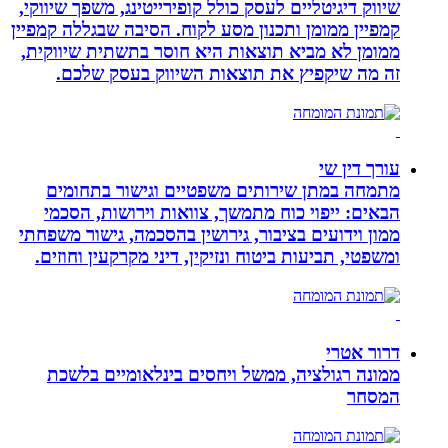
שיווק דיגיטליים לעסק כולל קופירייטינג, משפך שיווקי,
קמפיין ממומן ותכנון מסע לקוח. הסיבה שבגללה קמפיין
ממומן לא מביא תוצאות היא חוסר בתשתית שיווקית,
זה מה שיקפיץ את תוצאות השיווק בעסק שלכם.
עורך דין שי
מתמחה במתן שירותים משפטיים וגישור בתחומים
הבאים: ייפוי כוח מתמשך, צוואות וירושות, הסכמי
ממון וידועים בציבור, גירושין בהסכמה, גישור משפחתי
ומשפטי, תביעות ביטוח ונזיקין, דיני מקרקעין וחוזים.
דרור אטרי
ממונה רגולציה, ממשל ויחסים בינלאומיים בלשכת
המסחר