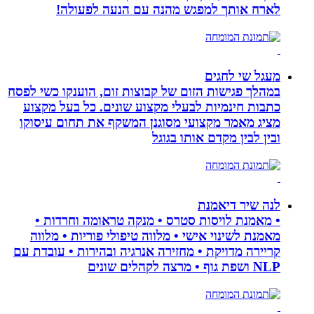
לארח אותך למפגש מהנה עם הנעה לפעולה!
מעגל שי לחגים
במהלך פגישות הזום של קבוצות זום, הוענקו כשי לפסח
כתבות חינמיות לבעלי מקצוע שונים. כל בעל מקצוע
מציג מאמר מקצועי מסוגנן המשקף את תחום עיסוקו
ובין לבין מקדם אותו בגוגל
לנה שיר דיאמנת
• מאמנת לויסות סטרס • מנקה טראומה וחרדות •
מאמנת לשינוי אישי • מלווה טיפולי פוריות • מלווה
קריירה מדויקת • מחזירה אנרגיה ובהירות • עובדת עם
NLP ושפת גוף • מרצה לקהלים שונים