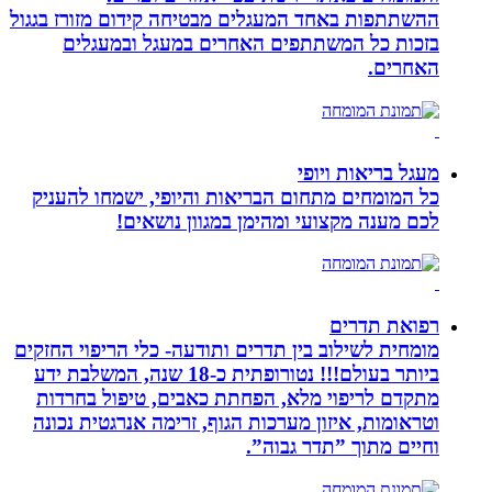
ההשתתפות באחד המעגלים מבטיחה קידום מזורז בגגול
בזכות כל המשתתפים האחרים במעגל ובמעגלים
האחרים.
מעגל בריאות ויופי
כל המומחים מתחום הבריאות והיופי, ישמחו להעניק
לכם מענה מקצועי ומהימן במגוון נושאים!
רפואת תדרים
מומחית לשילוב בין תדרים ותודעה- כלי הריפוי החזקים
ביותר בעולם!!! נטורופתית כ-18 שנה, המשלבת ידע
מתקדם לריפוי מלא, הפחתת כאבים, טיפול בחרדות
וטראומות, איזון מערכות הגוף, זרימה אנרגטית נכונה
וחיים מתוך ”תדר גבוה”.