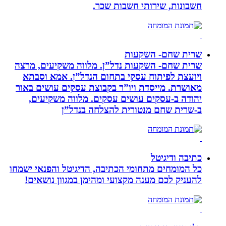
חשבונות, שירותי חשבות שכר.
שרית שחם- השקעות
שרית שחם- השקעות נדל”ן. מלווה משקיעים, מרצה
ויועצת לפיתוח עסקי בתחום הנדל”ן. אמא וסבתא
מאושרת. ‏מייסדת ויו”ר בקבוצת עסקים עושים באור
יהודה‏ ב-‏עסקים עושים עסקים‏. ‏מלווה משקיעים,
ב-‏שרית שחם מנטורית להצלחה בנדל”ן‏
כתיבה ודיגיטל
כל המומחים מתחומי הכתיבה, הדיגיטל והפנאי ישמחו
להעניק לכם מענה מקצועי ומהימן במגוון נושאים!