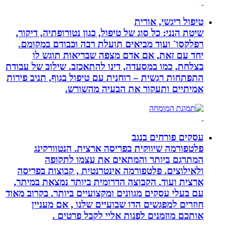
טיפול ריגשי, אורית
שיטת הנני: כל סוג של טיפול, כגון נטורופתיה, דיקור,
רפלקסו` ועוד מביאים תועלת רבה וכבודם במקומם.
יחד עם זאת, אם אדם מצפה שבריאות תוגש לו
בצלחת, כמו במסעדה, דינו להתאכזב. שילוב של עבודת
התפתחות רגשית – רוחנית עם טיפול בגוף, תניב פירות
אמיתיים ותעקור את הבעיה מהשורש.
עסקים פורחים בנגב
פלטפורמה שיווקית בפריסה ארצית. הנטוורקינג
המתרגם ביותר והמתאים את עצמו לתקופה
ולאילוצים. פלטפורמה אינטרנטית , קבוצות בפריסה
ארצית ועוד. הקבוצה הדרומית ביותר נמצאת במיתר,
עם בעלי עסקים מגוונים ומקצועיים ביותר. בקרוב מאוד
חוזרים למפגשים הדו שבועיים שלנו , אם מעניין
אותכם מוזמנים לפנות אליי לקבל פרטים .