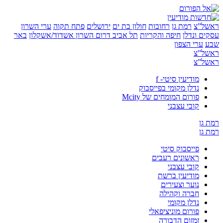
”צ
רמת גן
רחובות
חולון בת ים
ירושלים
פתח תקוה
ערי השרון
 ונדלן
חיפה והקריות
תל אביב
דרום השרון
אשדוד/אשקלון
באר
ערי הצפון
”צ
”צ
מודיעין סיטי- f
נדלן מקומי בפייסבוק
פורום המומחים של Mcity
קובי עצבני
ן
ן
פייסבוק סיטי
ראשונים רעבים
קובי עצבני
מודיעין ברשת
נוער וצעירים
חברה וקהילה
נדלן מקומי
פורום מוניציפאלי
זמזום הדבורה