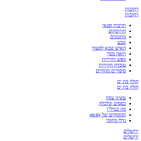
ת
ת
תרבות ופנאי
הורוסקופ
מתכונים
טבע
האיש שבא לסעוד
רואה מסך
נופש ותיירות
עובדה חקירות
סיפורים מהחיים
בת ים
בת ים
עשינו עסק
כספים וכלכלה
מה בנדל”ן
המומחים של mcity
נדלן מקומי
ים
ים