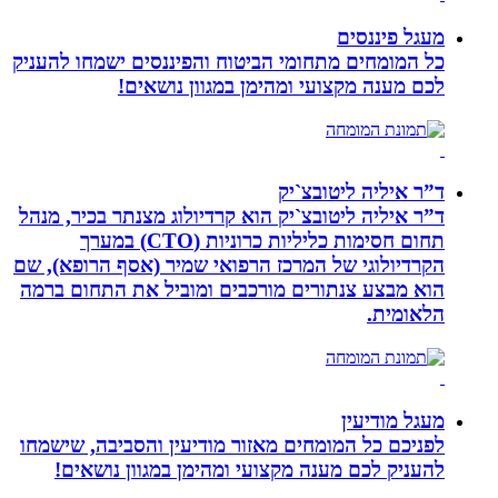
מעגל פיננסים
כל המומחים מתחומי הביטוח והפיננסים ישמחו להעניק
לכם מענה מקצועי ומהימן במגוון נושאים!
ד”ר איליה ליטובצ`יק
ד”ר איליה ליטובצ`יק הוא קרדיולוג מצנתר בכיר, מנהל
תחום חסימות כליליות כרוניות (CTO) במערך
הקרדיולוגי של המרכז הרפואי שמיר (אסף הרופא), שם
הוא מבצע צנתורים מורכבים ומוביל את התחום ברמה
הלאומית.
מעגל מודיעין
לפניכם כל המומחים מאזור מודיעין והסביבה, שישמחו
להעניק לכם מענה מקצועי ומהימן במגוון נושאים!