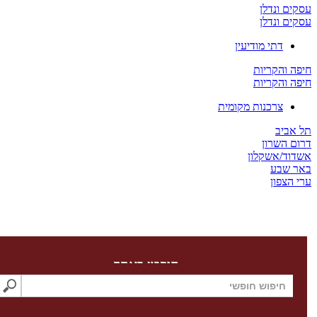
 ונדלן
 ונדלן
דתי מודיעין
והקריות
והקריות
צרכנות מקומית
יב
השרון
/אשקלון
שבע
צפון
חיפוש באתר