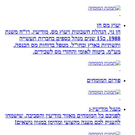
יעוץ מס חן
חן נוי, הנהלת חשבונות ויעוץ מס, מודיעין, רו”ח משנת
1988. כ15 שנים מנהל כספים בחברות תעשייה
ותשתיות בארץ ובחו”ל. מטפל בדוחות מס הכנסה,
מע”מ, ביטוח לאומי והחזרי מס לשכירים.
פורום המומחים
מעגל מודיעין-ג
לפניכם כל המומחים מאזור מודיעין והסביבה, שישמחו
להעניק לכם מענה מקצועי ומהימן במגוון נושאים!