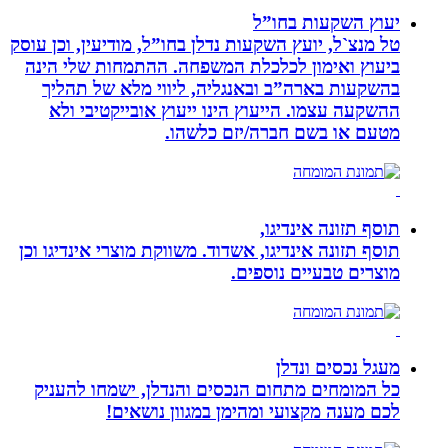
יעוץ השקעות בחו”ל
טל מנצ`ל, יועץ השקעות נדלן בחו”ל, מודיעין, וכן עוסק
ביעוץ ואימון לכלכלת המשפחה. ההתמחות שלי הינה
בהשקעות בארה”ב ובאנגליה, ליווי מלא של תהליך
ההשקעה עצמו. הייעוץ הינו ייעוץ אובייקטיבי ולא
מטעם או בשם חברה/יזם כלשהו.
תוסף תזונה אינדיגו,
תוסף תזונה אינדיגו, אשדוד. משווקת מוצרי אינדיגו וכן
מוצרים טבעיים נוספים.
מעגל נכסים ונדלן
כל המומחים מתחום הנכסים והנדלן, ישמחו להעניק
לכם מענה מקצועי ומהימן במגוון נושאים!