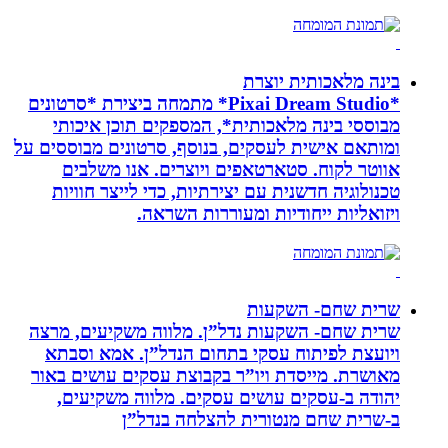
בינה מלאכותית יוצרת
*Pixai Dream Studio* מתמחה ביצירת *סרטונים
מבוססי בינה מלאכותית*, המספקים תוכן איכותי
ומותאם אישית לעסקים, בנוסף, סרטונים מבוססים על
אווטר לקוח. סטארטאפים ויוצרים. אנו משלבים
טכנולוגיה חדשנית עם יצירתיות, כדי לייצר חוויות
ויזואליות ייחודיות ומעוררות השראה.
שרית שחם- השקעות
שרית שחם- השקעות נדל”ן. מלווה משקיעים, מרצה
ויועצת לפיתוח עסקי בתחום הנדל”ן. אמא וסבתא
מאושרת. ‏מייסדת ויו”ר בקבוצת עסקים עושים באור
יהודה‏ ב-‏עסקים עושים עסקים‏. ‏מלווה משקיעים,
ב-‏שרית שחם מנטורית להצלחה בנדל”ן‏