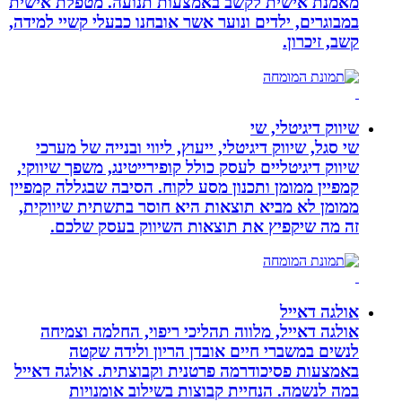
מאמנת אישית לקשב באמצעות תנועה. מטפלת אישית
במבוגרים, ילדים ונוער אשר אובחנו כבעלי קשיי למידה,
קשב, זיכרון.
שיווק דיגיטלי, שי
שי סגל, שיווק דיגיטלי, ייעוץ, ליווי ובנייה של מערכי
שיווק דיגיטליים לעסק כולל קופירייטינג, משפך שיווקי,
קמפיין ממומן ותכנון מסע לקוח. הסיבה שבגללה קמפיין
ממומן לא מביא תוצאות היא חוסר בתשתית שיווקית,
זה מה שיקפיץ את תוצאות השיווק בעסק שלכם.
אולגה דאייל
אולגה דאייל, מלווה תהליכי ריפוי, החלמה וצמיחה
לנשים במשברי חיים אובדן הריון ולידה שקטה
באמצעות פסיכודרמה פרטנית וקבוצתית. אולגה דאייל
במה לנשמה. ‏הנחיית קבוצות בשילוב אומנויות‏