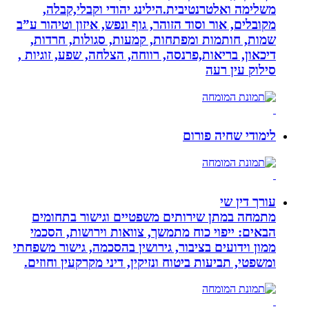
משלימה ואלטרנטיבית.הילינג יהודי וקבלי,קבלה,
מקובלים, אור וסוד הזוהר, גוף ונפש, איזון וטיהור ע”ב
שמות, חותמות ומפתחות, קמעות, סגולות, חרדות,
דיכאון, בריאות,פרנסה, רווחה, הצלחה, שפע, זוגיות ,
סילוק עין רעה
לימודי שחיה פורום
עורך דין שי
מתמחה במתן שירותים משפטיים וגישור בתחומים
הבאים: ייפוי כוח מתמשך, צוואות וירושות, הסכמי
ממון וידועים בציבור, גירושין בהסכמה, גישור משפחתי
ומשפטי, תביעות ביטוח ונזיקין, דיני מקרקעין וחוזים.