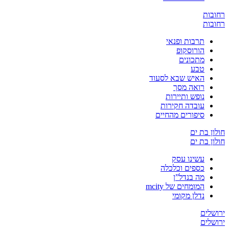
ת
ת
תרבות ופנאי
הורוסקופ
מתכונים
טבע
האיש שבא לסעוד
רואה מסך
נופש ותיירות
עובדה חקירות
סיפורים מהחיים
בת ים
בת ים
עשינו עסק
כספים וכלכלה
מה בנדל”ן
המומחים של mcity
נדלן מקומי
ים
ים