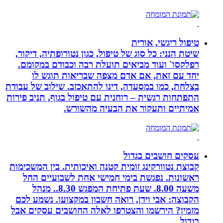
טיפול ריגשי, אורית
שיטת הנני: כל סוג של טיפול, כגון נטורופתיה, דיקור,
רפלקסו` ועוד מביאים תועלת רבה וכבודם במקומם.
יחד עם זאת, אם אדם מצפה שבריאות תוגש לו
בצלחת, כמו במסעדה, דינו להתאכזב. שילוב של עבודת
התפתחות רגשית – רוחנית עם טיפול בגוף, תניב פירות
אמיתיים ותעקור את הבעיה מהשורש.
עסקים חושבים בגדול
קבוצת נטוורקינג זומית קטנה ואיכותית. בין המשכימות
ראשונות. נפגשת בימי חמישי אחת לשבועיים החל
משעה 8.00. שעת פתיחת המפגש 8.30.. מנהל
הקבוצה: אבי וידן, רואה חשבון במקצועו. נשמע לכם
מזמין? הירשמו והצטרפו לאלה החושבים עסקים אבל
בגדול.