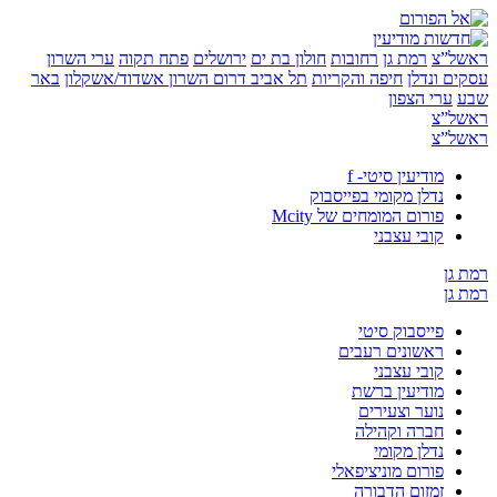
”צ
רמת גן
רחובות
חולון בת ים
ירושלים
פתח תקוה
ערי השרון
 ונדלן
חיפה והקריות
תל אביב
דרום השרון
אשדוד/אשקלון
באר
ערי הצפון
”צ
”צ
מודיעין סיטי- f
נדלן מקומי בפייסבוק
פורום המומחים של Mcity
קובי עצבני
ן
ן
פייסבוק סיטי
ראשונים רעבים
קובי עצבני
מודיעין ברשת
נוער וצעירים
חברה וקהילה
נדלן מקומי
פורום מוניציפאלי
זמזום הדבורה