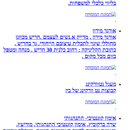
בליווי כלכלי למשפחות.
אורגד מירון
אורגד מירון , מדייק א.נשים לעצמם .חריש מכוונן
מחוללי שינוי לתכלית עיצובם הייחודי. גר בחריש .
כתובת הקליניקה : רחוב כלנית 30 חריש . מנחה ומטפל
בזום מכל מקום .
מעגל נטוורקינג
קבוצות נט וורקינג של ביז
אימון קוגנטיבי- התנהגותי
שרה ברקוביץ, אימון קוגנטיבי התנהגותי, מודיעין,