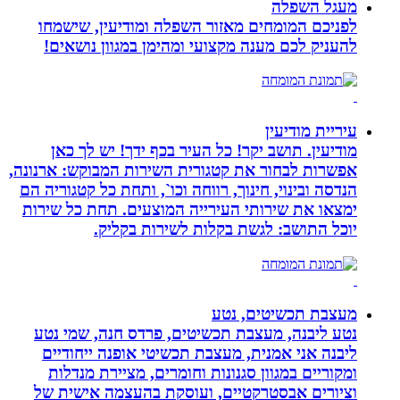
מעגל השפלה
לפניכם המומחים מאזור השפלה ומודיעין, שישמחו
להעניק לכם מענה מקצועי ומהימן במגוון נושאים!
עיריית מודיעין
מודיעין. תושב יקר! כל העיר בכף ידך! יש לך כאן
אפשרות לבחור את קטגורית השירות המבוקש: ארנונה,
הנדסה ובינוי, חינוך, רווחה וכו`, ותחת כל קטגוריה הם
ימצאו את שירותי העירייה המוצעים. תחת כל שירות
יוכל התושב: לגשת בקלות לשירות בקליק.
מעצבת תכשיטים, נטע
נטע ליבנה, מעצבת תכשיטים, פרדס חנה, שמי נטע
ליבנה אני אמנית, מעצבת תכשיטי אופנה ייחודיים
ומקוריים במגוון סגנונות וחומרים, מציירת מנדלות
וציורים אבסטרקטיים, ועוסקת בהעצמה אישית של