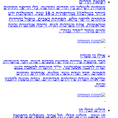
רפואת תדרים
מומחית לשילוב בין תדרים ותודעה- כלי הריפוי החזקים
ביותר בעולם!!! נטורופתית כ-18 שנה, המשלבת ידע
מתקדם לריפוי מלא, הפחתת כאבים, טיפול בחרדות
וטראומות, איזון מערכות הגוף, זרימה אנרגטית נכונה
וחיים מתוך ”תדר גבוה”.
אילן בן סעדון
חבר מועצת עיריית מודיעין מכבים רעות. חבר בוועדות:
ועדה לתכנון אסטרטגי, יו”ר הוועדה למאבק בנגע
הסמים, חבר ועדת נוער, מלגות, אזרחים ותיקים
ובריאות וועדת שירותים חברתיים, ועדת משנה לתכנון
ובניה.
הילינג קבלי חן
חן יעקב,, הילינג קבלי, תל אביב, מטפלים ברפואה