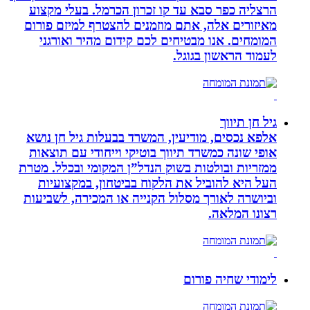
הרצליה כפר סבא עד קו זכרון הכרמל. בעלי מקצוע
מאיזורים אלה, אתם מוזמנים להצטרף למיזם פורום
המומחים. אנו מבטיחים לכם קידום מהיר ואורגני
לעמוד הראשון בגוגל.
גיל חן תיווך
אלפא נכסים, מודיעין, המשרד בבעלות גיל חן נושא
אופי שונה כמשרד תיווך בוטיקי וייחודי עם תוצאות
ממזריות ובולטות בשוק הנדל”ן המקומי ובכלל. מטרת
העל היא להוביל את הלקוח בביטחון, במקצועיות
וביושרה לאורך מסלול הקנייה או המכירה, לשביעות
רצונו המלאה.
לימודי שחיה פורום