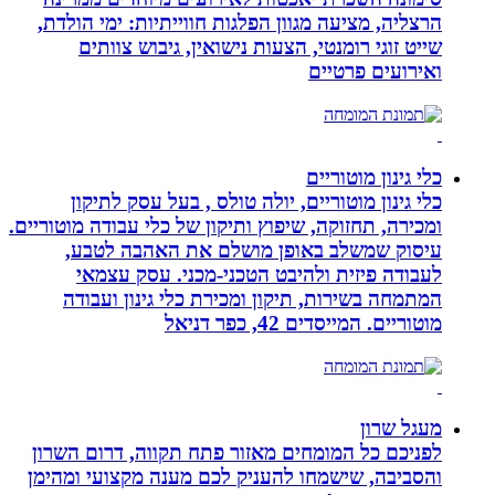
הרצליה, מציעה מגוון הפלגות חווייתיות: ימי הולדת,
שייט זוגי רומנטי, הצעות נישואין, גיבוש צוותים
ואירועים פרטיים
כלי גינון מוטוריים
כלי גינון מוטוריים, יולה טולס , בעל עסק לתיקון
ומכירה, תחזוקה, שיפוץ ותיקון של כלי עבודה מוטוריים.
עיסוק שמשלב באופן מושלם את האהבה לטבע,
לעבודה פיזית ולהיבט הטכני-מכני. עסק עצמאי
המתמחה בשירות, תיקון ומכירת כלי גינון ועבודה
מוטוריים. המייסדים 42, כפר דניאל
מעגל שרון
לפניכם כל המומחים מאזור פתח תקווה, דרום השרון
והסביבה, שישמחו להעניק לכם מענה מקצועי ומהימן