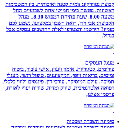
קבוצת נטוורקינג זומית קטנה ואיכותית. בין המשכימות
ראשונות. נפגשת בימי חמישי אחת לשבועיים החל
משעה 8.00. שעת פתיחת המפגש 8.30.. מנהל
הקבוצה: אבי וידן, רואה חשבון במקצועו. נשמע לכם
מזמין? הירשמו והצטרפו לאלה החושבים עסקים אבל
בגדול.
מעגל העסקים
פורומים, קטגוריות, אימון ויעוץ, אישי ציבור, ביטוח
ומיסים, בריאות ויופי, המקצוענים, טיפול רגשי, מעגלי
תמיכה, עולם המוסיקה, עורכי דין, פיננסים וליווי כלכלי,
רפואה אלטרנטיבית, שיווק ומדיה, שירות יעוץ לאזרח,
פרסמו אצלנו,
סימונה השכרת יאכטות
סימונה השכרת יאכטות לאירועים מיוחדים ממרינה