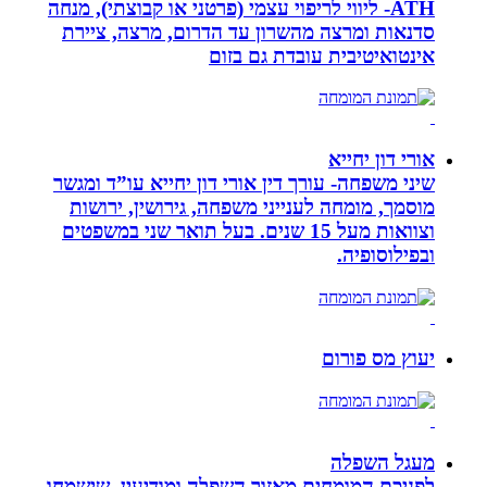
ATH- ליווי לריפוי עצמי (פרטני או קבוצתי), מנחה
סדנאות ומרצה מהשרון עד הדרום, מרצה, ציירת
אינטואיטיבית עובדת גם בזום
אורי דון יחייא
שיני משפחה- עורך דין אורי דון יחייא עו”ד ומגשר
מוסמך, מומחה לענייני משפחה, גירושין, ירושות
וצוואות מעל 15 שנים. בעל תואר שני במשפטים
ובפילוסופיה.
יעוץ מס פורום
מעגל השפלה
לפניכם המומחים מאזור השפלה ומודיעין, שישמחו