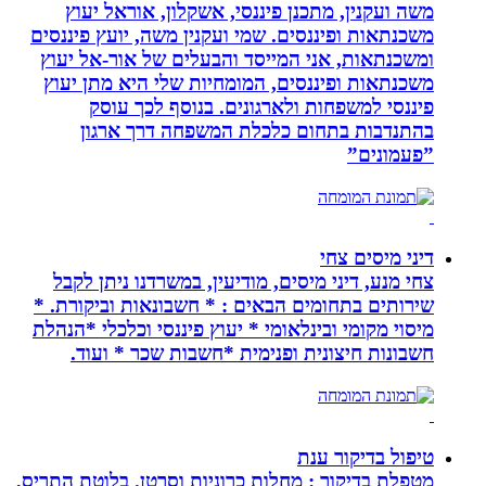
משה ועקנין, מתכנן פיננסי, אשקלון, אוראל יעוץ
משכנתאות ופיננסים. שמי ועקנין משה, יועץ פיננסים
ומשכנתאות, אני המייסד והבעלים של אור-אל יעוץ
משכנתאות ופיננסים, המומחיות שלי היא מתן יעוץ
פיננסי למשפחות ולארגונים. בנוסף לכך עוסק
בהתנדבות בתחום כלכלת המשפחה דרך ארגון
”פעמונים”
דיני מיסים צחי
צחי מנע, דיני מיסים, מודיעין, במשרדנו ניתן לקבל
שירותים בתחומים הבאים : * חשבונאות וביקורת. *
מיסוי מקומי ובינלאומי * יעוץ פיננסי וכלכלי *הנהלת
חשבונות חיצונית ופנימית *חשבות שכר * ועוד.
טיפול בדיקור ענת
מטפלת בדיקור : מחלות כרוניות וסרטן. בלוטת התריס,