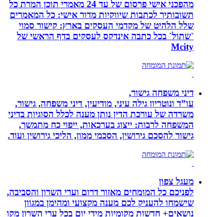
מהפכני אישי פרסום של עד 24 מאמרי תוכן המרת כל
תשובותיך לכתבות שיווקיות מדור אישי: כל המאמרים
שלל הלהיט של מקדמי העסקים בארץ: קישור סמוי
`שתול` בכל כתבה אינדקס לעסקים בדף הראשי של
Mcity
דיני משפחה גישור,
עו”ד ונוטריון גילה עיני, מודיעין, דיני משפחה, גישור,
משרדה של עורכת הדין נותן מענה לכלל הסוגיות בדיני
המשפחה לרבות: ייצוג בערכאות, ייפוי כח מתמשך,
גישור להסכם גירושין, הסכמי ממון, הליכי גירושין ועוד.
מעגל צפון
לפניכם כל המומחים מאזור דרום וערי השרון והסביבה,
שישמחו להעניק לכם מענה מקצועי ומהימן במגוון
נושאים+ חדשות מקומיות מידי יום בכל ערי השרון מקו