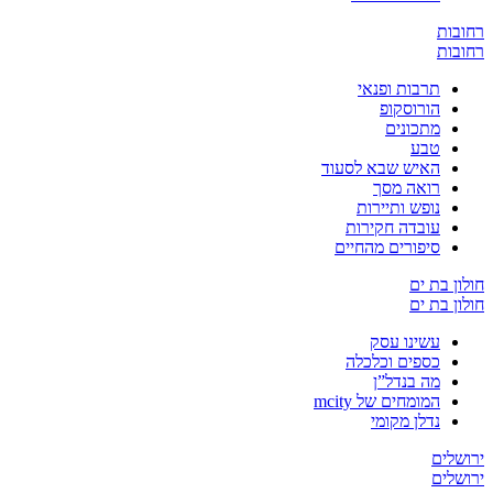
ת
ת
תרבות ופנאי
הורוסקופ
מתכונים
טבע
האיש שבא לסעוד
רואה מסך
נופש ותיירות
עובדה חקירות
סיפורים מהחיים
בת ים
בת ים
עשינו עסק
כספים וכלכלה
מה בנדל”ן
המומחים של mcity
נדלן מקומי
ים
ים