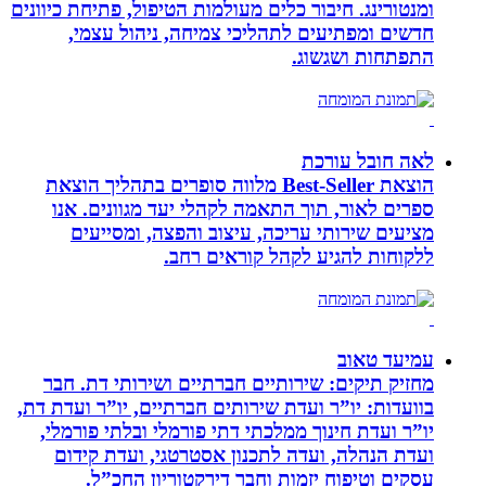
ומנטורינג. חיבור כלים מעולמות הטיפול, פתיחת כיוונים
חדשים ומפתיעים לתהליכי צמיחה, ניהול עצמי,
התפתחות ושגשוג.
לאה חובל עורכת
הוצאת Best-Seller מלווה סופרים בתהליך הוצאת
ספרים לאור, תוך התאמה לקהלי יעד מגוונים. אנו
מציעים שירותי עריכה, עיצוב והפצה, ומסייעים
ללקוחות להגיע לקהל קוראים רחב.
עמיעד טאוב
מחזיק תיקים: שירותיים חברתיים ושירותי דת. חבר
בוועדות: יו”ר ועדת שירותים חברתיים, יו”ר ועדת דת,
יו”ר ועדת חינוך ממלכתי דתי פורמלי ובלתי פורמלי,
ועדת הנהלה, ועדה לתכנון אסטרטגי, ועדת קידום
עסקים וטיפוח יזמות וחבר דירקטוריון החכ”ל.