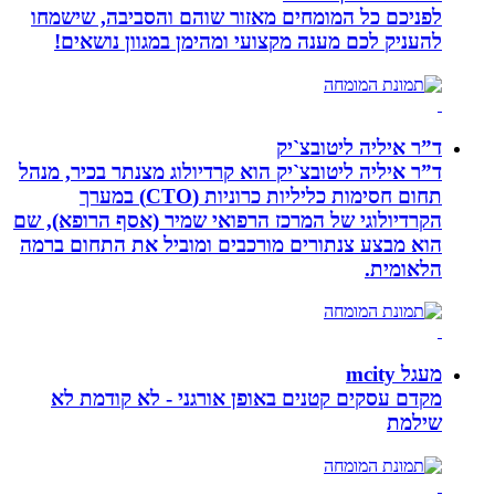
לפניכם כל המומחים מאזור שוהם והסביבה, שישמחו
להעניק לכם מענה מקצועי ומהימן במגוון נושאים!
ד”ר איליה ליטובצ`יק
ד”ר איליה ליטובצ`יק הוא קרדיולוג מצנתר בכיר, מנהל
תחום חסימות כליליות כרוניות (CTO) במערך
הקרדיולוגי של המרכז הרפואי שמיר (אסף הרופא), שם
הוא מבצע צנתורים מורכבים ומוביל את התחום ברמה
הלאומית.
מעגל mcity
מקדם עסקים קטנים באופן אורגני - לא קודמת לא
שילמת