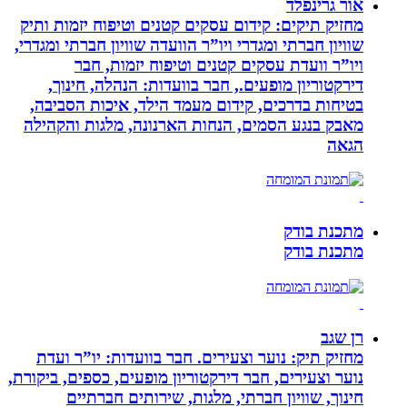
אור גרינפלד
מחזיק תיקים: קידום עסקים קטנים וטיפוח יזמות ותיק
שוויון חברתי ומגדרי ויו”ר הוועדה שוויון חברתי ומגדרי,
ויו”ר וועדת עסקים קטנים וטיפוח יזמות, חבר
דירקטוריון מופעים., חבר בוועדות: הנהלה, חינוך,
בטיחות בדרכים, קידום מעמד הילד, איכות הסביבה,
מאבק בנגע הסמים, הנחות הארנונה, מלגות והקהילה
הגאה
מתכנת בודק
מתכנת בודק
רן שגב
מחזיק תיק: נוער וצעירים. חבר בוועדות: יו”ר ועדת
נוער וצעירים, חבר דירקטוריון מופעים, כספים, ביקורת,
חינוך, שוויון חברתי, מלגות, שירותים חברתיים