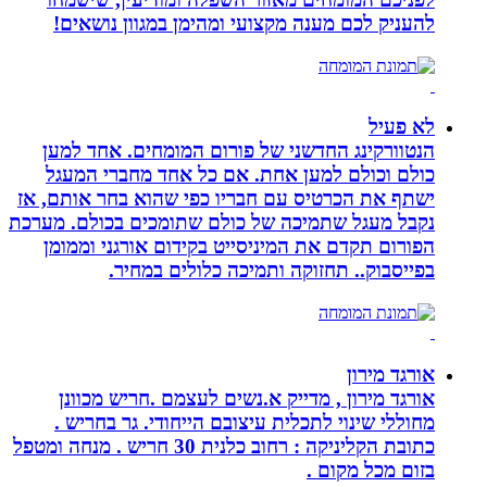
להעניק לכם מענה מקצועי ומהימן במגוון נושאים!
לא פעיל
הנטוורקינג החדשני של פורום המומחים. אחד למען
כולם וכולם למען אחת. אם כל אחד מחברי המעגל
ישתף את הכרטיס עם חבריו כפי שהוא בחר אותם, אז
נקבל מעגל שתמיכה של כולם שתומכים בכולם. מערכת
הפורום תקדם את המיניסייט בקידום אורגני וממומן
בפייסבוק.. תחזוקה ותמיכה כלולים במחיר.
אורגד מירון
אורגד מירון , מדייק א.נשים לעצמם .חריש מכוונן
מחוללי שינוי לתכלית עיצובם הייחודי. גר בחריש .
כתובת הקליניקה : רחוב כלנית 30 חריש . מנחה ומטפל
בזום מכל מקום .