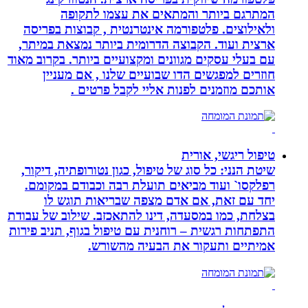
המתרגם ביותר והמתאים את עצמו לתקופה
ולאילוצים. פלטפורמה אינטרנטית , קבוצות בפריסה
ארצית ועוד. הקבוצה הדרומית ביותר נמצאת במיתר,
עם בעלי עסקים מגוונים ומקצועיים ביותר. בקרוב מאוד
חוזרים למפגשים הדו שבועיים שלנו , אם מעניין
אותכם מוזמנים לפנות אליי לקבל פרטים .
טיפול ריגשי, אורית
שיטת הנני: כל סוג של טיפול, כגון נטורופתיה, דיקור,
רפלקסו` ועוד מביאים תועלת רבה וכבודם במקומם.
יחד עם זאת, אם אדם מצפה שבריאות תוגש לו
בצלחת, כמו במסעדה, דינו להתאכזב. שילוב של עבודת
התפתחות רגשית – רוחנית עם טיפול בגוף, תניב פירות
אמיתיים ותעקור את הבעיה מהשורש.