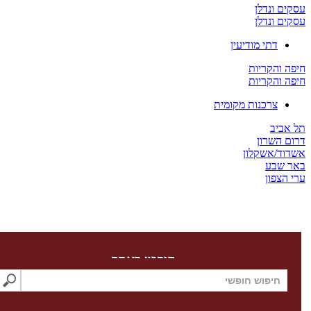
 ונדלן
 ונדלן
דתי מודיעין
והקריות
והקריות
צרכנות מקומית
יב
השרון
/אשקלון
שבע
צפון
חיפוש באתר