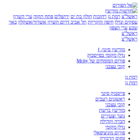
”צ
רמת גן
רחובות
חולון בת ים
ירושלים
פתח תקוה
ערי השרון
 ונדלן
חיפה והקריות
תל אביב
דרום השרון
אשדוד/אשקלון
באר
ערי הצפון
”צ
”צ
מודיעין סיטי- f
נדלן מקומי בפייסבוק
פורום המומחים של Mcity
קובי עצבני
ן
ן
פייסבוק סיטי
ראשונים רעבים
קובי עצבני
מודיעין ברשת
נוער וצעירים
חברה וקהילה
נדלן מקומי
פורום מוניציפאלי
זמזום הדבורה