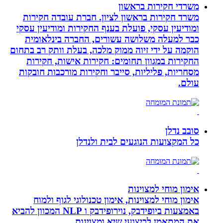
משרדי חקירות בראשון
משרד חקירות בראשון לציון. חברת עובדה חקירות
ומודיעין עסקי, פועלת בענף החקירות ומודיעין עסקי
כבר למעלה משלושה עשורים, החברה בינלאומית
הוקמה על ידי זיוה ממוק מלכה, בעלת וותק רב בתחום
החקירות במגוון תחומים: חקירות אישות, חקירות
מסחריות, פליליות, סייבר וחקירות מורכבות חובקות
עולם.
סובב נדלן
כל המקצועות הנוגעים לבית ולנדלן
אימון מוחי למצוינות
אימון מוחי למצוינות, אימון טכנולוגי לגוף ולמוח
באמצעות ביופידבק, נוירופידבק ו NLP המכוון להביא
את המתאמן לביצועי שיא ומצוינות.