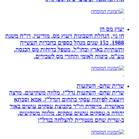
יעוץ מס חן
חן נוי, הנהלת חשבונות ויעוץ מס, מודיעין, רו”ח משנת
1988. כ15 שנים מנהל כספים בחברות תעשייה
ותשתיות בארץ ובחו”ל. מטפל בדוחות מס הכנסה,
מע”מ, ביטוח לאומי והחזרי מס לשכירים.
שרית שחם- השקעות
שרית שחם- השקעות נדל”ן. מלווה משקיעים, מרצה
ויועצת לפיתוח עסקי בתחום הנדל”ן. אמא וסבתא
מאושרת. ‏מייסדת ויו”ר בקבוצת עסקים עושים באור
יהודה‏ ב-‏עסקים עושים עסקים‏. ‏מלווה משקיעים,
ב-‏שרית שחם מנטורית להצלחה בנדל”ן‏