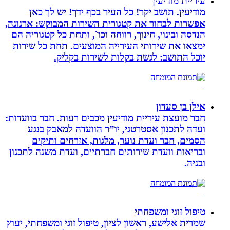
עיריית מודיעין
מודיעין. תושב יקר! כל העיר בכף ידך! יש לך כאן
אפשרות לבחור את קטגורית השירות המבוקש: ארנונה,
הנדסה ובינוי, חינוך, רווחה וכו`, ותחת כל קטגוריה הם
ימצאו את שירותי העירייה המוצעים. תחת כל שירות
יוכל התושב: לגשת בקלות לשירות בקליק.
אילן בן סעדון
חבר מועצת עיריית מודיעין מכבים רעות. חבר בוועדות:
ועדה לתכנון אסטרטגי, יו”ר הוועדה למאבק בנגע
הסמים, חבר ועדת נוער, מלגות, אזרחים ותיקים
ובריאות וועדת שירותים חברתיים, ועדת משנה לתכנון
ובניה.
טיפול זוגי ומשפחתי
שמרית אלישע, ראשון לציון, טיפול זוגי ומשפחתי, יעוץ