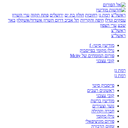
”צ
רמת גן
רחובות
חולון בת ים
ירושלים
פתח תקוה
ערי השרון
 ונדלן
חיפה והקריות
תל אביב
דרום השרון
אשדוד/אשקלון
באר
ערי הצפון
”צ
”צ
מודיעין סיטי- f
נדלן מקומי בפייסבוק
פורום המומחים של Mcity
קובי עצבני
ן
ן
פייסבוק סיטי
ראשונים רעבים
קובי עצבני
מודיעין ברשת
נוער וצעירים
חברה וקהילה
נדלן מקומי
פורום מוניציפאלי
זמזום הדבורה