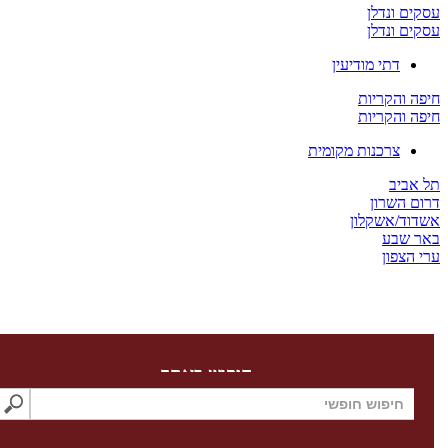
 ונדלן
 ונדלן
דתי מודיעין
והקריות
והקריות
צרכנות מקומית
יב
השרון
/אשקלון
שבע
צפון
חיפוש באתר