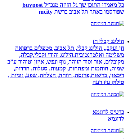
כל מאמרי התוכן שך גל חזיזה מנכ”ל buypost
שפורסמו באתר תל אביב ברשת mcity
הילינג קבלי חן
חן יעקב,, הילינג קבלי, תל אביב, מטפלים ברפואה
משלימה ואלטרנטיבית.הילינג יהודי וקבלי,קבלה,
מקובלים, אור וסוד הזוהר, גוף ונפש, איזון וטיהור ע”ב
שמות, חותמות ומפתחות, קמעות, סגולות, חרדות,
דיכאון, בריאות,פרנסה, רווחה, הצלחה, שפע, זוגיות ,
סילוק עין רעה
כרטיס לדוגמא
לדוגמא