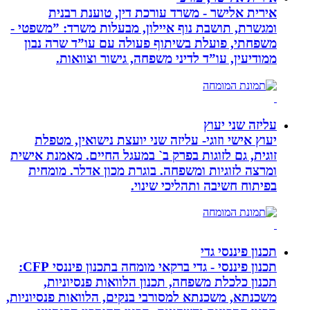
אירית אלישר - משרד עורכת דין, טוענת רבנית
ומגשרת, תושבת נוף איילון, מבעלות משרד: ”משפטי -
משפחתי, פועלת בשיתוף פעולה עם עו”ד שרה נבון
ממודיעין, עו”ד לדיני משפחה, גישור וצוואות.
עליזה שני יעוץ
יעוץ אישי וזוגי- עליזה שני יועצת נישואין, מטפלת
זוגית, גם לזוגות בפרק ב` במעגל החיים. מאמנת אישית
ומרצה לזוגיות ומשפחה. בוגרת מכון אדלר. מומחית
בפיתוח חשיבה ותהליכי שינוי.
תכנון פיננסי גדי
תכנון פיננסי - גדי ברקאי מומחה בתכנון פיננסי CFP:
תכנון כלכלת משפחה, תכנון הלוואות פנסיוניות,
משכנתא, משכנתא למסורבי בנקים, הלוואות פנסיוניות,