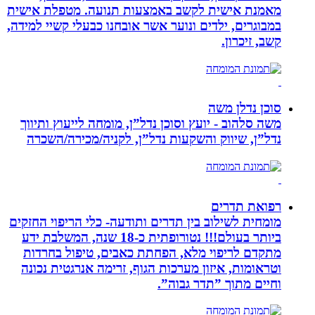
מאמנת אישית לקשב באמצעות תנועה. מטפלת אישית
במבוגרים, ילדים ונוער אשר אובחנו כבעלי קשיי למידה,
קשב, זיכרון.
סוכן נדלן משה
משה סלהוב - יועץ וסוכן נדל”ן, מומחה לייעוץ ותיווך
נדל”ן, שיווק והשקעות נדל”ן, לקניה/מכירה/השכרה
רפואת תדרים
מומחית לשילוב בין תדרים ותודעה- כלי הריפוי החזקים
ביותר בעולם!!! נטורופתית כ-18 שנה, המשלבת ידע
מתקדם לריפוי מלא, הפחתת כאבים, טיפול בחרדות
וטראומות, איזון מערכות הגוף, זרימה אנרגטית נכונה
וחיים מתוך ”תדר גבוה”.