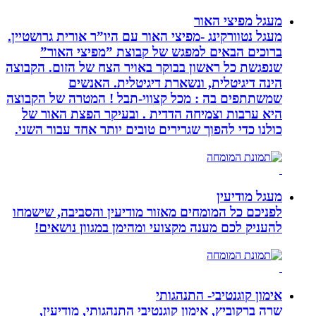
מעגל מפיצי האור
מעגל נטוורקינג -מפיצי האור עם היו”ר אורית גרושטיין.
ברוכים הבאים למפגש של קבוצת ”מפיצי האור”
שנפגשת כל ראשון בבוקר באויר הצח של הזום. הקבוצה
הינה דיגיטלית, ונשארת דיגיטלית. האנשים
שמשתתפים בה : מכל קצווי-תבל ! המטרה של הקבוצה
היא ערבות וצמיחה הדדית . ובעיקר הפצת האור של
כולנו כדי להפוך שגרירים טובים יותר אחד עבור השני.
מעגל מודיעין
לפניכם כל המומחים מאזור מודיעין והסביבה, שישמחו
להעניק לכם מענה מקצועי ומהימן במגוון נושאים!
אימון קוגנטיבי- התנהגותי
שרה ברקוביץ, אימון קוגנטיבי התנהגותי, מודיעין,