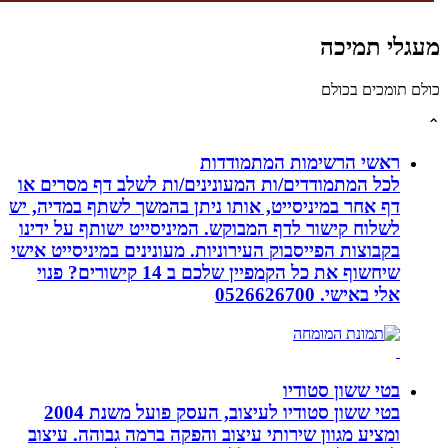
לי תמיכה
תומכים בכולם
ראשי הרשימות המתמודדות
לכל המתמודדים/ות המעונינים/ות לשלב דף מסרים או
דף אחר במיניסייט, אותו ניתן בהמשך לשתף במדיה, יש
לשלוח קישור לדף המבוקש. המיניסייט ישותף על ידינו
בקבוצות הפייסבוק העירוניות. מעונינים במיניסייט אישי
שיחשוף את כל הקמפיין שלכם ב 14 קישורים? פנוי
אלי באישי. 0526626700
בטי ששון סטודיו
בטי ששון סטודיו לעיצוב, העסק פועל משנת 2004
ומציע מגוון שירותי עיצוב והפקה ברמה גבוהה. עיצוב