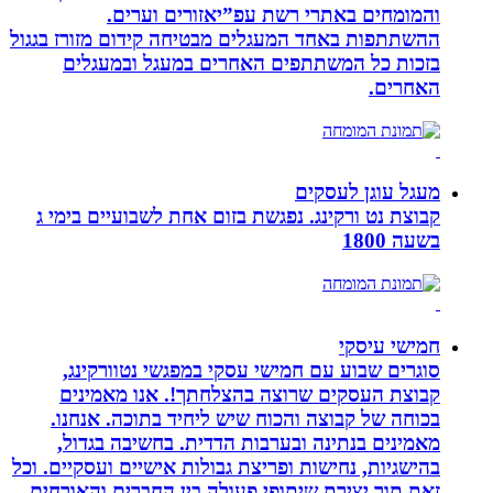
והמומחים באתרי רשת עפ”יאזורים וערים.
ההשתתפות באחד המעגלים מבטיחה קידום מזורז בגגול
בזכות כל המשתתפים האחרים במעגל ובמעגלים
האחרים.
מעגל עוגן לעסקים
קבוצת נט ורקינג. נפגשת בזום אחת לשבועיים בימי ג
בשעה 1800
חמישי עיסקי
סוגרים שבוע עם חמישי עסקי במפגשי נטוורקינג,
קבוצת העסקים שרוצה בהצלחתך!. אנו מאמינים
בכוחה של קבוצה והכוח שיש ליחיד בתוכה. אנחנו.
מאמינים בנתינה ובערבות הדדית. בחשיבה בגדול,
בהישגיות, נחישות ופריצת גבולות אישיים ועסקיים. וכל
זאת תוך יצירת שיתופי פעולה בין החברים והאורחים..