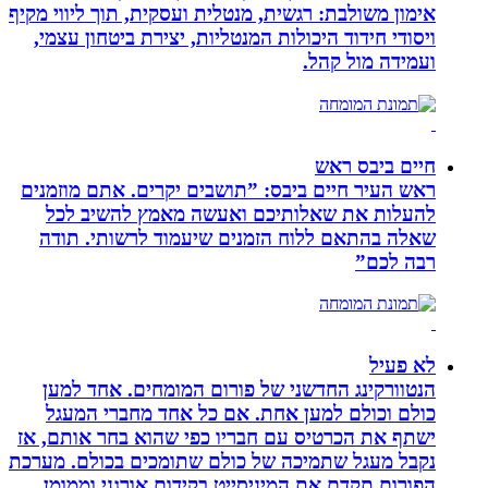
אימון משולבת: רגשית, מנטלית ועסקית, תוך ליווי מקיף
ויסודי חידוד היכולות המנטליות, יצירת ביטחון עצמי,
ועמידה מול קהל.
חיים ביבס ראש
ראש העיר חיים ביבס: ”תושבים יקרים. אתם מוזמנים
להעלות את שאלותיכם ואעשה מאמץ להשיב לכל
שאלה בהתאם ללוח הזמנים שיעמוד לרשותי. תודה
רבה לכם”
לא פעיל
הנטוורקינג החדשני של פורום המומחים. אחד למען
כולם וכולם למען אחת. אם כל אחד מחברי המעגל
ישתף את הכרטיס עם חבריו כפי שהוא בחר אותם, אז
נקבל מעגל שתמיכה של כולם שתומכים בכולם. מערכת
הפורום תקדם את המיניסייט בקידום אורגני וממומן