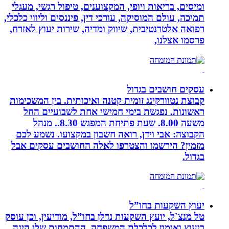
ומיסים, בריאות ויופי, המקצוענים, טיפול רגשי, מעגלי
תמיכה, עולם המוסיקה, עורכי דין, פיננסים וליווי כלכלי,
רפואה אלטרנטיבית, שיווק ומדיה, שירות יעוץ לאזרח,
פרסמו אצלנו,
עסקים חושבים בגדול
קבוצת נטוורקינג זומית קטנה ואיכותית. בין המשכימות
ראשונות. נפגשת בימי חמישי אחת לשבועיים החל
משעה 8.00. שעת פתיחת המפגש 8.30.. מנהל
הקבוצה: אבי וידן, רואה חשבון במקצועו. נשמע לכם
מזמין? הירשמו והצטרפו לאלה החושבים עסקים אבל
בגדול.
יעוץ השקעות בחו”ל
טל מנצ`ל, יועץ השקעות נדלן בחו”ל, מודיעין, וכן עוסק
ביעוץ ואימון לכלכלת המשפחה. ההתמחות שלי הינה