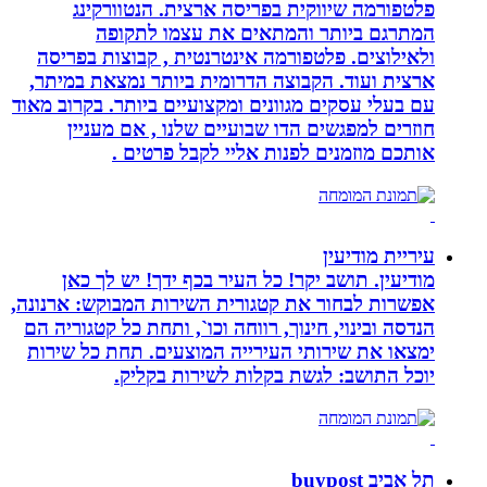
פלטפורמה שיווקית בפריסה ארצית. הנטוורקינג
המתרגם ביותר והמתאים את עצמו לתקופה
ולאילוצים. פלטפורמה אינטרנטית , קבוצות בפריסה
ארצית ועוד. הקבוצה הדרומית ביותר נמצאת במיתר,
עם בעלי עסקים מגוונים ומקצועיים ביותר. בקרוב מאוד
חוזרים למפגשים הדו שבועיים שלנו , אם מעניין
אותכם מוזמנים לפנות אליי לקבל פרטים .
עיריית מודיעין
מודיעין. תושב יקר! כל העיר בכף ידך! יש לך כאן
אפשרות לבחור את קטגורית השירות המבוקש: ארנונה,
הנדסה ובינוי, חינוך, רווחה וכו`, ותחת כל קטגוריה הם
ימצאו את שירותי העירייה המוצעים. תחת כל שירות
יוכל התושב: לגשת בקלות לשירות בקליק.
תל אביב buypost