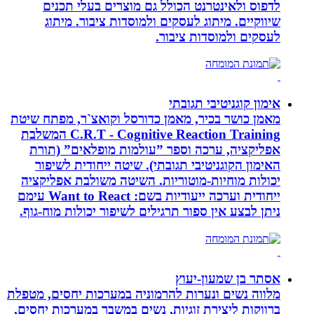
לדפוס ולאינטרנט הכולל גם מוצרים בעלי תכנים
שיווקיים. מיתוג לעסקים ולמוסדות ציבור. מיתוג
לעסקים ולמוסדות ציבור.
אימון קוגניטיבי תגובתי
מאמן כושר בכיר, מאמן כדורסל וקואצ`ר, מפתח שיטת
C.R.T - Cognitive Reaction Training המשלבת
אפליקציה, ערכה וספר ”עולמות מופלאים” (תורת
האימון הקוגניטיבי תגובתי). שיטה ייחודית לשיפור
יכולות מוחיות-מוטוריות. השיטה משולבת אפליקציה
ייחודית וערכה ייעודיות בשם: Want to React עימם
ניתן לבצע אין ספור תרגילים לשיפור יכולות מוח-גוף.
אסתר בן שמעון-יעוץ
מלווה נשים ונערות להרמוניה במערכות יחסים, מטפלת
ברווקות ליצירת זוגיות, נשים במשבר במערכות יחסים,