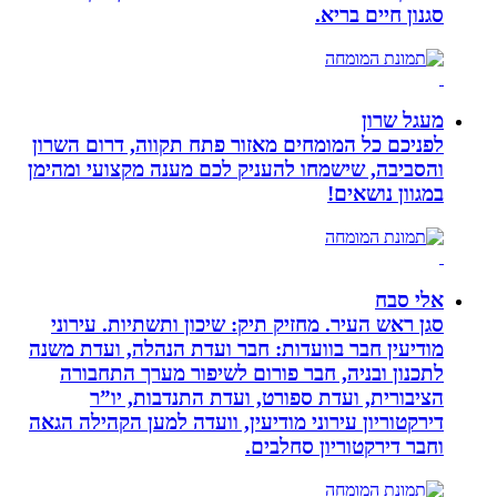
סגנון חיים בריא.
מעגל שרון
לפניכם כל המומחים מאזור פתח תקווה, דרום השרון
והסביבה, שישמחו להעניק לכם מענה מקצועי ומהימן
במגוון נושאים!
אלי סבח
סגן ראש העיר. מחזיק תיק: שיכון ותשתיות. עירוני
מודיעין חבר בוועדות: חבר ועדת הנהלה, ועדת משנה
לתכנון ובניה, חבר פורום לשיפור מערך התחבורה
הציבורית, ועדת ספורט, ועדת התנדבות, יו”ר
דירקטוריון עירוני מודיעין, וועדה למען הקהילה הגאה
וחבר דירקטוריון סחלבים.