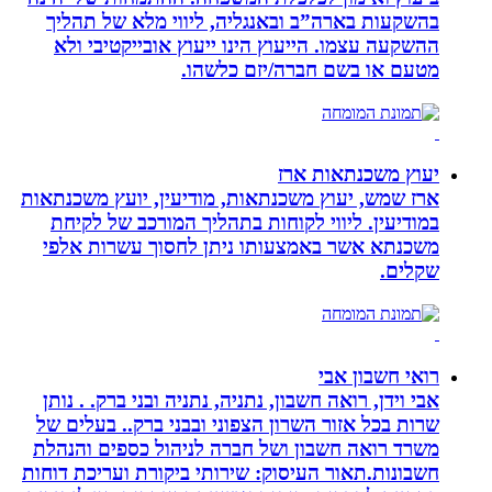
בהשקעות בארה”ב ובאנגליה, ליווי מלא של תהליך
ההשקעה עצמו. הייעוץ הינו ייעוץ אובייקטיבי ולא
מטעם או בשם חברה/יזם כלשהו.
יעוץ משכנתאות ארז
ארז שמש, יעוץ משכנתאות, מודיעין, יועץ משכנתאות
במודיעין. ליווי לקוחות בתהליך המורכב של לקיחת
משכנתא אשר באמצעותו ניתן לחסוך עשרות אלפי
שקלים.
רואי חשבון אבי
אבי וידן, רואה חשבון, נתניה, נתניה ובני ברק. . נותן
שרות בכל אזור השרון הצפוני ובבני ברק.. בעלים של
משרד רואה חשבון ושל חברה לניהול כספים והנהלת
חשבונות.תאור העיסוק: שירותי ביקורת ועריכת דוחות