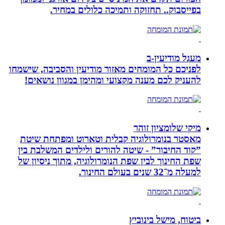
בפייסבוק.. תחזוקה ותמיכה כלולים במחיר.
מעגל מודיעין-ב
לפניכם כל המומחים מאזור מודיעין והסביבה, שישמחו
להעניק לכם מענה מקצועי ומהימן במגוון נושאים!
מיקי שלומציון זוהר
מאסטר בנומרולוגיה קבלית וטארוט ומפתחת שיטת
”קוד החיבור” - שיטה להורים ולילדים המשלבת בין
שפת החינוך לבין שפת הנומרולוגיה, מתוך ניסיון של
למעלה מ־32 שנים בעולם החינוך.
ביטוח, מישל בינוביץ