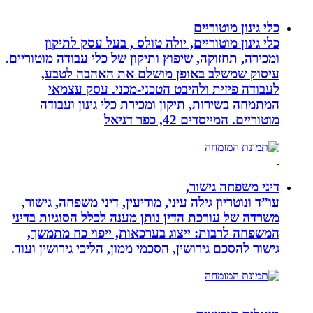
כלי גינון מוטוריים
כלי גינון מוטוריים, יולה טולס , בעל עסק לתיקון
ומכירה, תחזוקה, שיפוץ ותיקון של כלי עבודה מוטוריים.
עיסוק שמשלב באופן מושלם את האהבה לטבע,
לעבודה פיזית ולהיבט הטכני-מכני. עסק עצמאי
המתמחה בשירות, תיקון ומכירת כלי גינון ועבודה
מוטוריים. המייסדים 42, כפר דניאל
דיני משפחה גישור,
עו”ד ונוטריון גילה עיני, מודיעין, דיני משפחה, גישור,
משרדה של עורכת הדין נותן מענה לכלל הסוגיות בדיני
המשפחה לרבות: ייצוג בערכאות, ייפוי כח מתמשך,
גישור להסכם גירושין, הסכמי ממון, הליכי גירושין ועוד.