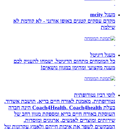
מעגל mcity
מקדם עסקים קטנים באופן אורגני - לא קודמת לא
שילמת
מעגל דיגיטל
כל המומחים מתחום הדיגיטל, ישמחו להעניק לכם
מענה מקצועי ומהימן במגוון נושאים!
לוסי רבין נטורופתית
נטורופתית, מאמנת לאורח חיים בריא, תושבת אשדוד.
בעלת Coach4Health, Coach4health הינה חברה
העוסקת באורח חיים בריא ומספקת מגוון רחב של
שירותים ומוצרים לאנשים, ארגונים ומוסדות,
המבקשים לשפר את איכות חייהם ולאמץ עקרונות של