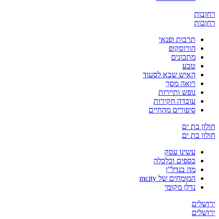
ת
ת
תרבות ופנאי
הורוסקופ
מתכונים
טבע
האיש שבא לסעוד
רואה מסך
נופש ותיירות
עובדה חקירות
סיפורים מהחיים
בת ים
בת ים
עשינו עסק
כספים וכלכלה
מה בנדל”ן
המומחים של mcity
נדלן מקומי
ים
ים