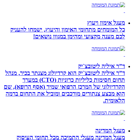
מעגל אימון ויעוץ
כל המומחים מתחומי האימון והיעוץ, ישמחו להעניק
לכם מענה מקצועי ומהימן במגוון נושאים!
ד”ר איליה ליטובצ`יק
ד”ר איליה ליטובצ`יק הוא קרדיולוג מצנתר בכיר, מנהל
תחום חסימות כליליות כרוניות (CTO) במערך
הקרדיולוגי של המרכז הרפואי שמיר (אסף הרופא), שם
הוא מבצע צנתורים מורכבים ומוביל את התחום ברמה
הלאומית.
מעגל המדינה
מעגל המדינה מעגלי התמיכה מכל תחומי העיסוק