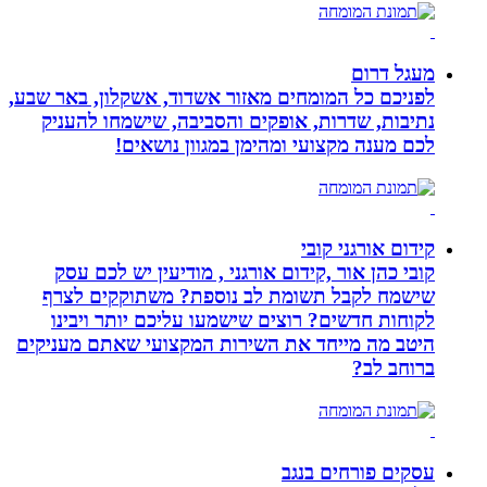
מעגל דרום
לפניכם כל המומחים מאזור אשדוד, אשקלון, באר שבע,
נתיבות, שדרות, אופקים והסביבה, שישמחו להעניק
לכם מענה מקצועי ומהימן במגוון נושאים!
קידום אורגני קובי
קובי כהן אור ,קידום אורגני , מודיעין יש לכם עסק
שישמח לקבל תשומת לב נוספת? משתוקקים לצרף
לקוחות חדשים? רוצים שישמעו עליכם יותר ויבינו
היטב מה מייחד את השירות המקצועי שאתם מעניקים
ברוחב לב?
עסקים פורחים בנגב