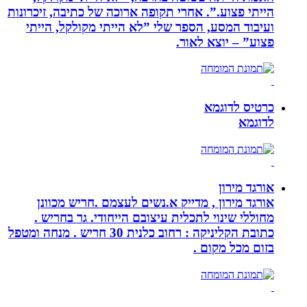
הייתי פצוע.”. אחרי תקופה ארוכה של כתיבה, זיכרונות
ועיבוד המסע, הספר שלי ”לא הייתי מקולקל, הייתי
פצוע” – יוצא לאור.
כרטיס לדוגמא
לדוגמא
אורגד מירון
אורגד מירון , מדייק א.נשים לעצמם .חריש מכוונן
מחוללי שינוי לתכלית עיצובם הייחודי. גר בחריש .
כתובת הקליניקה : רחוב כלנית 30 חריש . מנחה ומטפל
בזום מכל מקום .