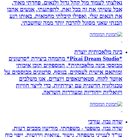
נאלצתי לעמוד מול קהל גדול ולנאום. פחדתי מאוד,
אבל עשיתי את זה בכל זאת. להפתעתי, אנשים אהבו
את הנאום שלי, ואפילו קיבלתי מחמאות. באותו רגע
הבנתי שאני מסוגל להרבה יותר ממה שחשבתי.
בינה מלאכותית יוצרת
*Pixai Dream Studio* מתמחה ביצירת *סרטונים
מבוססי בינה מלאכותית*, המספקים תוכן איכותי
ומותאם אישית לעסקים, בנוסף, סרטונים מבוססים על
אווטר לקוח. סטארטאפים ויוצרים. אנו משלבים
טכנולוגיה חדשנית עם יצירתיות, כדי לייצר חוויות
ויזואליות ייחודיות ומעוררות השראה.
שרה נבון, עורכי
שרה נבון, משפטי - משפחתי, מודיעין מכבים רעות,
עו”ד לענייני משפחה, גישור ,צוואות וירושות, ייפוי כוח