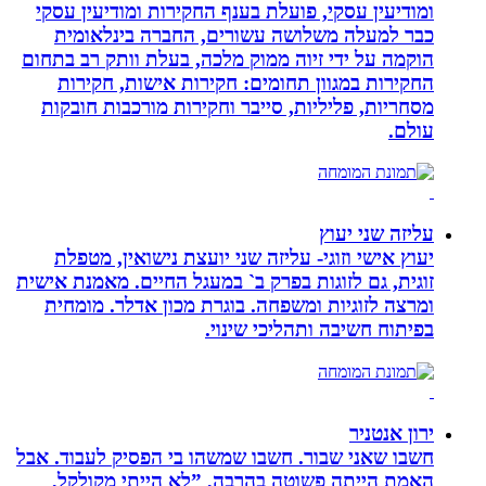
ומודיעין עסקי, פועלת בענף החקירות ומודיעין עסקי
כבר למעלה משלושה עשורים, החברה בינלאומית
הוקמה על ידי זיוה ממוק מלכה, בעלת וותק רב בתחום
החקירות במגוון תחומים: חקירות אישות, חקירות
מסחריות, פליליות, סייבר וחקירות מורכבות חובקות
עולם.
עליזה שני יעוץ
יעוץ אישי וזוגי- עליזה שני יועצת נישואין, מטפלת
זוגית, גם לזוגות בפרק ב` במעגל החיים. מאמנת אישית
ומרצה לזוגיות ומשפחה. בוגרת מכון אדלר. מומחית
בפיתוח חשיבה ותהליכי שינוי.
ירון אנטניר
חשבו שאני שבור. חשבו שמשהו בי הפסיק לעבוד. אבל
האמת הייתה פשוטה בהרבה, ”לא הייתי מקולקל,