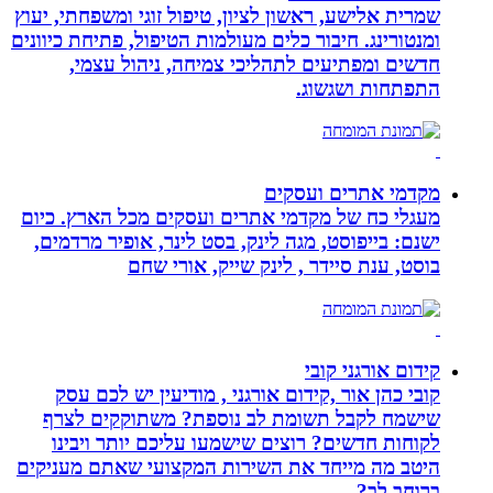
שמרית אלישע, ראשון לציון, טיפול זוגי ומשפחתי, יעוץ
ומנטורינג. חיבור כלים מעולמות הטיפול, פתיחת כיוונים
חדשים ומפתיעים לתהליכי צמיחה, ניהול עצמי,
התפתחות ושגשוג.
מקדמי אתרים ועסקים
מעגלי כח של מקדמי אתרים ועסקים מכל הארץ. כיום
ישנם: בייפוסט, מגה לינק, בסט לינר, אופיר מרדמים,
בוסט, ענת סיידר , לינק שייק, אורי שחם
קידום אורגני קובי
קובי כהן אור ,קידום אורגני , מודיעין יש לכם עסק
שישמח לקבל תשומת לב נוספת? משתוקקים לצרף
לקוחות חדשים? רוצים שישמעו עליכם יותר ויבינו
היטב מה מייחד את השירות המקצועי שאתם מעניקים
ברוחב לב?