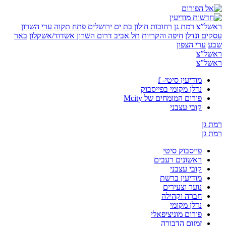
”צ
רמת גן
רחובות
חולון בת ים
ירושלים
פתח תקוה
ערי השרון
 ונדלן
חיפה והקריות
תל אביב
דרום השרון
אשדוד/אשקלון
באר
ערי הצפון
”צ
”צ
מודיעין סיטי- f
נדלן מקומי בפייסבוק
פורום המומחים של Mcity
קובי עצבני
ן
ן
פייסבוק סיטי
ראשונים רעבים
קובי עצבני
מודיעין ברשת
נוער וצעירים
חברה וקהילה
נדלן מקומי
פורום מוניציפאלי
זמזום הדבורה