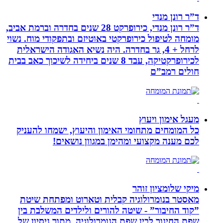
ד”ר רונן מנדי
ד”ר רונן מנדי, כירופרקט 28 שנים בחדרה וברמת אביב,
מומחה לטיפול כירופרקטי באוטיזם ובתפקודי מוח. נשוי
לרחל + 4, גר בחדרה. היה נשיא האגודה הישראלית
לכירופרקטיקה, עבד 8 שנים ביחידה לשיכוך כאב בבית
חולים רמב”ם
מעגל אימון ויעוץ
כל המומחים מתחומי האימון והיעוץ, ישמחו להעניק
לכם מענה מקצועי ומהימן במגוון נושאים!
מיקי שלומציון זוהר
מאסטר בנומרולוגיה קבלית וטארוט ומפתחת שיטת
”קוד החיבור” - שיטה להורים ולילדים המשלבת בין
שפת החינוך לבין שפת הנומרולוגיה, מתוך ניסיון של