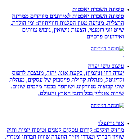
סימונה השכרת יאכטות
סימונה השכרת יאכטות לאירועים מיוחדים ממרינה
הרצליה, מציעה מגוון הפלגות חווייתיות: ימי הולדת,
שייט זוגי רומנטי, הצעות נישואין, גיבוש צוותים
ואירועים פרטיים
עיצוב גרפי יערה
יערה רוזי (צינמון), בקעת אונו, יהוד, מעצבת לדפוס
ולדיגיטל, מנהלת קהילת פייסבוק של עסקים, מנהלת
שתי קבוצות נטוורקינג ושותפה בכמה מיזמים שונים.
שירות אונליין בכל רחבי הארץ והעולם.
אור גרינפלד
מחזיק תיקים: קידום עסקים קטנים וטיפוח יזמות ותיק
שוויון חברתי ומגדרי ויו”ר הוועדה שוויון חברתי ומגדרי,