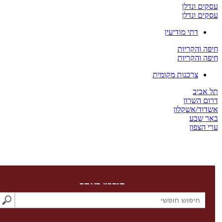
 ונדלן
 ונדלן
דתי מודיעין
והקריות
והקריות
צרכנות מקומית
יב
השרון
/אשקלון
שבע
צפון
חיפוש באתר