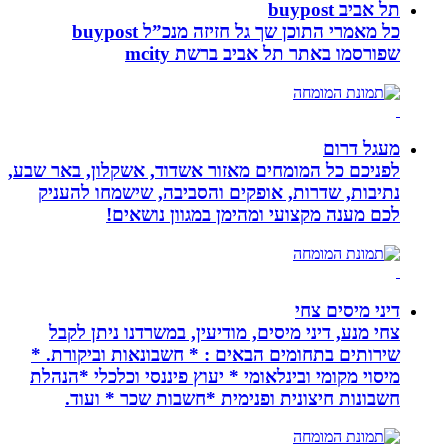
תל אביב buypost
כל מאמרי התוכן שך גל חזיזה מנכ”ל buypost
שפורסמו באתר תל אביב ברשת mcity
מעגל דרום
לפניכם כל המומחים מאזור אשדוד, אשקלון, באר שבע,
נתיבות, שדרות, אופקים והסביבה, שישמחו להעניק
לכם מענה מקצועי ומהימן במגוון נושאים!
דיני מיסים צחי
צחי מנע, דיני מיסים, מודיעין, במשרדנו ניתן לקבל
שירותים בתחומים הבאים : * חשבונאות וביקורת. *
מיסוי מקומי ובינלאומי * יעוץ פיננסי וכלכלי *הנהלת
חשבונות חיצונית ופנימית *חשבות שכר * ועוד.