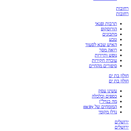
ת
ת
תרבות ופנאי
הורוסקופ
מתכונים
טבע
האיש שבא לסעוד
רואה מסך
נופש ותיירות
עובדה חקירות
סיפורים מהחיים
בת ים
בת ים
עשינו עסק
כספים וכלכלה
מה בנדל”ן
המומחים של mcity
נדלן מקומי
ים
ים