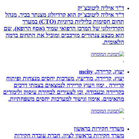
ד”ר איליה ליטובצ`יק
ד”ר איליה ליטובצ`יק הוא קרדיולוג מצנתר בכיר, מנהל
תחום חסימות כליליות כרוניות (CTO) במערך
הקרדיולוגי של המרכז הרפואי שמיר (אסף הרופא), שם
הוא מבצע צנתורים מורכבים ומוביל את התחום ברמה
הלאומית.
יעוץ, קריירה, mcity
יעוץ, קריירה, מודיעין, מערכות יחסים מנצחות ופיתוח
קריירה . ימון ויעוץ קריירה לנמצאים בצמתי דרכים
בקריירה ובעבודה, וכן לצעירים לבחירת עיסוק ולימודים
מתאימים. אימון וגישור למערכות יחסים משפחתיות.
משרדי חקירות בראשון
משרד חקירות בראשון לציון. חברת עובדה חקירות