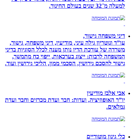
למעלה מ־32 שנים בעולם החינוך.
דיני משפחה גישור,
עו”ד ונוטריון גילה עיני, מודיעין, דיני משפחה, גישור,
משרדה של עורכת הדין נותן מענה לכלל הסוגיות בדיני
המשפחה לרבות: ייצוג בערכאות, ייפוי כח מתמשך,
גישור להסכם גירושין, הסכמי ממון, הליכי גירושין ועוד.
אבי אלבז מודיעין
יו”ר האופוזיציה, ועדות: חבר ועדת מכרזים וחבר ועדת
גמלאים.
כלי גינון מוטוריים