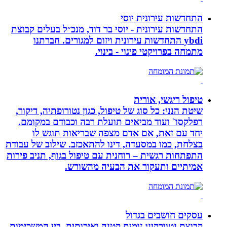
התחדשות עירונית יוסי
התחדשות עירונית - יוסי בר דוד, מנכ״ל בעלים קבוצת
ybdi התחדשות עירונית ויזום למגורים. חברתנו
מתמחה בפרויקטי פינוי - בינוי.
טיפול ריגשי, אורית
שיטת הנני: כל סוג של טיפול, כגון נטורופתיה, דיקור,
רפלקסו` ועוד מביאים תועלת רבה וכבודם במקומם.
יחד עם זאת, אם אדם מצפה שבריאות תוגש לו
בצלחת, כמו במסעדה, דינו להתאכזב. שילוב של עבודת
התפתחות רגשית – רוחנית עם טיפול בגוף, תניב פירות
אמיתיים ותעקור את הבעיה מהשורש.
עסקים חושבים בגדול
קבוצת נטוורקינג זומית קטנה ואיכותית. בין המשכימות