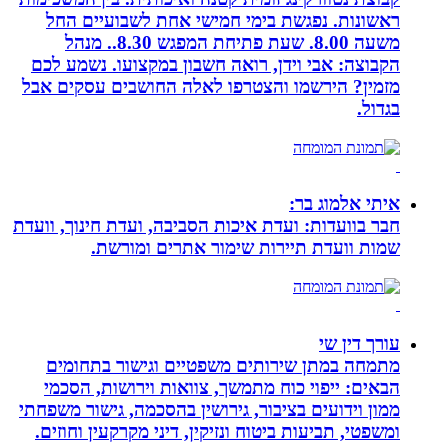
ראשונות. נפגשת בימי חמישי אחת לשבועיים החל
משעה 8.00. שעת פתיחת המפגש 8.30.. מנהל
הקבוצה: אבי וידן, רואה חשבון במקצועו. נשמע לכם
מזמין? הירשמו והצטרפו לאלה החושבים עסקים אבל
בגדול.
איתי אלמוג בר:
חבר בוועדות: ועדת איכות הסביבה, ועדת חינוך, וועדת
שמות וועדת תיירות שימור אתרים ומורשת.
עורך דין שי
מתמחה במתן שירותים משפטיים וגישור בתחומים
הבאים: ייפוי כוח מתמשך, צוואות וירושות, הסכמי
ממון וידועים בציבור, גירושין בהסכמה, גישור משפחתי
ומשפטי, תביעות ביטוח ונזיקין, דיני מקרקעין וחוזים.