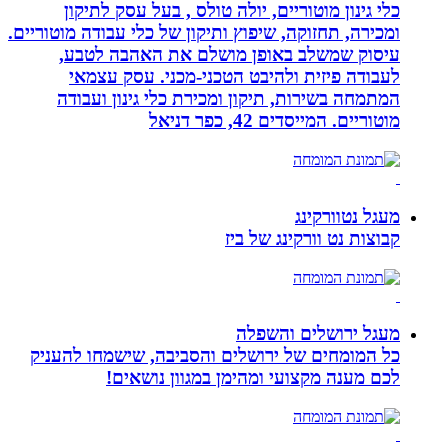
כלי גינון מוטוריים, יולה טולס , בעל עסק לתיקון
ומכירה, תחזוקה, שיפוץ ותיקון של כלי עבודה מוטוריים.
עיסוק שמשלב באופן מושלם את האהבה לטבע,
לעבודה פיזית ולהיבט הטכני-מכני. עסק עצמאי
המתמחה בשירות, תיקון ומכירת כלי גינון ועבודה
מוטוריים. המייסדים 42, כפר דניאל
מעגל נטוורקינג
קבוצות נט וורקינג של ביז
מעגל ירושלים והשפלה
כל המומחים של ירושלים והסביבה, שישמחו להעניק
לכם מענה מקצועי ומהימן במגוון נושאים!