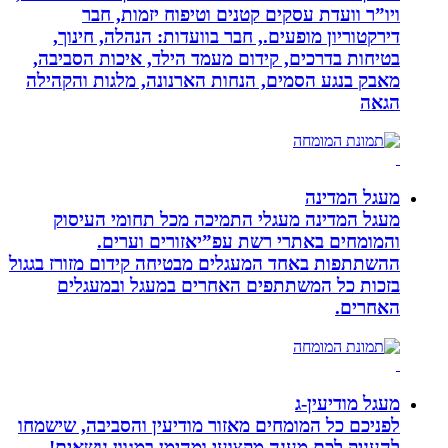
ויו”ר וועדת עסקים קטנים וטיפוח יזמות, חבר
דירקטוריון מופעים., חבר בוועדות: הנהלה, חינוך,
בטיחות בדרכים, קידום מעמד הילד, איכות הסביבה,
מאבק בנגע הסמים, הנחות הארנונה, מלגות והקהילה
הגאה
מעגל המדינה
מעגל המדינה מעגלי התמיכה מכל תחומי העיסוק
והמומחים באתרי רשת עפ”יאזורים וערים.
ההשתתפות באחד המעגלים מבטיחה קידום מזורז בגגול
בזכות כל המשתתפים האחרים במעגל ובמעגלים
האחרים.
מעגל מודיעין-ג
לפניכם כל המומחים מאזור מודיעין והסביבה, שישמחו
להעניק לכם מענה מקצועי ומהימן במגוון נושאים!