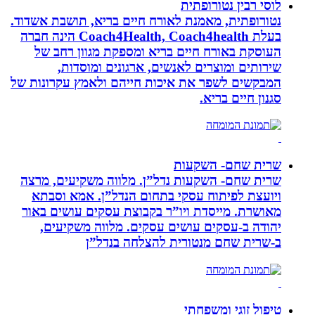
לוסי רבין נטורופתית
נטורופתית, מאמנת לאורח חיים בריא, תושבת אשדוד.
בעלת Coach4Health, Coach4health הינה חברה
העוסקת באורח חיים בריא ומספקת מגוון רחב של
שירותים ומוצרים לאנשים, ארגונים ומוסדות,
המבקשים לשפר את איכות חייהם ולאמץ עקרונות של
סגנון חיים בריא.
שרית שחם- השקעות
שרית שחם- השקעות נדל”ן. מלווה משקיעים, מרצה
ויועצת לפיתוח עסקי בתחום הנדל”ן. אמא וסבתא
מאושרת. ‏מייסדת ויו”ר בקבוצת עסקים עושים באור
יהודה‏ ב-‏עסקים עושים עסקים‏. ‏מלווה משקיעים,
ב-‏שרית שחם מנטורית להצלחה בנדל”ן‏
טיפול זוגי ומשפחתי