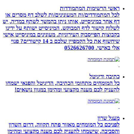
ראשי הרשימות המתמודדות
לכל המתמודדים/ות המעונינים/ות לשלב דף מסרים או
דף אחר במיניסייט, אותו ניתן בהמשך לשתף במדיה, יש
לשלוח קישור לדף המבוקש. המיניסייט ישותף על ידינו
בקבוצות הפייסבוק העירוניות. מעונינים במיניסייט אישי
שיחשוף את כל הקמפיין שלכם ב 14 קישורים? פנוי
אלי באישי. 0526626700
כתיבה ודיגיטל
כל המומחים מתחומי הכתיבה, הדיגיטל והפנאי ישמחו
להעניק לכם מענה מקצועי ומהימן במגוון נושאים!
מעגל שרון
לפניכם כל המומחים מאזור פתח תקווה, דרום השרון
והסביבה, שישמחו להעניק לכם מענה מקצועי ומהימן