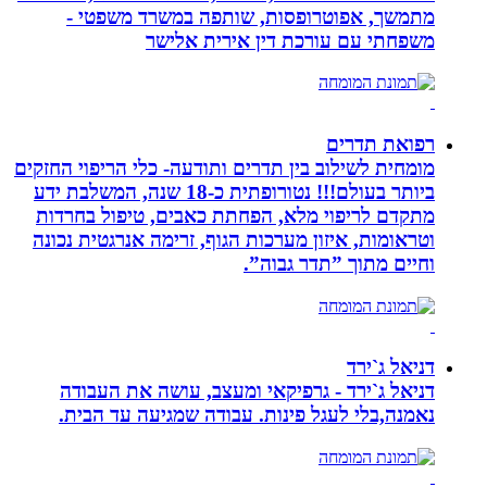
מתמשך, אפוטרופסות, שותפה במשרד משפטי -
משפחתי עם עורכת דין אירית אלישר
רפואת תדרים
מומחית לשילוב בין תדרים ותודעה- כלי הריפוי החזקים
ביותר בעולם!!! נטורופתית כ-18 שנה, המשלבת ידע
מתקדם לריפוי מלא, הפחתת כאבים, טיפול בחרדות
וטראומות, איזון מערכות הגוף, זרימה אנרגטית נכונה
וחיים מתוך ”תדר גבוה”.
דניאל ג`ירד
דניאל ג`ירד - גרפיקאי ומעצב, עושה את העבודה
נאמנה,בלי לעגל פינות. עבודה שמגיעה עד הבית.