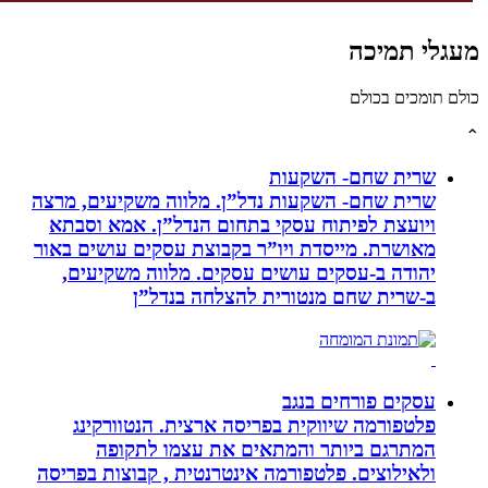
לי תמיכה
תומכים בכולם
שרית שחם- השקעות
שרית שחם- השקעות נדל”ן. מלווה משקיעים, מרצה
ויועצת לפיתוח עסקי בתחום הנדל”ן. אמא וסבתא
מאושרת. ‏מייסדת ויו”ר בקבוצת עסקים עושים באור
יהודה‏ ב-‏עסקים עושים עסקים‏. ‏מלווה משקיעים,
ב-‏שרית שחם מנטורית להצלחה בנדל”ן‏
עסקים פורחים בנגב
פלטפורמה שיווקית בפריסה ארצית. הנטוורקינג
המתרגם ביותר והמתאים את עצמו לתקופה
ולאילוצים. פלטפורמה אינטרנטית , קבוצות בפריסה