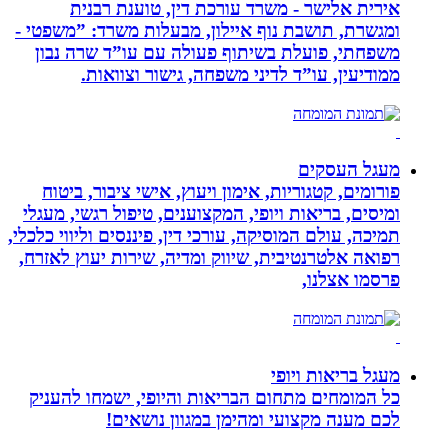
אירית אלישר - משרד עורכת דין, טוענת רבנית
ומגשרת, תושבת נוף איילון, מבעלות משרד: ”משפטי -
משפחתי, פועלת בשיתוף פעולה עם עו”ד שרה נבון
ממודיעין, עו”ד לדיני משפחה, גישור וצוואות.
מעגל העסקים
פורומים, קטגוריות, אימון ויעוץ, אישי ציבור, ביטוח
ומיסים, בריאות ויופי, המקצוענים, טיפול רגשי, מעגלי
תמיכה, עולם המוסיקה, עורכי דין, פיננסים וליווי כלכלי,
רפואה אלטרנטיבית, שיווק ומדיה, שירות יעוץ לאזרח,
פרסמו אצלנו,
מעגל בריאות ויופי
כל המומחים מתחום הבריאות והיופי, ישמחו להעניק
לכם מענה מקצועי ומהימן במגוון נושאים!