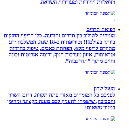
ויזואליות ייחודיות ומעוררות השראה.
רפואת תדרים
מומחית לשילוב בין תדרים ותודעה- כלי הריפוי החזקים
ביותר בעולם!!! נטורופתית כ-18 שנה, המשלבת ידע
מתקדם לריפוי מלא, הפחתת כאבים, טיפול בחרדות
וטראומות, איזון מערכות הגוף, זרימה אנרגטית נכונה
וחיים מתוך ”תדר גבוה”.
מעגל שרון
לפניכם כל המומחים מאזור פתח תקווה, דרום השרון
והסביבה, שישמחו להעניק לכם מענה מקצועי ומהימן
במגוון נושאים!