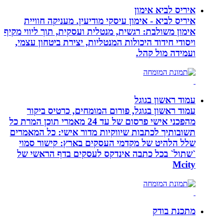
איריס לביא אימון
איריס לביא - אימון עיסקי מודיעין. מעניקה חוויית
אימון משולבת: רגשית, מנטלית ועסקית, תוך ליווי מקיף
ויסודי חידוד היכולות המנטליות, יצירת ביטחון עצמי,
ועמידה מול קהל.
עמוד ראשון בגוגל
עמוד ראשון בגוגל, פורום המומחים, כרטיס ביקור
מהפכני אישי פרסום של עד 24 מאמרי תוכן המרת כל
תשובותיך לכתבות שיווקיות מדור אישי: כל המאמרים
שלל הלהיט של מקדמי העסקים בארץ: קישור סמוי
`שתול` בכל כתבה אינדקס לעסקים בדף הראשי של
Mcity
מתכנת בודק