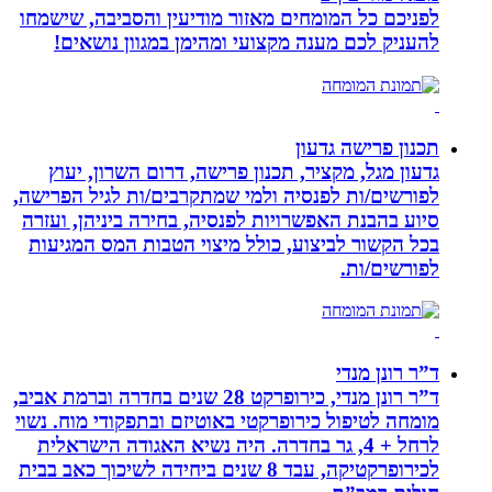
לפניכם כל המומחים מאזור מודיעין והסביבה, שישמחו
להעניק לכם מענה מקצועי ומהימן במגוון נושאים!
תכנון פרישה גדעון
גדעון מגל, מקציר, תכנון פרישה, דרום השרון, יעוץ
לפורשים/ות לפנסיה ולמי שמתקרבים/ות לגיל הפרישה,
סיוע בהבנת האפשרויות לפנסיה, בחירה ביניהן, ועזרה
בכל הקשור לביצוע, כולל מיצוי הטבות המס המגיעות
לפורשים/ות.
ד”ר רונן מנדי
ד”ר רונן מנדי, כירופרקט 28 שנים בחדרה וברמת אביב,
מומחה לטיפול כירופרקטי באוטיזם ובתפקודי מוח. נשוי
לרחל + 4, גר בחדרה. היה נשיא האגודה הישראלית
לכירופרקטיקה, עבד 8 שנים ביחידה לשיכוך כאב בבית