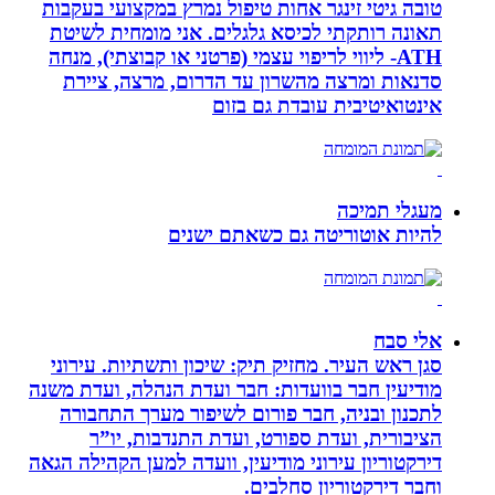
טובה גיטי זינגר אחות טיפול נמרץ במקצועי בעקבות
תאונה רותקתי לכיסא גלגלים. אני מומחית לשיטת
ATH- ליווי לריפוי עצמי (פרטני או קבוצתי), מנחה
סדנאות ומרצה מהשרון עד הדרום, מרצה, ציירת
אינטואיטיבית עובדת גם בזום
מעגלי תמיכה
להיות אוטוריטה גם כשאתם ישנים
אלי סבח
סגן ראש העיר. מחזיק תיק: שיכון ותשתיות. עירוני
מודיעין חבר בוועדות: חבר ועדת הנהלה, ועדת משנה
לתכנון ובניה, חבר פורום לשיפור מערך התחבורה
הציבורית, ועדת ספורט, ועדת התנדבות, יו”ר
דירקטוריון עירוני מודיעין, וועדה למען הקהילה הגאה
וחבר דירקטוריון סחלבים.