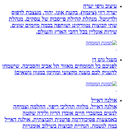
עיצוב גרפי יערה
יערה רוזי (צינמון), בקעת אונו, יהוד, מעצבת לדפוס
ולדיגיטל, מנהלת קהילת פייסבוק של עסקים, מנהלת
שתי קבוצות נטוורקינג ושותפה בכמה מיזמים שונים.
שירות אונליין בכל רחבי הארץ והעולם.
מעגל גוש דן
לפניכם כל המומחים מאזור תל אביב והסביבה, שישמחו
להעניק לכם מענה מקצועי ומהימן במגוון נושאים!
אולגה דאייל
אולגה דאייל, מלווה תהליכי ריפוי, החלמה וצמיחה
לנשים במשברי חיים אובדן הריון ולידה שקטה
באמצעות פסיכודרמה פרטנית וקבוצתית. אולגה דאייל
במה לנשמה. ‏הנחיית קבוצות בשילוב אומנויות‏