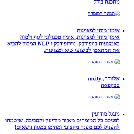
מתכנת בודק
אימון מוחי למצוינות
אימון מוחי למצוינות, אימון טכנולוגי לגוף ולמוח
באמצעות ביופידבק, נוירופידבק ו NLP המכוון להביא
את המתאמן לביצועי שיא ומצוינות.
אלוורה, mcity
סבקפאה
מעגל מודיעין
לפניכם כל המומחים מאזור מודיעין והסביבה, שישמחו
להעניק לכם מענה מקצועי ומהימן במגוון נושאים!