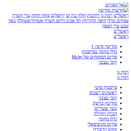
”צ
רמת גן
רחובות
חולון בת ים
ירושלים
פתח תקוה
ערי השרון
 ונדלן
חיפה והקריות
תל אביב
דרום השרון
אשדוד/אשקלון
באר
ערי הצפון
”צ
”צ
מודיעין סיטי- f
נדלן מקומי בפייסבוק
פורום המומחים של Mcity
קובי עצבני
ן
ן
פייסבוק סיטי
ראשונים רעבים
קובי עצבני
מודיעין ברשת
נוער וצעירים
חברה וקהילה
נדלן מקומי
פורום מוניציפאלי
זמזום הדבורה