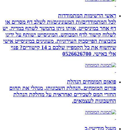
ראשי הרשימות המתמודדות
לכל המתמודדים/ות המעונינים/ות לשלב דף מסרים או
דף אחר במיניסייט, אותו ניתן בהמשך לשתף במדיה, יש
לשלוח קישור לדף המבוקש. המיניסייט ישותף על ידינו
בקבוצות הפייסבוק העירוניות. מעונינים במיניסייט אישי
שיחשוף את כל הקמפיין שלכם ב 14 קישורים? פנוי
אלי באישי. 0526626700
פואןם המומחים הנהלת
פורום המומחים.,הנהלת חשבונותן, מנהלי את תחום
החזרי המס לשכירים ואחראית על מחלקת הנהלת
החשבונות לעצמאים.
מעגל מודיעין-ב