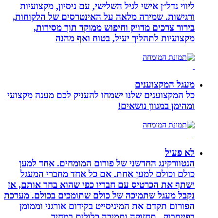
ליווי נדל״ן אישי לגיל השלישי, עם ניסיון, מקצועיות
ורגישות. שמירה מלאה על האינטרסים של הלקוחות,
בירור צרכים מדויק וחיפוש ממוקד תוך מסירות,
מקצועיות לתהליך יעיל, בטוח ואף מהנה
מעגל המקצוענים
כל המקצוענים שלנו ישמחו להעניק לכם מענה מקצועי
ומהימן במגוון נושאים!
לא פעיל
הנטוורקינג החדשני של פורום המומחים. אחד למען
כולם וכולם למען אחת. אם כל אחד מחברי המעגל
ישתף את הכרטיס עם חבריו כפי שהוא בחר אותם, אז
נקבל מעגל שתמיכה של כולם שתומכים בכולם. מערכת
הפורום תקדם את המיניסייט בקידום אורגני וממומן
בפייסבוק.. תחזוקה ותמיכה כלולים במחיר.