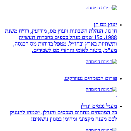
יעוץ מס חן
חן נוי, הנהלת חשבונות ויעוץ מס, מודיעין, רו”ח משנת
1988. כ15 שנים מנהל כספים בחברות תעשייה
ותשתיות בארץ ובחו”ל. מטפל בדוחות מס הכנסה,
מע”מ, ביטוח לאומי והחזרי מס לשכירים.
פורום המומחים נטוורקינג
מעגל נכסים ונדלן
כל המומחים מתחום הנכסים והנדלן, ישמחו להעניק
לכם מענה מקצועי ומהימן במגוון נושאים!