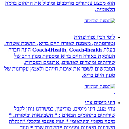
הוא מבצע צנתורים מורכבים ומוביל את התחום ברמה
הלאומית.
לוסי רבין נטורופתית
נטורופתית, מאמנת לאורח חיים בריא, תושבת אשדוד.
בעלת Coach4Health, Coach4health הינה חברה
העוסקת באורח חיים בריא ומספקת מגוון רחב של
שירותים ומוצרים לאנשים, ארגונים ומוסדות,
המבקשים לשפר את איכות חייהם ולאמץ עקרונות של
סגנון חיים בריא.
דיני מיסים צחי
צחי מנע, דיני מיסים, מודיעין, במשרדנו ניתן לקבל
שירותים בתחומים הבאים : * חשבונאות וביקורת. *
מיסוי מקומי ובינלאומי * יעוץ פיננסי וכלכלי *הנהלת
חשבונות חיצונית ופנימית *חשבות שכר * ועוד.