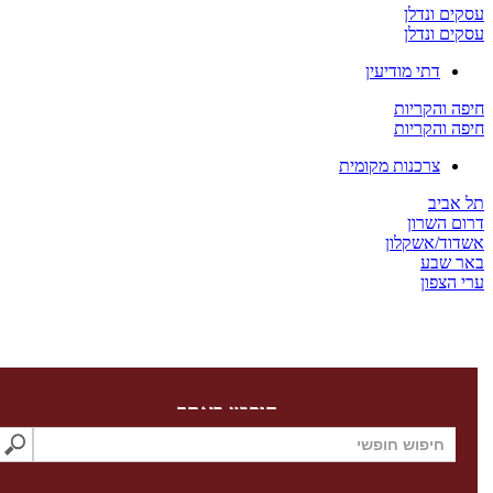
 ונדלן
 ונדלן
דתי מודיעין
והקריות
והקריות
צרכנות מקומית
יב
השרון
/אשקלון
שבע
צפון
חיפוש באתר