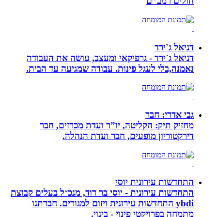
חולים רמב”ם
דניאל ג`ירד
דניאל ג`ירד - גרפיקאי ומעצב, עושה את העבודה
נאמנה,בלי לעגל פינות. עבודה שמגיעה עד הבית.
גבי אדרי: חבר
מחזיק תיק: הקליטה, יו”ר ועדת מכרזים, חבר
דירקטוריון מופעים, חבר ועדת הנהלה.
התחדשות עירונית יוסי
התחדשות עירונית - יוסי בר דוד, מנכ״ל בעלים קבוצת
ybdi התחדשות עירונית ויזום למגורים. חברתנו
מתמחה בפרויקטי פינוי - בינוי.