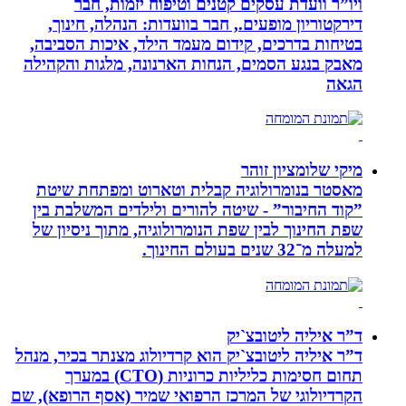
ויו”ר וועדת עסקים קטנים וטיפוח יזמות, חבר
דירקטוריון מופעים., חבר בוועדות: הנהלה, חינוך,
בטיחות בדרכים, קידום מעמד הילד, איכות הסביבה,
מאבק בנגע הסמים, הנחות הארנונה, מלגות והקהילה
הגאה
מיקי שלומציון זוהר
מאסטר בנומרולוגיה קבלית וטארוט ומפתחת שיטת
”קוד החיבור” - שיטה להורים ולילדים המשלבת בין
שפת החינוך לבין שפת הנומרולוגיה, מתוך ניסיון של
למעלה מ־32 שנים בעולם החינוך.
ד”ר איליה ליטובצ`יק
ד”ר איליה ליטובצ`יק הוא קרדיולוג מצנתר בכיר, מנהל
תחום חסימות כליליות כרוניות (CTO) במערך
הקרדיולוגי של המרכז הרפואי שמיר (אסף הרופא), שם