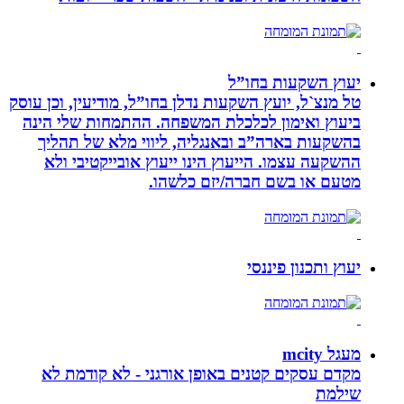
יעוץ השקעות בחו”ל
טל מנצ`ל, יועץ השקעות נדלן בחו”ל, מודיעין, וכן עוסק
ביעוץ ואימון לכלכלת המשפחה. ההתמחות שלי הינה
בהשקעות בארה”ב ובאנגליה, ליווי מלא של תהליך
ההשקעה עצמו. הייעוץ הינו ייעוץ אובייקטיבי ולא
מטעם או בשם חברה/יזם כלשהו.
יעוץ ותכנון פיננסי
מעגל mcity
מקדם עסקים קטנים באופן אורגני - לא קודמת לא
שילמת