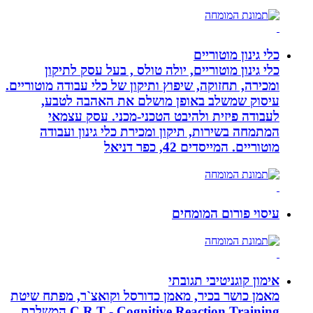
כלי גינון מוטוריים
כלי גינון מוטוריים, יולה טולס , בעל עסק לתיקון
ומכירה, תחזוקה, שיפוץ ותיקון של כלי עבודה מוטוריים.
עיסוק שמשלב באופן מושלם את האהבה לטבע,
לעבודה פיזית ולהיבט הטכני-מכני. עסק עצמאי
המתמחה בשירות, תיקון ומכירת כלי גינון ועבודה
מוטוריים. המייסדים 42, כפר דניאל
עיסוי פורום המומחים
אימון קוגניטיבי תגובתי
מאמן כושר בכיר, מאמן כדורסל וקואצ`ר, מפתח שיטת
C.R.T - Cognitive Reaction Training המשלבת