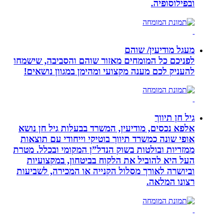
ובפילוסופיה.
מעגל מודיעין/ שוהם
לפניכם כל המומחים מאזור שוהם והסביבה, שישמחו
להעניק לכם מענה מקצועי ומהימן במגוון נושאים!
גיל חן תיווך
אלפא נכסים, מודיעין, המשרד בבעלות גיל חן נושא
אופי שונה כמשרד תיווך בוטיקי וייחודי עם תוצאות
ממזריות ובולטות בשוק הנדל”ן המקומי ובכלל. מטרת
העל היא להוביל את הלקוח בביטחון, במקצועיות
וביושרה לאורך מסלול הקנייה או המכירה, לשביעות
רצונו המלאה.