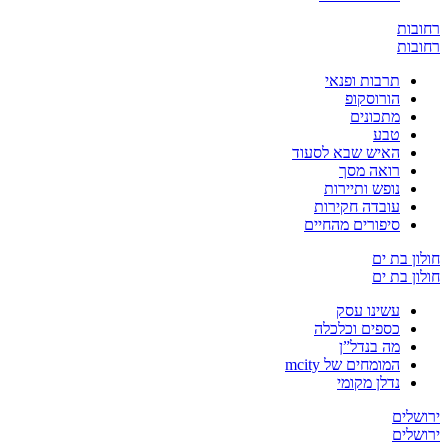
ת
ת
תרבות ופנאי
הורוסקופ
מתכונים
טבע
האיש שבא לסעוד
רואה מסך
נופש ותיירות
עובדה חקירות
סיפורים מהחיים
בת ים
בת ים
עשינו עסק
כספים וכלכלה
מה בנדל”ן
המומחים של mcity
נדלן מקומי
ים
ים