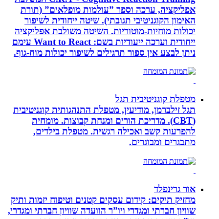
אפליקציה, ערכה וספר ”עולמות מופלאים” (תורת
האימון הקוגניטיבי תגובתי). שיטה ייחודית לשיפור
יכולות מוחיות-מוטוריות. השיטה משולבת אפליקציה
ייחודית וערכה ייעודיות בשם: Want to React עימם
ניתן לבצע אין ספור תרגילים לשיפור יכולות מוח-גוף.
מטפלת קוגניטיבית תגל
תגל זילברמן, מודיעין, מטפלת התנהגותית קוגניטיבית
(CBT). מדריכת הורים ומנחת קבוצות. מומחית
להפרעות קשב ואכילה רגשית. מטפלת בילדים,
מתבגרים ומבוגרים.
אור גרינפלד
מחזיק תיקים: קידום עסקים קטנים וטיפוח יזמות ותיק
שוויון חברתי ומגדרי ויו”ר הוועדה שוויון חברתי ומגדרי,