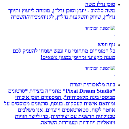
סוכן נדלן משה
משה סלהוב - יועץ וסוכן נדל”ן, מומחה לייעוץ ותיווך
נדל”ן, שיווק והשקעות נדל”ן, לקניה/מכירה/השכרה
גוף ונפש
כל המומחים מתחומי גוף ונפש ישמחו להעניק לכם
מענה מקצועי ומהימן במגוון נושאים!
בינה מלאכותית יוצרת
*Pixai Dream Studio* מתמחה ביצירת *סרטונים
מבוססי בינה מלאכותית*, המספקים תוכן איכותי
ומותאם אישית לעסקים, בנוסף, סרטונים מבוססים על
אווטר לקוח. סטארטאפים ויוצרים. אנו משלבים
טכנולוגיה חדשנית עם יצירתיות, כדי לייצר חוויות
ויזואליות ייחודיות ומעוררות השראה.