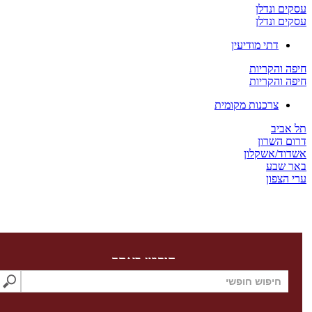
 ונדלן
 ונדלן
דתי מודיעין
והקריות
והקריות
צרכנות מקומית
ביב
השרון
ד/אשקלון
שבע
צפון
חיפוש באתר