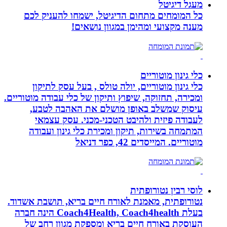
מעגל דיגיטל
כל המומחים מתחום הדיגיטל, ישמחו להעניק לכם
מענה מקצועי ומהימן במגוון נושאים!
כלי גינון מוטוריים
כלי גינון מוטוריים, יולה טולס , בעל עסק לתיקון
ומכירה, תחזוקה, שיפוץ ותיקון של כלי עבודה מוטוריים.
עיסוק שמשלב באופן מושלם את האהבה לטבע,
לעבודה פיזית ולהיבט הטכני-מכני. עסק עצמאי
המתמחה בשירות, תיקון ומכירת כלי גינון ועבודה
מוטוריים. המייסדים 42, כפר דניאל
לוסי רבין נטורופתית
נטורופתית, מאמנת לאורח חיים בריא, תושבת אשדוד.
בעלת Coach4Health, Coach4health הינה חברה
העוסקת באורח חיים בריא ומספקת מגוון רחב של