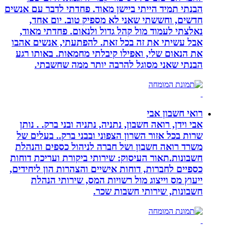
הבנתי תמיד הייתי ביישן מאוד. פחדתי לדבר עם אנשים
חדשים, וחששתי שאני לא מספיק טוב. יום אחד,
נאלצתי לעמוד מול קהל גדול ולנאום. פחדתי מאוד,
אבל עשיתי את זה בכל זאת. להפתעתי, אנשים אהבו
את הנאום שלי, ואפילו קיבלתי מחמאות. באותו רגע
הבנתי שאני מסוגל להרבה יותר ממה שחשבתי.
רואי חשבון אבי
אבי וידן, רואה חשבון, נתניה, נתניה ובני ברק. . נותן
שרות בכל אזור השרון הצפוני ובבני ברק.. בעלים של
משרד רואה חשבון ושל חברה לניהול כספים והנהלת
חשבונות.תאור העיסוק: שירותי ביקורת ועריכת דוחות
כספיים לחברות, דוחות אישיים והצהרות הון ליחידים,
ייעוץ מס וייצוג מול רשויות המס, שירותי הנהלת
חשבונות, שירותי חשבות שכר.