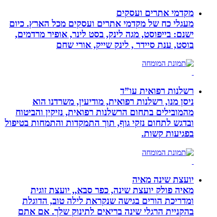
מקדמי אתרים ועסקים
מעגלי כח של מקדמי אתרים ועסקים מכל הארץ. כיום
ישנם: בייפוסט, מגה לינק, בסט לינר, אופיר מרדמים,
בוסט, ענת סיידר , לינק שייק, אורי שחם
רשלנות רפואית עו”ד
ניסן מנו, רשלנות רפואית, מודיעין, משרדנו הוא
מהמובילים בתחום הרשלנות רפואית, נזיקין והביטוח
ובדגש לתחום נזקי גוף, תוך התמקדות והתמחות בטיפול
בפגיעות קשות.
יועצת שינה מאיה
מאיה פולק יועצת שינה, כפר סבא,, יועצת זוגית
ומדריכת הורים בגישה שנקראת לילה טוב, הדוגלת
בהקניית הרגלי שינה בריאים לתינוק שלך. אם אתם