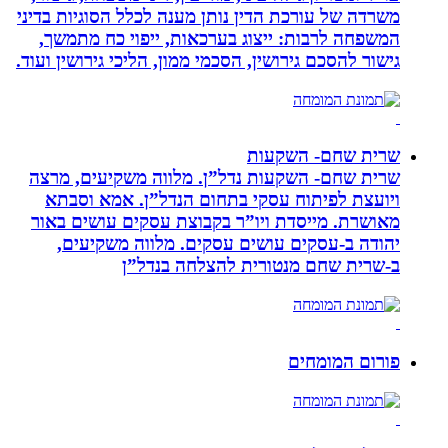
משרדה של עורכת הדין נותן מענה לכלל הסוגיות בדיני
המשפחה לרבות: ייצוג בערכאות, ייפוי כח מתמשך,
גישור להסכם גירושין, הסכמי ממון, הליכי גירושין ועוד.
שרית שחם- השקעות
שרית שחם- השקעות נדל”ן. מלווה משקיעים, מרצה
ויועצת לפיתוח עסקי בתחום הנדל”ן. אמא וסבתא
מאושרת. ‏מייסדת ויו”ר בקבוצת עסקים עושים באור
יהודה‏ ב-‏עסקים עושים עסקים‏. ‏מלווה משקיעים,
ב-‏שרית שחם מנטורית להצלחה בנדל”ן‏
פורום המומחים