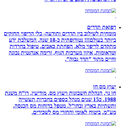
רפואת תדרים
מומחית לשילוב בין תדרים ותודעה- כלי הריפוי החזקים
ביותר בעולם!!! נטורופתית כ-18 שנה, המשלבת ידע
מתקדם לריפוי מלא, הפחתת כאבים, טיפול בחרדות
וטראומות, איזון מערכות הגוף, זרימה אנרגטית נכונה
וחיים מתוך ”תדר גבוה”.
יעוץ מס חן
חן נוי, הנהלת חשבונות ויעוץ מס, מודיעין, רו”ח משנת
1988. כ15 שנים מנהל כספים בחברות תעשייה
ותשתיות בארץ ובחו”ל. מטפל בדוחות מס הכנסה,
מע”מ, ביטוח לאומי והחזרי מס לשכירים.