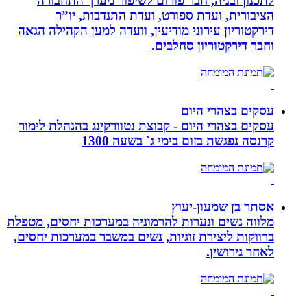
לתכנון ובניה, חבר פורום לשיפור מערך התחבורה
הציבורית, ועדת ספורט, ועדת התנדבות, יו”ר
דירקטוריון עירוני מודיעין, וועדה למען הקהילה הגאה
וחבר דירקטוריון סחלבים.
עסקים בצהרי היום
עסקים בצהרי היום - קבוצת נטוורקינג בהנהלת לימור
קרנסה נפגשת בזום בימי ג` בשעה 1300
אסתר בן שמעון-יעוץ
מלווה נשים ונערות להרמוניה במערכות יחסים, מטפלת
ברווקות ליצירת זוגיות, נשים במשבר במערכות יחסים,
לאחר גירושין.