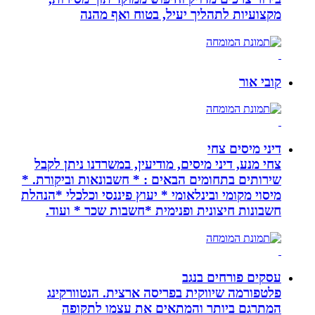
מקצועיות לתהליך יעיל, בטוח ואף מהנה
קובי אור
דיני מיסים צחי
צחי מנע, דיני מיסים, מודיעין, במשרדנו ניתן לקבל
שירותים בתחומים הבאים : * חשבונאות וביקורת. *
מיסוי מקומי ובינלאומי * יעוץ פיננסי וכלכלי *הנהלת
חשבונות חיצונית ופנימית *חשבות שכר * ועוד.
עסקים פורחים בנגב
פלטפורמה שיווקית בפריסה ארצית. הנטוורקינג
המתרגם ביותר והמתאים את עצמו לתקופה