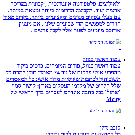
ולאילוצים. פלטפורמה אינטרנטית , קבוצות בפריסה
ארצית ועוד. הקבוצה הדרומית ביותר נמצאת במיתר,
עם בעלי עסקים מגוונים ומקצועיים ביותר. בקרוב מאוד
חוזרים למפגשים הדו שבועיים שלנו , אם מעניין
אותכם מוזמנים לפנות אליי לקבל פרטים .
עמוד ראשון בגוגל
עמוד ראשון בגוגל, פורום המומחים, כרטיס ביקור
מהפכני אישי פרסום של עד 24 מאמרי תוכן המרת כל
תשובותיך לכתבות שיווקיות מדור אישי: כל המאמרים
שלל הלהיט של מקדמי העסקים בארץ: קישור סמוי
`שתול` בכל כתבה אינדקס לעסקים בדף הראשי של
Mcity
סובב נדלן
כל המקצועות הנוגעים לבית ולנדלן