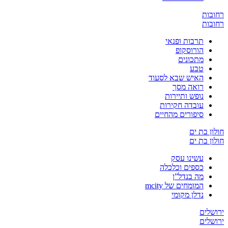
ת
ת
תרבות ופנאי
הורוסקופ
מתכונים
טבע
האיש שבא לסעוד
רואה מסך
נופש ותיירות
עובדה חקירות
סיפורים מהחיים
 בת ים
 בת ים
עשינו עסק
כספים וכלכלה
מה בנדל”ן
המומחים של mcity
נדלן מקומי
ים
ים