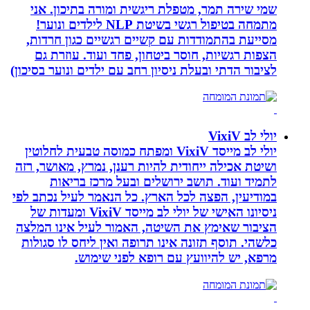
שמי שירה תמר, מטפלת ריגשית ומורה בתיכון. אני
מתמחה בטיפול רגשי בשיטת NLP לילדים ונוער!
מסייעת בהתמודדות עם קשיים רגשיים כגון חרדות,
הצפות רגשיות, חוסר ביטחון, פחד ועוד. עוזרת גם
לציבור הדתי ובעלת ניסיון רחב עם ילדים ונוער בסיכון)
יולי לב VixiV
יולי לב מייסד VixiV ומפתח כמוסה טבעית לחלוטין
ושיטת אכילה ייחודית להיות רענן, נמרץ, מאושר, רזה
לתמיד ועוד. תושב ירושלים ובעל מרכז בריאות
במודיעין, הפצה לכל הארץ. כל הנאמר לעיל נכתב לפי
ניסיונו האישי של יולי לב מייסד VixiV ומעדות של
הציבור שאימץ את השיטה, האמור לעיל אינו המלצה
כלשהי. תוסף תזונה אינו תרופה ואין ליחס לו סגולות
מרפא, יש להיוועץ עם רופא לפני שימוש.