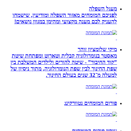
מעגל השפלה
לפניכם המומחים מאזור השפלה ומודיעין, שישמחו
להעניק לכם מענה מקצועי ומהימן במגוון נושאים!
מיקי שלומציון זוהר
מאסטר בנומרולוגיה קבלית וטארוט ומפתחת שיטת
”קוד החיבור” - שיטה להורים ולילדים המשלבת בין
שפת החינוך לבין שפת הנומרולוגיה, מתוך ניסיון של
למעלה מ־32 שנים בעולם החינוך.
פורום המומחים נטוורקינג
עיסוי פורום המומחים