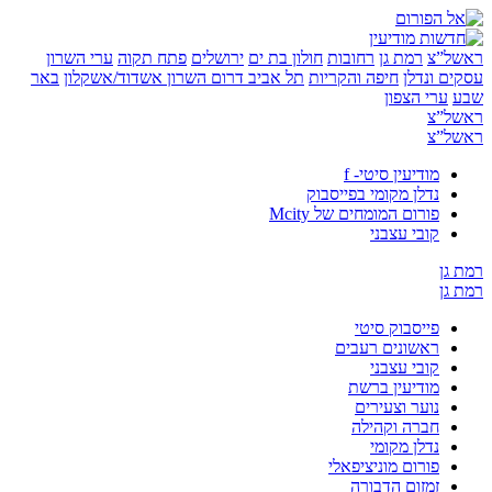
”צ
רמת גן
רחובות
חולון בת ים
ירושלים
פתח תקוה
ערי השרון
 ונדלן
חיפה והקריות
תל אביב
דרום השרון
אשדוד/אשקלון
באר
ערי הצפון
”צ
”צ
מודיעין סיטי- f
נדלן מקומי בפייסבוק
פורום המומחים של Mcity
קובי עצבני
ן
ן
פייסבוק סיטי
ראשונים רעבים
קובי עצבני
מודיעין ברשת
נוער וצעירים
חברה וקהילה
נדלן מקומי
פורום מוניציפאלי
זמזום הדבורה