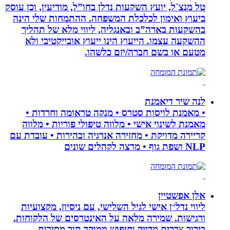
טל מנצ`ל, יועץ השקעות נדלן בחו”ל, מודיעין, וכן עוסק
ביעוץ ואימון לכלכלת המשפחה. ההתמחות שלי הינה
בהשקעות בארה”ב ובאנגליה, ליווי מלא של תהליך
ההשקעה עצמו. הייעוץ הינו ייעוץ אובייקטיבי ולא
מטעם או בשם חברה/יזם כלשהו.
לנה שיר דיאמנת
• מאמנת לויסות סטרס • מנקה טראומה וחרדות •
מאמנת לשינוי אישי • מלווה טיפולי פוריות • מלווה
קריירה מדויקת • מחזירה אנרגיה ובהירות • עובדת עם
NLP ושפת גוף • מרצה לקהלים שונים
אלן אפשטיין
ליווי נדל״ן אישי לגיל השלישי, עם ניסיון, מקצועיות
ורגישות. שמירה מלאה על האינטרסים של הלקוחות,
בירור צרכים מדויק וחיפוש ממוקד תוך מסירות,