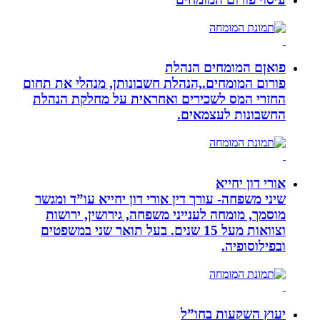
פואןם המומחים הנהלת
פורום המומחים.,הנהלת חשבונותן, מנהלי את תחום
החזרי המס לשכירים ואחראית על מחלקת הנהלת
החשבונות לעצמאים.
אורי דון יחייא
שיני משפחה- עורך דין אורי דון יחייא עו”ד ומגשר
מוסמך, מומחה לענייני משפחה, גירושין, ירושות
וצוואות מעל 15 שנים. בעל תואר שני במשפטים
ובפילוסופיה.
יעוץ השקעות בחו”ל