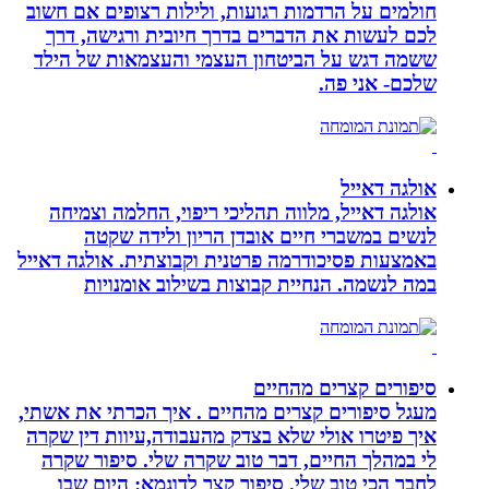
חולמים על הרדמות רגועות, ולילות רצופים אם חשוב
לכם לעשות את הדברים בדרך חיובית ורגישה, דרך
ששמה דגש על הביטחון העצמי והעצמאות של הילד
שלכם- אני פה.
אולגה דאייל
אולגה דאייל, מלווה תהליכי ריפוי, החלמה וצמיחה
לנשים במשברי חיים אובדן הריון ולידה שקטה
באמצעות פסיכודרמה פרטנית וקבוצתית. אולגה דאייל
במה לנשמה. ‏הנחיית קבוצות בשילוב אומנויות‏
סיפורים קצרים מהחיים
מעגל סיפורים קצרים מהחיים . איך הכרתי את אשתי,
איך פיטרו אולי שלא בצדק מהעבודה,עיוות דין שקרה
לי במהלך החיים, דבר טוב שקרה שלי. סיפור שקרה
לחבר הכי טוב שלי. סיפור קצר לדוגמא: היום שבו