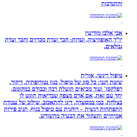
והתנדבות
אבי אלבז מודיעין
יו”ר האופוזיציה, ועדות: חבר ועדת מכרזים וחבר ועדת
גמלאים.
טיפול ריגשי, אורית
שיטת הנני: כל סוג של טיפול, כגון נטורופתיה, דיקור,
רפלקסו` ועוד מביאים תועלת רבה וכבודם במקומם.
יחד עם זאת, אם אדם מצפה שבריאות תוגש לו
בצלחת, כמו במסעדה, דינו להתאכזב. שילוב של עבודת
התפתחות רגשית – רוחנית עם טיפול בגוף, תניב פירות
אמיתיים ותעקור את הבעיה מהשורש.