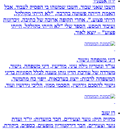
ירון אנטניר
חשבו שאני שבור. חשבו שמשהו בי הפסיק לעבוד. אבל
האמת הייתה פשוטה בהרבה, ”לא הייתי מקולקל,
הייתי פצוע.”. אחרי תקופה ארוכה של כתיבה, זיכרונות
ועיבוד המסע, הספר שלי ”לא הייתי מקולקל, הייתי
פצוע” – יוצא לאור.
דיני משפחה גישור,
עו”ד ונוטריון גילה עיני, מודיעין, דיני משפחה, גישור,
משרדה של עורכת הדין נותן מענה לכלל הסוגיות בדיני
המשפחה לרבות: ייצוג בערכאות, ייפוי כח מתמשך,
גישור להסכם גירושין, הסכמי ממון, הליכי גירושין ועוד.
רן שגב
מחזיק תיק: נוער וצעירים. חבר בוועדות: יו”ר ועדת
נוער וצעירים, חבר דירקטוריון מופעים, כספים, ביקורת,