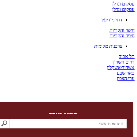
 ונדלן
 ונדלן
דתי מודיעין
והקריות
והקריות
צרכנות מקומית
יב
השרון
/אשקלון
שבע
צפון
חיפוש באתר