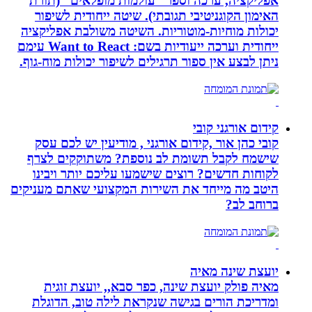
אפליקציה, ערכה וספר ”עולמות מופלאים” (תורת
האימון הקוגניטיבי תגובתי). שיטה ייחודית לשיפור
יכולות מוחיות-מוטוריות. השיטה משולבת אפליקציה
ייחודית וערכה ייעודיות בשם: Want to React עימם
ניתן לבצע אין ספור תרגילים לשיפור יכולות מוח-גוף.
קידום אורגני קובי
קובי כהן אור ,קידום אורגני , מודיעין יש לכם עסק
שישמח לקבל תשומת לב נוספת? משתוקקים לצרף
לקוחות חדשים? רוצים שישמעו עליכם יותר ויבינו
היטב מה מייחד את השירות המקצועי שאתם מעניקים
ברוחב לב?
יועצת שינה מאיה
מאיה פולק יועצת שינה, כפר סבא,, יועצת זוגית
ומדריכת הורים בגישה שנקראת לילה טוב, הדוגלת