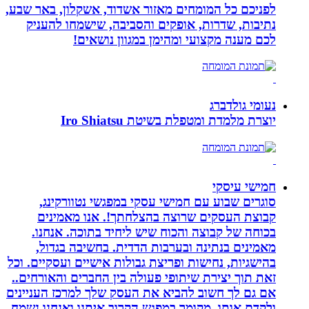
לפניכם כל המומחים מאזור אשדוד, אשקלון, באר שבע,
נתיבות, שדרות, אופקים והסביבה, שישמחו להעניק
לכם מענה מקצועי ומהימן במגוון נושאים!
נעומי גולדברג
יוצרת מלמדת ומטפלת בשיטת Iro Shiatsu
חמישי עיסקי
סוגרים שבוע עם חמישי עסקי במפגשי נטוורקינג,
קבוצת העסקים שרוצה בהצלחתך!. אנו מאמינים
בכוחה של קבוצה והכוח שיש ליחיד בתוכה. אנחנו.
מאמינים בנתינה ובערבות הדדית. בחשיבה בגדול,
בהישגיות, נחישות ופריצת גבולות אישיים ועסקיים. וכל
זאת תוך יצירת שיתופי פעולה בין החברים והאורחים..
אם גם לך חשוב להביא את העסק שלך למרכז העניינים
ולקדם אותו, מקומך במפגש הקרוב איתנו ואנחנו נשמח