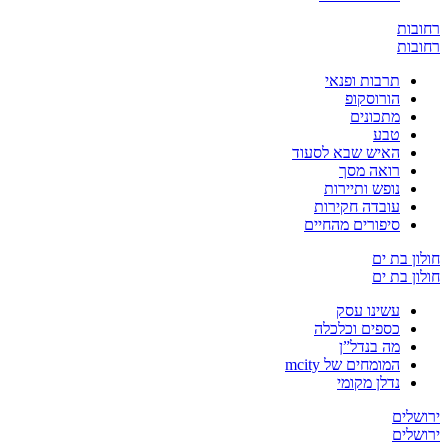
ת
ת
תרבות ופנאי
הורוסקופ
מתכונים
טבע
האיש שבא לסעוד
רואה מסך
נופש ותיירות
עובדה חקירות
סיפורים מהחיים
בת ים
בת ים
עשינו עסק
כספים וכלכלה
מה בנדל”ן
המומחים של mcity
נדלן מקומי
ים
ים