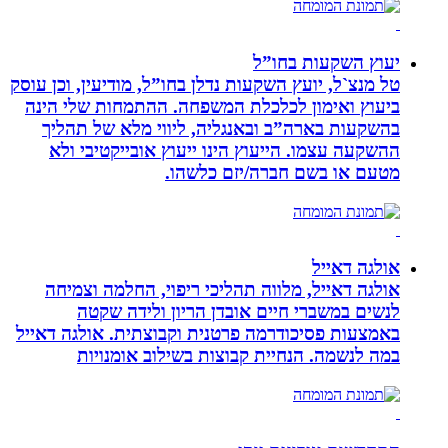
יעוץ השקעות בחו”ל
טל מנצ`ל, יועץ השקעות נדלן בחו”ל, מודיעין, וכן עוסק
ביעוץ ואימון לכלכלת המשפחה. ההתמחות שלי הינה
בהשקעות בארה”ב ובאנגליה, ליווי מלא של תהליך
ההשקעה עצמו. הייעוץ הינו ייעוץ אובייקטיבי ולא
מטעם או בשם חברה/יזם כלשהו.
אולגה דאייל
אולגה דאייל, מלווה תהליכי ריפוי, החלמה וצמיחה
לנשים במשברי חיים אובדן הריון ולידה שקטה
באמצעות פסיכודרמה פרטנית וקבוצתית. אולגה דאייל
במה לנשמה. ‏הנחיית קבוצות בשילוב אומנויות‏