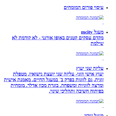
עיסוי פורום המומחים
מעגל mcity
מקדם עסקים קטנים באופן אורגני - לא קודמת לא
שילמת
עליזה שני יעוץ
יעוץ אישי וזוגי- עליזה שני יועצת נישואין, מטפלת
זוגית, גם לזוגות בפרק ב` במעגל החיים. מאמנת אישית
ומרצה לזוגיות ומשפחה. בוגרת מכון אדלר. מומחית
בפיתוח חשיבה ותהליכי שינוי.
מעגל שרון