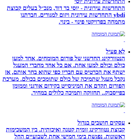
התחדשות עירונית יוסי
התחדשות עירונית - יוסי בר דוד, מנכ״ל בעלים קבוצת
ybdi התחדשות עירונית ויזום למגורים. חברתנו
מתמחה בפרויקטי פינוי - בינוי.
לא פעיל
הנטוורקינג החדשני של פורום המומחים. אחד למען
כולם וכולם למען אחת. אם כל אחד מחברי המעגל
ישתף את הכרטיס עם חבריו כפי שהוא בחר אותם, אז
נקבל מעגל שתמיכה של כולם שתומכים בכולם. מערכת
הפורום תקדם את המיניסייט בקידום אורגני וממומן
בפייסבוק.. תחזוקה ותמיכה כלולים במחיר.
עסקים חושבים בגדול
קבוצת נטוורקינג זומית קטנה ואיכותית. בין המשכימות
ראשונות. נפגשת בימי חמישי אחת לשבועיים החל