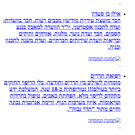
אילן בן סעדון
חבר מועצת עיריית מודיעין מכבים רעות. חבר בוועדות:
ועדה לתכנון אסטרטגי, יו”ר הוועדה למאבק בנגע
הסמים, חבר ועדת נוער, מלגות, אזרחים ותיקים
ובריאות וועדת שירותים חברתיים, ועדת משנה לתכנון
ובניה.
רפואת תדרים
מומחית לשילוב בין תדרים ותודעה- כלי הריפוי החזקים
ביותר בעולם!!! נטורופתית כ-18 שנה, המשלבת ידע
מתקדם לריפוי מלא, הפחתת כאבים, טיפול בחרדות
וטראומות, איזון מערכות הגוף, זרימה אנרגטית נכונה
וחיים מתוך ”תדר גבוה”.