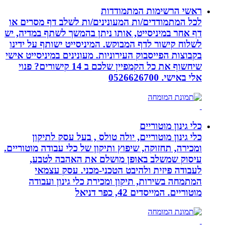
ראשי הרשימות המתמודדות
לכל המתמודדים/ות המעונינים/ות לשלב דף מסרים או
דף אחר במיניסייט, אותו ניתן בהמשך לשתף במדיה, יש
לשלוח קישור לדף המבוקש. המיניסייט ישותף על ידינו
בקבוצות הפייסבוק העירוניות. מעונינים במיניסייט אישי
שיחשוף את כל הקמפיין שלכם ב 14 קישורים? פנוי
אלי באישי. 0526626700
כלי גינון מוטוריים
כלי גינון מוטוריים, יולה טולס , בעל עסק לתיקון
ומכירה, תחזוקה, שיפוץ ותיקון של כלי עבודה מוטוריים.
עיסוק שמשלב באופן מושלם את האהבה לטבע,
לעבודה פיזית ולהיבט הטכני-מכני. עסק עצמאי
המתמחה בשירות, תיקון ומכירת כלי גינון ועבודה
מוטוריים. המייסדים 42, כפר דניאל