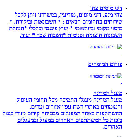
דיני מיסים צחי
צחי מנע, דיני מיסים, מודיעין, במשרדנו ניתן לקבל
שירותים בתחומים הבאים : * חשבונאות וביקורת. *
מיסוי מקומי ובינלאומי * יעוץ פיננסי וכלכלי *הנהלת
חשבונות חיצונית ופנימית *חשבות שכר * ועוד.
פורום המומחים
מעגל המדינה
מעגל המדינה מעגלי התמיכה מכל תחומי העיסוק
והמומחים באתרי רשת עפ”יאזורים וערים.
ההשתתפות באחד המעגלים מבטיחה קידום מזורז בגגול
בזכות כל המשתתפים האחרים במעגל ובמעגלים
האחרים.