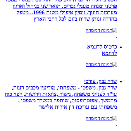
פרטני ומנחה מעגלי גברים. תואר שני בניהול וארגון
מערכות חינוך. ניסיון טיפולי משנת 1996.. מטפל
בחדרה ונותן שרות בזום לכל רחבי הארץ
כרטיס לדוגמא
לדוגמא
שרה נבון, עורכי
שרה נבון, משפטי - משפחתי, מודיעין מכבים רעות,
עו”ד לענייני משפחה, גישור ,צוואות וירושות, ייפוי כוח
מתמשך, אפוטרופסות, שותפה במשרד משפטי -
משפחתי עם עורכת דין אירית אלישר