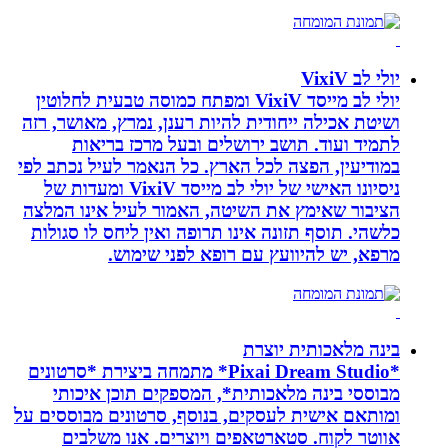
יולי לב VixiV
יולי לב מייסד VixiV ומפתח כמוסה טבעית לחלוטין
ושיטת אכילה ייחודית להיות רענן, נמרץ, מאושר, רזה
לתמיד ועוד. תושב ירושלים ובעל מרכז בריאות
במודיעין, הפצה לכל הארץ. כל הנאמר לעיל נכתב לפי
ניסיונו האישי של יולי לב מייסד VixiV ומעדות של
הציבור שאימץ את השיטה, האמור לעיל אינו המלצה
כלשהי. תוסף תזונה אינו תרופה ואין ליחס לו סגולות
מרפא, יש להיוועץ עם רופא לפני שימוש.
בינה מלאכותית יוצרת
*Pixai Dream Studio* מתמחה ביצירת *סרטונים
מבוססי בינה מלאכותית*, המספקים תוכן איכותי
ומותאם אישית לעסקים, בנוסף, סרטונים מבוססים על
אווטר לקוח. סטארטאפים ויוצרים. אנו משלבים