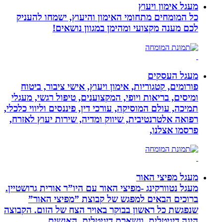
מעגל אימון ויעוץ
כל המומחים מתחומי האימון והיעוץ, ישמחו להעניק
לכם מענה מקצועי ומהימן במגוון נושאים!
מעגל העסקים
פורומים, קטגוריות, אימון ויעוץ, אישי ציבור, ביטוח
ומיסים, בריאות ויופי, המקצוענים, טיפול רגשי, מעגלי
תמיכה, עולם המוסיקה, עורכי דין, פיננסים וליווי כלכלי,
רפואה אלטרנטיבית, שיווק ומדיה, שירות יעוץ לאזרח,
פרסמו אצלנו,
מעגל מפיצי האור
מעגל נטוורקינג -מפיצי האור עם היו”ר אורית גרושטיין.
ברוכים הבאים למפגש של קבוצת ”מפיצי האור”
שנפגשת כל ראשון בבוקר באויר הצח של הזום. הקבוצה
הינה דיגיטלית, ונשארת דיגיטלית. האנשים