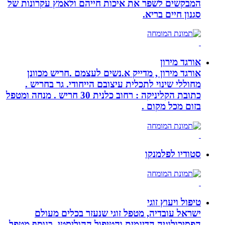
המבקשים לשפר את איכות חייהם ולאמץ עקרונות של
סגנון חיים בריא.
אורגד מירון
אורגד מירון , מדייק א.נשים לעצמם .חריש מכוונן
מחוללי שינוי לתכלית עיצובם הייחודי. גר בחריש .
כתובת הקליניקה : רחוב כלנית 30 חריש . מנחה ומטפל
בזום מכל מקום .
סטודיו לפלמנקו
טיפול ויעוץ זוגי
ישראל עובדיה, מטפל זוגי שנעזר בכלים מעולם
הפסיכולוגיה הדינמית והטיפול ההוליסטי. בנוסף מטפל