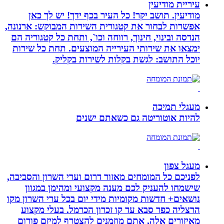
עיריית מודיעין
מודיעין. תושב יקר! כל העיר בכף ידך! יש לך כאן
אפשרות לבחור את קטגורית השירות המבוקש: ארנונה,
הנדסה ובינוי, חינוך, רווחה וכו`, ותחת כל קטגוריה הם
ימצאו את שירותי העירייה המוצעים. תחת כל שירות
יוכל התושב: לגשת בקלות לשירות בקליק.
מעגלי תמיכה
להיות אוטוריטה גם כשאתם ישנים
מעגל צפון
לפניכם כל המומחים מאזור דרום וערי השרון והסביבה,
שישמחו להעניק לכם מענה מקצועי ומהימן במגוון
נושאים+ חדשות מקומיות מידי יום בכל ערי השרון מקו
הרצליה כפר סבא עד קו זכרון הכרמל. בעלי מקצוע
מאיזורים אלה, אתם מוזמנים להצטרף למיזם פורום