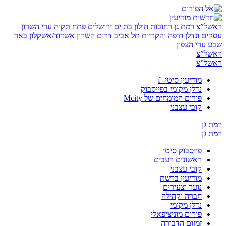
”צ
רמת גן
רחובות
חולון בת ים
ירושלים
פתח תקוה
ערי השרון
 ונדלן
חיפה והקריות
תל אביב
דרום השרון
אשדוד/אשקלון
באר
ערי הצפון
”צ
”צ
מודיעין סיטי- f
נדלן מקומי בפייסבוק
פורום המומחים של Mcity
קובי עצבני
ן
ן
פייסבוק סיטי
ראשונים רעבים
קובי עצבני
מודיעין ברשת
נוער וצעירים
חברה וקהילה
נדלן מקומי
פורום מוניציפאלי
זמזום הדבורה