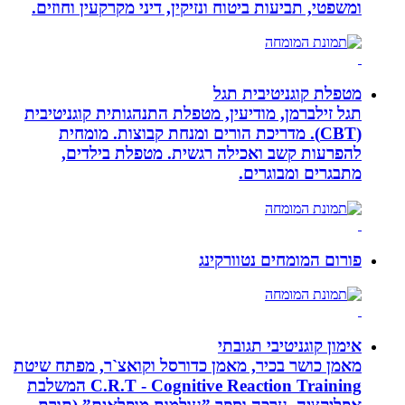
ומשפטי, תביעות ביטוח ונזיקין, דיני מקרקעין וחוזים.
מטפלת קוגניטיבית תגל
תגל זילברמן, מודיעין, מטפלת התנהגותית קוגניטיבית
(CBT). מדריכת הורים ומנחת קבוצות. מומחית
להפרעות קשב ואכילה רגשית. מטפלת בילדים,
מתבגרים ומבוגרים.
פורום המומחים נטוורקינג
אימון קוגניטיבי תגובתי
מאמן כושר בכיר, מאמן כדורסל וקואצ`ר, מפתח שיטת
C.R.T - Cognitive Reaction Training המשלבת