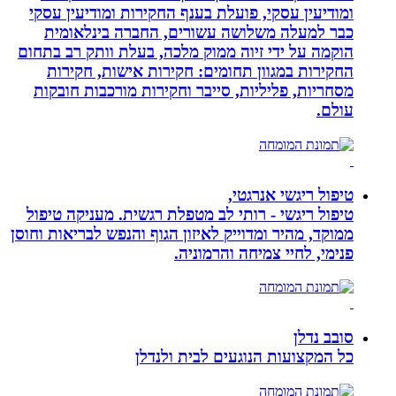
ומודיעין עסקי, פועלת בענף החקירות ומודיעין עסקי
כבר למעלה משלושה עשורים, החברה בינלאומית
הוקמה על ידי זיוה ממוק מלכה, בעלת וותק רב בתחום
החקירות במגוון תחומים: חקירות אישות, חקירות
מסחריות, פליליות, סייבר וחקירות מורכבות חובקות
עולם.
טיפול ריגשי אנרגטי,
טיפול ריגשי - רותי לב מטפלת רגשית. מעניקה טיפול
ממוקד, מהיר ומדוייק לאיזון הגוף והנפש לבריאות וחוסן
פנימי, לחיי צמיחה והרמוניה.
סובב נדלן
כל המקצועות הנוגעים לבית ולנדלן