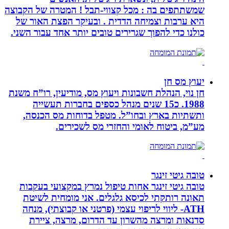
שמשתתפים בה : מכל קצווי-תבל ! המטרה של הקבוצה
היא ערבות וצמיחה הדדית . ובעיקר הפצת האור של
כולנו כדי להפוך שגרירים טובים יותר אחד עבור השני.
יעוץ מס חן
חן נוי, הנהלת חשבונות ויעוץ מס, מודיעין, רו”ח משנת
1988. כ15 שנים מנהל כספים בחברות תעשייה
ותשתיות בארץ ובחו”ל. מטפל בדוחות מס הכנסה,
מע”מ, ביטוח לאומי והחזרי מס לשכירים.
טובה גיטי זינגר
טובה גיטי זינגר אחות טיפול נמרץ במקצועי בעקבות
תאונה רותקתי לכיסא גלגלים. אני מומחית לשיטת
ATH- ליווי לריפוי עצמי (פרטני או קבוצתי), מנחה
סדנאות ומרצה מהשרון עד הדרום, מרצה, ציירת