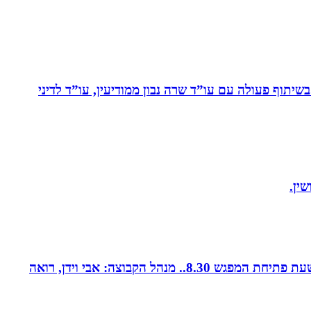
יתוף פעולה עם עו”ד שרה נבון ממודיעין, עו”ד לדיני
ין.
קבוצת נטוורקינג זומית קטנה ואיכותית. בין המשכימות ראשונות. נפגשת בימי חמישי אחת לשבועיים החל משעה 8.00. שעת פתיחת המפגש 8.30.. מנהל הקבוצה: אבי וידן, רואה