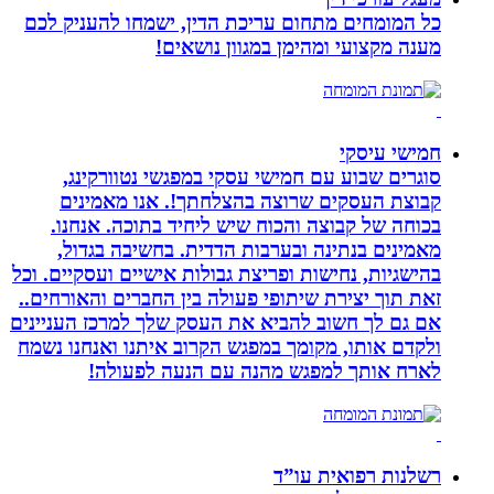
כל המומחים מתחום עריכת הדין, ישמחו להעניק לכם
מענה מקצועי ומהימן במגוון נושאים!
חמישי עיסקי
סוגרים שבוע עם חמישי עסקי במפגשי נטוורקינג,
קבוצת העסקים שרוצה בהצלחתך!. אנו מאמינים
בכוחה של קבוצה והכוח שיש ליחיד בתוכה. אנחנו.
מאמינים בנתינה ובערבות הדדית. בחשיבה בגדול,
בהישגיות, נחישות ופריצת גבולות אישיים ועסקיים. וכל
זאת תוך יצירת שיתופי פעולה בין החברים והאורחים..
אם גם לך חשוב להביא את העסק שלך למרכז העניינים
ולקדם אותו, מקומך במפגש הקרוב איתנו ואנחנו נשמח
לארח אותך למפגש מהנה עם הנעה לפעולה!
רשלנות רפואית עו”ד