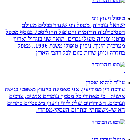
טיפול ויעוץ זוגי
ישראל עובדיה, מטפל זוגי שנעזר בכלים מעולם
הפסיכולוגיה הדינמית והטיפול ההוליסטי. בנוסף מטפל
פרטני ומנחה מעגלי גברים. תואר שני בניהול וארגון
מערכות חינוך. ניסיון טיפולי משנת 1996.. מטפל
בחדרה ונותן שרות בזום לכל רחבי הארץ
עו”ד ליהיא שטרן
עורכת דין ממודיעין. אני מאמינה בייעוץ משפטי בגישה
אישית - כי מאחורי כל מסמך עומדים אנשים, צרכים
וערכים. השירותים שלי: ליווי וייעוץ משפטיים בתחום
האישי-משפחתי ובתחום העסקי-מסחרי.
מעגל עורכי דין