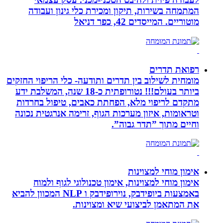
המתמחה בשירות, תיקון ומכירת כלי גינון ועבודה
מוטוריים. המייסדים 42, כפר דניאל
רפואת תדרים
מומחית לשילוב בין תדרים ותודעה- כלי הריפוי החזקים
ביותר בעולם!!! נטורופתית כ-18 שנה, המשלבת ידע
מתקדם לריפוי מלא, הפחתת כאבים, טיפול בחרדות
וטראומות, איזון מערכות הגוף, זרימה אנרגטית נכונה
וחיים מתוך ”תדר גבוה”.
אימון מוחי למצוינות
אימון מוחי למצוינות, אימון טכנולוגי לגוף ולמוח
באמצעות ביופידבק, נוירופידבק ו NLP המכוון להביא
את המתאמן לביצועי שיא ומצוינות.