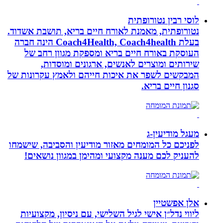
לוסי רבין נטורופתית
נטורופתית, מאמנת לאורח חיים בריא, תושבת אשדוד.
בעלת Coach4Health, Coach4health הינה חברה
העוסקת באורח חיים בריא ומספקת מגוון רחב של
שירותים ומוצרים לאנשים, ארגונים ומוסדות,
המבקשים לשפר את איכות חייהם ולאמץ עקרונות של
סגנון חיים בריא.
מעגל מודיעין-ג
לפניכם כל המומחים מאזור מודיעין והסביבה, שישמחו
להעניק לכם מענה מקצועי ומהימן במגוון נושאים!
אלן אפשטיין
ליווי נדל״ן אישי לגיל השלישי, עם ניסיון, מקצועיות