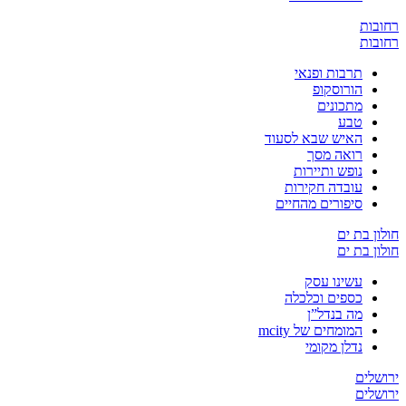
ובות
ובות
תרבות ופנאי
הורוסקופ
מתכונים
טבע
האיש שבא לסעוד
רואה מסך
נופש ותיירות
עובדה חקירות
סיפורים מהחיים
ון בת ים
ון בת ים
עשינו עסק
כספים וכלכלה
מה בנדל”ן
המומחים של mcity
נדלן מקומי
שלים
שלים