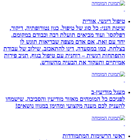
טיפול ריגשי, אורית
שיטת הנני: כל סוג של טיפול, כגון נטורופתיה, דיקור,
רפלקסו` ועוד מביאים תועלת רבה וכבודם במקומם.
יחד עם זאת, אם אדם מצפה שבריאות תוגש לו
בצלחת, כמו במסעדה, דינו להתאכזב. שילוב של עבודת
התפתחות רגשית – רוחנית עם טיפול בגוף, תניב פירות
אמיתיים ותעקור את הבעיה מהשורש.
מעגל מודיעין-ב
לפניכם כל המומחים מאזור מודיעין והסביבה, שישמחו
להעניק לכם מענה מקצועי ומהימן במגוון נושאים!
ראשי הרשימות המתמודדות