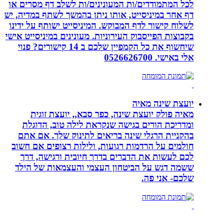
לכל המתמודדים/ות המעונינים/ות לשלב דף מסרים או
דף אחר במיניסייט, אותו ניתן בהמשך לשתף במדיה, יש
לשלוח קישור לדף המבוקש. המיניסייט ישותף על ידינו
בקבוצות הפייסבוק העירוניות. מעונינים במיניסייט אישי
שיחשוף את כל הקמפיין שלכם ב 14 קישורים? פנוי
אלי באישי. 0526626700
יועצת שינה מאיה
מאיה פולק יועצת שינה, כפר סבא,, יועצת זוגית
ומדריכת הורים בגישה שנקראת לילה טוב, הדוגלת
בהקניית הרגלי שינה בריאים לתינוק שלך. אם אתם
חולמים על הרדמות רגועות, ולילות רצופים אם חשוב
לכם לעשות את הדברים בדרך חיובית ורגישה, דרך
ששמה דגש על הביטחון העצמי והעצמאות של הילד
שלכם- אני פה.