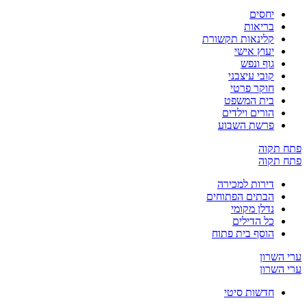
יחסים
בריאות
קלינאות תקשורת
יעוץ אישי
גוף ונפש
קובי עיצבני
חוקר פרטי
בית המשפט
הורים וילדים
פרשת השבוע
ח תקוה
ח תקוה
דירות למכירה
הבתים הפתוחים
נדלן מקומי
כל הדילים
הוסף בית פתוח
 השרון
 השרון
חדשות סיטי