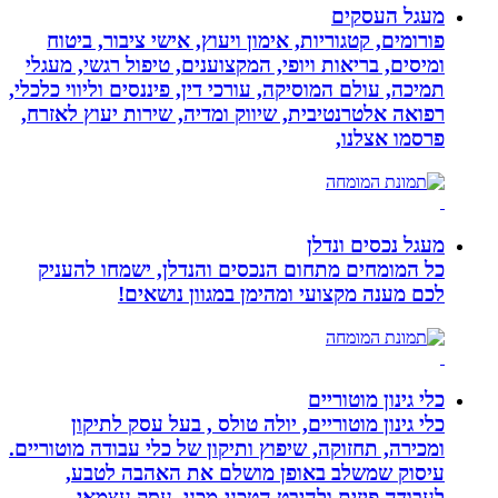
מעגל העסקים
פורומים, קטגוריות, אימון ויעוץ, אישי ציבור, ביטוח
ומיסים, בריאות ויופי, המקצוענים, טיפול רגשי, מעגלי
תמיכה, עולם המוסיקה, עורכי דין, פיננסים וליווי כלכלי,
רפואה אלטרנטיבית, שיווק ומדיה, שירות יעוץ לאזרח,
פרסמו אצלנו,
מעגל נכסים ונדלן
כל המומחים מתחום הנכסים והנדלן, ישמחו להעניק
לכם מענה מקצועי ומהימן במגוון נושאים!
כלי גינון מוטוריים
כלי גינון מוטוריים, יולה טולס , בעל עסק לתיקון
ומכירה, תחזוקה, שיפוץ ותיקון של כלי עבודה מוטוריים.
עיסוק שמשלב באופן מושלם את האהבה לטבע,
לעבודה פיזית ולהיבט הטכני-מכני. עסק עצמאי