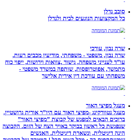
סובב נדלן
כל המקצועות הנוגעים לבית ולנדלן
שרה נבון, עורכי
שרה נבון, משפטי - משפחתי, מודיעין מכבים רעות,
עו”ד לענייני משפחה, גישור ,צוואות וירושות, ייפוי כוח
מתמשך, אפוטרופסות, שותפה במשרד משפטי -
משפחתי עם עורכת דין אירית אלישר
מעגל מפיצי האור
מעגל נטוורקינג -מפיצי האור עם היו”ר אורית גרושטיין.
ברוכים הבאים למפגש של קבוצת ”מפיצי האור”
שנפגשת כל ראשון בבוקר באויר הצח של הזום. הקבוצה
הינה דיגיטלית, ונשארת דיגיטלית. האנשים
שמשתתפים בה : מכל קצווי-תבל ! המטרה של הקבוצה