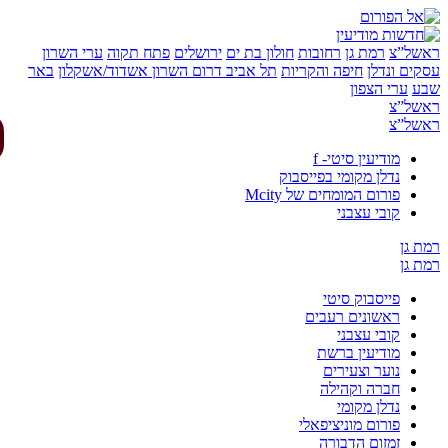
של”צ
רמת גן
רחובות
חולון בת ים
ירושלים
פתח תקוה
ערי השרון
ים ונדלן
חיפה והקריות
תל אביב
דרום השרון
אשדוד/אשקלון
באר
ע
ערי הצפון
של”צ
של”צ
מודיעין סיטי- f
נדלן מקומי בפייסבוק
פורום המומחים של Mcity
קובי עצבני
 גן
 גן
פייסבוק סיטי
ראשונים רעבים
קובי עצבני
מודיעין ברשת
נוער וצעירים
חברה וקהילה
נדלן מקומי
פורום מוניציפאלי
זמזום הדבורה