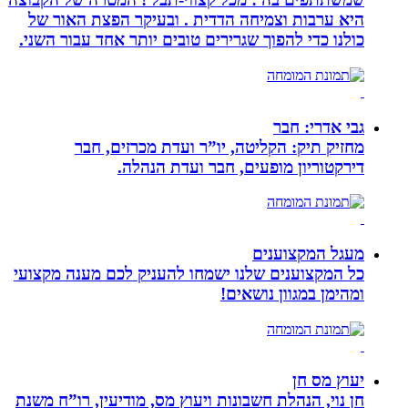
היא ערבות וצמיחה הדדית . ובעיקר הפצת האור של
כולנו כדי להפוך שגרירים טובים יותר אחד עבור השני.
גבי אדרי: חבר
מחזיק תיק: הקליטה, יו”ר ועדת מכרזים, חבר
דירקטוריון מופעים, חבר ועדת הנהלה.
מעגל המקצוענים
כל המקצוענים שלנו ישמחו להעניק לכם מענה מקצועי
ומהימן במגוון נושאים!
יעוץ מס חן
חן נוי, הנהלת חשבונות ויעוץ מס, מודיעין, רו”ח משנת