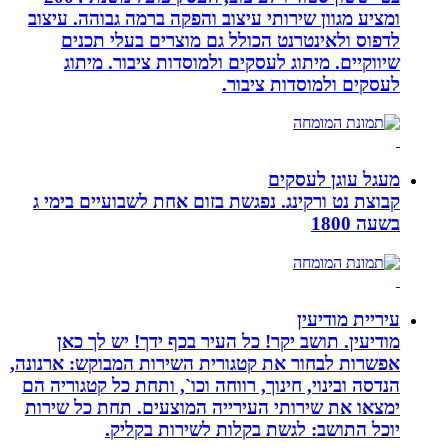
ומציע מגוון שירותי עיצוב והפקה ברמה גבוהה. עיצוב
לדפוס ולאינטרנט הכולל גם מוצרים בעלי תכנים
שיווקיים. מיתוג לעסקים ולמוסדות ציבור. מיתוג
לעסקים ולמוסדות ציבור.
מעגל עוגן לעסקים
קבוצת נט ורקינג. נפגשת בזום אחת לשבועיים בימי ג
בשעה 1800
עיריית מודיעין
מודיעין. תושב יקר! כל העיר בכף ידך! יש לך כאן
אפשרות לבחור את קטגורית השירות המבוקש: ארנונה,
הנדסה ובינוי, חינוך, רווחה וכו`, ותחת כל קטגוריה הם
ימצאו את שירותי העירייה המוצעים. תחת כל שירות
יוכל התושב: לגשת בקלות לשירות בקליק.