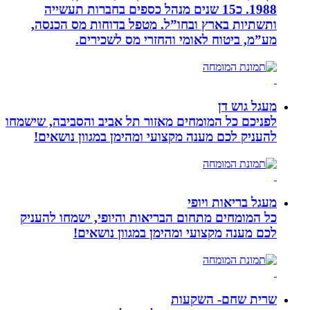
1988. כ15 שנים מנהל כספים בחברות תעשייה
ותשתיות בארץ ובחו”ל. מטפל בדוחות מס הכנסה,
מע”מ, ביטוח לאומי והחזרי מס לשכירים.
מעגל גוש דן
לפניכם כל המומחים מאזור תל אביב והסביבה, שישמחו
להעניק לכם מענה מקצועי ומהימן במגוון נושאים!
מעגל בריאות ויופי
כל המומחים מתחום הבריאות והיופי, ישמחו להעניק
לכם מענה מקצועי ומהימן במגוון נושאים!
שרית שחם- השקעות