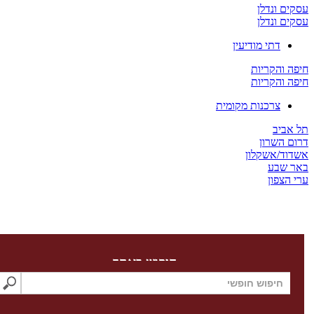
ים ונדלן
ים ונדלן
דתי מודיעין
ה והקריות
ה והקריות
צרכנות מקומית
 אביב
ום השרון
דוד/אשקלון
ר שבע
 הצפון
חיפוש באתר