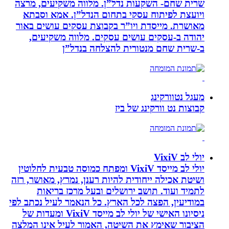
שרית שחם- השקעות נדל”ן. מלווה משקיעים, מרצה
ויועצת לפיתוח עסקי בתחום הנדל”ן. אמא וסבתא
מאושרת. ‏מייסדת ויו”ר בקבוצת עסקים עושים באור
יהודה‏ ב-‏עסקים עושים עסקים‏. ‏מלווה משקיעים,
ב-‏שרית שחם מנטורית להצלחה בנדל”ן‏
מעגל נטוורקינג
קבוצות נט וורקינג של ביז
יולי לב VixiV
יולי לב מייסד VixiV ומפתח כמוסה טבעית לחלוטין
ושיטת אכילה ייחודית להיות רענן, נמרץ, מאושר, רזה
לתמיד ועוד. תושב ירושלים ובעל מרכז בריאות
במודיעין, הפצה לכל הארץ. כל הנאמר לעיל נכתב לפי
ניסיונו האישי של יולי לב מייסד VixiV ומעדות של
הציבור שאימץ את השיטה, האמור לעיל אינו המלצה