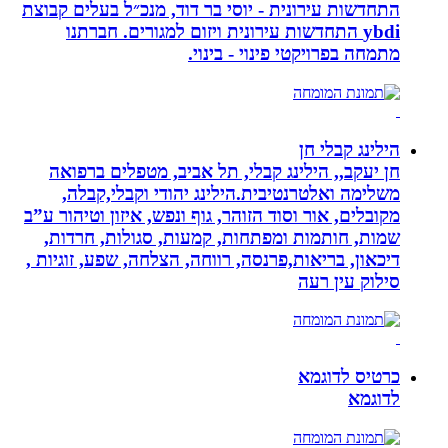
התחדשות עירונית - יוסי בר דוד, מנכ״ל בעלים קבוצת
ybdi התחדשות עירונית ויזום למגורים. חברתנו
מתמחה בפרויקטי פינוי - בינוי.
הילינג קבלי חן
חן יעקב,, הילינג קבלי, תל אביב, מטפלים ברפואה
משלימה ואלטרנטיבית.הילינג יהודי וקבלי,קבלה,
מקובלים, אור וסוד הזוהר, גוף ונפש, איזון וטיהור ע”ב
שמות, חותמות ומפתחות, קמעות, סגולות, חרדות,
דיכאון, בריאות,פרנסה, רווחה, הצלחה, שפע, זוגיות ,
סילוק עין רעה
כרטיס לדוגמא
לדוגמא