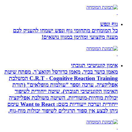
גוף ונפש
כל המומחים מתחומי גוף ונפש ישמחו להעניק לכם
מענה מקצועי ומהימן במגוון נושאים!
אימון קוגניטיבי תגובתי
מאמן כושר בכיר, מאמן כדורסל וקואצ`ר, מפתח שיטת
C.R.T - Cognitive Reaction Training המשלבת
אפליקציה, ערכה וספר ”עולמות מופלאים” (תורת
האימון הקוגניטיבי תגובתי). שיטה ייחודית לשיפור
יכולות מוחיות-מוטוריות. השיטה משולבת אפליקציה
ייחודית וערכה ייעודיות בשם: Want to React עימם
ניתן לבצע אין ספור תרגילים לשיפור יכולות מוח-גוף.