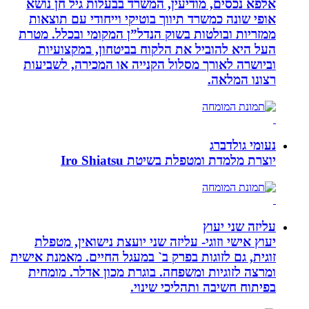
אלפא נכסים, מודיעין, המשרד בבעלות גיל חן נושא
אופי שונה כמשרד תיווך בוטיקי וייחודי עם תוצאות
ממזריות ובולטות בשוק הנדל”ן המקומי ובכלל. מטרת
העל היא להוביל את הלקוח בביטחון, במקצועיות
וביושרה לאורך מסלול הקנייה או המכירה, לשביעות
רצונו המלאה.
נעומי גולדברג
יוצרת מלמדת ומטפלת בשיטת Iro Shiatsu
עליזה שני יעוץ
יעוץ אישי וזוגי- עליזה שני יועצת נישואין, מטפלת
זוגית, גם לזוגות בפרק ב` במעגל החיים. מאמנת אישית
ומרצה לזוגיות ומשפחה. בוגרת מכון אדלר. מומחית
בפיתוח חשיבה ותהליכי שינוי.