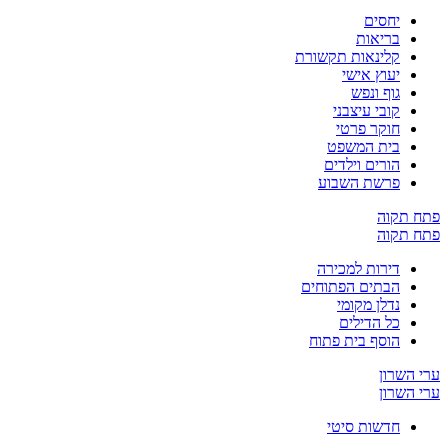
יחסים
בריאות
קלינאות תקשורת
יעוץ אישי
גוף ונפש
קובי עיצבני
חוקר פרטי
בית המשפט
הורים וילדים
פרשת השבוע
ח תקוה
ח תקוה
דירות למכירה
הבתים הפתוחים
נדלן מקומי
כל הדילים
הוסף בית פתוח
 השרון
 השרון
חדשות סיטי