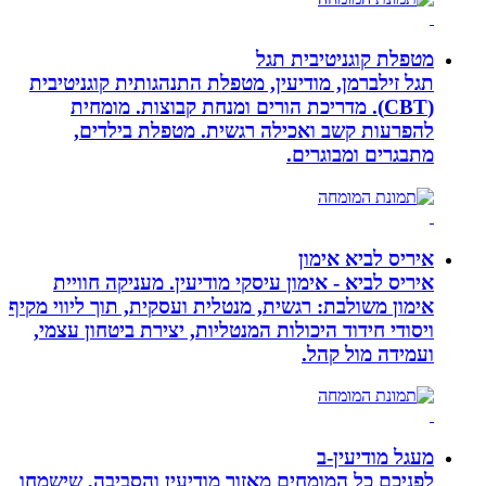
מטפלת קוגניטיבית תגל
תגל זילברמן, מודיעין, מטפלת התנהגותית קוגניטיבית
(CBT). מדריכת הורים ומנחת קבוצות. מומחית
להפרעות קשב ואכילה רגשית. מטפלת בילדים,
מתבגרים ומבוגרים.
איריס לביא אימון
איריס לביא - אימון עיסקי מודיעין. מעניקה חוויית
אימון משולבת: רגשית, מנטלית ועסקית, תוך ליווי מקיף
ויסודי חידוד היכולות המנטליות, יצירת ביטחון עצמי,
ועמידה מול קהל.
מעגל מודיעין-ב
לפניכם כל המומחים מאזור מודיעין והסביבה, שישמחו