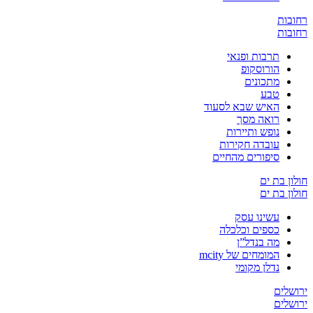
ובות
ובות
תרבות ופנאי
הורוסקופ
מתכונים
טבע
האיש שבא לסעוד
רואה מסך
נופש ותיירות
עובדה חקירות
סיפורים מהחיים
ון בת ים
ון בת ים
עשינו עסק
כספים וכלכלה
מה בנדל”ן
המומחים של mcity
נדלן מקומי
שלים
שלים