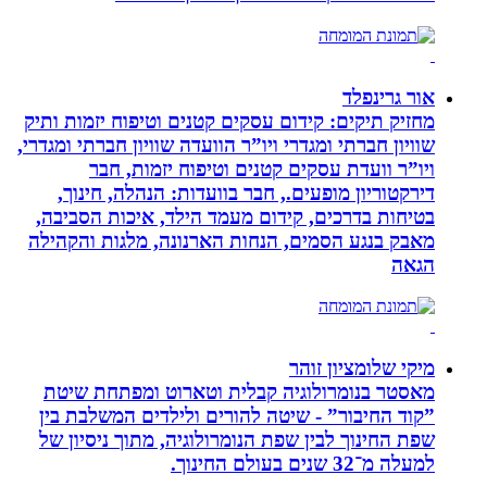
אור גרינפלד
מחזיק תיקים: קידום עסקים קטנים וטיפוח יזמות ותיק
שוויון חברתי ומגדרי ויו”ר הוועדה שוויון חברתי ומגדרי,
ויו”ר וועדת עסקים קטנים וטיפוח יזמות, חבר
דירקטוריון מופעים., חבר בוועדות: הנהלה, חינוך,
בטיחות בדרכים, קידום מעמד הילד, איכות הסביבה,
מאבק בנגע הסמים, הנחות הארנונה, מלגות והקהילה
הגאה
מיקי שלומציון זוהר
מאסטר בנומרולוגיה קבלית וטארוט ומפתחת שיטת
”קוד החיבור” - שיטה להורים ולילדים המשלבת בין
שפת החינוך לבין שפת הנומרולוגיה, מתוך ניסיון של
למעלה מ־32 שנים בעולם החינוך.