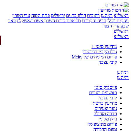
של”צ
רמת גן
רחובות
חולון בת ים
ירושלים
פתח תקוה
ערי השרון
ים ונדלן
חיפה והקריות
תל אביב
דרום השרון
אשדוד/אשקלון
באר
ע
ערי הצפון
של”צ
של”צ
מודיעין סיטי- f
נדלן מקומי בפייסבוק
פורום המומחים של Mcity
קובי עצבני
 גן
 גן
פייסבוק סיטי
ראשונים רעבים
קובי עצבני
מודיעין ברשת
נוער וצעירים
חברה וקהילה
נדלן מקומי
פורום מוניציפאלי
זמזום הדבורה