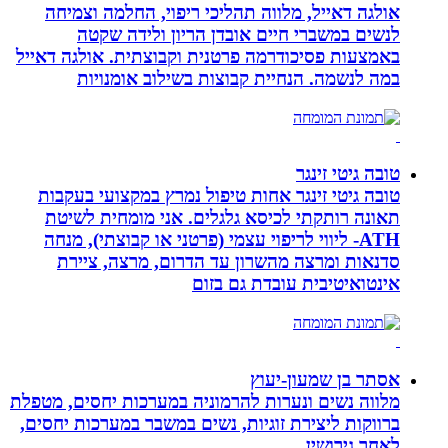
אולגה דאייל, מלווה תהליכי ריפוי, החלמה וצמיחה
לנשים במשברי חיים אובדן הריון ולידה שקטה
באמצעות פסיכודרמה פרטנית וקבוצתית. אולגה דאייל
במה לנשמה. ‏הנחיית קבוצות בשילוב אומנויות‏
טובה גיטי זינגר
טובה גיטי זינגר אחות טיפול נמרץ במקצועי בעקבות
תאונה רותקתי לכיסא גלגלים. אני מומחית לשיטת
ATH- ליווי לריפוי עצמי (פרטני או קבוצתי), מנחה
סדנאות ומרצה מהשרון עד הדרום, מרצה, ציירת
אינטואיטיבית עובדת גם בזום
אסתר בן שמעון-יעוץ
מלווה נשים ונערות להרמוניה במערכות יחסים, מטפלת
ברווקות ליצירת זוגיות, נשים במשבר במערכות יחסים,
לאחר גירושין.