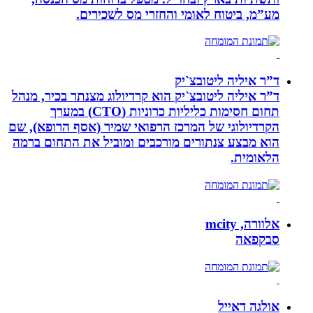
מע”מ, ביטוח לאומי והחזרי מס לשכירים.
ד”ר איליה ליטובצ`יק
ד”ר איליה ליטובצ`יק הוא קרדיולוג מצנתר בכיר, מנהל
תחום חסימות כליליות כרוניות (CTO) במערך
הקרדיולוגי של המרכז הרפואי שמיר (אסף הרופא), שם
הוא מבצע צנתורים מורכבים ומוביל את התחום ברמה
הלאומית.
אלוורה, mcity
סבקפאה
אולגה דאייל