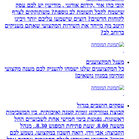
קובי כהן אור ,קידום אורגני , מודיעין יש לכם עסק
שישמח לקבל תשומת לב נוספת? משתוקקים לצרף
לקוחות חדשים? רוצים שישמעו עליכם יותר ויבינו
היטב מה מייחד את השירות המקצועי שאתם מעניקים
ברוחב לב?
מעגל המקצוענים
כל המקצוענים שלנו ישמחו להעניק לכם מענה מקצועי
ומהימן במגוון נושאים!
עסקים חושבים בגדול
קבוצת נטוורקינג זומית קטנה ואיכותית. בין המשכימות
ראשונות. נפגשת בימי חמישי אחת לשבועיים החל
משעה 8.00. שעת פתיחת המפגש 8.30.. מנהל
הקבוצה: אבי וידן, רואה חשבון במקצועו. נשמע לכם