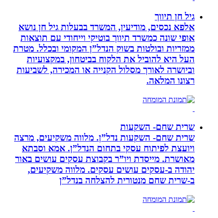
גיל חן תיווך
אלפא נכסים, מודיעין, המשרד בבעלות גיל חן נושא
אופי שונה כמשרד תיווך בוטיקי וייחודי עם תוצאות
ממזריות ובולטות בשוק הנדל”ן המקומי ובכלל. מטרת
העל היא להוביל את הלקוח בביטחון, במקצועיות
וביושרה לאורך מסלול הקנייה או המכירה, לשביעות
רצונו המלאה.
שרית שחם- השקעות
שרית שחם- השקעות נדל”ן. מלווה משקיעים, מרצה
ויועצת לפיתוח עסקי בתחום הנדל”ן. אמא וסבתא
מאושרת. ‏מייסדת ויו”ר בקבוצת עסקים עושים באור
יהודה‏ ב-‏עסקים עושים עסקים‏. ‏מלווה משקיעים,
ב-‏שרית שחם מנטורית להצלחה בנדל”ן‏