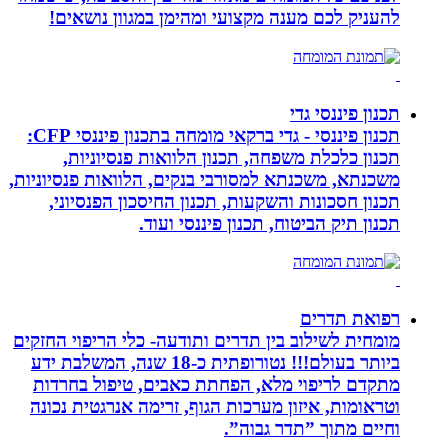
להעניק לכם מענה מקצועי ומהימן במגוון נושאים!
תכנון פיננסי גדי
תכנון פיננסי - גדי ברקאי מומחה בתכנון פיננסי CFP:
תכנון כלכלת משפחה, תכנון הלוואות פנסיוניות,
משכנתא, משכנתא למסורבי בנקים, הלוואות פנסיוניות,
תכנון חסכונות והשקעות, תכנון החיסכון הפנסיוני,
תכנון תיק הביטוח, תכנון פיננסי ועוד.
רפואת תדרים
מומחית לשילוב בין תדרים ותודעה- כלי הריפוי החזקים
ביותר בעולם!!! נטורופתית כ-18 שנה, המשלבת ידע
מתקדם לריפוי מלא, הפחתת כאבים, טיפול בחרדות
וטראומות, איזון מערכות הגוף, זרימה אנרגטית נכונה
וחיים מתוך ”תדר גבוה”.