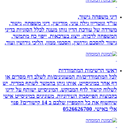
דיני משפחה גישור,
עו”ד ונוטריון גילה עיני, מודיעין, דיני משפחה, גישור,
משרדה של עורכת הדין נותן מענה לכלל הסוגיות בדיני
המשפחה לרבות: ייצוג בערכאות, ייפוי כח מתמשך,
גישור להסכם גירושין, הסכמי ממון, הליכי גירושין ועוד.
ראשי הרשימות המתמודדות
לכל המתמודדים/ות המעונינים/ות לשלב דף מסרים או
דף אחר במיניסייט, אותו ניתן בהמשך לשתף במדיה, יש
לשלוח קישור לדף המבוקש. המיניסייט ישותף על ידינו
בקבוצות הפייסבוק העירוניות. מעונינים במיניסייט אישי
שיחשוף את כל הקמפיין שלכם ב 14 קישורים? פנוי
אלי באישי. 0526626700