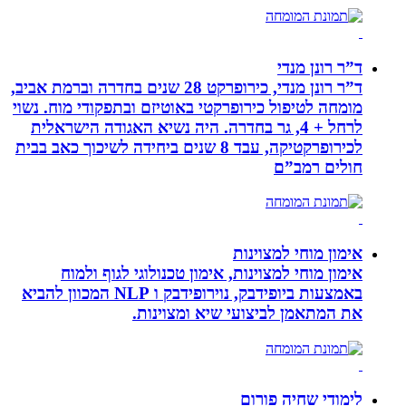
ד”ר רונן מנדי
ד”ר רונן מנדי, כירופרקט 28 שנים בחדרה וברמת אביב,
מומחה לטיפול כירופרקטי באוטיזם ובתפקודי מוח. נשוי
לרחל + 4, גר בחדרה. היה נשיא האגודה הישראלית
לכירופרקטיקה, עבד 8 שנים ביחידה לשיכוך כאב בבית
חולים רמב”ם
אימון מוחי למצוינות
אימון מוחי למצוינות, אימון טכנולוגי לגוף ולמוח
באמצעות ביופידבק, נוירופידבק ו NLP המכוון להביא
את המתאמן לביצועי שיא ומצוינות.
לימודי שחיה פורום