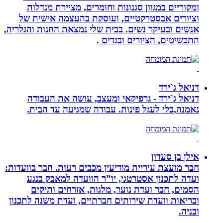
ומקוריים במגוון סגנונות וחומרים, מציירת מנדלות
וציורים אבסטרקטיים, ועוסקת בהעצמה אישית של
אנשים ובעיקר נשים. בבית שלי נמצאת החנות והגלריה,
התכשיטים, הציורים ובגדים .
דניאל ג`ירד
דניאל ג`ירד - גרפיקאי ומעצב, עושה את העבודה
נאמנה,בלי לעגל פינות. עבודה שמגיעה עד הבית.
אילן בן סעדון
חבר מועצת עיריית מודיעין מכבים רעות. חבר בוועדות:
ועדה לתכנון אסטרטגי, יו”ר הוועדה למאבק בנגע
הסמים, חבר ועדת נוער, מלגות, אזרחים ותיקים
ובריאות וועדת שירותים חברתיים, ועדת משנה לתכנון
ובניה.