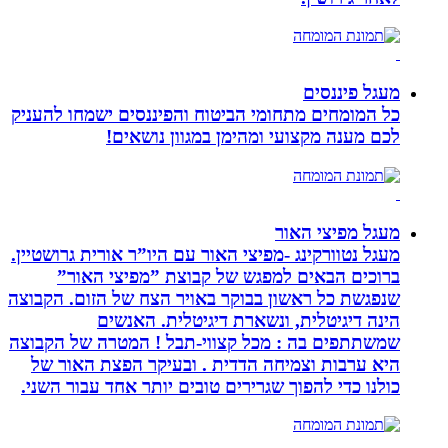
מעגל פיננסים
כל המומחים מתחומי הביטוח והפיננסים ישמחו להעניק
לכם מענה מקצועי ומהימן במגוון נושאים!
מעגל מפיצי האור
מעגל נטוורקינג -מפיצי האור עם היו”ר אורית גרושטיין.
ברוכים הבאים למפגש של קבוצת ”מפיצי האור”
שנפגשת כל ראשון בבוקר באויר הצח של הזום. הקבוצה
הינה דיגיטלית, ונשארת דיגיטלית. האנשים
שמשתתפים בה : מכל קצווי-תבל ! המטרה של הקבוצה
היא ערבות וצמיחה הדדית . ובעיקר הפצת האור של
כולנו כדי להפוך שגרירים טובים יותר אחד עבור השני.