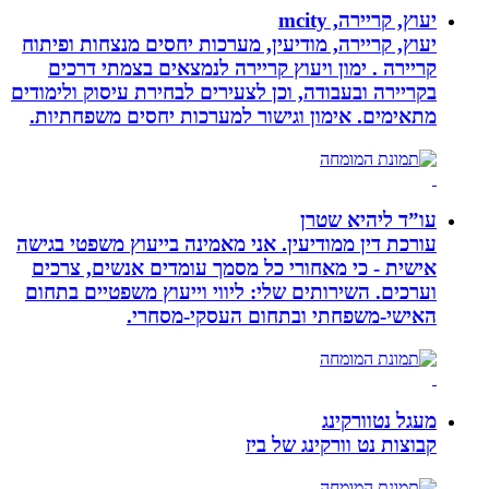
יעוץ, קריירה, mcity
יעוץ, קריירה, מודיעין, מערכות יחסים מנצחות ופיתוח
קריירה . ימון ויעוץ קריירה לנמצאים בצמתי דרכים
בקריירה ובעבודה, וכן לצעירים לבחירת עיסוק ולימודים
מתאימים. אימון וגישור למערכות יחסים משפחתיות.
עו”ד ליהיא שטרן
עורכת דין ממודיעין. אני מאמינה בייעוץ משפטי בגישה
אישית - כי מאחורי כל מסמך עומדים אנשים, צרכים
וערכים. השירותים שלי: ליווי וייעוץ משפטיים בתחום
האישי-משפחתי ובתחום העסקי-מסחרי.
מעגל נטוורקינג
קבוצות נט וורקינג של ביז