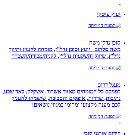
יעוץ עיסקי
סוכן נדלן משה
משה סלהוב - יועץ וסוכן נדל”ן, מומחה לייעוץ ותיווך
נדל”ן, שיווק והשקעות נדל”ן, לקניה/מכירה/השכרה
מעגל דרום
לפניכם כל המומחים מאזור אשדוד, אשקלון, באר שבע,
נתיבות, שדרות, אופקים והסביבה, שישמחו להעניק
לכם מענה מקצועי ומהימן במגוון נושאים!
קידום אורגני קובי