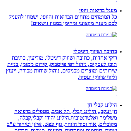
מעגל בריאות ויופי
כל המומחים מתחום הבריאות והיופי, ישמחו להעניק
לכם מענה מקצועי ומהימן במגוון נושאים!
כתיבה ושיווק דיגיטלי
ריקי אחדות, כתיבה ושיווק דיגיטלי, מודיעין, כתיבת
תוכן לעסקים, ניהול דפי פייסבוק, קידום ממומן, בניית
שירותים ומוצרים מכניסים, ניהול שיחות מכירה, ייעוץ
וליווי שיווקי ועסקי.
הילינג קבלי חן
חן יעקב,, הילינג קבלי, תל אביב, מטפלים ברפואה
משלימה ואלטרנטיבית.הילינג יהודי וקבלי,קבלה,
מקובלים, אור וסוד הזוהר, גוף ונפש, איזון וטיהור ע”ב
שמות, חותמות ומפתחות, קמעות, סגולות, חרדות,