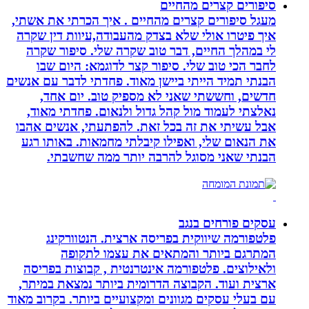
סיפורים קצרים מהחיים
מעגל סיפורים קצרים מהחיים . איך הכרתי את אשתי,
איך פיטרו אולי שלא בצדק מהעבודה,עיוות דין שקרה
לי במהלך החיים, דבר טוב שקרה שלי. סיפור שקרה
לחבר הכי טוב שלי. סיפור קצר לדוגמא: היום שבו
הבנתי תמיד הייתי ביישן מאוד. פחדתי לדבר עם אנשים
חדשים, וחששתי שאני לא מספיק טוב. יום אחד,
נאלצתי לעמוד מול קהל גדול ולנאום. פחדתי מאוד,
אבל עשיתי את זה בכל זאת. להפתעתי, אנשים אהבו
את הנאום שלי, ואפילו קיבלתי מחמאות. באותו רגע
הבנתי שאני מסוגל להרבה יותר ממה שחשבתי.
עסקים פורחים בנגב
פלטפורמה שיווקית בפריסה ארצית. הנטוורקינג
המתרגם ביותר והמתאים את עצמו לתקופה
ולאילוצים. פלטפורמה אינטרנטית , קבוצות בפריסה
ארצית ועוד. הקבוצה הדרומית ביותר נמצאת במיתר,
עם בעלי עסקים מגוונים ומקצועיים ביותר. בקרוב מאוד