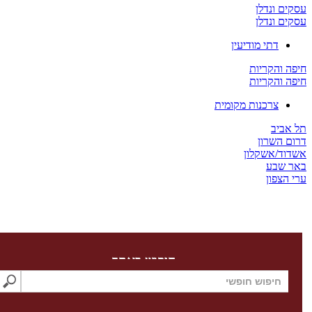
ים ונדלן
ים ונדלן
דתי מודיעין
ה והקריות
ה והקריות
צרכנות מקומית
 אביב
ום השרון
דוד/אשקלון
ר שבע
 הצפון
חיפוש באתר