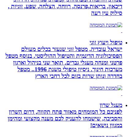
דיכאון, בריאות,פרנסה, רווחה, הצלחה, שפע, זוגיות ,
סילוק עין רעה
טיפול ויעוץ זוגי
ישראל עובדיה, מטפל זוגי שנעזר בכלים מעולם
הפסיכולוגיה הדינמית והטיפול ההוליסטי. בנוסף מטפל
פרטני ומנחה מעגלי גברים. תואר שני בניהול וארגון
מערכות חינוך. ניסיון טיפולי משנת 1996.. מטפל
בחדרה ונותן שרות בזום לכל רחבי הארץ
מעגל שרון
לפניכם כל המומחים מאזור פתח תקווה, דרום השרון
והסביבה, שישמחו להעניק לכם מענה מקצועי ומהימן
במגוון נושאים!