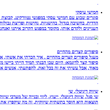
חמישי עיסקי
סוגרים שבוע עם חמישי עסקי במפגשי נטוורקינג, קבוצת 
הדדית. בחשיבה בגדול, בהישגיות, נחישות ופריצת גבולו
העניינים ולקדם אותו, מקומך במפגש הקרוב איתנו ואנ
סיפורים קצרים מהחיים
מעגל סיפורים קצרים מהחיים . איך הכרתי את אשתי, איך
סיפור קצר לדוגמא: היום שבו הבנתי תמיד הייתי ביישן 
מאוד, אבל עשיתי את זה בכל זאת. להפתעתי, אנשים אה
שיווק דיגיטלי, שי
שי סגל, שיווק דיגיטלי, ייעוץ, ליווי ובנייה של מערכי שי
תוצאות היא חוסר בתשתית שיווקית, זה מה שיקפיץ את 