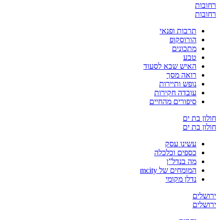
רחובות
רחובות
תרבות ופנאי
הורוסקופ
מתכונים
טבע
האיש שבא לסעוד
רואה מסך
נופש ותיירות
עובדה חקירות
סיפורים מהחיים
חולון בת ים
חולון בת ים
עשינו עסק
כספים וכלכלה
מה בנדל”ן
המומחים של mcity
נדלן מקומי
ירושלים
ירושלים