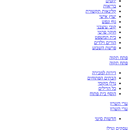
יחסים
בריאות
קלינאות תקשורת
יעוץ אישי
גוף ונפש
קובי עיצבני
חוקר פרטי
בית המשפט
הורים וילדים
פרשת השבוע
פתח תקוה
פתח תקוה
דירות למכירה
הבתים הפתוחים
נדלן מקומי
כל הדילים
הוסף בית פתוח
ערי השרון
ערי השרון
חדשות סיטי
עסקים ונדלן