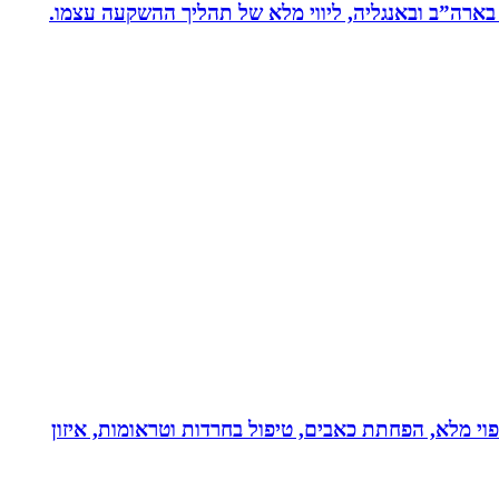
 בארה”ב ובאנגליה, ליווי מלא של תהליך ההשקעה עצמו.
בעולם!!! נטורופתית כ-18 שנה, המשלבת ידע מתקדם לריפוי מלא, הפחתת כאבים, טיפול בחרדות וטראומות, איזון