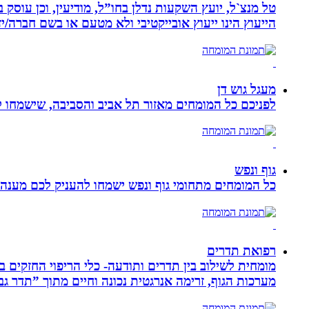
טל מנצ`ל, יועץ השקעות נדלן בחו”ל, מודיעין, וכן עו
הייעוץ הינו ייעוץ אובייקטיבי ולא מטעם או בשם חברה/י
מעגל גוש דן
לפניכם כל המומחים מאזור תל אביב והסביבה, שישמחו לה
גוף ונפש
כל המומחים מתחומי גוף ונפש ישמחו להעניק לכם מענה מ
רפואת תדרים
מערכות הגוף, זרימה אנרגטית נכונה וחיים מתוך ”תדר גב