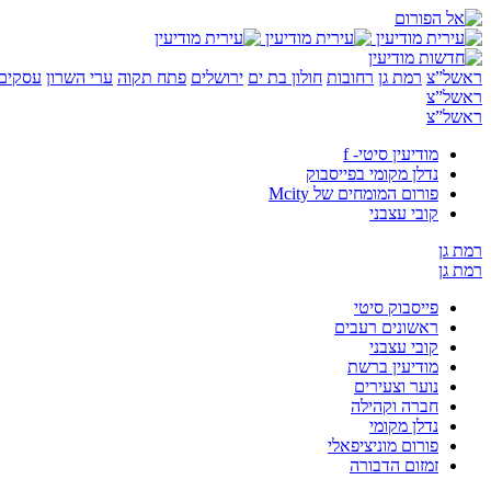
ראשל”צ
רמת גן
רחובות
חולון בת ים
ירושלים
פתח תקוה
ערי השרון
עסקים 
ראשל”צ
ראשל”צ
מודיעין סיטי- f
נדלן מקומי בפייסבוק
פורום המומחים של Mcity
קובי עצבני
רמת גן
רמת גן
פייסבוק סיטי
ראשונים רעבים
קובי עצבני
מודיעין ברשת
נוער וצעירים
חברה וקהילה
נדלן מקומי
פורום מוניציפאלי
זמזום הדבורה