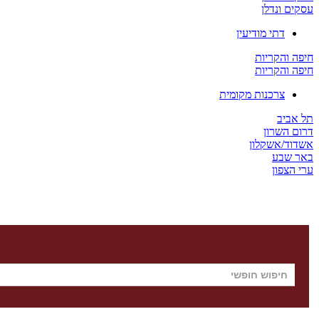
עסקים ונדלן
דתי מודיעין
חיפה והקריות
חיפה והקריות
צרכנות מקומית
תל אביב
דרום השרון
אשדוד/אשקלון
באר שבע
ערי הצפון